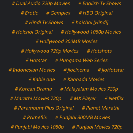
# Dual Audio 720p Movies
# English Tv Shows
# Erotic
# Gemplex
# HBO Original
# Hindi Tv Shows
# hoichoi [Hindi]
# Hoichoi Original
# Hollywood 1080p Movies
# Hollywood 300MB Movies
# Hollywood 720p Movies
# Hotshots
# Hotstar
# Hungama Web Series
# Indonesian Movies
# jiocinema
# JioHotstar
# Kable one
# Kannada Movies
# Korean Drama
# Malayalam Movies 720p
# Marathi Movies 720p
# MX Player
# Netflix
# Paramount Plus Original
# Planet Marathi
# Primeflix
# Punjabi 300MB Movies
# Punjabi Movies 1080p
# Punjabi Movies 720p