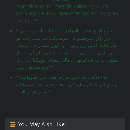
গেমগুলি ক্ষতিকর হতে পারে। নিজস্ব ঝুঁকি ও দায়িত্বে খেলুন। এগুলি
অভ্যাসে পরিণত হতে পারে এবং বড় আর্থিক ক্ষতি করতে পারে। অনুগ্রহ করে
সতর্ক থাকুন।**
**جميع أنواع إعلانات المراهنات، إعلانات القمار، سبين
وين، إلخ. ,ہر قسم کی شرط لگانے کے اشتہارات، جوا
اشتہارات، اسپن ون، وغیرہ۔ یہ کھیل نقصان دہ ہوسکتے
ہیں۔ اپنی ذمہ داری اور خطرے پر کھیلیں۔ ان کی لت لگ
سکتی ہے اور آپ کو بھاری مالی نقصان ہوسکتا ہے۔ براہ
کرم محتاط رہیں۔**
**هذه الألعاب قد تكون ضارة. العب على مسؤوليتك
الخاصة. قد تسبب الإدمান وتؤدي إلى خسائر مالية كبيرة.
يرجى توخي الحذر.**
You May Also Like