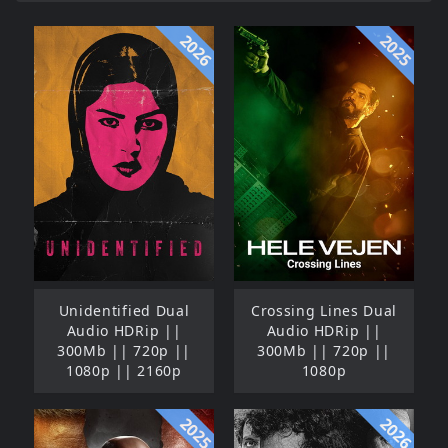
2026
2025
Unidentified Dual
Crossing Lines Dual
Audio HDRip ||
Audio HDRip ||
300Mb || 720p ||
300Mb || 720p ||
1080p || 2160p
1080p
2025
2026