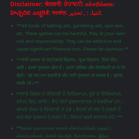
Disclaimer: चेतावनी: ਚੇਤਾਵਨੀ: எச்சரிக்கை:
హెచ్చరిక: ಎಚ್ಚರಿಕೆ: সতর্কতা: انتباہ: , تحذير:
**All kinds of betting ads, gambling ads, spin win,
etc. These games can be harmful. Play at your own
risk and responsibility. They can be addictive and
cause significant financial loss. Please be cautious.**
**सभी प्रकार के सट्टेबाजी विज्ञापन, जुआ विज्ञापन, स्पिन विन,
आदि। इसमें नुकसान होता है। अपने जोखिम और जिम्मेदारी पर ये गेम
खेलें। यह लत लग सकती है और भारी नुकसान हो सकता है। कृपया
सतर्क रहें।**
**ਸਾਰੇ ਕਿਸਮ ਦੇ ਸੱਟੇਬਾਜ਼ੀ ਦੇ ਵਿਗਿਆਪਨ, ਜੂਏ ਦੇ ਵਿਗਿਆਪਨ,
ਸਪਿਨ ਵਿਨ, ਆਦਿ। ਇਹ ਗੇਮਾਂ ਨੁਕਸਾਨਦਾਹਕ ਹੋ ਸਕਦੀਆਂ ਹਨ।
ਆਪਣੇ ਜੋਖਮ ਤੇ ਜ਼ਿੰਮੇਵਾਰੀ ਤੇ ਖੇਡੋ। ਇਹਨਾਂ ਦੀ ਲਤ ਪੈ ਸਕਦੀ ਹੈ
ਅਤੇ ਵੱਡਾ ਨੁਕਸਾਨ ਹੋ ਸਕਦਾ ਹੈ। ਕਿਰਪਾ ਕਰਕੇ ਸਾਵਧਾਨ ਰਹੋ।**
**எல்லா வகையான சவால் விளம்பரங்கள், சூதாட்ட
விளம்பரங்கள், ஸ்பின் வெற்றி, போன்றவை. இந்த