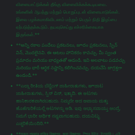
விளையாட்டுக்கள் தீங்கு விளைவிக்கக்கூடியவை.
உங்களின் ஆபத்து மற்றும் பொறுப்புடன் விளையாடுங்கள்.
இவை பழக்கமாகிவிடலாம் மற்றும் பெரும் நிதி இழப்பை
ஏற்படுத்தக்கூடும். தயவுசெய்து எச்சரிக்கையாக
இருங்கள்.**
**అన్ని రకాల పందేలు ప్రకటనలు, జూదం ప్రకటనలు, స్పిన్
విన్, మొదలైనవి. ఈ ఆటలు హానికరం కావచ్చు. మీ స్వంత
ప్రమాదం మరియు బాధ్యతతో ఆడండి. ఇవి అలవాటు పడవచ్చు
మరియు భారీ ఆర్థిక నష్టాన్ని కలిగించవచ్చు. దయచేసి జాగ్రತ್ತగా
ఉండండి.**
**ಎಲ್ಲಾ ರೀತಿಯ ಬೆಟ್ಟಿಂಗ್ ಜಾಹೀರಾತುಗಳು, జూಜಾಟ
ಜಾಹೀರಾತುಗಳು, ಸ್ಪಿನ್ ವಿನ್, ಇತ್ಯಾದಿ. ಈ ಆಟಗಳು
ಹಾನಿಕಾರಕವಾಗಿರಬಹುದು. ನಿಮ್ಮದೇ ಆದ ಅಪಾಯ ಮತ್ತು
ಹೊಣೆಗಾರಿಕೆಯಲ್ಲಿ ಆಟಗಳನ್ನು ಆಡಿ. ಇವು ಅಭ್ಯಾಸವಾಯ್ತು ಅಂದ್ರೆ,
ನಿಮಗೆ ಭಾರೀ ಆರ್ಥಿಕ ನಷ್ಟವಾಗಬಹುದು. ದಯವಿಟ್ಟು
ಎಚ್ಚರಿಕೆಯಿಂದಿರಿ.**
**সকল প্রকার বাজির বিজ্ঞাপন, জুয়া বিজ্ঞাপন, স্পিন উইন, ইত্যাদি। এই