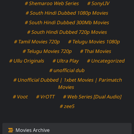
# Shemaroo Web Series
# SonyLIV
# South Hindi Dubbed 1080p Movies
# South Hindi Dubbed 300Mb Movies
# South Hindi Dubbed 720p Movies
# Tamil Movies 720p
# Telugu Movies 1080p
# Telugu Movies 720p
# Thai Movies
# Ullu Originals
# Ultra Play
# Uncategorized
# unofficial dub
# Unofficial Dubbed | 1xbet Movies | Parimatch
Movies
# Voot
# VrOTT
# Web Series [Dual Audio]
# zee5
Movies Archive