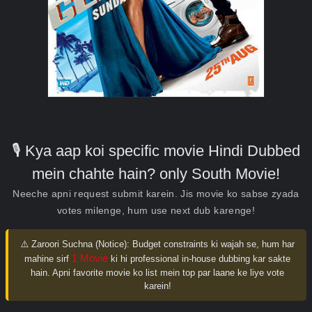
🎙️ Kya aap koi specific movie Hindi Dubbed
mein chahte hain? only South Movie!
Neeche apni request submit karein. Jis movie ko sabse zyada
votes milenge, hum use next dub karenge!
⚠️ Zaroori Suchna (Notice):
Budget constraints ki wajah se, hum har
1 Movie
mahine sirf
ki hi professional in-house dubbing kar sakte
hain. Apni favorite movie ko list mein top par laane ke liye vote
karein!