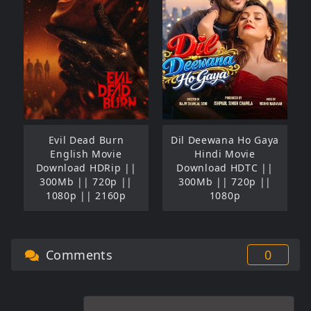
Evil Dead Burn
Dil Deewana Ho Gaya
English Movie
Hindi Movie
Download HDRip ||
Download HDTC ||
300Mb || 720p ||
300Mb || 720p ||
1080p || 2160p
1080p
Comments
0