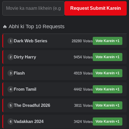
Request Submit Karein
🔥 Abhi ki Top 10 Requests
Dark Web Series
28280
Votes
Vote Karein +1
1
Dirty Harry
9454
Votes
Vote Karein +1
2
Flash
4919
Votes
Vote Karein +1
3
From Tamil
4442
Votes
Vote Karein +1
4
The Dreadful 2026
3811
Votes
Vote Karein +1
5
Vadakkan 2024
3424
Votes
Vote Karein +1
6