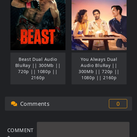
Beast Dual Audio
You Always Dual
BluRay || 300Mb ||
Audio BluRay ||
720p || 1080p ||
300Mb || 720p ||
2160p
1080p || 2160p
Comments
0
COMMENT