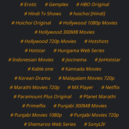
# Erotic
# Gemplex
# HBO Original
# Hindi Tv Shows
# hoichoi [Hindi]
# Hoichoi Original
# Hollywood 1080p Movies
# Hollywood 300MB Movies
# Hollywood 720p Movies
# Hotshots
# Hotstar
# Hungama Web Series
# Indonesian Movies
# jiocinema
# JioHotstar
# Kable one
# Kannada Movies
# Korean Drama
# Malayalam Movies 720p
# Marathi Movies 720p
# MX Player
# Netflix
# Paramount Plus Original
# Planet Marathi
# Primeflix
# Punjabi 300MB Movies
# Punjabi Movies 1080p
# Punjabi Movies 720p
# Shemaroo Web Series
# SonyLIV