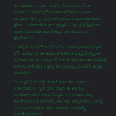
விளம்பரங்கள், ஸ்பின் வெற்றி, போன்றவை. இந்த
விளையாட்டுக்கள் தீங்கு விளைவிக்கக்கூடியவை.
உங்களின் ஆபத்து மற்றும் பொறுப்புடன் விளையாடுங்கள்.
இவை பழக்கமாகிவிடலாம் மற்றும் பெரும் நிதி இழப்பை
ஏற்படுத்தக்கூடும். தயவுசெய்து எச்சரிக்கையாக
இருங்கள்.**
**అన్ని రకాల పందేలు ప్రకటనలు, జూదం ప్రకటనలు, స్పిన్
విన్, మొదలైనవి. ఈ ఆటలు హానికరం కావచ్చు. మీ స్వంత
ప్రమాదం మరియు బాధ్యతతో ఆడండి. ఇవి అలవాటు పడవచ్చు
మరియు భారీ ఆర్థిక నష్టాన్ని కలిగించవచ్చు. దయచేసి జాగ్రತ್ತగా
ఉండండి.**
**ಎಲ್ಲಾ ರೀತಿಯ ಬೆಟ್ಟಿಂಗ್ ಜಾಹೀರಾತುಗಳು, జూಜಾಟ
ಜಾಹೀರಾತುಗಳು, ಸ್ಪಿನ್ ವಿನ್, ಇತ್ಯಾದಿ. ಈ ಆಟಗಳು
ಹಾನಿಕಾರಕವಾಗಿರಬಹುದು. ನಿಮ್ಮದೇ ಆದ ಅಪಾಯ ಮತ್ತು
ಹೊಣೆಗಾರಿಕೆಯಲ್ಲಿ ಆಟಗಳನ್ನು ಆಡಿ. ಇವು ಅಭ್ಯಾಸವಾಯ್ತು ಅಂದ್ರೆ,
ನಿಮಗೆ ಭಾರೀ ಆರ್ಥಿಕ ನಷ್ಟವಾಗಬಹುದು. ದಯವಿಟ್ಟು
ಎಚ್ಚರಿಕೆಯಿಂದಿರಿ.**