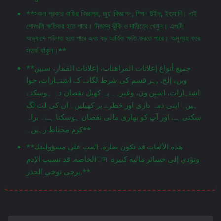
**সকল প্রকার বাজির বিজ্ঞাপন, জুয়া বিজ্ঞাপন, স্পিন উইন, ইত্যাদি। এই
গেমগুলি ক্ষতিকর হতে পারে। নিজস্ব ঝুঁকি ও দায়িত্বে খেলুন। এগুলি
অভ্যাসে পরিণত হতে পারে এবং বড় আর্থিক ক্ষতি করতে পারে। অনুগ্রহ করে
সতর্ক থাকুন।**
**جميع أنواع إعلانات المراهنات، إعلانات القمار، سبين
وين، إلخ. ,ہر قسم کی شرط لگانے کے اشتہارات، جوا
اشتہارات، اسپن ون، وغیرہ۔ یہ کھیل نقصان دہ ہوسکتے
ہیں۔ اپنی ذمہ داری اور خطرے پر کھیلیں۔ ان کی لت لگ
سکتی ہے اور آپ کو بھاری مالی نقصان ہوسکتا ہے۔ براہ
کرم محتاط رہیں۔**
**هذه الألعاب قد تكون ضارة. العب على مسؤوليتك
الخاصة. قد تسبب الإدمান وتؤدي إلى خسائر مالية كبيرة.
يرجى توخي الحذر.**