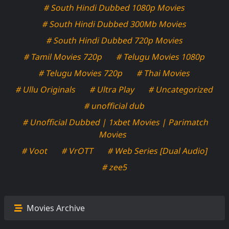
# South Hindi Dubbed 1080p Movies
# South Hindi Dubbed 300Mb Movies
# South Hindi Dubbed 720p Movies
# Tamil Movies 720p
# Telugu Movies 1080p
# Telugu Movies 720p
# Thai Movies
# Ullu Originals
# Ultra Play
# Uncategorized
# unofficial dub
# Unofficial Dubbed | 1xbet Movies | Parimatch
Movies
# Voot
# VrOTT
# Web Series [Dual Audio]
# zee5
Movies Archive