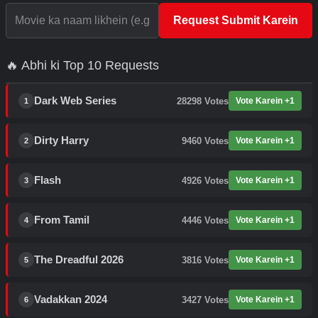
Request Submit Karein
🔥 Abhi ki Top 10 Requests
Dark Web Series
28298
Votes
Vote Karein +1
1
Dirty Harry
9460
Votes
Vote Karein +1
2
Flash
4926
Votes
Vote Karein +1
3
From Tamil
4446
Votes
Vote Karein +1
4
The Dreadful 2026
3816
Votes
Vote Karein +1
5
Vadakkan 2024
3427
Votes
Vote Karein +1
6