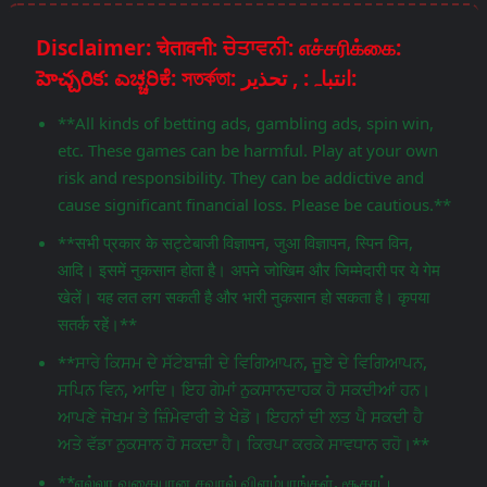
Disclaimer: चेतावनी: ਚੇਤਾਵਨੀ: எச்சரிக்கை:
హెచ్చరిక: ಎಚ್ಚರಿಕೆ: সতর্কতা: انتباہ: , تحذير:
**All kinds of betting ads, gambling ads, spin win,
etc. These games can be harmful. Play at your own
risk and responsibility. They can be addictive and
cause significant financial loss. Please be cautious.**
**सभी प्रकार के सट्टेबाजी विज्ञापन, जुआ विज्ञापन, स्पिन विन,
आदि। इसमें नुकसान होता है। अपने जोखिम और जिम्मेदारी पर ये गेम
खेलें। यह लत लग सकती है और भारी नुकसान हो सकता है। कृपया
सतर्क रहें।**
**ਸਾਰੇ ਕਿਸਮ ਦੇ ਸੱਟੇਬਾਜ਼ੀ ਦੇ ਵਿਗਿਆਪਨ, ਜੂਏ ਦੇ ਵਿਗਿਆਪਨ,
ਸਪਿਨ ਵਿਨ, ਆਦਿ। ਇਹ ਗੇਮਾਂ ਨੁਕਸਾਨਦਾਹਕ ਹੋ ਸਕਦੀਆਂ ਹਨ।
ਆਪਣੇ ਜੋਖਮ ਤੇ ਜ਼ਿੰਮੇਵਾਰੀ ਤੇ ਖੇਡੋ। ਇਹਨਾਂ ਦੀ ਲਤ ਪੈ ਸਕਦੀ ਹੈ
ਅਤੇ ਵੱਡਾ ਨੁਕਸਾਨ ਹੋ ਸਕਦਾ ਹੈ। ਕਿਰਪਾ ਕਰਕੇ ਸਾਵਧਾਨ ਰਹੋ।**
**எல்லா வகையான சவால் விளம்பரங்கள், சூதாட்ட