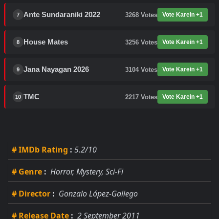
Ante Sundaraniki 2022
3268
Votes
Vote Karein +1
7
House Mates
3256
Votes
Vote Karein +1
8
Jana Nayagan 2026
3104
Votes
Vote Karein +1
9
TMC
2217
Votes
Vote Karein +1
10
# IMDb Rating
:
5.2/10
# Genre
:
Horror, Mystery, Sci-Fi
# Director
:
Gonzalo López-Gallego
# Release Date
:
2 September 2011