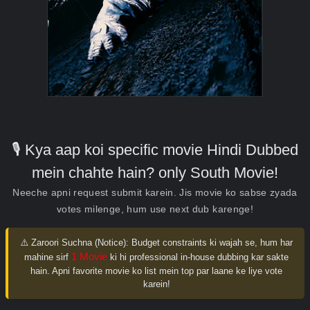
🎙️ Kya aap koi specific movie Hindi Dubbed
mein chahte hain? only South Movie!
Neeche apni request submit karein. Jis movie ko sabse zyada
votes milenge, hum use next dub karenge!
⚠️ Zaroori Suchna (Notice):
Budget constraints ki wajah se, hum har
1 Movie
mahine sirf
ki hi professional in-house dubbing kar sakte
hain. Apni favorite movie ko list mein top par laane ke liye vote
karein!