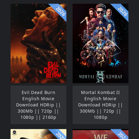
2026
2026
Evil Dead Burn
Mortal Kombat II
English Movie
English Movie
Download HDRip ||
Download HDRip ||
300Mb || 720p ||
300Mb || 720p ||
1080p || 2160p
1080p
2026
2024