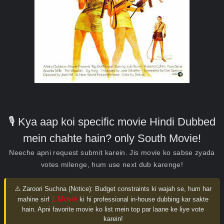
🎙️ Kya aap koi specific movie Hindi Dubbed
mein chahte hain? only South Movie!
Neeche apni request submit karein. Jis movie ko sabse zyada
votes milenge, hum use next dub karenge!
⚠️ Zaroori Suchna (Notice):
Budget constraints ki wajah se, hum har
1 Movie
mahine sirf
ki hi professional in-house dubbing kar sakte
hain. Apni favorite movie ko list mein top par laane ke liye vote
karein!