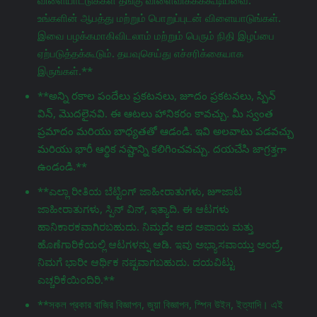
விளையாட்டுக்கள் தீங்கு விளைவிக்கக்கூடியவை.
உங்களின் ஆபத்து மற்றும் பொறுப்புடன் விளையாடுங்கள்.
இவை பழக்கமாகிவிடலாம் மற்றும் பெரும் நிதி இழப்பை
ஏற்படுத்தக்கூடும். தயவுசெய்து எச்சரிக்கையாக
இருங்கள்.**
**అన్ని రకాల పందేలు ప్రకటనలు, జూదం ప్రకటనలు, స్పిన్
విన్, మొదలైనవి. ఈ ఆటలు హానికరం కావచ్చు. మీ స్వంత
ప్రమాదం మరియు బాధ్యతతో ఆడండి. ఇవి అలవాటు పడవచ్చు
మరియు భారీ ఆర్థిక నష్టాన్ని కలిగించవచ్చు. దయచేసి జాగ్రತ್ತగా
ఉండండి.**
**ಎಲ್ಲಾ ರೀತಿಯ ಬೆಟ್ಟಿಂಗ್ ಜಾಹೀರಾತುಗಳು, జూಜಾಟ
ಜಾಹೀರಾತುಗಳು, ಸ್ಪಿನ್ ವಿನ್, ಇತ್ಯಾದಿ. ಈ ಆಟಗಳು
ಹಾನಿಕಾರಕವಾಗಿರಬಹುದು. ನಿಮ್ಮದೇ ಆದ ಅಪಾಯ ಮತ್ತು
ಹೊಣೆಗಾರಿಕೆಯಲ್ಲಿ ಆಟಗಳನ್ನು ಆಡಿ. ಇವು ಅಭ್ಯಾಸವಾಯ್ತು ಅಂದ್ರೆ,
ನಿಮಗೆ ಭಾರೀ ಆರ್ಥಿಕ ನಷ್ಟವಾಗಬಹುದು. ದಯವಿಟ್ಟು
ಎಚ್ಚರಿಕೆಯಿಂದಿರಿ.**
**সকল প্রকার বাজির বিজ্ঞাপন, জুয়া বিজ্ঞাপন, স্পিন উইন, ইত্যাদি। এই