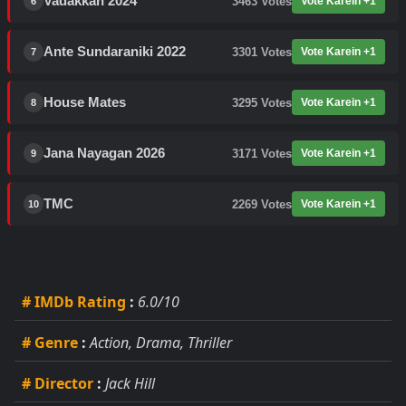
Vadakkan 2024
3463
Votes
Vote Karein +1
6
Ante Sundaraniki 2022
3301
Votes
Vote Karein +1
7
House Mates
3295
Votes
Vote Karein +1
8
Jana Nayagan 2026
3171
Votes
Vote Karein +1
9
TMC
2269
Votes
Vote Karein +1
10
# IMDb Rating
:
6.0/10
# Genre
:
Action, Drama, Thriller
# Director
:
Jack Hill