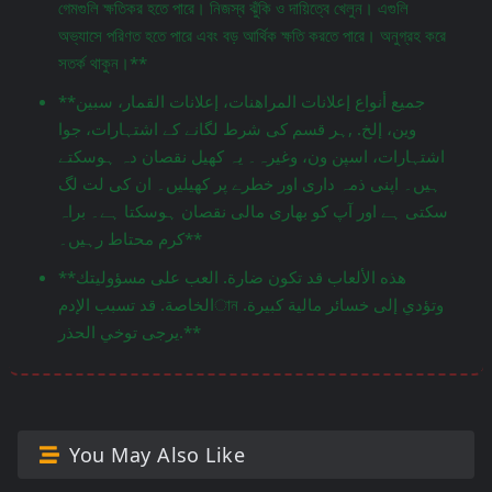
গেমগুলি ক্ষতিকর হতে পারে। নিজস্ব ঝুঁকি ও দায়িত্বে খেলুন। এগুলি
অভ্যাসে পরিণত হতে পারে এবং বড় আর্থিক ক্ষতি করতে পারে। অনুগ্রহ করে
সতর্ক থাকুন।**
**جميع أنواع إعلانات المراهنات، إعلانات القمار، سبين
وين، إلخ. ,ہر قسم کی شرط لگانے کے اشتہارات، جوا
اشتہارات، اسپن ون، وغیرہ۔ یہ کھیل نقصان دہ ہوسکتے
ہیں۔ اپنی ذمہ داری اور خطرے پر کھیلیں۔ ان کی لت لگ
سکتی ہے اور آپ کو بھاری مالی نقصان ہوسکتا ہے۔ براہ
کرم محتاط رہیں۔**
**هذه الألعاب قد تكون ضارة. العب على مسؤوليتك
الخاصة. قد تسبب الإدمান وتؤدي إلى خسائر مالية كبيرة.
يرجى توخي الحذر.**
You May Also Like