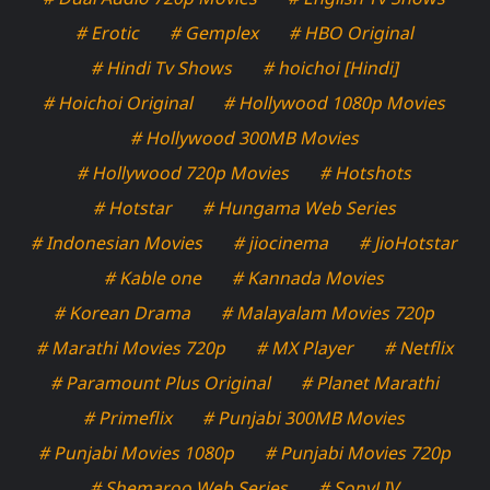
# Erotic
# Gemplex
# HBO Original
# Hindi Tv Shows
# hoichoi [Hindi]
# Hoichoi Original
# Hollywood 1080p Movies
# Hollywood 300MB Movies
# Hollywood 720p Movies
# Hotshots
# Hotstar
# Hungama Web Series
# Indonesian Movies
# jiocinema
# JioHotstar
# Kable one
# Kannada Movies
# Korean Drama
# Malayalam Movies 720p
# Marathi Movies 720p
# MX Player
# Netflix
# Paramount Plus Original
# Planet Marathi
# Primeflix
# Punjabi 300MB Movies
# Punjabi Movies 1080p
# Punjabi Movies 720p
# Shemaroo Web Series
# SonyLIV