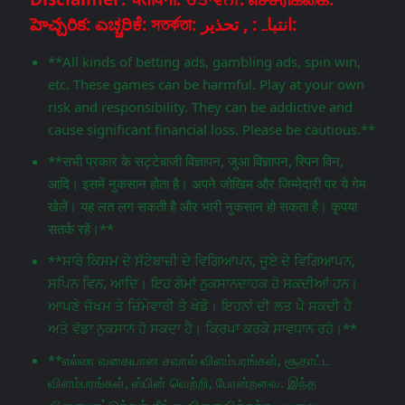
హెచ్చరిక: ಎಚ್ಚರಿಕೆ: সতর্কতা: انتباہ: , تحذير:
**All kinds of betting ads, gambling ads, spin win,
etc. These games can be harmful. Play at your own
risk and responsibility. They can be addictive and
cause significant financial loss. Please be cautious.**
**सभी प्रकार के सट्टेबाजी विज्ञापन, जुआ विज्ञापन, स्पिन विन,
आदि। इसमें नुकसान होता है। अपने जोखिम और जिम्मेदारी पर ये गेम
खेलें। यह लत लग सकती है और भारी नुकसान हो सकता है। कृपया
सतर्क रहें।**
**ਸਾਰੇ ਕਿਸਮ ਦੇ ਸੱਟੇਬਾਜ਼ੀ ਦੇ ਵਿਗਿਆਪਨ, ਜੂਏ ਦੇ ਵਿਗਿਆਪਨ,
ਸਪਿਨ ਵਿਨ, ਆਦਿ। ਇਹ ਗੇਮਾਂ ਨੁਕਸਾਨਦਾਹਕ ਹੋ ਸਕਦੀਆਂ ਹਨ।
ਆਪਣੇ ਜੋਖਮ ਤੇ ਜ਼ਿੰਮੇਵਾਰੀ ਤੇ ਖੇਡੋ। ਇਹਨਾਂ ਦੀ ਲਤ ਪੈ ਸਕਦੀ ਹੈ
ਅਤੇ ਵੱਡਾ ਨੁਕਸਾਨ ਹੋ ਸਕਦਾ ਹੈ। ਕਿਰਪਾ ਕਰਕੇ ਸਾਵਧਾਨ ਰਹੋ।**
**எல்லா வகையான சவால் விளம்பரங்கள், சூதாட்ட
விளம்பரங்கள், ஸ்பின் வெற்றி, போன்றவை. இந்த