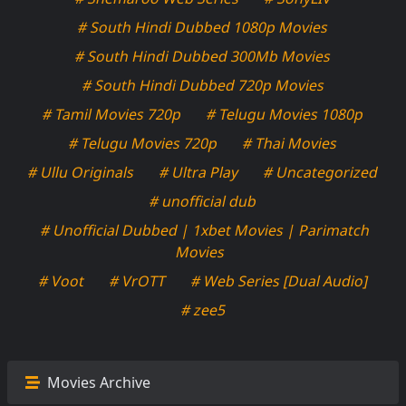
# South Hindi Dubbed 1080p Movies
# South Hindi Dubbed 300Mb Movies
# South Hindi Dubbed 720p Movies
# Tamil Movies 720p
# Telugu Movies 1080p
# Telugu Movies 720p
# Thai Movies
# Ullu Originals
# Ultra Play
# Uncategorized
# unofficial dub
# Unofficial Dubbed | 1xbet Movies | Parimatch
Movies
# Voot
# VrOTT
# Web Series [Dual Audio]
# zee5
Movies Archive