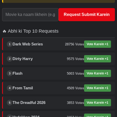
Request Submit Karein
🔥 Abhi ki Top 10 Requests
Dark Web Series
28756
Votes
Vote Karein +1
1
Dirty Harry
9575
Votes
Vote Karein +1
2
Flash
5003
Votes
Vote Karein +1
3
From Tamil
4509
Votes
Vote Karein +1
4
The Dreadful 2026
3853
Votes
Vote Karein +1
5