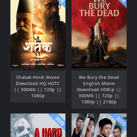
Shatak Hindi Movie
We Bury the Dead
Download HQ HDTC
English Movie
|| 300Mb || 720p ||
Download HDRip ||
1080p
300Mb || 720p ||
1080p || 2160p
2025
2025