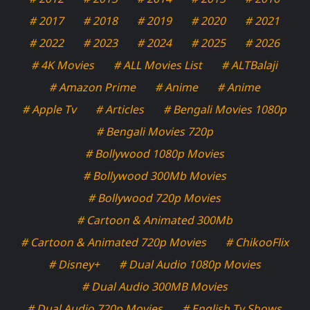
# 2017
# 2018
# 2019
# 2020
# 2021
# 2022
# 2023
# 2024
# 2025
# 2026
# 4K Movies
# ALL Movies List
# ALTBalaji
# Amazon Prime
# Anime
# Anime
# Apple Tv
# Articles
# Bengali Movies 1080p
# Bengali Movies 720p
# Bollywood 1080p Movies
# Bollywood 300Mb Movies
# Bollywood 720p Movies
# Cartoon & Animated 300Mb
# Cartoon & Animated 720p Movies
# ChikooFlix
# Disney+
# Dual Audio 1080p Movies
# Dual Audio 300MB Movies
# Dual Audio 720p Movies
# English Tv Shows