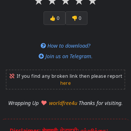
★
★
★
★
★
👍
0
👎
0
How to download?
Join us on Telegram.
If you find any broken link then please report
here
Wrapping Up
worldfree4u
Thanks for visiting.
Disclaimer: चेतावनी: ਚੇਤਾਵਨੀ: எச்சரிக்கை: