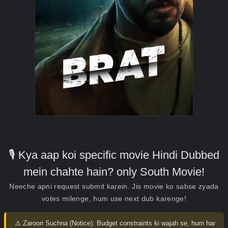
🎙️ Kya aap koi specific movie Hindi Dubbed
mein chahte hain? only South Movie!
Neeche apni request submit karein. Jis movie ko sabse zyada
votes milenge, hum use next dub karenge!
⚠️ Zaroori Suchna (Notice):
Budget constraints ki wajah se, hum har