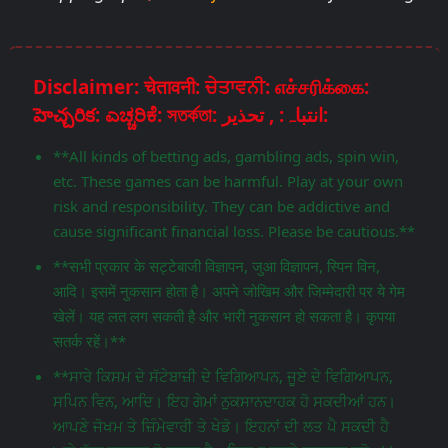
Disclaimer: चेतावनी: ਚੇਤਾਵਨੀ: எச்சரிக்கை:
హెచ్చరిక: ಎಚ್ಚರಿಕೆ: সতর্কতা: انتباہ: , تحذير:
**All kinds of betting ads, gambling ads, spin win,
etc. These games can be harmful. Play at your own
risk and responsibility. They can be addictive and
cause significant financial loss. Please be cautious.**
**सभी प्रकार के सट्टेबाजी विज्ञापन, जुआ विज्ञापन, स्पिन विन,
आदि। इसमें नुकसान होता है। अपने जोखिम और जिम्मेदारी पर ये गेम
खेलें। यह लत लग सकती है और भारी नुकसान हो सकता है। कृपया
सतर्क रहें।**
**ਸਾਰੇ ਕਿਸਮ ਦੇ ਸੱਟੇਬਾਜ਼ੀ ਦੇ ਵਿਗਿਆਪਨ, ਜੂਏ ਦੇ ਵਿਗਿਆਪਨ,
ਸਪਿਨ ਵਿਨ, ਆਦਿ। ਇਹ ਗੇਮਾਂ ਨੁਕਸਾਨਦਾਹਕ ਹੋ ਸਕਦੀਆਂ ਹਨ।
ਆਪਣੇ ਜੋਖਮ ਤੇ ਜ਼ਿੰਮੇਵਾਰੀ ਤੇ ਖੇਡੋ। ਇਹਨਾਂ ਦੀ ਲਤ ਪੈ ਸਕਦੀ ਹੈ