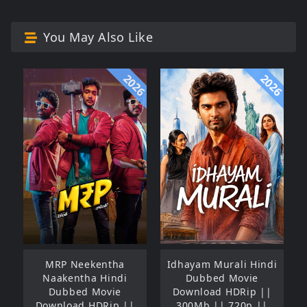
You May Also Like
2026
2026
MRP Neekentha
Idhayam Murali Hindi
Naakentha Hindi
Dubbed Movie
Dubbed Movie
Download HDRip ||
Download HDRip ||
300Mb || 720p ||