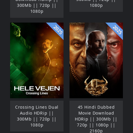
300Mb || 720p ||
1080p
1080p
2025
2025
Crossing Lines Dual
45 Hindi Dubbed
Audio HDRip ||
Movie Download
300Mb || 720p ||
HDRip || 300Mb ||
1080p
720p || 1080p ||
2160p