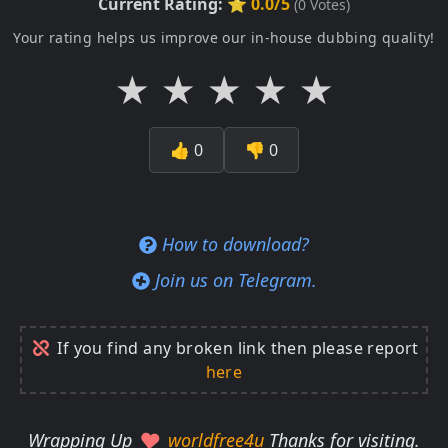
Current Rating:
⭐ 0.0/5
(
0
Votes)
Your rating helps us improve our in-house dubbing quality!
★
★
★
★
★
👍
0
👎
0
How to download?
Join us on Telegram.
If you find any broken link then please report
here
Wrapping Up
worldfree4u
Thanks for visiting.