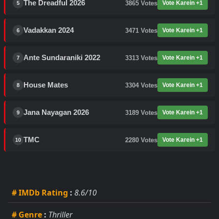
The Dreadful 2026
3865
Votes
Vote Karein +1
5
Vadakkan 2024
3471
Votes
Vote Karein +1
6
Ante Sundaraniki 2022
3313
Votes
Vote Karein +1
7
House Mates
3304
Votes
Vote Karein +1
8
Jana Nayagan 2026
3189
Votes
Vote Karein +1
9
TMC
2280
Votes
Vote Karein +1
10
# IMDb Rating
:
8.6/10
# Genre
:
Thriller