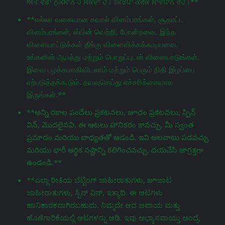
ਅਤੇ ਵੱਡਾ ਨੁਕਸਾਨ ਹੋ ਸਕਦਾ ਹੈ। ਕਿਰਪਾ ਕਰਕੇ ਸਾਵਧਾਨ ਰਹੋ।**
**எல்லா வகையான சவால் விளம்பரங்கள், சூதாட்ட
விளம்பரங்கள், ஸ்பின் வெற்றி, போன்றவை. இந்த
விளையாட்டுக்கள் தீங்கு விளைவிக்கக்கூடியவை.
உங்களின் ஆபத்து மற்றும் பொறுப்புடன் விளையாடுங்கள்.
இவை பழக்கமாகிவிடலாம் மற்றும் பெரும் நிதி இழப்பை
ஏற்படுத்தக்கூடும். தயவுசெய்து எச்சரிக்கையாக
இருங்கள்.**
**అన్ని రకాల పందేలు ప్రకటనలు, జూదం ప్రకటనలు, స్పిన్
విన్, మొదలైనవి. ఈ ఆటలు హానికరం కావచ్చు. మీ స్వంత
ప్రమాదం మరియు బాధ్యతతో ఆడండి. ఇవి అలవాటు పడవచ్చు
మరియు భారీ ఆర్థిక నష్టాన్ని కలిగించవచ్చు. దయచేసి జాగ్రತ್ತగా
ఉండండి.**
**ಎಲ್ಲಾ ರೀತಿಯ ಬೆಟ್ಟಿಂಗ್ ಜಾಹೀರಾತುಗಳು, జూಜಾಟ
ಜಾಹೀರಾತುಗಳು, ಸ್ಪಿನ್ ವಿನ್, ಇತ್ಯಾದಿ. ಈ ಆಟಗಳು
ಹಾನಿಕಾರಕವಾಗಿರಬಹುದು. ನಿಮ್ಮದೇ ಆದ ಅಪಾಯ ಮತ್ತು
ಹೊಣೆಗಾರಿಕೆಯಲ್ಲಿ ಆಟಗಳನ್ನು ಆಡಿ. ಇವು ಅಭ್ಯಾಸವಾಯ್ತು ಅಂದ್ರೆ,