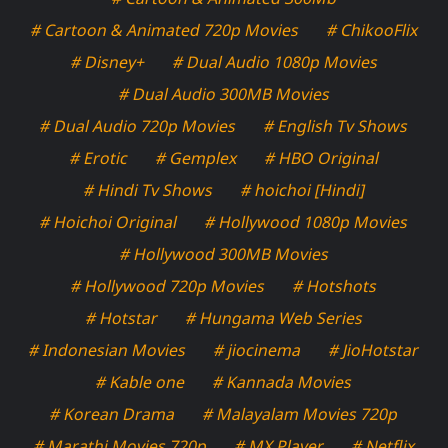
# Cartoon & Animated 720p Movies
# ChikooFlix
# Disney+
# Dual Audio 1080p Movies
# Dual Audio 300MB Movies
# Dual Audio 720p Movies
# English Tv Shows
# Erotic
# Gemplex
# HBO Original
# Hindi Tv Shows
# hoichoi [Hindi]
# Hoichoi Original
# Hollywood 1080p Movies
# Hollywood 300MB Movies
# Hollywood 720p Movies
# Hotshots
# Hotstar
# Hungama Web Series
# Indonesian Movies
# jiocinema
# JioHotstar
# Kable one
# Kannada Movies
# Korean Drama
# Malayalam Movies 720p
# Marathi Movies 720p
# MX Player
# Netflix