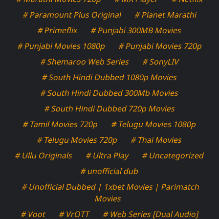
# Paramount Plus Original
# Planet Marathi
# Primeflix
# Punjabi 300MB Movies
# Punjabi Movies 1080p
# Punjabi Movies 720p
# Shemaroo Web Series
# SonyLIV
# South Hindi Dubbed 1080p Movies
# South Hindi Dubbed 300Mb Movies
# South Hindi Dubbed 720p Movies
# Tamil Movies 720p
# Telugu Movies 1080p
# Telugu Movies 720p
# Thai Movies
# Ullu Originals
# Ultra Play
# Uncategorized
# unofficial dub
# Unofficial Dubbed | 1xbet Movies | Parimatch
Movies
# Voot
# VrOTT
# Web Series [Dual Audio]