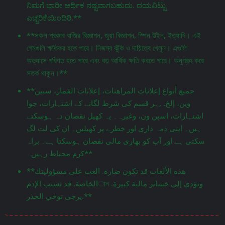
ನಿಮಗೆ ಭಾರೀ ಆರ್ಥಿಕ ನಷ್ಟವಾಗಬಹುದು. ದಯವಿಟ್ಟು
ಎಚ್ಚರಿಕೆಯಿಂದಿರಿ.**
**সকল প্রকার বাজির বিজ্ঞাপন, জুয়া বিজ্ঞাপন, স্পিন উইন, ইত্যাদি। এই
গেমগুলি ক্ষতিকর হতে পারে। নিজস্ব ঝুঁকি ও দায়িত্বে খেলুন। এগুলি
অভ্যাসে পরিণত হতে পারে এবং বড় আর্থিক ক্ষতি করতে পারে। অনুগ্রহ করে
সতর্ক থাকুন।**
**جميع أنواع إعلانات المراهنات، إعلانات القمار، سبين
وين، إلخ. ,ہر قسم کی شرط لگانے کے اشتہارات، جوا
اشتہارات، اسپن ون، وغیرہ۔ یہ کھیل نقصان دہ ہوسکتے
ہیں۔ اپنی ذمہ داری اور خطرے پر کھیلیں۔ ان کی لت لگ
سکتی ہے اور آپ کو بھاری مالی نقصان ہوسکتا ہے۔ براہ
کرم محتاط رہیں۔**
**هذه الألعاب قد تكون ضارة. العب على مسؤوليتك
الخاصة. قد تسبب الإدمান وتؤدي إلى خسائر مالية كبيرة.
يرجى توخي الحذر.**