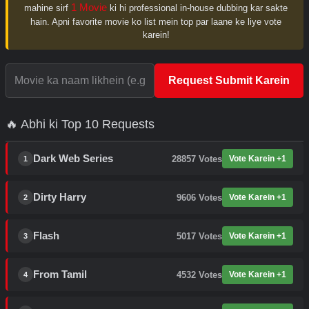
1 Movie
mahine sirf
ki hi professional in-house dubbing kar sakte
hain. Apni favorite movie ko list mein top par laane ke liye vote
karein!
Request Submit Karein
🔥 Abhi ki Top 10 Requests
Dark Web Series
28857
Votes
Vote Karein +1
1
Dirty Harry
9606
Votes
Vote Karein +1
2
Flash
5017
Votes
Vote Karein +1
3
From Tamil
4532
Votes
Vote Karein +1
4