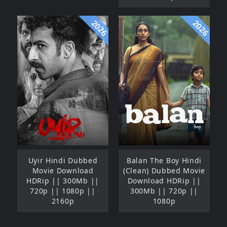
2026
2026
Uyir Hindi Dubbed
Balan The Boy Hindi
Movie Download
(Clean) Dubbed Movie
HDRip || 300Mb ||
Download HDRip ||
720p || 1080p ||
300Mb || 720p ||
2160p
1080p