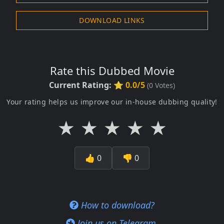
DOWNLOAD LINKS
Rate this Dubbed Movie
Current Rating:
⭐ 0.0/5
(
0
Votes)
Your rating helps us improve our in-house dubbing quality!
★
★
★
★
★
👍
0
👎
0
How to download?
Join us on Telegram.