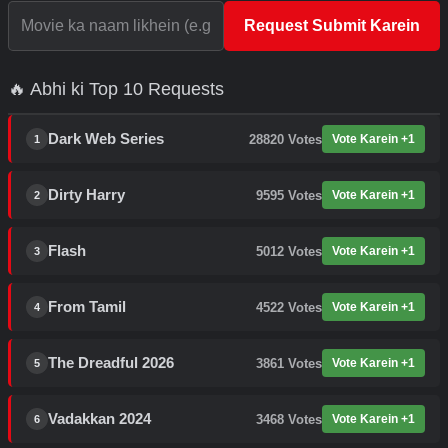
Request Submit Karein
🔥 Abhi ki Top 10 Requests
Dark Web Series
28820
Votes
Vote Karein +1
1
Dirty Harry
9595
Votes
Vote Karein +1
2
Flash
5012
Votes
Vote Karein +1
3
From Tamil
4522
Votes
Vote Karein +1
4
The Dreadful 2026
3861
Votes
Vote Karein +1
5
Vadakkan 2024
3468
Votes
Vote Karein +1
6