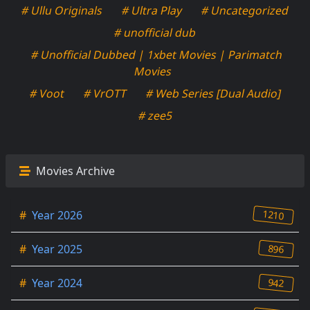
# Ullu Originals
# Ultra Play
# Uncategorized
# unofficial dub
# Unofficial Dubbed | 1xbet Movies | Parimatch
Movies
# Voot
# VrOTT
# Web Series [Dual Audio]
# zee5
Movies Archive
1210
#
Year 2026
896
#
Year 2025
942
#
Year 2024