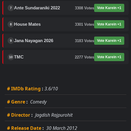
Ante Sundaraniki 2022
3308
Votes
Vote Karein +1
7
House Mates
3301
Votes
Vote Karein +1
8
Jana Nayagan 2026
3183
Votes
Vote Karein +1
9
TMC
2277
Votes
Vote Karein +1
10
# IMDb Rating
:
3.6/10
# Genre
:
Comedy
# Director
:
Jagdish Rajpurohit
# Release Date
:
30 March 2012