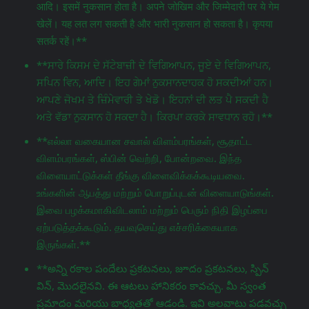
आदि। इसमें नुकसान होता है। अपने जोखिम और जिम्मेदारी पर ये गेम
खेलें। यह लत लग सकती है और भारी नुकसान हो सकता है। कृपया
सतर्क रहें।**
**ਸਾਰੇ ਕਿਸਮ ਦੇ ਸੱਟੇਬਾਜ਼ੀ ਦੇ ਵਿਗਿਆਪਨ, ਜੂਏ ਦੇ ਵਿਗਿਆਪਨ,
ਸਪਿਨ ਵਿਨ, ਆਦਿ। ਇਹ ਗੇਮਾਂ ਨੁਕਸਾਨਦਾਹਕ ਹੋ ਸਕਦੀਆਂ ਹਨ।
ਆਪਣੇ ਜੋਖਮ ਤੇ ਜ਼ਿੰਮੇਵਾਰੀ ਤੇ ਖੇਡੋ। ਇਹਨਾਂ ਦੀ ਲਤ ਪੈ ਸਕਦੀ ਹੈ
ਅਤੇ ਵੱਡਾ ਨੁਕਸਾਨ ਹੋ ਸਕਦਾ ਹੈ। ਕਿਰਪਾ ਕਰਕੇ ਸਾਵਧਾਨ ਰਹੋ।**
**எல்லா வகையான சவால் விளம்பரங்கள், சூதாட்ட
விளம்பரங்கள், ஸ்பின் வெற்றி, போன்றவை. இந்த
விளையாட்டுக்கள் தீங்கு விளைவிக்கக்கூடியவை.
உங்களின் ஆபத்து மற்றும் பொறுப்புடன் விளையாடுங்கள்.
இவை பழக்கமாகிவிடலாம் மற்றும் பெரும் நிதி இழப்பை
ஏற்படுத்தக்கூடும். தயவுசெய்து எச்சரிக்கையாக
இருங்கள்.**
**అన్ని రకాల పందేలు ప్రకటనలు, జూదం ప్రకటనలు, స్పిన్
విన్, మొదలైనవి. ఈ ఆటలు హానికరం కావచ్చు. మీ స్వంత
ప్రమాదం మరియు బాధ్యతతో ఆడండి. ఇవి అలవాటు పడవచ్చు