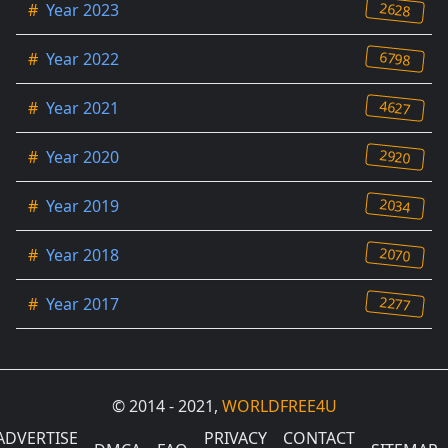
2628
#
Year 2023
6798
#
Year 2022
4627
#
Year 2021
2920
#
Year 2020
2034
#
Year 2019
2070
#
Year 2018
2277
#
Year 2017
© 2014 - 2021,
WORLDFREE4U
ADVERTISE
PRIVACY
CONTACT