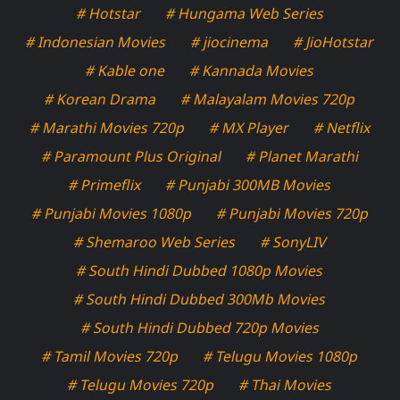
# Hotstar
# Hungama Web Series
# Indonesian Movies
# jiocinema
# JioHotstar
# Kable one
# Kannada Movies
# Korean Drama
# Malayalam Movies 720p
# Marathi Movies 720p
# MX Player
# Netflix
# Paramount Plus Original
# Planet Marathi
# Primeflix
# Punjabi 300MB Movies
# Punjabi Movies 1080p
# Punjabi Movies 720p
# Shemaroo Web Series
# SonyLIV
# South Hindi Dubbed 1080p Movies
# South Hindi Dubbed 300Mb Movies
# South Hindi Dubbed 720p Movies
# Tamil Movies 720p
# Telugu Movies 1080p
# Telugu Movies 720p
# Thai Movies