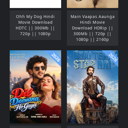
Ohh My Dog Hindi
Main Vaapas Aaunga
Movie Download
Hindi Movie
HDTC || 300Mb ||
Download HDRip ||
720p || 1080p
300Mb || 720p ||
1080p || 2160p
2026
2026