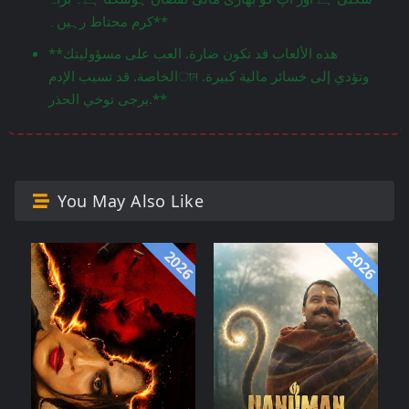
کرم محتاط رہیں۔**
**هذه الألعاب قد تكون ضارة. العب على مسؤوليتك
الخاصة. قد تسبب الإدمান وتؤدي إلى خسائر مالية كبيرة.
يرجى توخي الحذر.**
You May Also Like
2026
2026