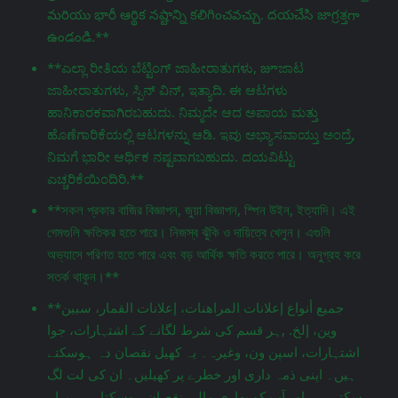
మరియు భారీ ఆర్థిక నష్టాన్ని కలిగించవచ్చు. దయచేసి జాగ్రತ್ತగా
ఉండండి.**
**ಎಲ್ಲಾ ರೀತಿಯ ಬೆಟ್ಟಿಂಗ್ ಜಾಹೀರಾತುಗಳು, జూಜಾಟ
ಜಾಹೀರಾತುಗಳು, ಸ್ಪಿನ್ ವಿನ್, ಇತ್ಯಾದಿ. ಈ ಆಟಗಳು
ಹಾನಿಕಾರಕವಾಗಿರಬಹುದು. ನಿಮ್ಮದೇ ಆದ ಅಪಾಯ ಮತ್ತು
ಹೊಣೆಗಾರಿಕೆಯಲ್ಲಿ ಆಟಗಳನ್ನು ಆಡಿ. ಇವು ಅಭ್ಯಾಸವಾಯ್ತು ಅಂದ್ರೆ,
ನಿಮಗೆ ಭಾರೀ ಆರ್ಥಿಕ ನಷ್ಟವಾಗಬಹುದು. ದಯವಿಟ್ಟು
ಎಚ್ಚರಿಕೆಯಿಂದಿರಿ.**
**সকল প্রকার বাজির বিজ্ঞাপন, জুয়া বিজ্ঞাপন, স্পিন উইন, ইত্যাদি। এই
গেমগুলি ক্ষতিকর হতে পারে। নিজস্ব ঝুঁকি ও দায়িত্বে খেলুন। এগুলি
অভ্যাসে পরিণত হতে পারে এবং বড় আর্থিক ক্ষতি করতে পারে। অনুগ্রহ করে
সতর্ক থাকুন।**
**جميع أنواع إعلانات المراهنات، إعلانات القمار، سبين
وين، إلخ. ,ہر قسم کی شرط لگانے کے اشتہارات، جوا
اشتہارات، اسپن ون، وغیرہ۔ یہ کھیل نقصان دہ ہوسکتے
ہیں۔ اپنی ذمہ داری اور خطرے پر کھیلیں۔ ان کی لت لگ
سکتی ہے اور آپ کو بھاری مالی نقصان ہوسکتا ہے۔ براہ