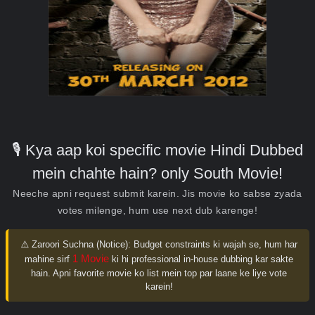
🎙️ Kya aap koi specific movie Hindi Dubbed
mein chahte hain? only South Movie!
Neeche apni request submit karein. Jis movie ko sabse zyada
votes milenge, hum use next dub karenge!
⚠️ Zaroori Suchna (Notice):
Budget constraints ki wajah se, hum har
1 Movie
mahine sirf
ki hi professional in-house dubbing kar sakte
hain. Apni favorite movie ko list mein top par laane ke liye vote
karein!