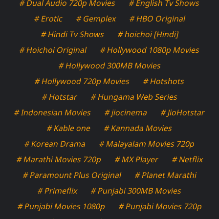
# Dual Audio 720p Movies
# English Tv Shows
# Erotic
# Gemplex
# HBO Original
# Hindi Tv Shows
# hoichoi [Hindi]
# Hoichoi Original
# Hollywood 1080p Movies
# Hollywood 300MB Movies
# Hollywood 720p Movies
# Hotshots
# Hotstar
# Hungama Web Series
# Indonesian Movies
# jiocinema
# JioHotstar
# Kable one
# Kannada Movies
# Korean Drama
# Malayalam Movies 720p
# Marathi Movies 720p
# MX Player
# Netflix
# Paramount Plus Original
# Planet Marathi
# Primeflix
# Punjabi 300MB Movies
# Punjabi Movies 1080p
# Punjabi Movies 720p