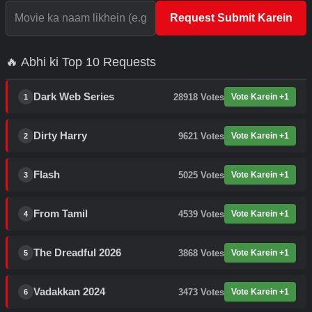
Request Submit Karein
🔥 Abhi ki Top 10 Requests
Dark Web Series
28918
Votes
Vote Karein +1
1
Dirty Harry
9621
Votes
Vote Karein +1
2
Flash
5025
Votes
Vote Karein +1
3
From Tamil
4539
Votes
Vote Karein +1
4
The Dreadful 2026
3868
Votes
Vote Karein +1
5
Vadakkan 2024
3473
Votes
Vote Karein +1
6