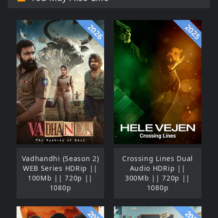
2026
2025
Vadhandhi (Season 2)
Crossing Lines Dual
WEB Series HDRip ||
Audio HDRip ||
100Mb || 720p ||
300Mb || 720p ||
1080p
1080p