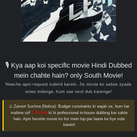
🎙️ Kya aap koi specific movie Hindi Dubbed
mein chahte hain? only South Movie!
Neeche apni request submit karein. Jis movie ko sabse zyada
votes milenge, hum use next dub karenge!
⚠️ Zaroori Suchna (Notice):
Budget constraints ki wajah se, hum har
1 Movie
mahine sirf
ki hi professional in-house dubbing kar sakte
hain. Apni favorite movie ko list mein top par laane ke liye vote
karein!