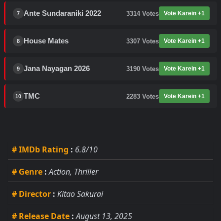
Ante Sundaraniki 2022
3314
Votes
Vote Karein +1
7
House Mates
3307
Votes
Vote Karein +1
8
Jana Nayagan 2026
3190
Votes
Vote Karein +1
9
TMC
2283
Votes
Vote Karein +1
10
# IMDb Rating
:
6.8/10
# Genre
:
Action, Thriller
# Director
:
Kitao Sakurai
# Release Date
:
August 13, 2025