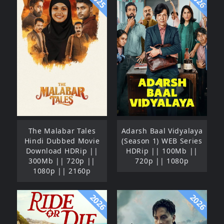
2025
2026
The Malabar Tales
Adarsh Baal Vidyalaya
Hindi Dubbed Movie
(Season 1) WEB Series
Download HDRip ||
HDRip || 100Mb ||
300Mb || 720p ||
720p || 1080p
1080p || 2160p
2026
2026