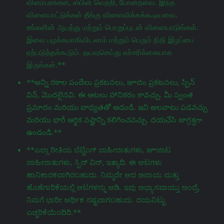
விளம்பரங்கள், ஸ்பின் வெற்றி, போன்றவை. இந்த
விளையாட்டுக்கள் தீங்கு விளைவிக்கக்கூடியவை.
உங்களின் ஆபத்து மற்றும் பொறுப்புடன் விளையாடுங்கள்.
இவை பழக்கமாகிவிடலாம் மற்றும் பெரும் நிதி இழப்பை
ஏற்படுத்தக்கூடும். தயவுசெய்து எச்சரிக்கையாக
இருங்கள்.**
**అన్ని రకాల పందేలు ప్రకటనలు, జూదం ప్రకటనలు, స్పిన్
విన్, మొదలైనవి. ఈ ఆటలు హానికరం కావచ్చు. మీ స్వంత
ప్రమాదం మరియు బాధ్యతతో ఆడండి. ఇవి అలవాటు పడవచ్చు
మరియు భారీ ఆర్థిక నష్టాన్ని కలిగించవచ్చు. దయచేసి జాగ్రತ್ತగా
ఉండండి.**
**ಎಲ್ಲಾ ರೀತಿಯ ಬೆಟ್ಟಿಂಗ್ ಜಾಹೀರಾತುಗಳು, జూಜಾಟ
ಜಾಹೀರಾತುಗಳು, ಸ್ಪಿನ್ ವಿನ್, ಇತ್ಯಾದಿ. ಈ ಆಟಗಳು
ಹಾನಿಕಾರಕವಾಗಿರಬಹುದು. ನಿಮ್ಮದೇ ಆದ ಅಪಾಯ ಮತ್ತು
ಹೊಣೆಗಾರಿಕೆಯಲ್ಲಿ ಆಟಗಳನ್ನು ಆಡಿ. ಇವು ಅಭ್ಯಾಸವಾಯ್ತು ಅಂದ್ರೆ,
ನಿಮಗೆ ಭಾರೀ ಆರ್ಥಿಕ ನಷ್ಟವಾಗಬಹುದು. ದಯವಿಟ್ಟು
ಎಚ್ಚರಿಕೆಯಿಂದಿರಿ.**