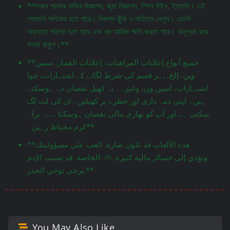
**সকল প্রকার বাজির বিজ্ঞাপন, জুয়া বিজ্ঞাপন, স্পিন উইন, ইত্যাদি। এই
গেমগুলি ক্ষতিকর হতে পারে। নিজস্ব ঝুঁকি ও দায়িত্বে খেলুন। এগুলি
অভ্যাসে পরিণত হতে পারে এবং বড় আর্থিক ক্ষতি করতে পারে। অনুগ্রহ করে
সতর্ক থাকুন।**
**جميع أنواع إعلانات المراهنات، إعلانات القمار، سبين
وين، إلخ. ,ہر قسم کی شرط لگانے کے اشتہارات، جوا
اشتہارات، اسپن ون، وغیرہ۔ یہ کھیل نقصان دہ ہوسکتے
ہیں۔ اپنی ذمہ داری اور خطرے پر کھیلیں۔ ان کی لت لگ
سکتی ہے اور آپ کو بھاری مالی نقصان ہوسکتا ہے۔ براہ
کرم محتاط رہیں۔**
**هذه الألعاب قد تكون ضارة. العب على مسؤوليتك
الخاصة. قد تسبب الإدمান وتؤدي إلى خسائر مالية كبيرة.
يرجى توخي الحذر.**
You May Also Like