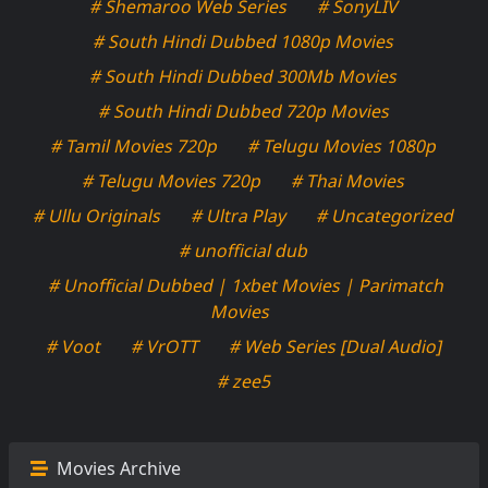
# Shemaroo Web Series
# SonyLIV
# South Hindi Dubbed 1080p Movies
# South Hindi Dubbed 300Mb Movies
# South Hindi Dubbed 720p Movies
# Tamil Movies 720p
# Telugu Movies 1080p
# Telugu Movies 720p
# Thai Movies
# Ullu Originals
# Ultra Play
# Uncategorized
# unofficial dub
# Unofficial Dubbed | 1xbet Movies | Parimatch
Movies
# Voot
# VrOTT
# Web Series [Dual Audio]
# zee5
Movies Archive