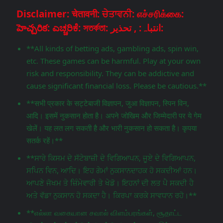
Disclaimer: चेतावनी: ਚੇਤਾਵਨੀ: எச்சரிக்கை:
హెచ్చరిక: ಎಚ್ಚರಿಕೆ: সতর্কতা: انتباہ: , تحذير:
**All kinds of betting ads, gambling ads, spin win,
etc. These games can be harmful. Play at your own
risk and responsibility. They can be addictive and
cause significant financial loss. Please be cautious.**
**सभी प्रकार के सट्टेबाजी विज्ञापन, जुआ विज्ञापन, स्पिन विन,
आदि। इसमें नुकसान होता है। अपने जोखिम और जिम्मेदारी पर ये गेम
खेलें। यह लत लग सकती है और भारी नुकसान हो सकता है। कृपया
सतर्क रहें।**
**ਸਾਰੇ ਕਿਸਮ ਦੇ ਸੱਟੇਬਾਜ਼ੀ ਦੇ ਵਿਗਿਆਪਨ, ਜੂਏ ਦੇ ਵਿਗਿਆਪਨ,
ਸਪਿਨ ਵਿਨ, ਆਦਿ। ਇਹ ਗੇਮਾਂ ਨੁਕਸਾਨਦਾਹਕ ਹੋ ਸਕਦੀਆਂ ਹਨ।
ਆਪਣੇ ਜੋਖਮ ਤੇ ਜ਼ਿੰਮੇਵਾਰੀ ਤੇ ਖੇਡੋ। ਇਹਨਾਂ ਦੀ ਲਤ ਪੈ ਸਕਦੀ ਹੈ
ਅਤੇ ਵੱਡਾ ਨੁਕਸਾਨ ਹੋ ਸਕਦਾ ਹੈ। ਕਿਰਪਾ ਕਰਕੇ ਸਾਵਧਾਨ ਰਹੋ।**
**எல்லா வகையான சவால் விளம்பரங்கள், சூதாட்ட