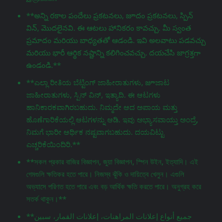
**అన్ని రకాల పందేలు ప్రకటనలు, జూదం ప్రకటనలు, స్పిన్
విన్, మొదలైనవి. ఈ ఆటలు హానికరం కావచ్చు. మీ స్వంత
ప్రమాదం మరియు బాధ్యతతో ఆడండి. ఇవి అలవాటు పడవచ్చు
మరియు భారీ ఆర్థిక నష్టాన్ని కలిగించవచ్చు. దయచేసి జాగ్రತ್ತగా
ఉండండి.**
**ಎಲ್ಲಾ ರೀತಿಯ ಬೆಟ್ಟಿಂಗ್ ಜಾಹೀರಾತುಗಳು, జూಜಾಟ
ಜಾಹೀರಾತುಗಳು, ಸ್ಪಿನ್ ವಿನ್, ಇತ್ಯಾದಿ. ಈ ಆಟಗಳು
ಹಾನಿಕಾರಕವಾಗಿರಬಹುದು. ನಿಮ್ಮದೇ ಆದ ಅಪಾಯ ಮತ್ತು
ಹೊಣೆಗಾರಿಕೆಯಲ್ಲಿ ಆಟಗಳನ್ನು ಆಡಿ. ಇವು ಅಭ್ಯಾಸವಾಯ್ತು ಅಂದ್ರೆ,
ನಿಮಗೆ ಭಾರೀ ಆರ್ಥಿಕ ನಷ್ಟವಾಗಬಹುದು. ದಯವಿಟ್ಟು
ಎಚ್ಚರಿಕೆಯಿಂದಿರಿ.**
**সকল প্রকার বাজির বিজ্ঞাপন, জুয়া বিজ্ঞাপন, স্পিন উইন, ইত্যাদি। এই
গেমগুলি ক্ষতিকর হতে পারে। নিজস্ব ঝুঁকি ও দায়িত্বে খেলুন। এগুলি
অভ্যাসে পরিণত হতে পারে এবং বড় আর্থিক ক্ষতি করতে পারে। অনুগ্রহ করে
সতর্ক থাকুন।**
**جميع أنواع إعلانات المراهنات، إعلانات القمار، سبين