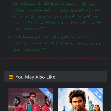
وين، إلخ. ,ہر قسم کی شرط لگانے کے اشتہارات، جوا
اشتہارات، اسپن ون، وغیرہ۔ یہ کھیل نقصان دہ ہوسکتے
ہیں۔ اپنی ذمہ داری اور خطرے پر کھیلیں۔ ان کی لت لگ
سکتی ہے اور آپ کو بھاری مالی نقصان ہوسکتا ہے۔ براہ
کرم محتاط رہیں۔**
**هذه الألعاب قد تكون ضارة. العب على مسؤوليتك
الخاصة. قد تسبب الإدمান وتؤدي إلى خسائر مالية كبيرة.
يرجى توخي الحذر.**
You May Also Like
2026
2026