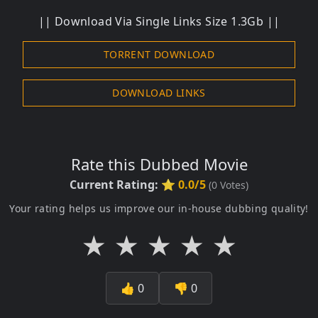
|| Download Via Single Links Size 1.3Gb ||
TORRENT DOWNLOAD
DOWNLOAD LINKS
Rate this Dubbed Movie
Current Rating:
⭐ 0.0/5
(
0
Votes)
Your rating helps us improve our in-house dubbing quality!
★
★
★
★
★
👍
0
👎
0