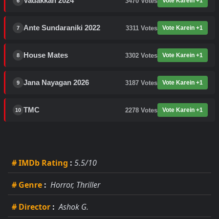
Vadakkan 2024
3470
Votes
Vote Karein +1
6
Ante Sundaraniki 2022
3311
Votes
Vote Karein +1
7
House Mates
3302
Votes
Vote Karein +1
8
Jana Nayagan 2026
3187
Votes
Vote Karein +1
9
TMC
2278
Votes
Vote Karein +1
10
# IMDb Rating
:
5.5/10
# Genre
:
Horror, Thriller
# Director
:
Ashok G.