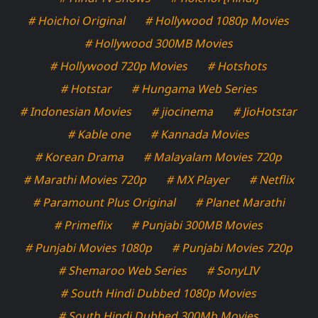
# Hoichoi Original
# Hollywood 1080p Movies
# Hollywood 300MB Movies
# Hollywood 720p Movies
# Hotshots
# Hotstar
# Hungama Web Series
# Indonesian Movies
# jiocinema
# JioHotstar
# Kable one
# Kannada Movies
# Korean Drama
# Malayalam Movies 720p
# Marathi Movies 720p
# MX Player
# Netflix
# Paramount Plus Original
# Planet Marathi
# Primeflix
# Punjabi 300MB Movies
# Punjabi Movies 1080p
# Punjabi Movies 720p
# Shemaroo Web Series
# SonyLIV
# South Hindi Dubbed 1080p Movies
# South Hindi Dubbed 300Mb Movies