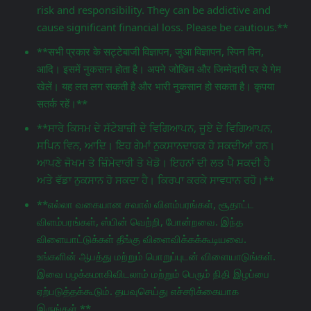
risk and responsibility. They can be addictive and
cause significant financial loss. Please be cautious.**
**सभी प्रकार के सट्टेबाजी विज्ञापन, जुआ विज्ञापन, स्पिन विन,
आदि। इसमें नुकसान होता है। अपने जोखिम और जिम्मेदारी पर ये गेम
खेलें। यह लत लग सकती है और भारी नुकसान हो सकता है। कृपया
सतर्क रहें।**
**ਸਾਰੇ ਕਿਸਮ ਦੇ ਸੱਟੇਬਾਜ਼ੀ ਦੇ ਵਿਗਿਆਪਨ, ਜੂਏ ਦੇ ਵਿਗਿਆਪਨ,
ਸਪਿਨ ਵਿਨ, ਆਦਿ। ਇਹ ਗੇਮਾਂ ਨੁਕਸਾਨਦਾਹਕ ਹੋ ਸਕਦੀਆਂ ਹਨ।
ਆਪਣੇ ਜੋਖਮ ਤੇ ਜ਼ਿੰਮੇਵਾਰੀ ਤੇ ਖੇਡੋ। ਇਹਨਾਂ ਦੀ ਲਤ ਪੈ ਸਕਦੀ ਹੈ
ਅਤੇ ਵੱਡਾ ਨੁਕਸਾਨ ਹੋ ਸਕਦਾ ਹੈ। ਕਿਰਪਾ ਕਰਕੇ ਸਾਵਧਾਨ ਰਹੋ।**
**எல்லா வகையான சவால் விளம்பரங்கள், சூதாட்ட
விளம்பரங்கள், ஸ்பின் வெற்றி, போன்றவை. இந்த
விளையாட்டுக்கள் தீங்கு விளைவிக்கக்கூடியவை.
உங்களின் ஆபத்து மற்றும் பொறுப்புடன் விளையாடுங்கள்.
இவை பழக்கமாகிவிடலாம் மற்றும் பெரும் நிதி இழப்பை
ஏற்படுத்தக்கூடும். தயவுசெய்து எச்சரிக்கையாக
இருங்கள்.**