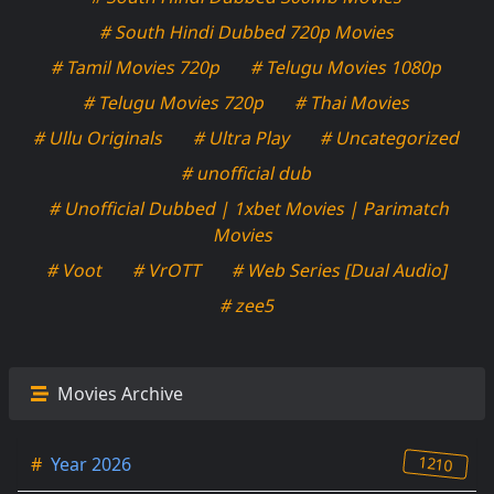
# South Hindi Dubbed 720p Movies
# Tamil Movies 720p
# Telugu Movies 1080p
# Telugu Movies 720p
# Thai Movies
# Ullu Originals
# Ultra Play
# Uncategorized
# unofficial dub
# Unofficial Dubbed | 1xbet Movies | Parimatch
Movies
# Voot
# VrOTT
# Web Series [Dual Audio]
# zee5
Movies Archive
1210
#
Year 2026