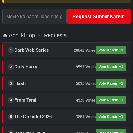
Request Submit Karein
🔥 Abhi ki Top 10 Requests
Dark Web Series
28842
Votes
Vote Karein +1
1
Dirty Harry
9599
Votes
Vote Karein +1
2
Flash
5015
Votes
Vote Karein +1
3
From Tamil
4530
Votes
Vote Karein +1
4
The Dreadful 2026
3864
Votes
Vote Karein +1
5