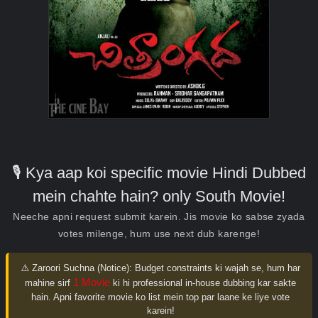
🎙️ Kya aap koi specific movie Hindi Dubbed
mein chahte hain? only South Movie!
Neeche apni request submit karein. Jis movie ko sabse zyada
votes milenge, hum use next dub karenge!
⚠️ Zaroori Suchna (Notice):
Budget constraints ki wajah se, hum har
1 Movie
mahine sirf
ki hi professional in-house dubbing kar sakte
hain. Apni favorite movie ko list mein top par laane ke liye vote
karein!