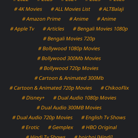
# 4K Movies
# ALL Movies List
# ALTBalaji
# Amazon Prime
# Anime
# Anime
# Apple Tv
# Articles
# Bengali Movies 1080p
# Bengali Movies 720p
# Bollywood 1080p Movies
# Bollywood 300Mb Movies
# Bollywood 720p Movies
# Cartoon & Animated 300Mb
# Cartoon & Animated 720p Movies
# ChikooFlix
# Disney+
# Dual Audio 1080p Movies
# Dual Audio 300MB Movies
# Dual Audio 720p Movies
# English Tv Shows
# Erotic
# Gemplex
# HBO Original
# Hindi Tv Shows
# hoichoi [Hindi]