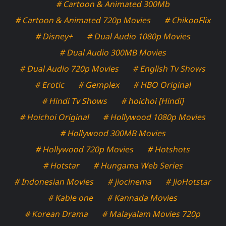
# Cartoon & Animated 300Mb
# Cartoon & Animated 720p Movies
# ChikooFlix
# Disney+
# Dual Audio 1080p Movies
# Dual Audio 300MB Movies
# Dual Audio 720p Movies
# English Tv Shows
# Erotic
# Gemplex
# HBO Original
# Hindi Tv Shows
# hoichoi [Hindi]
# Hoichoi Original
# Hollywood 1080p Movies
# Hollywood 300MB Movies
# Hollywood 720p Movies
# Hotshots
# Hotstar
# Hungama Web Series
# Indonesian Movies
# jiocinema
# JioHotstar
# Kable one
# Kannada Movies
# Korean Drama
# Malayalam Movies 720p