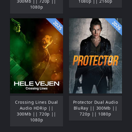
300Mb || 720p ||
1080p || 2160p
1080p
2025
2026
Crossing Lines Dual
Protector Dual Audio
Audio HDRip ||
BluRay || 300Mb ||
300Mb || 720p ||
720p || 1080p
1080p