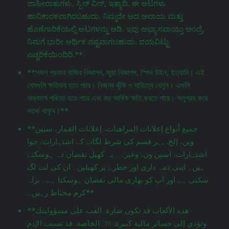
ಜಾಹೀರಾತುಗಳು, ಸ್ಪಿನ್ ವಿನ್, ಇತ್ಯಾದಿ. ಈ ಆಟಗಳು
ಹಾನಿಕಾರಕವಾಗಿರಬಹುದು. ನಿಮ್ಮದೇ ಆದ ಅಪಾಯ ಮತ್ತು
ಹೊಣೆಗಾರಿಕೆಯಲ್ಲಿ ಆಟಗಳನ್ನು ಆಡಿ. ಇವು ಅಭ್ಯಾಸವಾಯ್ತು ಅಂದ್ರೆ,
ನಿಮಗೆ ಭಾರೀ ಆರ್ಥಿಕ ನಷ್ಟವಾಗಬಹುದು. ದಯವಿಟ್ಟು
ಎಚ್ಚರಿಕೆಯಿಂದಿರಿ.**
**সকল প্রকার বাজির বিজ্ঞাপন, জুয়া বিজ্ঞাপন, স্পিন উইন, ইত্যাদি। এই
গেমগুলি ক্ষতিকর হতে পারে। নিজস্ব ঝুঁকি ও দায়িত্বে খেলুন। এগুলি
অভ্যাসে পরিণত হতে পারে এবং বড় আর্থিক ক্ষতি করতে পারে। অনুগ্রহ করে
সতর্ক থাকুন।**
**جميع أنواع إعلانات المراهنات، إعلانات القمار، سبين
وين، إلخ. ,ہر قسم کی شرط لگانے کے اشتہارات، جوا
اشتہارات، اسپن ون، وغیرہ۔ یہ کھیل نقصان دہ ہوسکتے
ہیں۔ اپنی ذمہ داری اور خطرے پر کھیلیں۔ ان کی لت لگ
سکتی ہے اور آپ کو بھاری مالی نقصان ہوسکتا ہے۔ براہ
کرم محتاط رہیں۔**
**هذه الألعاب قد تكون ضارة. العب على مسؤوليتك
الخاصة. قد تسبب الإدمান وتؤدي إلى خسائر مالية كبيرة.