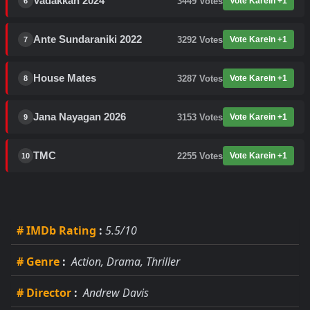
Vadakkan 2024
3449
Votes
Vote Karein +1
6
Ante Sundaraniki 2022
3292
Votes
Vote Karein +1
7
House Mates
3287
Votes
Vote Karein +1
8
Jana Nayagan 2026
3153
Votes
Vote Karein +1
9
TMC
2255
Votes
Vote Karein +1
10
# IMDb Rating
:
5.5/10
# Genre
:
Action, Drama, Thriller
# Director
:
Andrew Davis