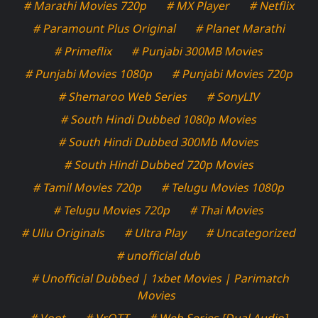
# Marathi Movies 720p
# MX Player
# Netflix
# Paramount Plus Original
# Planet Marathi
# Primeflix
# Punjabi 300MB Movies
# Punjabi Movies 1080p
# Punjabi Movies 720p
# Shemaroo Web Series
# SonyLIV
# South Hindi Dubbed 1080p Movies
# South Hindi Dubbed 300Mb Movies
# South Hindi Dubbed 720p Movies
# Tamil Movies 720p
# Telugu Movies 1080p
# Telugu Movies 720p
# Thai Movies
# Ullu Originals
# Ultra Play
# Uncategorized
# unofficial dub
# Unofficial Dubbed | 1xbet Movies | Parimatch
Movies