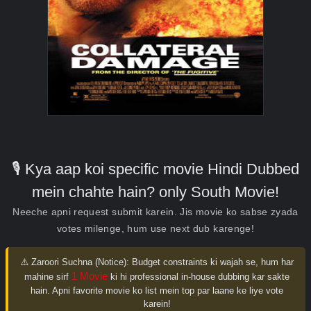
🎙️ Kya aap koi specific movie Hindi Dubbed
mein chahte hain? only South Movie!
Neeche apni request submit karein. Jis movie ko sabse zyada
votes milenge, hum use next dub karenge!
⚠️ Zaroori Suchna (Notice):
Budget constraints ki wajah se, hum har
1 Movie
mahine sirf
ki hi professional in-house dubbing kar sakte
hain. Apni favorite movie ko list mein top par laane ke liye vote
karein!