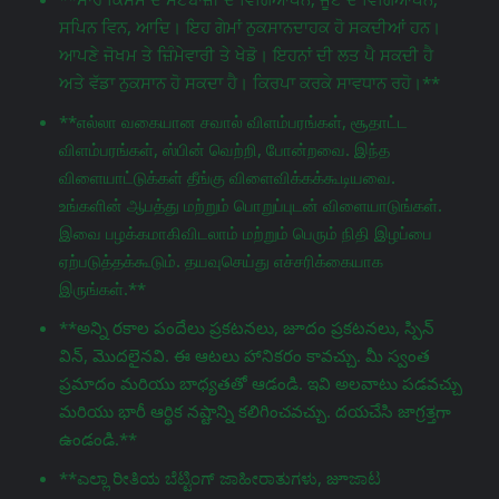
ਸਪਿਨ ਵਿਨ, ਆਦਿ। ਇਹ ਗੇਮਾਂ ਨੁਕਸਾਨਦਾਹਕ ਹੋ ਸਕਦੀਆਂ ਹਨ।
ਆਪਣੇ ਜੋਖਮ ਤੇ ਜ਼ਿੰਮੇਵਾਰੀ ਤੇ ਖੇਡੋ। ਇਹਨਾਂ ਦੀ ਲਤ ਪੈ ਸਕਦੀ ਹੈ
ਅਤੇ ਵੱਡਾ ਨੁਕਸਾਨ ਹੋ ਸਕਦਾ ਹੈ। ਕਿਰਪਾ ਕਰਕੇ ਸਾਵਧਾਨ ਰਹੋ।**
**எல்லா வகையான சவால் விளம்பரங்கள், சூதாட்ட
விளம்பரங்கள், ஸ்பின் வெற்றி, போன்றவை. இந்த
விளையாட்டுக்கள் தீங்கு விளைவிக்கக்கூடியவை.
உங்களின் ஆபத்து மற்றும் பொறுப்புடன் விளையாடுங்கள்.
இவை பழக்கமாகிவிடலாம் மற்றும் பெரும் நிதி இழப்பை
ஏற்படுத்தக்கூடும். தயவுசெய்து எச்சரிக்கையாக
இருங்கள்.**
**అన్ని రకాల పందేలు ప్రకటనలు, జూదం ప్రకటనలు, స్పిన్
విన్, మొదలైనవి. ఈ ఆటలు హానికరం కావచ్చు. మీ స్వంత
ప్రమాదం మరియు బాధ్యతతో ఆడండి. ఇవి అలవాటు పడవచ్చు
మరియు భారీ ఆర్థిక నష్టాన్ని కలిగించవచ్చు. దయచేసి జాగ్రತ್ತగా
ఉండండి.**
**ಎಲ್ಲಾ ರೀತಿಯ ಬೆಟ್ಟಿಂಗ್ ಜಾಹೀರಾತುಗಳು, జూಜಾಟ