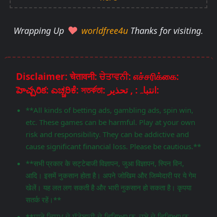
Wrapping Up
worldfree4u
Thanks for visiting.
Disclaimer: चेतावनी: ਚੇਤਾਵਨੀ: எச்சரிக்கை:
హెచ్చరిక: ಎಚ್ಚರಿಕೆ: সতর্কতা: انتباہ: , تحذير:
**All kinds of betting ads, gambling ads, spin win,
etc. These games can be harmful. Play at your own
risk and responsibility. They can be addictive and
cause significant financial loss. Please be cautious.**
**सभी प्रकार के सट्टेबाजी विज्ञापन, जुआ विज्ञापन, स्पिन विन,
आदि। इसमें नुकसान होता है। अपने जोखिम और जिम्मेदारी पर ये गेम
खेलें। यह लत लग सकती है और भारी नुकसान हो सकता है। कृपया
सतर्क रहें।**
**ਸਾਰੇ ਕਿਸਮ ਦੇ ਸੱਟੇਬਾਜ਼ੀ ਦੇ ਵਿਗਿਆਪਨ, ਜੂਏ ਦੇ ਵਿਗਿਆਪਨ,