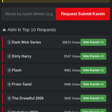
Request Submit Karein
🔥 Abhi ki Top 10 Requests
Dark Web Series
28633
Votes
Vote Karein +1
1
Dirty Harry
9547
Votes
Vote Karein +1
2
Flash
4981
Votes
Vote Karein +1
3
From Tamil
4486
Votes
Vote Karein +1
4
The Dreadful 2026
3842
Votes
Vote Karein +1
5