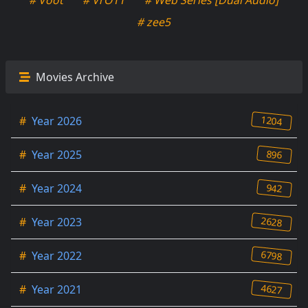
# Voot
# VrOTT
# Web Series [Dual Audio]
# zee5
Movies Archive
1204
#
Year 2026
896
#
Year 2025
942
#
Year 2024
2628
#
Year 2023
6798
#
Year 2022
4627
#
Year 2021