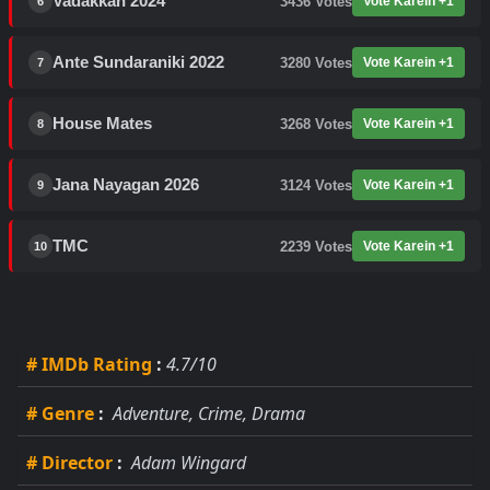
Vadakkan 2024
3436
Votes
Vote Karein +1
6
Ante Sundaraniki 2022
3280
Votes
Vote Karein +1
7
House Mates
3268
Votes
Vote Karein +1
8
Jana Nayagan 2026
3124
Votes
Vote Karein +1
9
TMC
2239
Votes
Vote Karein +1
10
# IMDb Rating
:
4.7/10
# Genre
:
Adventure, Crime, Drama
# Director
:
Adam Wingard