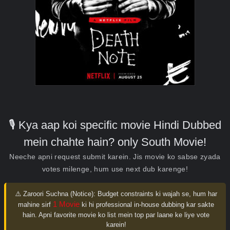
🎙️ Kya aap koi specific movie Hindi Dubbed
mein chahte hain? only South Movie!
Neeche apni request submit karein. Jis movie ko sabse zyada
votes milenge, hum use next dub karenge!
⚠️ Zaroori Suchna (Notice):
Budget constraints ki wajah se, hum har
1 Movie
mahine sirf
ki hi professional in-house dubbing kar sakte
hain. Apni favorite movie ko list mein top par laane ke liye vote
karein!