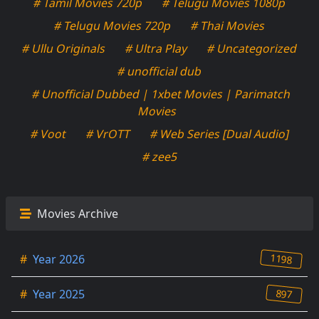
# Tamil Movies 720p
# Telugu Movies 1080p
# Telugu Movies 720p
# Thai Movies
# Ullu Originals
# Ultra Play
# Uncategorized
# unofficial dub
# Unofficial Dubbed | 1xbet Movies | Parimatch
Movies
# Voot
# VrOTT
# Web Series [Dual Audio]
# zee5
Movies Archive
1198
#
Year 2026
897
#
Year 2025