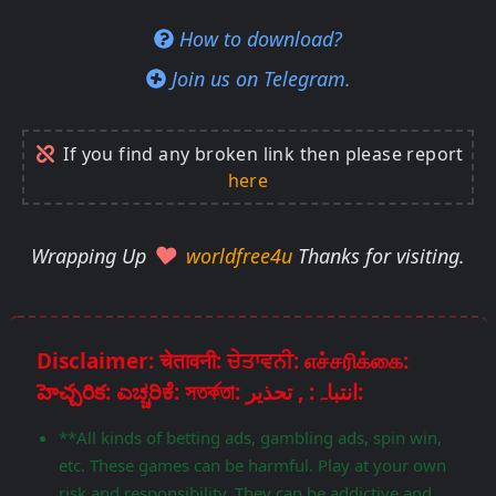
How to download?
Join us on Telegram.
If you find any broken link then please report
here
Wrapping Up
worldfree4u
Thanks for visiting.
Disclaimer: चेतावनी: ਚੇਤਾਵਨੀ: எச்சரிக்கை:
హెచ్చరిక: ಎಚ್ಚರಿಕೆ: সতর্কতা: انتباہ: , تحذير:
**All kinds of betting ads, gambling ads, spin win,
etc. These games can be harmful. Play at your own
risk and responsibility. They can be addictive and