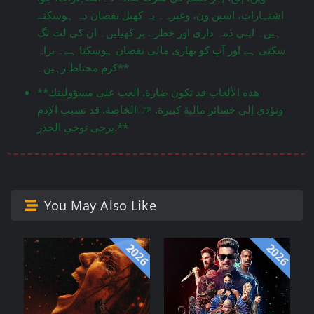
اشتہارات، اسپن ون، وغیرہ۔ یہ کھیل نقصان دہ ہوسکتے
ہیں۔ اپنی ذمہ داری اور خطرے پر کھیلیں۔ ان کی لت لگ
سکتی ہے اور آپ کو بھاری مالی نقصان ہوسکتا ہے۔ براہ
کرم محتاط رہیں۔**
**هذه الألعاب قد تكون ضارة. العب على مسؤوليتك
الخاصة. قد تسبب الإدمান وتؤدي إلى خسائر مالية كبيرة.
يرجى توخي الحذر.**
You May Also Like
2026
2026