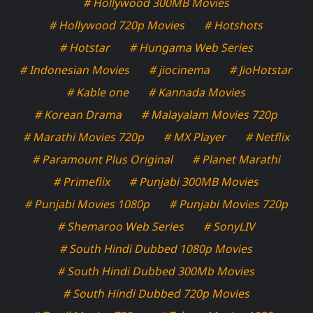
# Hollywood 300MB Movies
# Hollywood 720p Movies
# Hotshots
# Hotstar
# Hungama Web Series
# Indonesian Movies
# jiocinema
# JioHotstar
# Kable one
# Kannada Movies
# Korean Drama
# Malayalam Movies 720p
# Marathi Movies 720p
# MX Player
# Netflix
# Paramount Plus Original
# Planet Marathi
# Primeflix
# Punjabi 300MB Movies
# Punjabi Movies 1080p
# Punjabi Movies 720p
# Shemaroo Web Series
# SonyLIV
# South Hindi Dubbed 1080p Movies
# South Hindi Dubbed 300Mb Movies
# South Hindi Dubbed 720p Movies