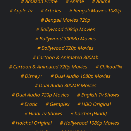
# Amazon Prime
# Anime
# Anime
# Apple Tv
# Articles
# Bengali Movies 1080p
# Bengali Movies 720p
# Bollywood 1080p Movies
# Bollywood 300Mb Movies
# Bollywood 720p Movies
# Cartoon & Animated 300Mb
# Cartoon & Animated 720p Movies
# ChikooFlix
# Disney+
# Dual Audio 1080p Movies
# Dual Audio 300MB Movies
# Dual Audio 720p Movies
# English Tv Shows
# Erotic
# Gemplex
# HBO Original
# Hindi Tv Shows
# hoichoi [Hindi]
# Hoichoi Original
# Hollywood 1080p Movies