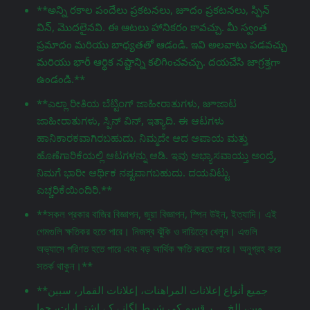
**అన్ని రకాల పందేలు ప్రకటనలు, జూదం ప్రకటనలు, స్పిన్
విన్, మొదలైనవి. ఈ ఆటలు హానికరం కావచ్చు. మీ స్వంత
ప్రమాదం మరియు బాధ్యతతో ఆడండి. ఇవి అలవాటు పడవచ్చు
మరియు భారీ ఆర్థిక నష్టాన్ని కలిగించవచ్చు. దయచేసి జాగ్రತ್ತగా
ఉండండి.**
**ಎಲ್ಲಾ ರೀತಿಯ ಬೆಟ್ಟಿಂಗ್ ಜಾಹೀರಾತುಗಳು, జూಜಾಟ
ಜಾಹೀರಾತುಗಳು, ಸ್ಪಿನ್ ವಿನ್, ಇತ್ಯಾದಿ. ಈ ಆಟಗಳು
ಹಾನಿಕಾರಕವಾಗಿರಬಹುದು. ನಿಮ್ಮದೇ ಆದ ಅಪಾಯ ಮತ್ತು
ಹೊಣೆಗಾರಿಕೆಯಲ್ಲಿ ಆಟಗಳನ್ನು ಆಡಿ. ಇವು ಅಭ್ಯಾಸವಾಯ್ತು ಅಂದ್ರೆ,
ನಿಮಗೆ ಭಾರೀ ಆರ್ಥಿಕ ನಷ್ಟವಾಗಬಹುದು. ದಯವಿಟ್ಟು
ಎಚ್ಚರಿಕೆಯಿಂದಿರಿ.**
**সকল প্রকার বাজির বিজ্ঞাপন, জুয়া বিজ্ঞাপন, স্পিন উইন, ইত্যাদি। এই
গেমগুলি ক্ষতিকর হতে পারে। নিজস্ব ঝুঁকি ও দায়িত্বে খেলুন। এগুলি
অভ্যাসে পরিণত হতে পারে এবং বড় আর্থিক ক্ষতি করতে পারে। অনুগ্রহ করে
সতর্ক থাকুন।**
**جميع أنواع إعلانات المراهنات، إعلانات القمار، سبين
وين، إلخ. ,ہر قسم کی شرط لگانے کے اشتہارات، جوا