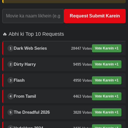
Request Submit Karein
🔥 Abhi ki Top 10 Requests
Dark Web Series
28447
Votes
Vote Karein +1
1
Dirty Harry
9495
Votes
Vote Karein +1
2
Flash
4950
Votes
Vote Karein +1
3
From Tamil
4463
Votes
Vote Karein +1
4
The Dreadful 2026
3828
Votes
Vote Karein +1
5