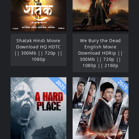
Shatak Hindi Movie
We Bury the Dead
Download HQ HDTC
English Movie
|| 300Mb || 720p ||
Download HDRip ||
1080p
300Mb || 720p ||
1080p || 2160p
2025
2025