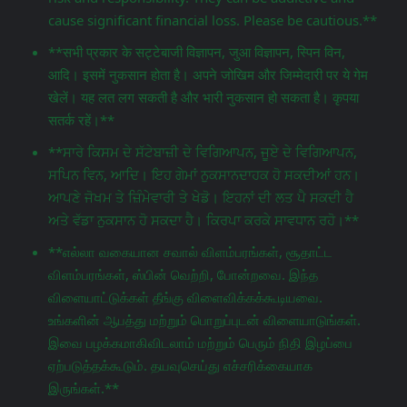
cause significant financial loss. Please be cautious.**
**सभी प्रकार के सट्टेबाजी विज्ञापन, जुआ विज्ञापन, स्पिन विन,
आदि। इसमें नुकसान होता है। अपने जोखिम और जिम्मेदारी पर ये गेम
खेलें। यह लत लग सकती है और भारी नुकसान हो सकता है। कृपया
सतर्क रहें।**
**ਸਾਰੇ ਕਿਸਮ ਦੇ ਸੱਟੇਬਾਜ਼ੀ ਦੇ ਵਿਗਿਆਪਨ, ਜੂਏ ਦੇ ਵਿਗਿਆਪਨ,
ਸਪਿਨ ਵਿਨ, ਆਦਿ। ਇਹ ਗੇਮਾਂ ਨੁਕਸਾਨਦਾਹਕ ਹੋ ਸਕਦੀਆਂ ਹਨ।
ਆਪਣੇ ਜੋਖਮ ਤੇ ਜ਼ਿੰਮੇਵਾਰੀ ਤੇ ਖੇਡੋ। ਇਹਨਾਂ ਦੀ ਲਤ ਪੈ ਸਕਦੀ ਹੈ
ਅਤੇ ਵੱਡਾ ਨੁਕਸਾਨ ਹੋ ਸਕਦਾ ਹੈ। ਕਿਰਪਾ ਕਰਕੇ ਸਾਵਧਾਨ ਰਹੋ।**
**எல்லா வகையான சவால் விளம்பரங்கள், சூதாட்ட
விளம்பரங்கள், ஸ்பின் வெற்றி, போன்றவை. இந்த
விளையாட்டுக்கள் தீங்கு விளைவிக்கக்கூடியவை.
உங்களின் ஆபத்து மற்றும் பொறுப்புடன் விளையாடுங்கள்.
இவை பழக்கமாகிவிடலாம் மற்றும் பெரும் நிதி இழப்பை
ஏற்படுத்தக்கூடும். தயவுசெய்து எச்சரிக்கையாக
இருங்கள்.**