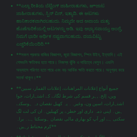
**ಎಲ್ಲಾ ರೀತಿಯ ಬೆಟ್ಟಿಂಗ್ ಜಾಹೀರಾತುಗಳು, జూಜಾಟ
ಜಾಹೀರಾತುಗಳು, ಸ್ಪಿನ್ ವಿನ್, ಇತ್ಯಾದಿ. ಈ ಆಟಗಳು
ಹಾನಿಕಾರಕವಾಗಿರಬಹುದು. ನಿಮ್ಮದೇ ಆದ ಅಪಾಯ ಮತ್ತು
ಹೊಣೆಗಾರಿಕೆಯಲ್ಲಿ ಆಟಗಳನ್ನು ಆಡಿ. ಇವು ಅಭ್ಯಾಸವಾಯ್ತು ಅಂದ್ರೆ,
ನಿಮಗೆ ಭಾರೀ ಆರ್ಥಿಕ ನಷ್ಟವಾಗಬಹುದು. ದಯವಿಟ್ಟು
ಎಚ್ಚರಿಕೆಯಿಂದಿರಿ.**
**সকল প্রকার বাজির বিজ্ঞাপন, জুয়া বিজ্ঞাপন, স্পিন উইন, ইত্যাদি। এই
গেমগুলি ক্ষতিকর হতে পারে। নিজস্ব ঝুঁকি ও দায়িত্বে খেলুন। এগুলি
অভ্যাসে পরিণত হতে পারে এবং বড় আর্থিক ক্ষতি করতে পারে। অনুগ্রহ করে
সতর্ক থাকুন।**
**جميع أنواع إعلانات المراهنات، إعلانات القمار، سبين
وين، إلخ. ,ہر قسم کی شرط لگانے کے اشتہارات، جوا
اشتہارات، اسپن ون، وغیرہ۔ یہ کھیل نقصان دہ ہوسکتے
ہیں۔ اپنی ذمہ داری اور خطرے پر کھیلیں۔ ان کی لت لگ
سکتی ہے اور آپ کو بھاری مالی نقصان ہوسکتا ہے۔ براہ
کرم محتاط رہیں۔**