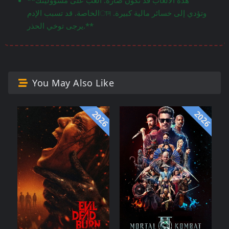
**هذه الألعاب قد تكون ضارة. العب على مسؤوليتك
الخاصة. قد تسبب الإدمান وتؤدي إلى خسائر مالية كبيرة.
يرجى توخي الحذر.**
You May Also Like
2026
2026