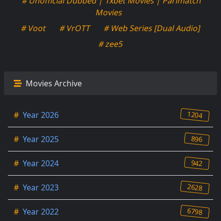
# Unofficial Dubbed | 1xbet Movies | Parimatch
Movies
# Voot
# VrOTT
# Web Series [Dual Audio]
# zee5
Movies Archive
1204
#
Year 2026
896
#
Year 2025
942
#
Year 2024
2628
#
Year 2023
6798
#
Year 2022