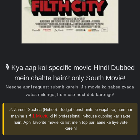
🎙️ Kya aap koi specific movie Hindi Dubbed
mein chahte hain? only South Movie!
Neeche apni request submit karein. Jis movie ko sabse zyada
votes milenge, hum use next dub karenge!
⚠️ Zaroori Suchna (Notice):
Budget constraints ki wajah se, hum har
1 Movie
mahine sirf
ki hi professional in-house dubbing kar sakte
hain. Apni favorite movie ko list mein top par laane ke liye vote
karein!