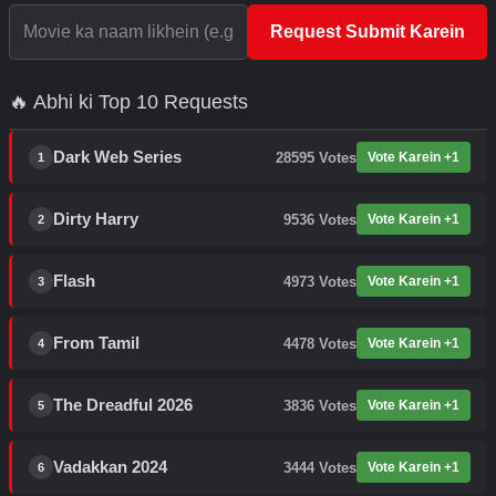
Request Submit Karein
🔥 Abhi ki Top 10 Requests
Dark Web Series
28595
Votes
Vote Karein +1
1
Dirty Harry
9536
Votes
Vote Karein +1
2
Flash
4973
Votes
Vote Karein +1
3
From Tamil
4478
Votes
Vote Karein +1
4
The Dreadful 2026
3836
Votes
Vote Karein +1
5
Vadakkan 2024
3444
Votes
Vote Karein +1
6