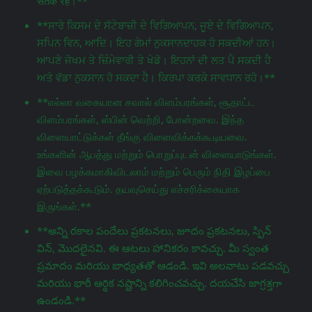
सतर्क रहें।**
**ਸਾਰੇ ਕਿਸਮ ਦੇ ਸੱਟੇਬਾਜ਼ੀ ਦੇ ਵਿਗਿਆਪਨ, ਜੂਏ ਦੇ ਵਿਗਿਆਪਨ,
ਸਪਿਨ ਵਿਨ, ਆਦਿ। ਇਹ ਗੇਮਾਂ ਨੁਕਸਾਨਦਾਹਕ ਹੋ ਸਕਦੀਆਂ ਹਨ।
ਆਪਣੇ ਜੋਖਮ ਤੇ ਜ਼ਿੰਮੇਵਾਰੀ ਤੇ ਖੇਡੋ। ਇਹਨਾਂ ਦੀ ਲਤ ਪੈ ਸਕਦੀ ਹੈ
ਅਤੇ ਵੱਡਾ ਨੁਕਸਾਨ ਹੋ ਸਕਦਾ ਹੈ। ਕਿਰਪਾ ਕਰਕੇ ਸਾਵਧਾਨ ਰਹੋ।**
**எல்லா வகையான சவால் விளம்பரங்கள், சூதாட்ட
விளம்பரங்கள், ஸ்பின் வெற்றி, போன்றவை. இந்த
விளையாட்டுக்கள் தீங்கு விளைவிக்கக்கூடியவை.
உங்களின் ஆபத்து மற்றும் பொறுப்புடன் விளையாடுங்கள்.
இவை பழக்கமாகிவிடலாம் மற்றும் பெரும் நிதி இழப்பை
ஏற்படுத்தக்கூடும். தயவுசெய்து எச்சரிக்கையாக
இருங்கள்.**
**అన్ని రకాల పందేలు ప్రకటనలు, జూదం ప్రకటనలు, స్పిన్
విన్, మొదలైనవి. ఈ ఆటలు హానికరం కావచ్చు. మీ స్వంత
ప్రమాదం మరియు బాధ్యతతో ఆడండి. ఇవి అలవాటు పడవచ్చు
మరియు భారీ ఆర్థిక నష్టాన్ని కలిగించవచ్చు. దయచేసి జాగ్రತ್ತగా
ఉండండి.**