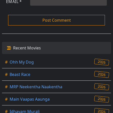
EMAIL
*
Recent Movies
2026
#
Ohh My Dog
2026
#
Beast Race
2026
#
MRP Neekentha Naakentha
2026
#
Main Vaapas Aaunga
2026
#
Idhayam Murali