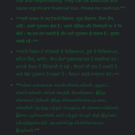
risk and responsibility. They can be addictive and
cause significant financial loss. Please be cautious.**
**सभी प्रकार के सट्टेबाजी विज्ञापन, जुआ विज्ञापन, स्पिन विन,
आदि। इसमें नुकसान होता है। अपने जोखिम और जिम्मेदारी पर ये गेम
खेलें। यह लत लग सकती है और भारी नुकसान हो सकता है। कृपया
सतर्क रहें।**
**ਸਾਰੇ ਕਿਸਮ ਦੇ ਸੱਟੇਬਾਜ਼ੀ ਦੇ ਵਿਗਿਆਪਨ, ਜੂਏ ਦੇ ਵਿਗਿਆਪਨ,
ਸਪਿਨ ਵਿਨ, ਆਦਿ। ਇਹ ਗੇਮਾਂ ਨੁਕਸਾਨਦਾਹਕ ਹੋ ਸਕਦੀਆਂ ਹਨ।
ਆਪਣੇ ਜੋਖਮ ਤੇ ਜ਼ਿੰਮੇਵਾਰੀ ਤੇ ਖੇਡੋ। ਇਹਨਾਂ ਦੀ ਲਤ ਪੈ ਸਕਦੀ ਹੈ
ਅਤੇ ਵੱਡਾ ਨੁਕਸਾਨ ਹੋ ਸਕਦਾ ਹੈ। ਕਿਰਪਾ ਕਰਕੇ ਸਾਵਧਾਨ ਰਹੋ।**
**எல்லா வகையான சவால் விளம்பரங்கள், சூதாட்ட
விளம்பரங்கள், ஸ்பின் வெற்றி, போன்றவை. இந்த
விளையாட்டுக்கள் தீங்கு விளைவிக்கக்கூடியவை.
உங்களின் ஆபத்து மற்றும் பொறுப்புடன் விளையாடுங்கள்.
இவை பழக்கமாகிவிடலாம் மற்றும் பெரும் நிதி இழப்பை
ஏற்படுத்தக்கூடும். தயவுசெய்து எச்சரிக்கையாக
இருங்கள்.**