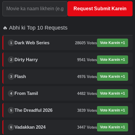
Request Submit Karein
🔥 Abhi ki Top 10 Requests
Dark Web Series
28605
Votes
Vote Karein +1
1
Dirty Harry
9541
Votes
Vote Karein +1
2
Flash
4976
Votes
Vote Karein +1
3
From Tamil
4482
Votes
Vote Karein +1
4
The Dreadful 2026
3839
Votes
Vote Karein +1
5
Vadakkan 2024
3447
Votes
Vote Karein +1
6