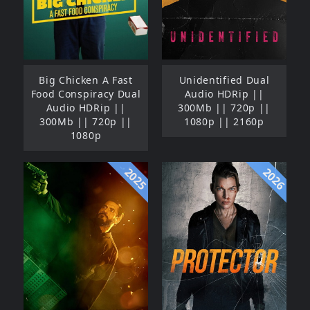
Big Chicken A Fast
Unidentified Dual
Food Conspiracy Dual
Audio HDRip ||
Audio HDRip ||
300Mb || 720p ||
300Mb || 720p ||
1080p || 2160p
1080p
2025
2026