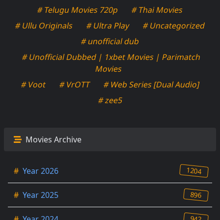
# Telugu Movies 720p
# Thai Movies
# Ullu Originals
# Ultra Play
# Uncategorized
# unofficial dub
# Unofficial Dubbed | 1xbet Movies | Parimatch
Movies
# Voot
# VrOTT
# Web Series [Dual Audio]
# zee5
Movies Archive
1204
#
Year 2026
896
#
Year 2025
942
#
Year 2024