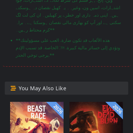
اشتہارات، اسپن ون، وغیرہ۔ یہ کھیل نقصان دہ ہوسکتے
ہیں۔ اپنی ذمہ داری اور خطرے پر کھیلیں۔ ان کی لت لگ
سکتی ہے اور آپ کو بھاری مالی نقصان ہوسکتا ہے۔ براہ
کرم محتاط رہیں۔**
**هذه الألعاب قد تكون ضارة. العب على مسؤوليتك
الخاصة. قد تسبب الإدمান وتؤدي إلى خسائر مالية كبيرة.
يرجى توخي الحذر.**
You May Also Like
2026
2026