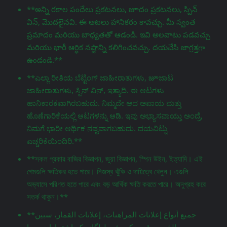
**అన్ని రకాల పందేలు ప్రకటనలు, జూదం ప్రకటనలు, స్పిన్
విన్, మొదలైనవి. ఈ ఆటలు హానికరం కావచ్చు. మీ స్వంత
ప్రమాదం మరియు బాధ్యతతో ఆడండి. ఇవి అలవాటు పడవచ్చు
మరియు భారీ ఆర్థిక నష్టాన్ని కలిగించవచ్చు. దయచేసి జాగ్రತ್ತగా
ఉండండి.**
**ಎಲ್ಲಾ ರೀತಿಯ ಬೆಟ್ಟಿಂಗ್ ಜಾಹೀರಾತುಗಳು, జూಜಾಟ
ಜಾಹೀರಾತುಗಳು, ಸ್ಪಿನ್ ವಿನ್, ಇತ್ಯಾದಿ. ಈ ಆಟಗಳು
ಹಾನಿಕಾರಕವಾಗಿರಬಹುದು. ನಿಮ್ಮದೇ ಆದ ಅಪಾಯ ಮತ್ತು
ಹೊಣೆಗಾರಿಕೆಯಲ್ಲಿ ಆಟಗಳನ್ನು ಆಡಿ. ಇವು ಅಭ್ಯಾಸವಾಯ್ತು ಅಂದ್ರೆ,
ನಿಮಗೆ ಭಾರೀ ಆರ್ಥಿಕ ನಷ್ಟವಾಗಬಹುದು. ದಯವಿಟ್ಟು
ಎಚ್ಚರಿಕೆಯಿಂದಿರಿ.**
**সকল প্রকার বাজির বিজ্ঞাপন, জুয়া বিজ্ঞাপন, স্পিন উইন, ইত্যাদি। এই
গেমগুলি ক্ষতিকর হতে পারে। নিজস্ব ঝুঁকি ও দায়িত্বে খেলুন। এগুলি
অভ্যাসে পরিণত হতে পারে এবং বড় আর্থিক ক্ষতি করতে পারে। অনুগ্রহ করে
সতর্ক থাকুন।**
**جميع أنواع إعلانات المراهنات، إعلانات القمار، سبين
وين، إلخ. ,ہر قسم کی شرط لگانے کے اشتہارات، جوا