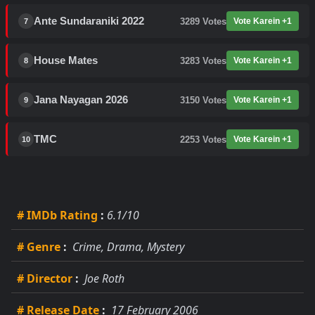
Ante Sundaraniki 2022
3289
Votes
Vote Karein +1
7
House Mates
3283
Votes
Vote Karein +1
8
Jana Nayagan 2026
3150
Votes
Vote Karein +1
9
TMC
2253
Votes
Vote Karein +1
10
# IMDb Rating
:
6.1/10
# Genre
:
Crime, Drama, Mystery
# Director
:
Joe Roth
# Release Date
:
17 February 2006