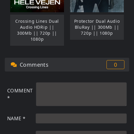
Crossing Lines Dual
Protector Dual Audio
Audio HDRip ||
BluRay || 300Mb ||
300Mb || 720p ||
720p || 1080p
1080p
Comments
0
COMMENT
*
NAME
*