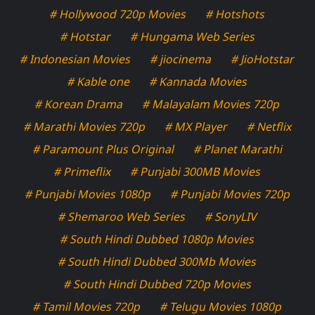
# Hollywood 720p Movies
# Hotshots
# Hotstar
# Hungama Web Series
# Indonesian Movies
# jiocinema
# JioHotstar
# Kable one
# Kannada Movies
# Korean Drama
# Malayalam Movies 720p
# Marathi Movies 720p
# MX Player
# Netflix
# Paramount Plus Original
# Planet Marathi
# Primeflix
# Punjabi 300MB Movies
# Punjabi Movies 1080p
# Punjabi Movies 720p
# Shemaroo Web Series
# SonyLIV
# South Hindi Dubbed 1080p Movies
# South Hindi Dubbed 300Mb Movies
# South Hindi Dubbed 720p Movies
# Tamil Movies 720p
# Telugu Movies 1080p