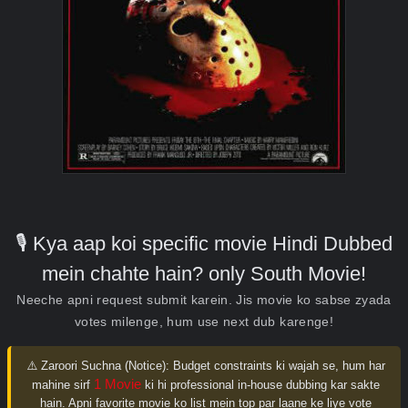
🎙️ Kya aap koi specific movie Hindi Dubbed
mein chahte hain? only South Movie!
Neeche apni request submit karein. Jis movie ko sabse zyada
votes milenge, hum use next dub karenge!
⚠️ Zaroori Suchna (Notice):
Budget constraints ki wajah se, hum har
1 Movie
mahine sirf
ki hi professional in-house dubbing kar sakte
hain. Apni favorite movie ko list mein top par laane ke liye vote