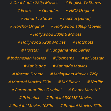
# Dual Audio 720p Movies
# English Tv Shows
# Erotic
# Gemplex
# HBO Original
# Hindi Tv Shows
# hoichoi [Hindi]
# Hoichoi Original
# Hollywood 1080p Movies
# Hollywood 300MB Movies
# Hollywood 720p Movies
# Hotshots
# Hotstar
# Hungama Web Series
# Indonesian Movies
# jiocinema
# JioHotstar
# Kable one
# Kannada Movies
# Korean Drama
# Malayalam Movies 720p
# Marathi Movies 720p
# MX Player
# Netflix
# Paramount Plus Original
# Planet Marathi
# Primeflix
# Punjabi 300MB Movies
# Punjabi Movies 1080p
# Punjabi Movies 720p