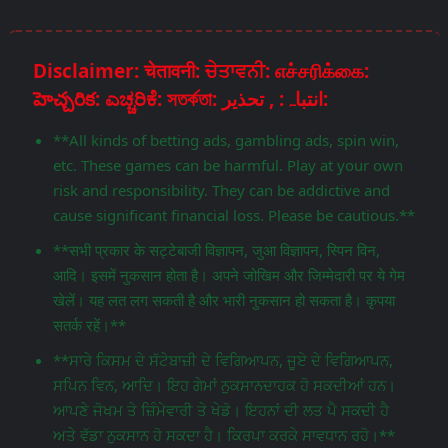
Disclaimer: चेतावनी: ਚੇਤਾਵਨੀ: எச்சரிக்கை:
హెచ్చరిక: ಎಚ್ಚರಿಕೆ: সতর্কতা: انتباہ: , تحذير:
**All kinds of betting ads, gambling ads, spin win,
etc. These games can be harmful. Play at your own
risk and responsibility. They can be addictive and
cause significant financial loss. Please be cautious.**
**सभी प्रकार के सट्टेबाजी विज्ञापन, जुआ विज्ञापन, स्पिन विन,
आदि। इसमें नुकसान होता है। अपने जोखिम और जिम्मेदारी पर ये गेम
खेलें। यह लत लग सकती है और भारी नुकसान हो सकता है। कृपया
सतर्क रहें।**
**ਸਾਰੇ ਕਿਸਮ ਦੇ ਸੱਟੇਬਾਜ਼ੀ ਦੇ ਵਿਗਿਆਪਨ, ਜੂਏ ਦੇ ਵਿਗਿਆਪਨ,
ਸਪਿਨ ਵਿਨ, ਆਦਿ। ਇਹ ਗੇਮਾਂ ਨੁਕਸਾਨਦਾਹਕ ਹੋ ਸਕਦੀਆਂ ਹਨ।
ਆਪਣੇ ਜੋਖਮ ਤੇ ਜ਼ਿੰਮੇਵਾਰੀ ਤੇ ਖੇਡੋ। ਇਹਨਾਂ ਦੀ ਲਤ ਪੈ ਸਕਦੀ ਹੈ
ਅਤੇ ਵੱਡਾ ਨੁਕਸਾਨ ਹੋ ਸਕਦਾ ਹੈ। ਕਿਰਪਾ ਕਰਕੇ ਸਾਵਧਾਨ ਰਹੋ।**