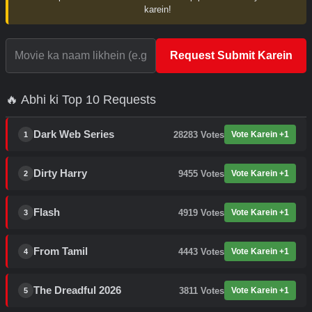
karein!
Request Submit Karein
🔥 Abhi ki Top 10 Requests
Dark Web Series
28283
Votes
Vote Karein +1
1
Dirty Harry
9455
Votes
Vote Karein +1
2
Flash
4919
Votes
Vote Karein +1
3
From Tamil
4443
Votes
Vote Karein +1
4
The Dreadful 2026
3811
Votes
Vote Karein +1
5