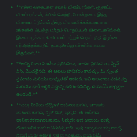
**எல்லா வகையான சவால் விளம்பரங்கள், சூதாட்ட
விளம்பரங்கள், ஸ்பின் வெற்றி, போன்றவை. இந்த
விளையாட்டுக்கள் தீங்கு விளைவிக்கக்கூடியவை.
உங்களின் ஆபத்து மற்றும் பொறுப்புடன் விளையாடுங்கள்.
இவை பழக்கமாகிவிடலாம் மற்றும் பெரும் நிதி இழப்பை
ஏற்படுத்தக்கூடும். தயவுசெய்து எச்சரிக்கையாக
இருங்கள்.**
**అన్ని రకాల పందేలు ప్రకటనలు, జూదం ప్రకటనలు, స్పిన్
విన్, మొదలైనవి. ఈ ఆటలు హానికరం కావచ్చు. మీ స్వంత
ప్రమాదం మరియు బాధ్యతతో ఆడండి. ఇవి అలవాటు పడవచ్చు
మరియు భారీ ఆర్థిక నష్టాన్ని కలిగించవచ్చు. దయచేసి జాగ్రತ್ತగా
ఉండండి.**
**ಎಲ್ಲಾ ರೀತಿಯ ಬೆಟ್ಟಿಂಗ್ ಜಾಹೀರಾತುಗಳು, జూಜಾಟ
ಜಾಹೀರಾತುಗಳು, ಸ್ಪಿನ್ ವಿನ್, ಇತ್ಯಾದಿ. ಈ ಆಟಗಳು
ಹಾನಿಕಾರಕವಾಗಿರಬಹುದು. ನಿಮ್ಮದೇ ಆದ ಅಪಾಯ ಮತ್ತು
ಹೊಣೆಗಾರಿಕೆಯಲ್ಲಿ ಆಟಗಳನ್ನು ಆಡಿ. ಇವು ಅಭ್ಯಾಸವಾಯ್ತು ಅಂದ್ರೆ,
ನಿಮಗೆ ಭಾರೀ ಆರ್ಥಿಕ ನಷ್ಟವಾಗಬಹುದು. ದಯವಿಟ್ಟು