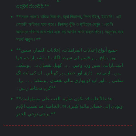
ಎಚ್ಚರಿಕೆಯಿಂದಿರಿ.**
**সকল প্রকার বাজির বিজ্ঞাপন, জুয়া বিজ্ঞাপন, স্পিন উইন, ইত্যাদি। এই
গেমগুলি ক্ষতিকর হতে পারে। নিজস্ব ঝুঁকি ও দায়িত্বে খেলুন। এগুলি
অভ্যাসে পরিণত হতে পারে এবং বড় আর্থিক ক্ষতি করতে পারে। অনুগ্রহ করে
সতর্ক থাকুন।**
**جميع أنواع إعلانات المراهنات، إعلانات القمار، سبين
وين، إلخ. ,ہر قسم کی شرط لگانے کے اشتہارات، جوا
اشتہارات، اسپن ون، وغیرہ۔ یہ کھیل نقصان دہ ہوسکتے
ہیں۔ اپنی ذمہ داری اور خطرے پر کھیلیں۔ ان کی لت لگ
سکتی ہے اور آپ کو بھاری مالی نقصان ہوسکتا ہے۔ براہ
کرم محتاط رہیں۔**
**هذه الألعاب قد تكون ضارة. العب على مسؤوليتك
الخاصة. قد تسبب الإدمান وتؤدي إلى خسائر مالية كبيرة.
يرجى توخي الحذر.**