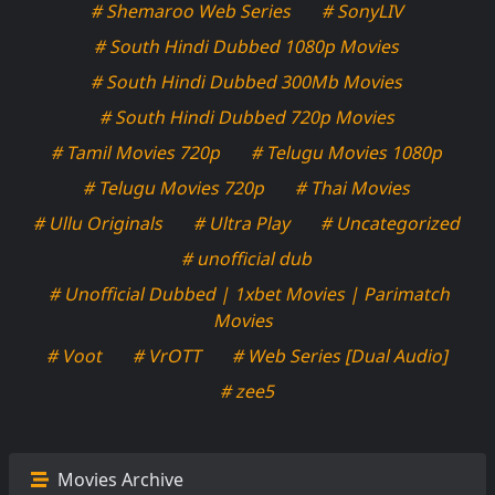
# Shemaroo Web Series
# SonyLIV
# South Hindi Dubbed 1080p Movies
# South Hindi Dubbed 300Mb Movies
# South Hindi Dubbed 720p Movies
# Tamil Movies 720p
# Telugu Movies 1080p
# Telugu Movies 720p
# Thai Movies
# Ullu Originals
# Ultra Play
# Uncategorized
# unofficial dub
# Unofficial Dubbed | 1xbet Movies | Parimatch
Movies
# Voot
# VrOTT
# Web Series [Dual Audio]
# zee5
Movies Archive