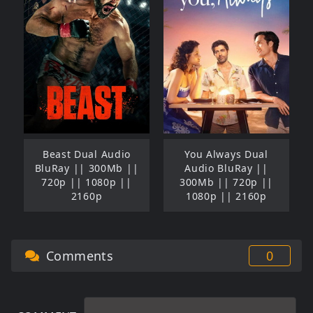
Beast Dual Audio
You Always Dual
BluRay || 300Mb ||
Audio BluRay ||
720p || 1080p ||
300Mb || 720p ||
2160p
1080p || 2160p
Comments
0