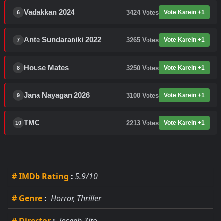
Vadakkan 2024
3424
Votes
Vote Karein +1
6
Ante Sundaraniki 2022
3265
Votes
Vote Karein +1
7
House Mates
3250
Votes
Vote Karein +1
8
Jana Nayagan 2026
3100
Votes
Vote Karein +1
9
TMC
2213
Votes
Vote Karein +1
10
# IMDb Rating
:
5.9/10
# Genre
:
Horror, Thriller
# Director
:
Joseph Zito