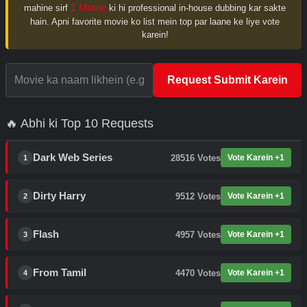
1 Movie
mahine sirf
ki hi professional in-house dubbing kar sakte
hain. Apni favorite movie ko list mein top par laane ke liye vote
karein!
Request Submit Karein
🔥 Abhi ki Top 10 Requests
Dark Web Series
28516
Votes
Vote Karein +1
1
Dirty Harry
9512
Votes
Vote Karein +1
2
Flash
4957
Votes
Vote Karein +1
3
From Tamil
4470
Votes
Vote Karein +1
4