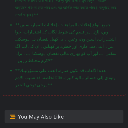
গেমগুলি ক্ষতিকর হতে পারে। নিজস্ব ঝুঁকি ও দায়িত্বে খেলুন। এগুলি
অভ্যাসে পরিণত হতে পারে এবং বড় আর্থিক ক্ষতি করতে পারে। অনুগ্রহ করে
সতর্ক থাকুন।**
**جميع أنواع إعلانات المراهنات، إعلانات القمار، سبين
وين، إلخ. ,ہر قسم کی شرط لگانے کے اشتہارات، جوا
اشتہارات، اسپن ون، وغیرہ۔ یہ کھیل نقصان دہ ہوسکتے
ہیں۔ اپنی ذمہ داری اور خطرے پر کھیلیں۔ ان کی لت لگ
سکتی ہے اور آپ کو بھاری مالی نقصان ہوسکتا ہے۔ براہ
کرم محتاط رہیں۔**
**هذه الألعاب قد تكون ضارة. العب على مسؤوليتك
الخاصة. قد تسبب الإدمান وتؤدي إلى خسائر مالية كبيرة.
يرجى توخي الحذر.**
You May Also Like