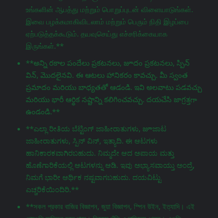
உங்களின் ஆபத்து மற்றும் பொறுப்புடன் விளையாடுங்கள்.
இவை பழக்கமாகிவிடலாம் மற்றும் பெரும் நிதி இழப்பை
ஏற்படுத்தக்கூடும். தயவுசெய்து எச்சரிக்கையாக
இருங்கள்.**
**అన్ని రకాల పందేలు ప్రకటనలు, జూదం ప్రకటనలు, స్పిన్
విన్, మొదలైనవి. ఈ ఆటలు హానికరం కావచ్చు. మీ స్వంత
ప్రమాదం మరియు బాధ్యతతో ఆడండి. ఇవి అలవాటు పడవచ్చు
మరియు భారీ ఆర్థిక నష్టాన్ని కలిగించవచ్చు. దయచేసి జాగ్రತ್ತగా
ఉండండి.**
**ಎಲ್ಲಾ ರೀತಿಯ ಬೆಟ್ಟಿಂಗ್ ಜಾಹೀರಾತುಗಳು, జూಜಾಟ
ಜಾಹೀರಾತುಗಳು, ಸ್ಪಿನ್ ವಿನ್, ಇತ್ಯಾದಿ. ಈ ಆಟಗಳು
ಹಾನಿಕಾರಕವಾಗಿರಬಹುದು. ನಿಮ್ಮದೇ ಆದ ಅಪಾಯ ಮತ್ತು
ಹೊಣೆಗಾರಿಕೆಯಲ್ಲಿ ಆಟಗಳನ್ನು ಆಡಿ. ಇವು ಅಭ್ಯಾಸವಾಯ್ತು ಅಂದ್ರೆ,
ನಿಮಗೆ ಭಾರೀ ಆರ್ಥಿಕ ನಷ್ಟವಾಗಬಹುದು. ದಯವಿಟ್ಟು
ಎಚ್ಚರಿಕೆಯಿಂದಿರಿ.**
**সকল প্রকার বাজির বিজ্ঞাপন, জুয়া বিজ্ঞাপন, স্পিন উইন, ইত্যাদি। এই