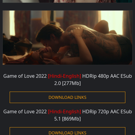
Game of Love 2022
[Hindi-English]
HDRip 480p AAC
ESub
2.0 [277M
b]
DOWNLOAD LINKS
Game of Love 2022
[Hindi-English]
HDRip 720p AAC
ESub
5.1 [869M
b]
DOWNLOAD LINKS