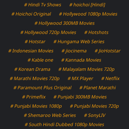
# Hindi Tv Shows
# hoichoi [Hindi]
# Hoichoi Original
# Hollywood 1080p Movies
# Hollywood 300MB Movies
# Hollywood 720p Movies
# Hotshots
# Hotstar
# Hungama Web Series
# Indonesian Movies
# jiocinema
# JioHotstar
# Kable one
# Kannada Movies
# Korean Drama
# Malayalam Movies 720p
# Marathi Movies 720p
# MX Player
# Netflix
# Paramount Plus Original
# Planet Marathi
# Primeflix
# Punjabi 300MB Movies
# Punjabi Movies 1080p
# Punjabi Movies 720p
# Shemaroo Web Series
# SonyLIV
# South Hindi Dubbed 1080p Movies