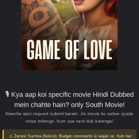
🎙️ Kya aap koi specific movie Hindi Dubbed
mein chahte hain? only South Movie!
Neeche apni request submit karein. Jis movie ko sabse zyada
votes milenge, hum use next dub karenge!
⚠️ Zaroori Suchna (Notice):
Budget constraints ki wajah se, hum har