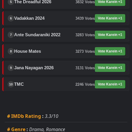
The Dreadful 2026
3832
Votes
Vote Karein +1
5
Vadakkan 2024
3439
Votes
Vote Karein +1
6
Ante Sundaraniki 2022
3283
Votes
Vote Karein +1
7
House Mates
3273
Votes
Vote Karein +1
8
Jana Nayagan 2026
3131
Votes
Vote Karein +1
9
TMC
2246
Votes
Vote Karein +1
10
# IMDb Rating
:
3.3/10
# Genre
:
Drama, Romance