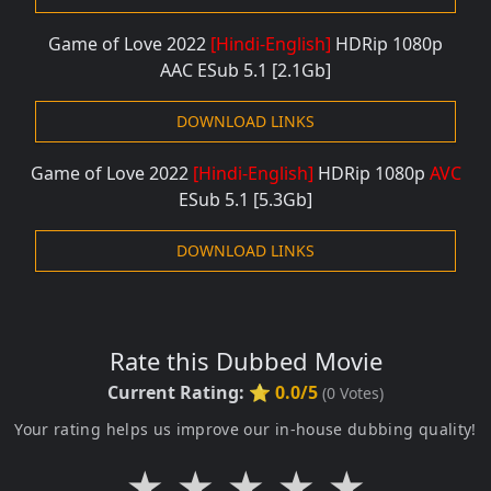
Game of Love 2022
[Hindi-English]
HDRip 1080
p
AAC ESub 5.1 [2.1G
b]
DOWNLOAD LINKS
Game of Love 2022
[Hindi-English]
HDRip 1080p
AVC
ESub 5.1 [5.3G
b]
DOWNLOAD LINKS
Rate this Dubbed Movie
Current Rating:
⭐ 0.0/5
(
0
Votes)
Your rating helps us improve our in-house dubbing quality!
★
★
★
★
★