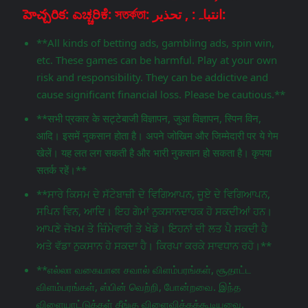
హెచ్చరిక: ಎಚ್ಚರಿಕೆ: সতর্কতা: انتباہ: , تحذير:
**All kinds of betting ads, gambling ads, spin win,
etc. These games can be harmful. Play at your own
risk and responsibility. They can be addictive and
cause significant financial loss. Please be cautious.**
**सभी प्रकार के सट्टेबाजी विज्ञापन, जुआ विज्ञापन, स्पिन विन,
आदि। इसमें नुकसान होता है। अपने जोखिम और जिम्मेदारी पर ये गेम
खेलें। यह लत लग सकती है और भारी नुकसान हो सकता है। कृपया
सतर्क रहें।**
**ਸਾਰੇ ਕਿਸਮ ਦੇ ਸੱਟੇਬਾਜ਼ੀ ਦੇ ਵਿਗਿਆਪਨ, ਜੂਏ ਦੇ ਵਿਗਿਆਪਨ,
ਸਪਿਨ ਵਿਨ, ਆਦਿ। ਇਹ ਗੇਮਾਂ ਨੁਕਸਾਨਦਾਹਕ ਹੋ ਸਕਦੀਆਂ ਹਨ।
ਆਪਣੇ ਜੋਖਮ ਤੇ ਜ਼ਿੰਮੇਵਾਰੀ ਤੇ ਖੇਡੋ। ਇਹਨਾਂ ਦੀ ਲਤ ਪੈ ਸਕਦੀ ਹੈ
ਅਤੇ ਵੱਡਾ ਨੁਕਸਾਨ ਹੋ ਸਕਦਾ ਹੈ। ਕਿਰਪਾ ਕਰਕੇ ਸਾਵਧਾਨ ਰਹੋ।**
**எல்லா வகையான சவால் விளம்பரங்கள், சூதாட்ட
விளம்பரங்கள், ஸ்பின் வெற்றி, போன்றவை. இந்த
விளையாட்டுக்கள் தீங்கு விளைவிக்கக்கூடியவை.