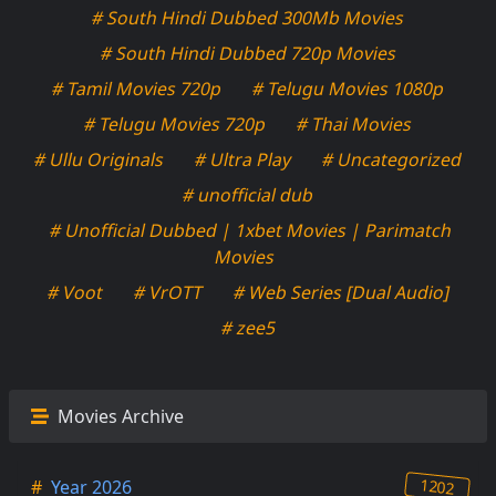
# South Hindi Dubbed 300Mb Movies
# South Hindi Dubbed 720p Movies
# Tamil Movies 720p
# Telugu Movies 1080p
# Telugu Movies 720p
# Thai Movies
# Ullu Originals
# Ultra Play
# Uncategorized
# unofficial dub
# Unofficial Dubbed | 1xbet Movies | Parimatch
Movies
# Voot
# VrOTT
# Web Series [Dual Audio]
# zee5
Movies Archive
1202
#
Year 2026