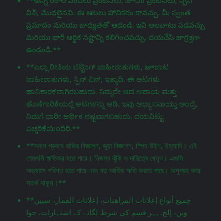
విన్, మొదలైనవి. ఈ ఆటలు హానికరం కావచ్చు. మీ స్వంత
ప్రమాదం మరియు బాధ్యతతో ఆడండి. ఇవి అలవాటు పడవచ్చు
మరియు భారీ ఆర్థిక నష్టాన్ని కలిగించవచ్చు. దయచేసి జాగ్రತ್ತగా
ఉండండి.**
**ಎಲ್ಲಾ ರೀತಿಯ ಬೆಟ್ಟಿಂಗ್ ಜಾಹೀರಾತುಗಳು, జూಜಾಟ
ಜಾಹೀರಾತುಗಳು, ಸ್ಪಿನ್ ವಿನ್, ಇತ್ಯಾದಿ. ಈ ಆಟಗಳು
ಹಾನಿಕಾರಕವಾಗಿರಬಹುದು. ನಿಮ್ಮದೇ ಆದ ಅಪಾಯ ಮತ್ತು
ಹೊಣೆಗಾರಿಕೆಯಲ್ಲಿ ಆಟಗಳನ್ನು ಆಡಿ. ಇವು ಅಭ್ಯಾಸವಾಯ್ತು ಅಂದ್ರೆ,
ನಿಮಗೆ ಭಾರೀ ಆರ್ಥಿಕ ನಷ್ಟವಾಗಬಹುದು. ದಯವಿಟ್ಟು
ಎಚ್ಚರಿಕೆಯಿಂದಿರಿ.**
**সকল প্রকার বাজির বিজ্ঞাপন, জুয়া বিজ্ঞাপন, স্পিন উইন, ইত্যাদি। এই
গেমগুলি ক্ষতিকর হতে পারে। নিজস্ব ঝুঁকি ও দায়িত্বে খেলুন। এগুলি
অভ্যাসে পরিণত হতে পারে এবং বড় আর্থিক ক্ষতি করতে পারে। অনুগ্রহ করে
সতর্ক থাকুন।**
**جميع أنواع إعلانات المراهنات، إعلانات القمار، سبين
وين، إلخ. ,ہر قسم کی شرط لگانے کے اشتہارات، جوا