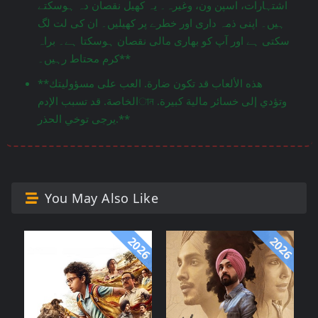
اشتہارات، اسپن ون، وغیرہ۔ یہ کھیل نقصان دہ ہوسکتے
ہیں۔ اپنی ذمہ داری اور خطرے پر کھیلیں۔ ان کی لت لگ
سکتی ہے اور آپ کو بھاری مالی نقصان ہوسکتا ہے۔ براہ
کرم محتاط رہیں۔**
**هذه الألعاب قد تكون ضارة. العب على مسؤوليتك
الخاصة. قد تسبب الإدمান وتؤدي إلى خسائر مالية كبيرة.
يرجى توخي الحذر.**
You May Also Like
2026
2026