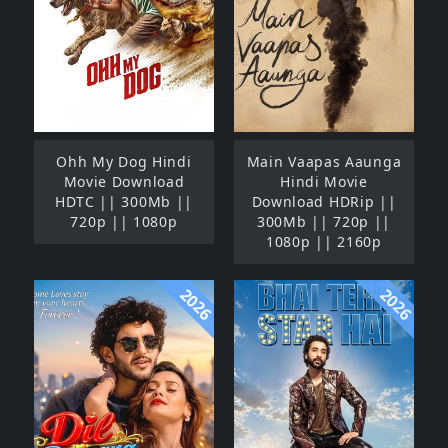
Ohh My Dog Hindi
Main Vaapas Aaunga
Movie Download
Hindi Movie
HDTC || 300Mb ||
Download HDRip ||
720p || 1080p
300Mb || 720p ||
1080p || 2160p
2026
2026