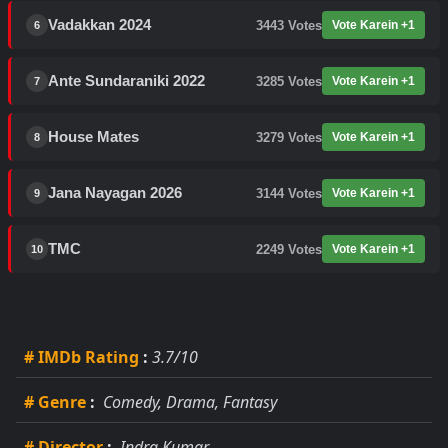
Vadakkan 2024
3443
Votes
Vote Karein +1
6
Ante Sundaraniki 2022
3285
Votes
Vote Karein +1
7
House Mates
3279
Votes
Vote Karein +1
8
Jana Nayagan 2026
3144
Votes
Vote Karein +1
9
TMC
2249
Votes
Vote Karein +1
10
# IMDb Rating
:
3.7/10
# Genre
:
Comedy, Drama, Fantasy
# Director
:
Indra Kumar