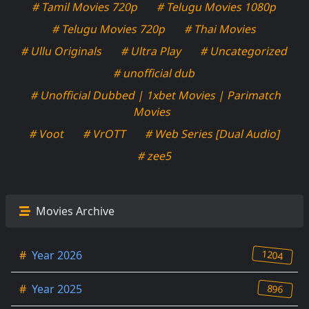
# Tamil Movies 720p
# Telugu Movies 1080p
# Telugu Movies 720p
# Thai Movies
# Ullu Originals
# Ultra Play
# Uncategorized
# unofficial dub
# Unofficial Dubbed | 1xbet Movies | Parimatch
Movies
# Voot
# VrOTT
# Web Series [Dual Audio]
# zee5
Movies Archive
1204
#
Year 2026
896
#
Year 2025