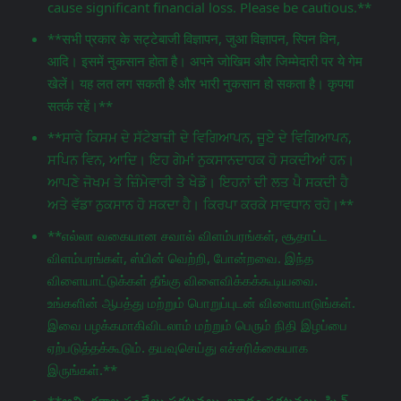
cause significant financial loss. Please be cautious.**
**सभी प्रकार के सट्टेबाजी विज्ञापन, जुआ विज्ञापन, स्पिन विन,
आदि। इसमें नुकसान होता है। अपने जोखिम और जिम्मेदारी पर ये गेम
खेलें। यह लत लग सकती है और भारी नुकसान हो सकता है। कृपया
सतर्क रहें।**
**ਸਾਰੇ ਕਿਸਮ ਦੇ ਸੱਟੇਬਾਜ਼ੀ ਦੇ ਵਿਗਿਆਪਨ, ਜੂਏ ਦੇ ਵਿਗਿਆਪਨ,
ਸਪਿਨ ਵਿਨ, ਆਦਿ। ਇਹ ਗੇਮਾਂ ਨੁਕਸਾਨਦਾਹਕ ਹੋ ਸਕਦੀਆਂ ਹਨ।
ਆਪਣੇ ਜੋਖਮ ਤੇ ਜ਼ਿੰਮੇਵਾਰੀ ਤੇ ਖੇਡੋ। ਇਹਨਾਂ ਦੀ ਲਤ ਪੈ ਸਕਦੀ ਹੈ
ਅਤੇ ਵੱਡਾ ਨੁਕਸਾਨ ਹੋ ਸਕਦਾ ਹੈ। ਕਿਰਪਾ ਕਰਕੇ ਸਾਵਧਾਨ ਰਹੋ।**
**எல்லா வகையான சவால் விளம்பரங்கள், சூதாட்ட
விளம்பரங்கள், ஸ்பின் வெற்றி, போன்றவை. இந்த
விளையாட்டுக்கள் தீங்கு விளைவிக்கக்கூடியவை.
உங்களின் ஆபத்து மற்றும் பொறுப்புடன் விளையாடுங்கள்.
இவை பழக்கமாகிவிடலாம் மற்றும் பெரும் நிதி இழப்பை
ஏற்படுத்தக்கூடும். தயவுசெய்து எச்சரிக்கையாக
இருங்கள்.**
**అన్ని రకాల పందేలు ప్రకటనలు, జూదం ప్రకటనలు, స్పిన్