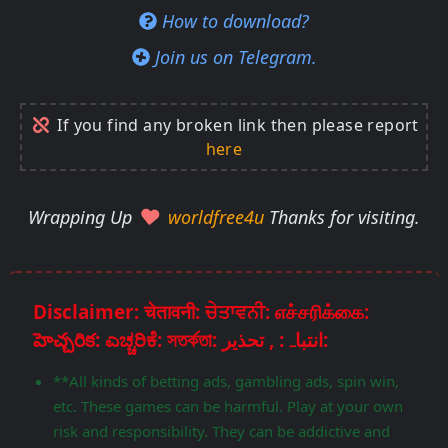
How to download?
Join us on Telegram.
If you find any broken link then please report
here
Wrapping Up
worldfree4u
Thanks for visiting.
Disclaimer: चेतावनी: ਚੇਤਾਵਨੀ: எச்சரிக்கை:
హెచ్చరిక: ಎಚ್ಚರಿಕೆ: সতর্কতা: انتباہ: , تحذير:
**All kinds of betting ads, gambling ads, spin win,
etc. These games can be harmful. Play at your own
risk and responsibility. They can be addictive and