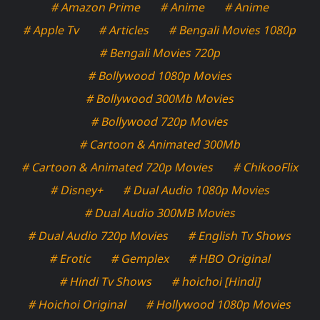
# Amazon Prime
# Anime
# Anime
# Apple Tv
# Articles
# Bengali Movies 1080p
# Bengali Movies 720p
# Bollywood 1080p Movies
# Bollywood 300Mb Movies
# Bollywood 720p Movies
# Cartoon & Animated 300Mb
# Cartoon & Animated 720p Movies
# ChikooFlix
# Disney+
# Dual Audio 1080p Movies
# Dual Audio 300MB Movies
# Dual Audio 720p Movies
# English Tv Shows
# Erotic
# Gemplex
# HBO Original
# Hindi Tv Shows
# hoichoi [Hindi]
# Hoichoi Original
# Hollywood 1080p Movies