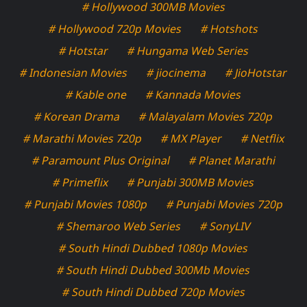
# Hollywood 300MB Movies
# Hollywood 720p Movies
# Hotshots
# Hotstar
# Hungama Web Series
# Indonesian Movies
# jiocinema
# JioHotstar
# Kable one
# Kannada Movies
# Korean Drama
# Malayalam Movies 720p
# Marathi Movies 720p
# MX Player
# Netflix
# Paramount Plus Original
# Planet Marathi
# Primeflix
# Punjabi 300MB Movies
# Punjabi Movies 1080p
# Punjabi Movies 720p
# Shemaroo Web Series
# SonyLIV
# South Hindi Dubbed 1080p Movies
# South Hindi Dubbed 300Mb Movies
# South Hindi Dubbed 720p Movies