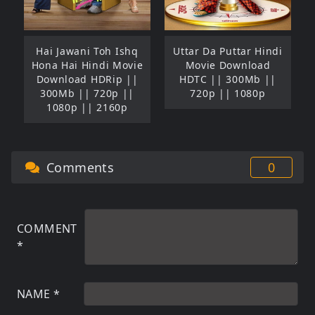
Hai Jawani Toh Ishq
Uttar Da Puttar Hindi
Hona Hai Hindi Movie
Movie Download
Download HDRip ||
HDTC || 300Mb ||
300Mb || 720p ||
720p || 1080p
1080p || 2160p
Comments
0
COMMENT
*
NAME
*