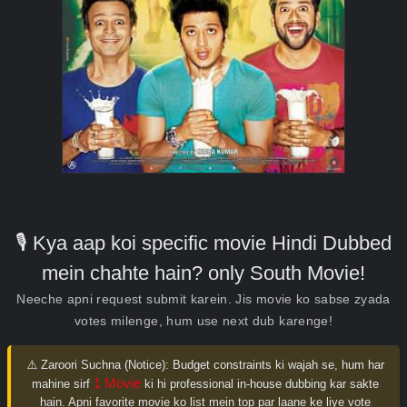
🎙️ Kya aap koi specific movie Hindi Dubbed
mein chahte hain? only South Movie!
Neeche apni request submit karein. Jis movie ko sabse zyada
votes milenge, hum use next dub karenge!
⚠️ Zaroori Suchna (Notice):
Budget constraints ki wajah se, hum har
1 Movie
mahine sirf
ki hi professional in-house dubbing kar sakte
hain. Apni favorite movie ko list mein top par laane ke liye vote