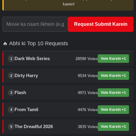
karein!
Request Submit Karein
🔥 Abhi ki Top 10 Requests
Dark Web Series
28590
Votes
Vote Karein +1
1
Dirty Harry
9534
Votes
Vote Karein +1
2
Flash
4971
Votes
Vote Karein +1
3
From Tamil
4476
Votes
Vote Karein +1
4
The Dreadful 2026
3835
Votes
Vote Karein +1
5