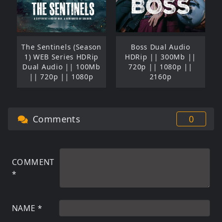
The Sentinels (Season
Boss Dual Audio
1) WEB Series HDRip
HDRip || 300Mb ||
Dual Audio || 100Mb
720p || 1080p ||
|| 720p || 1080p
2160p
Comments
0
COMMENT
*
NAME
*