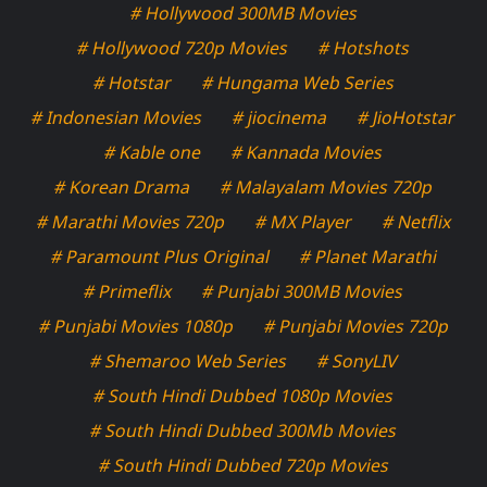
# Hollywood 300MB Movies
# Hollywood 720p Movies
# Hotshots
# Hotstar
# Hungama Web Series
# Indonesian Movies
# jiocinema
# JioHotstar
# Kable one
# Kannada Movies
# Korean Drama
# Malayalam Movies 720p
# Marathi Movies 720p
# MX Player
# Netflix
# Paramount Plus Original
# Planet Marathi
# Primeflix
# Punjabi 300MB Movies
# Punjabi Movies 1080p
# Punjabi Movies 720p
# Shemaroo Web Series
# SonyLIV
# South Hindi Dubbed 1080p Movies
# South Hindi Dubbed 300Mb Movies
# South Hindi Dubbed 720p Movies