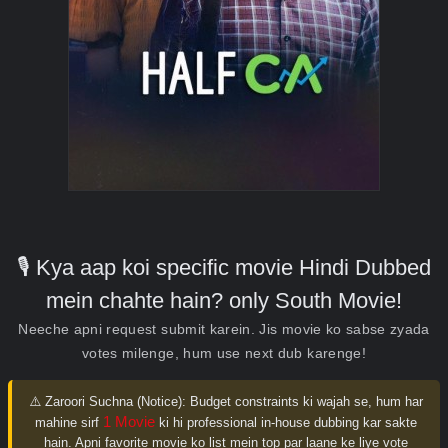
🎙️ Kya aap koi specific movie Hindi Dubbed
mein chahte hain? only South Movie!
Neeche apni request submit karein. Jis movie ko sabse zyada
votes milenge, hum use next dub karenge!
⚠️ Zaroori Suchna (Notice):
Budget constraints ki wajah se, hum har
1 Movie
mahine sirf
ki hi professional in-house dubbing kar sakte
hain. Apni favorite movie ko list mein top par laane ke liye vote