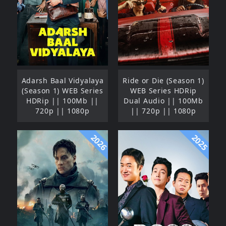
Adarsh Baal Vidyalaya
Ride or Die (Season 1)
(Season 1) WEB Series
WEB Series HDRip
HDRip || 100Mb ||
Dual Audio || 100Mb
720p || 1080p
|| 720p || 1080p
2026
2025