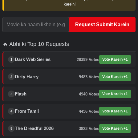
karein!
Request Submit Karein
🔥 Abhi ki Top 10 Requests
Dark Web Series
28399
Votes
Vote Karein +1
1
Dirty Harry
9483
Votes
Vote Karein +1
2
Flash
4940
Votes
Vote Karein +1
3
From Tamil
4456
Votes
Vote Karein +1
4
The Dreadful 2026
3823
Votes
Vote Karein +1
5