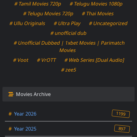
# Tamil Movies 720p
# Telugu Movies 1080p
# Telugu Movies 720p
# Thai Movies
# Ullu Originals
# Ultra Play
# Uncategorized
# unofficial dub
# Unofficial Dubbed | 1xbet Movies | Parimatch
Movies
# Voot
# VrOTT
# Web Series [Dual Audio]
# zee5
Movies Archive
1199
#
Year 2026
897
#
Year 2025