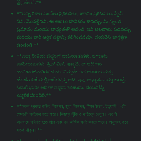
இருங்கள்.**
**అన్ని రకాల పందేలు ప్రకటనలు, జూదం ప్రకటనలు, స్పిన్
విన్, మొదలైనవి. ఈ ఆటలు హానికరం కావచ్చు. మీ స్వంత
ప్రమాదం మరియు బాధ్యతతో ఆడండి. ఇవి అలవాటు పడవచ్చు
మరియు భారీ ఆర్థిక నష్టాన్ని కలిగించవచ్చు. దయచేసి జాగ్రತ್ತగా
ఉండండి.**
**ಎಲ್ಲಾ ರೀತಿಯ ಬೆಟ್ಟಿಂಗ್ ಜಾಹೀರಾತುಗಳು, జూಜಾಟ
ಜಾಹೀರಾತುಗಳು, ಸ್ಪಿನ್ ವಿನ್, ಇತ್ಯಾದಿ. ಈ ಆಟಗಳು
ಹಾನಿಕಾರಕವಾಗಿರಬಹುದು. ನಿಮ್ಮದೇ ಆದ ಅಪಾಯ ಮತ್ತು
ಹೊಣೆಗಾರಿಕೆಯಲ್ಲಿ ಆಟಗಳನ್ನು ಆಡಿ. ಇವು ಅಭ್ಯಾಸವಾಯ್ತು ಅಂದ್ರೆ,
ನಿಮಗೆ ಭಾರೀ ಆರ್ಥಿಕ ನಷ್ಟವಾಗಬಹುದು. ದಯವಿಟ್ಟು
ಎಚ್ಚರಿಕೆಯಿಂದಿರಿ.**
**সকল প্রকার বাজির বিজ্ঞাপন, জুয়া বিজ্ঞাপন, স্পিন উইন, ইত্যাদি। এই
গেমগুলি ক্ষতিকর হতে পারে। নিজস্ব ঝুঁকি ও দায়িত্বে খেলুন। এগুলি
অভ্যাসে পরিণত হতে পারে এবং বড় আর্থিক ক্ষতি করতে পারে। অনুগ্রহ করে
সতর্ক থাকুন।**
**جميع أنواع إعلانات المراهنات، إعلانات القمار، سبين