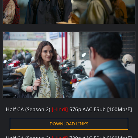
Half CA (Season 2)
[Hindi]
576p AAC ESub [100Mb/E]
DOWNLOAD LINKS