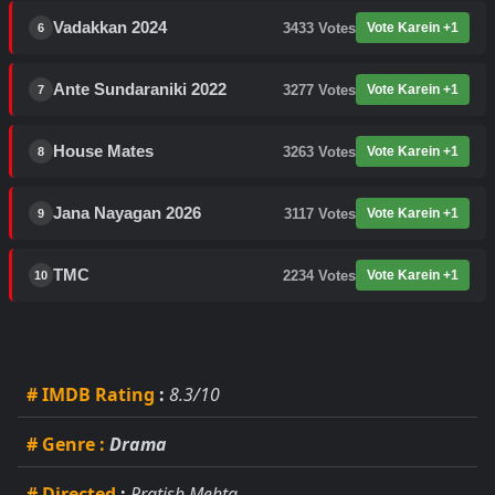
Vadakkan 2024
3433
Votes
Vote Karein +1
6
Ante Sundaraniki 2022
3277
Votes
Vote Karein +1
7
House Mates
3263
Votes
Vote Karein +1
8
Jana Nayagan 2026
3117
Votes
Vote Karein +1
9
TMC
2234
Votes
Vote Karein +1
10
# IMDB Rating
:
8.3/10
# Genre
:
Drama
# Directed
:
Pratish Mehta