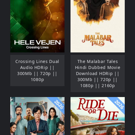
Crossing Lines Dual
The Malabar Tales
Audio HDRip ||
Hindi Dubbed Movie
300Mb || 720p ||
Download HDRip ||
1080p
300Mb || 720p ||
1080p || 2160p
2026
2026