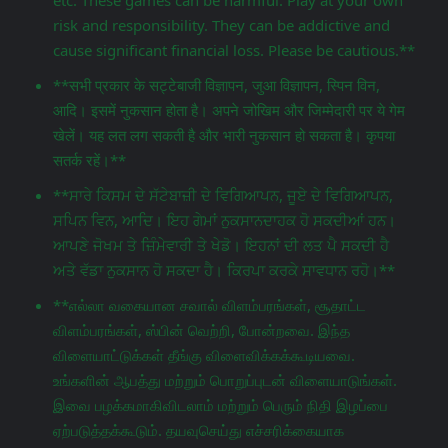
etc. These games can be harmful. Play at your own
risk and responsibility. They can be addictive and
cause significant financial loss. Please be cautious.**
**सभी प्रकार के सट्टेबाजी विज्ञापन, जुआ विज्ञापन, स्पिन विन,
आदि। इसमें नुकसान होता है। अपने जोखिम और जिम्मेदारी पर ये गेम
खेलें। यह लत लग सकती है और भारी नुकसान हो सकता है। कृपया
सतर्क रहें।**
**ਸਾਰੇ ਕਿਸਮ ਦੇ ਸੱਟੇਬਾਜ਼ੀ ਦੇ ਵਿਗਿਆਪਨ, ਜੂਏ ਦੇ ਵਿਗਿਆਪਨ,
ਸਪਿਨ ਵਿਨ, ਆਦਿ। ਇਹ ਗੇਮਾਂ ਨੁਕਸਾਨਦਾਹਕ ਹੋ ਸਕਦੀਆਂ ਹਨ।
ਆਪਣੇ ਜੋਖਮ ਤੇ ਜ਼ਿੰਮੇਵਾਰੀ ਤੇ ਖੇਡੋ। ਇਹਨਾਂ ਦੀ ਲਤ ਪੈ ਸਕਦੀ ਹੈ
ਅਤੇ ਵੱਡਾ ਨੁਕਸਾਨ ਹੋ ਸਕਦਾ ਹੈ। ਕਿਰਪਾ ਕਰਕੇ ਸਾਵਧਾਨ ਰਹੋ।**
**எல்லா வகையான சவால் விளம்பரங்கள், சூதாட்ட
விளம்பரங்கள், ஸ்பின் வெற்றி, போன்றவை. இந்த
விளையாட்டுக்கள் தீங்கு விளைவிக்கக்கூடியவை.
உங்களின் ஆபத்து மற்றும் பொறுப்புடன் விளையாடுங்கள்.
இவை பழக்கமாகிவிடலாம் மற்றும் பெரும் நிதி இழப்பை
ஏற்படுத்தக்கூடும். தயவுசெய்து எச்சரிக்கையாக