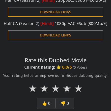
Half CA (Season 2)
[Hindi]
720p AAC ESub [400Mb/E]
DOWNLOAD LINKS
Half CA (Season 2)
[Hindi]
1080p AAC ESub [800Mb/E]
DOWNLOAD LINKS
Rate this Dubbed Movie
Current Rating:
⭐ 0.0/5
(
0
Votes)
Your rating helps us improve our in-house dubbing quality!
★
★
★
★
★
👍
0
👎
0