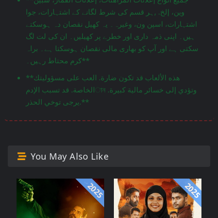
وين، إلخ. ,ہر قسم کی شرط لگانے کے اشتہارات، جوا
اشتہارات، اسپن ون، وغیرہ۔ یہ کھیل نقصان دہ ہوسکتے
ہیں۔ اپنی ذمہ داری اور خطرے پر کھیلیں۔ ان کی لت لگ
سکتی ہے اور آپ کو بھاری مالی نقصان ہوسکتا ہے۔ براہ
کرم محتاط رہیں۔**
**هذه الألعاب قد تكون ضارة. العب على مسؤوليتك
الخاصة. قد تسبب الإدمান وتؤدي إلى خسائر مالية كبيرة.
يرجى توخي الحذر.**
You May Also Like
2025
2025