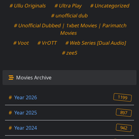
# Ullu Originals
# Ultra Play
# Uncategorized
# unofficial dub
# Unofficial Dubbed | 1xbet Movies | Parimatch
Movies
# Voot
# VrOTT
# Web Series [Dual Audio]
# zee5
Movies Archive
1199
#
Year 2026
897
#
Year 2025
942
#
Year 2024