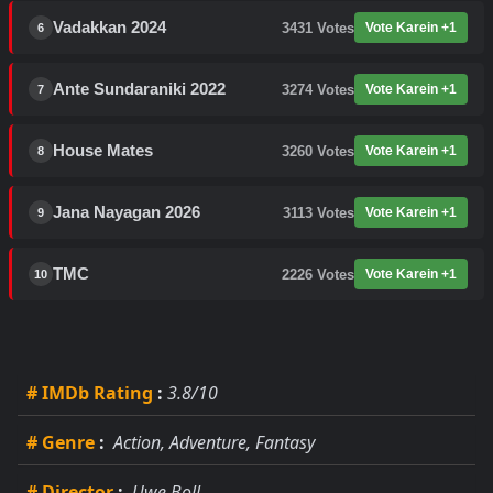
Vadakkan 2024
3431
Votes
Vote Karein +1
6
Ante Sundaraniki 2022
3274
Votes
Vote Karein +1
7
House Mates
3260
Votes
Vote Karein +1
8
Jana Nayagan 2026
3113
Votes
Vote Karein +1
9
TMC
2226
Votes
Vote Karein +1
10
# IMDb Rating
:
3.8/10
# Genre
:
Action, Adventure, Fantasy
# Director
:
Uwe Boll