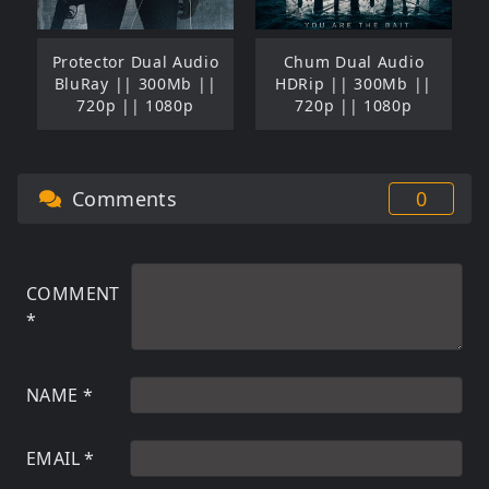
Protector Dual Audio
Chum Dual Audio
BluRay || 300Mb ||
HDRip || 300Mb ||
720p || 1080p
720p || 1080p
Comments
0
COMMENT
*
NAME
*
EMAIL
*