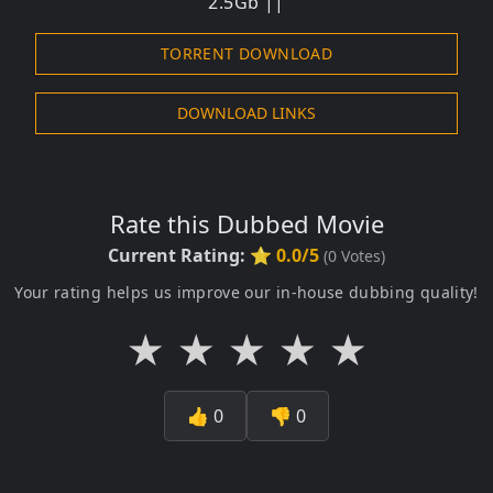
2.5Gb ||
TORRENT DOWNLOAD
DOWNLOAD LINKS
Rate this Dubbed Movie
Current Rating:
⭐ 0.0/5
(
0
Votes)
Your rating helps us improve our in-house dubbing quality!
★
★
★
★
★
👍
0
👎
0