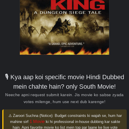
🎙️ Kya aap koi specific movie Hindi Dubbed
mein chahte hain? only South Movie!
Neeche apni request submit karein. Jis movie ko sabse zyada
votes milenge, hum use next dub karenge!
⚠️ Zaroori Suchna (Notice):
Budget constraints ki wajah se, hum har
1 Movie
mahine sirf
ki hi professional in-house dubbing kar sakte
hain. Apni favorite movie ko list mein top par laane ke liye vote