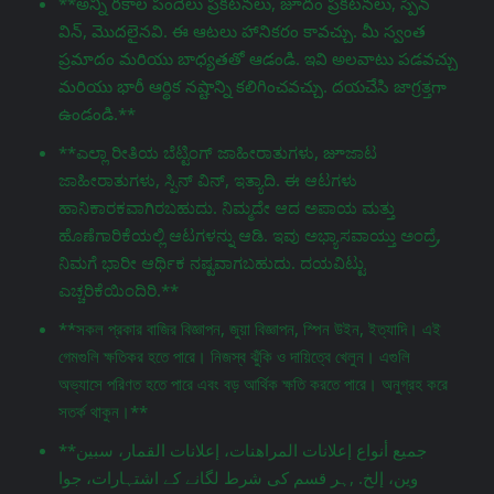
**అన్ని రకాల పందేలు ప్రకటనలు, జూదం ప్రకటనలు, స్పిన్
విన్, మొదలైనవి. ఈ ఆటలు హానికరం కావచ్చు. మీ స్వంత
ప్రమాదం మరియు బాధ్యతతో ఆడండి. ఇవి అలవాటు పడవచ్చు
మరియు భారీ ఆర్థిక నష్టాన్ని కలిగించవచ్చు. దయచేసి జాగ్రತ್ತగా
ఉండండి.**
**ಎಲ್ಲಾ ರೀತಿಯ ಬೆಟ್ಟಿಂಗ್ ಜಾಹೀರಾತುಗಳು, జూಜಾಟ
ಜಾಹೀರಾತುಗಳು, ಸ್ಪಿನ್ ವಿನ್, ಇತ್ಯಾದಿ. ಈ ಆಟಗಳು
ಹಾನಿಕಾರಕವಾಗಿರಬಹುದು. ನಿಮ್ಮದೇ ಆದ ಅಪಾಯ ಮತ್ತು
ಹೊಣೆಗಾರಿಕೆಯಲ್ಲಿ ಆಟಗಳನ್ನು ಆಡಿ. ಇವು ಅಭ್ಯಾಸವಾಯ್ತು ಅಂದ್ರೆ,
ನಿಮಗೆ ಭಾರೀ ಆರ್ಥಿಕ ನಷ್ಟವಾಗಬಹುದು. ದಯವಿಟ್ಟು
ಎಚ್ಚರಿಕೆಯಿಂದಿರಿ.**
**সকল প্রকার বাজির বিজ্ঞাপন, জুয়া বিজ্ঞাপন, স্পিন উইন, ইত্যাদি। এই
গেমগুলি ক্ষতিকর হতে পারে। নিজস্ব ঝুঁকি ও দায়িত্বে খেলুন। এগুলি
অভ্যাসে পরিণত হতে পারে এবং বড় আর্থিক ক্ষতি করতে পারে। অনুগ্রহ করে
সতর্ক থাকুন।**
**جميع أنواع إعلانات المراهنات، إعلانات القمار، سبين
وين، إلخ. ,ہر قسم کی شرط لگانے کے اشتہارات، جوا