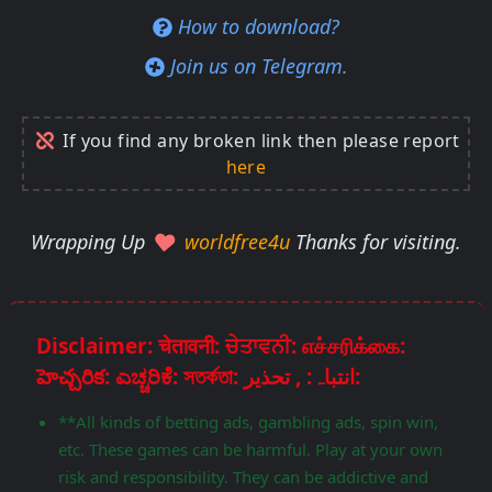
How to download?
Join us on Telegram.
If you find any broken link then please report
here
Wrapping Up
worldfree4u
Thanks for visiting.
Disclaimer: चेतावनी: ਚੇਤਾਵਨੀ: எச்சரிக்கை:
హెచ్చరిక: ಎಚ್ಚರಿಕೆ: সতর্কতা: انتباہ: , تحذير:
**All kinds of betting ads, gambling ads, spin win,
etc. These games can be harmful. Play at your own
risk and responsibility. They can be addictive and