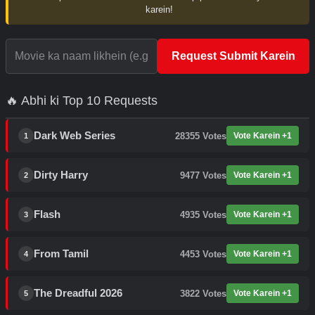
karein!
Request Submit Karein
🔥 Abhi ki Top 10 Requests
Dark Web Series
28355
Votes
Vote Karein +1
1
Dirty Harry
9477
Votes
Vote Karein +1
2
Flash
4935
Votes
Vote Karein +1
3
From Tamil
4453
Votes
Vote Karein +1
4
The Dreadful 2026
3822
Votes
Vote Karein +1
5