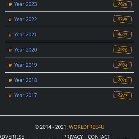
2628
#
Year 2023
6798
#
Year 2022
4627
#
Year 2021
2920
#
Year 2020
2034
#
Year 2019
2070
#
Year 2018
2277
#
Year 2017
© 2014 - 2021,
WORLDFREE4U
ADVERTISE
PRIVACY
CONTACT