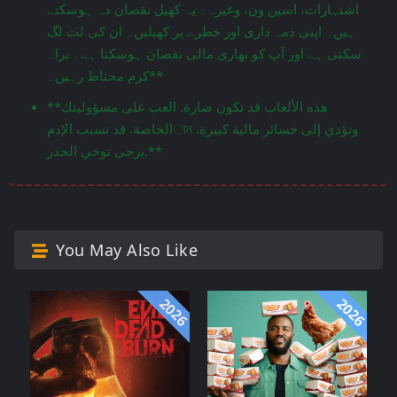
اشتہارات، اسپن ون، وغیرہ۔ یہ کھیل نقصان دہ ہوسکتے
ہیں۔ اپنی ذمہ داری اور خطرے پر کھیلیں۔ ان کی لت لگ
سکتی ہے اور آپ کو بھاری مالی نقصان ہوسکتا ہے۔ براہ
کرم محتاط رہیں۔**
**هذه الألعاب قد تكون ضارة. العب على مسؤوليتك
الخاصة. قد تسبب الإدمান وتؤدي إلى خسائر مالية كبيرة.
يرجى توخي الحذر.**
You May Also Like
2026
2026