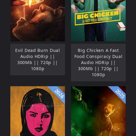
Evil Dead Burn Dual
Big Chicken A Fast
Audio HDRip ||
Food Conspiracy Dual
300Mb || 720p ||
Audio HDRip ||
1080p
300Mb || 720p ||
1080p
2026
2025