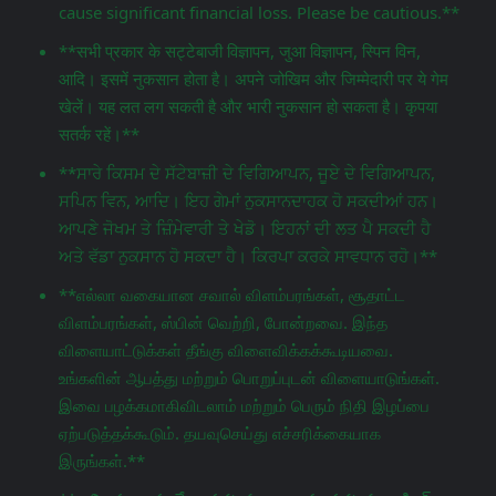
cause significant financial loss. Please be cautious.**
**सभी प्रकार के सट्टेबाजी विज्ञापन, जुआ विज्ञापन, स्पिन विन,
आदि। इसमें नुकसान होता है। अपने जोखिम और जिम्मेदारी पर ये गेम
खेलें। यह लत लग सकती है और भारी नुकसान हो सकता है। कृपया
सतर्क रहें।**
**ਸਾਰੇ ਕਿਸਮ ਦੇ ਸੱਟੇਬਾਜ਼ੀ ਦੇ ਵਿਗਿਆਪਨ, ਜੂਏ ਦੇ ਵਿਗਿਆਪਨ,
ਸਪਿਨ ਵਿਨ, ਆਦਿ। ਇਹ ਗੇਮਾਂ ਨੁਕਸਾਨਦਾਹਕ ਹੋ ਸਕਦੀਆਂ ਹਨ।
ਆਪਣੇ ਜੋਖਮ ਤੇ ਜ਼ਿੰਮੇਵਾਰੀ ਤੇ ਖੇਡੋ। ਇਹਨਾਂ ਦੀ ਲਤ ਪੈ ਸਕਦੀ ਹੈ
ਅਤੇ ਵੱਡਾ ਨੁਕਸਾਨ ਹੋ ਸਕਦਾ ਹੈ। ਕਿਰਪਾ ਕਰਕੇ ਸਾਵਧਾਨ ਰਹੋ।**
**எல்லா வகையான சவால் விளம்பரங்கள், சூதாட்ட
விளம்பரங்கள், ஸ்பின் வெற்றி, போன்றவை. இந்த
விளையாட்டுக்கள் தீங்கு விளைவிக்கக்கூடியவை.
உங்களின் ஆபத்து மற்றும் பொறுப்புடன் விளையாடுங்கள்.
இவை பழக்கமாகிவிடலாம் மற்றும் பெரும் நிதி இழப்பை
ஏற்படுத்தக்கூடும். தயவுசெய்து எச்சரிக்கையாக
இருங்கள்.**