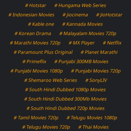
# Hotstar
# Hungama Web Series
# Indonesian Movies
# jiocinema
# JioHotstar
# Kable one
# Kannada Movies
# Korean Drama
# Malayalam Movies 720p
# Marathi Movies 720p
# MX Player
# Netflix
# Paramount Plus Original
# Planet Marathi
# Primeflix
# Punjabi 300MB Movies
# Punjabi Movies 1080p
# Punjabi Movies 720p
# Shemaroo Web Series
# SonyLIV
# South Hindi Dubbed 1080p Movies
# South Hindi Dubbed 300Mb Movies
# South Hindi Dubbed 720p Movies
# Tamil Movies 720p
# Telugu Movies 1080p
# Telugu Movies 720p
# Thai Movies