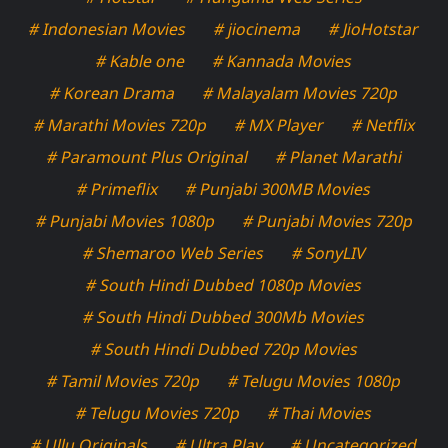
# Indonesian Movies
# jiocinema
# JioHotstar
# Kable one
# Kannada Movies
# Korean Drama
# Malayalam Movies 720p
# Marathi Movies 720p
# MX Player
# Netflix
# Paramount Plus Original
# Planet Marathi
# Primeflix
# Punjabi 300MB Movies
# Punjabi Movies 1080p
# Punjabi Movies 720p
# Shemaroo Web Series
# SonyLIV
# South Hindi Dubbed 1080p Movies
# South Hindi Dubbed 300Mb Movies
# South Hindi Dubbed 720p Movies
# Tamil Movies 720p
# Telugu Movies 1080p
# Telugu Movies 720p
# Thai Movies
# Ullu Originals
# Ultra Play
# Uncategorized