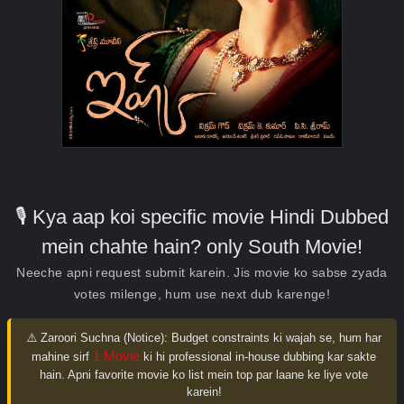
🎙️ Kya aap koi specific movie Hindi Dubbed
mein chahte hain? only South Movie!
Neeche apni request submit karein. Jis movie ko sabse zyada
votes milenge, hum use next dub karenge!
⚠️ Zaroori Suchna (Notice):
Budget constraints ki wajah se, hum har
1 Movie
mahine sirf
ki hi professional in-house dubbing kar sakte
hain. Apni favorite movie ko list mein top par laane ke liye vote
karein!