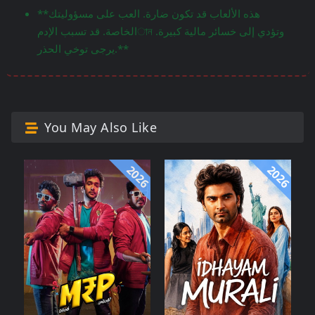
**هذه الألعاب قد تكون ضارة. العب على مسؤوليتك
الخاصة. قد تسبب الإدمান وتؤدي إلى خسائر مالية كبيرة.
يرجى توخي الحذر.**
You May Also Like
2026
2026