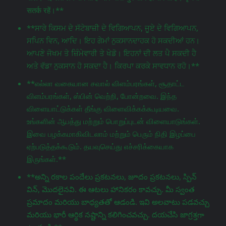
सतर्क रहें।**
**ਸਾਰੇ ਕਿਸਮ ਦੇ ਸੱਟੇਬਾਜ਼ੀ ਦੇ ਵਿਗਿਆਪਨ, ਜੂਏ ਦੇ ਵਿਗਿਆਪਨ,
ਸਪਿਨ ਵਿਨ, ਆਦਿ। ਇਹ ਗੇਮਾਂ ਨੁਕਸਾਨਦਾਹਕ ਹੋ ਸਕਦੀਆਂ ਹਨ।
ਆਪਣੇ ਜੋਖਮ ਤੇ ਜ਼ਿੰਮੇਵਾਰੀ ਤੇ ਖੇਡੋ। ਇਹਨਾਂ ਦੀ ਲਤ ਪੈ ਸਕਦੀ ਹੈ
ਅਤੇ ਵੱਡਾ ਨੁਕਸਾਨ ਹੋ ਸਕਦਾ ਹੈ। ਕਿਰਪਾ ਕਰਕੇ ਸਾਵਧਾਨ ਰਹੋ।**
**எல்லா வகையான சவால் விளம்பரங்கள், சூதாட்ட
விளம்பரங்கள், ஸ்பின் வெற்றி, போன்றவை. இந்த
விளையாட்டுக்கள் தீங்கு விளைவிக்கக்கூடியவை.
உங்களின் ஆபத்து மற்றும் பொறுப்புடன் விளையாடுங்கள்.
இவை பழக்கமாகிவிடலாம் மற்றும் பெரும் நிதி இழப்பை
ஏற்படுத்தக்கூடும். தயவுசெய்து எச்சரிக்கையாக
இருங்கள்.**
**అన్ని రకాల పందేలు ప్రకటనలు, జూదం ప్రకటనలు, స్పిన్
విన్, మొదలైనవి. ఈ ఆటలు హానికరం కావచ్చు. మీ స్వంత
ప్రమాదం మరియు బాధ్యతతో ఆడండి. ఇవి అలవాటు పడవచ్చు
మరియు భారీ ఆర్థిక నష్టాన్ని కలిగించవచ్చు. దయచేసి జాగ్రತ್ತగా