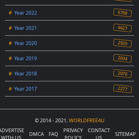
6798
#
Year 2022
4627
#
Year 2021
2920
#
Year 2020
2034
#
Year 2019
2070
#
Year 2018
2277
#
Year 2017
© 2014 - 2021,
WORLDFREE4U
ADVERTISE
PRIVACY
CONTACT
DMCA
FAQ
SITEMAP
WITH US
POLICY
US