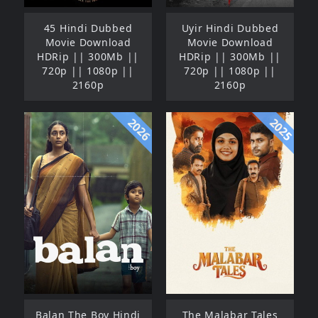
45 Hindi Dubbed
Uyir Hindi Dubbed
Movie Download
Movie Download
HDRip || 300Mb ||
HDRip || 300Mb ||
720p || 1080p ||
720p || 1080p ||
2160p
2160p
2026
2025
Balan The Boy Hindi
The Malabar Tales