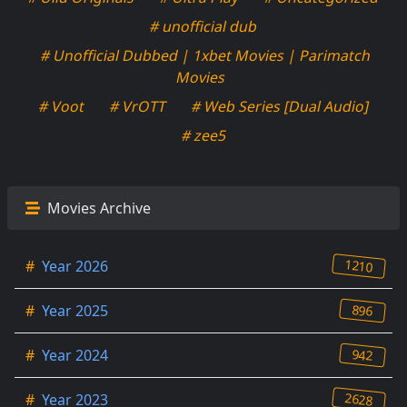
# unofficial dub
# Unofficial Dubbed | 1xbet Movies | Parimatch
Movies
# Voot
# VrOTT
# Web Series [Dual Audio]
# zee5
Movies Archive
1210
#
Year 2026
896
#
Year 2025
942
#
Year 2024
2628
#
Year 2023