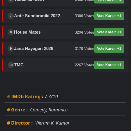
Ante Sundaraniki 2022
3300
Votes
Vote Karein +1
7
House Mates
3294
Votes
Vote Karein +1
8
Jana Nayagan 2026
3170
Votes
Vote Karein +1
9
TMC
2267
Votes
Vote Karein +1
10
# IMDb Rating
:
7.3/10
# Genre
:
Comedy, Romance
# Director
:
Vikram K. Kumar