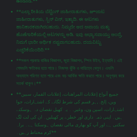
ఉండండి.**
**ಎಲ್ಲಾ ರೀತಿಯ ಬೆಟ್ಟಿಂಗ್ ಜಾಹೀರಾತುಗಳು, జూಜಾಟ
ಜಾಹೀರಾತುಗಳು, ಸ್ಪಿನ್ ವಿನ್, ಇತ್ಯಾದಿ. ಈ ಆಟಗಳು
ಹಾನಿಕಾರಕವಾಗಿರಬಹುದು. ನಿಮ್ಮದೇ ಆದ ಅಪಾಯ ಮತ್ತು
ಹೊಣೆಗಾರಿಕೆಯಲ್ಲಿ ಆಟಗಳನ್ನು ಆಡಿ. ಇವು ಅಭ್ಯಾಸವಾಯ್ತು ಅಂದ್ರೆ,
ನಿಮಗೆ ಭಾರೀ ಆರ್ಥಿಕ ನಷ್ಟವಾಗಬಹುದು. ದಯವಿಟ್ಟು
ಎಚ್ಚರಿಕೆಯಿಂದಿರಿ.**
**সকল প্রকার বাজির বিজ্ঞাপন, জুয়া বিজ্ঞাপন, স্পিন উইন, ইত্যাদি। এই
গেমগুলি ক্ষতিকর হতে পারে। নিজস্ব ঝুঁকি ও দায়িত্বে খেলুন। এগুলি
অভ্যাসে পরিণত হতে পারে এবং বড় আর্থিক ক্ষতি করতে পারে। অনুগ্রহ করে
সতর্ক থাকুন।**
**جميع أنواع إعلانات المراهنات، إعلانات القمار، سبين
وين، إلخ. ,ہر قسم کی شرط لگانے کے اشتہارات، جوا
اشتہارات، اسپن ون، وغیرہ۔ یہ کھیل نقصان دہ ہوسکتے
ہیں۔ اپنی ذمہ داری اور خطرے پر کھیلیں۔ ان کی لت لگ
سکتی ہے اور آپ کو بھاری مالی نقصان ہوسکتا ہے۔ براہ
کرم محتاط رہیں۔**