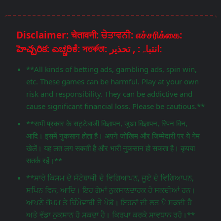
Disclaimer: चेतावनी: ਚੇਤਾਵਨੀ: எச்சரிக்கை:
హెచ్చరిక: ಎಚ್ಚರಿಕೆ: সতর্কতা: انتباہ: , تحذير:
**All kinds of betting ads, gambling ads, spin win,
etc. These games can be harmful. Play at your own
risk and responsibility. They can be addictive and
cause significant financial loss. Please be cautious.**
**सभी प्रकार के सट्टेबाजी विज्ञापन, जुआ विज्ञापन, स्पिन विन,
आदि। इसमें नुकसान होता है। अपने जोखिम और जिम्मेदारी पर ये गेम
खेलें। यह लत लग सकती है और भारी नुकसान हो सकता है। कृपया
सतर्क रहें।**
**ਸਾਰੇ ਕਿਸਮ ਦੇ ਸੱਟੇਬਾਜ਼ੀ ਦੇ ਵਿਗਿਆਪਨ, ਜੂਏ ਦੇ ਵਿਗਿਆਪਨ,
ਸਪਿਨ ਵਿਨ, ਆਦਿ। ਇਹ ਗੇਮਾਂ ਨੁਕਸਾਨਦਾਹਕ ਹੋ ਸਕਦੀਆਂ ਹਨ।
ਆਪਣੇ ਜੋਖਮ ਤੇ ਜ਼ਿੰਮੇਵਾਰੀ ਤੇ ਖੇਡੋ। ਇਹਨਾਂ ਦੀ ਲਤ ਪੈ ਸਕਦੀ ਹੈ
ਅਤੇ ਵੱਡਾ ਨੁਕਸਾਨ ਹੋ ਸਕਦਾ ਹੈ। ਕਿਰਪਾ ਕਰਕੇ ਸਾਵਧਾਨ ਰਹੋ।**