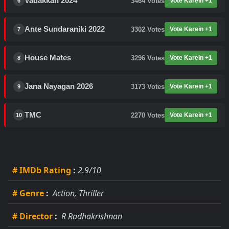
Vadakkan 2024
3464
Votes
Vote Karein +1
6
Ante Sundaraniki 2022
3302
Votes
Vote Karein +1
7
House Mates
3296
Votes
Vote Karein +1
8
Jana Nayagan 2026
3173
Votes
Vote Karein +1
9
TMC
2270
Votes
Vote Karein +1
10
# IMDb Rating
:
2.9/10
# Genre
:
Action, Thriller
# Director
:
R Radhakrishnan