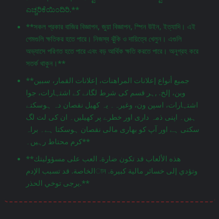
ಎಚ್ಚರಿಕೆಯಿಂದಿರಿ.**
**সকল প্রকার বাজির বিজ্ঞাপন, জুয়া বিজ্ঞাপন, স্পিন উইন, ইত্যাদি। এই
গেমগুলি ক্ষতিকর হতে পারে। নিজস্ব ঝুঁকি ও দায়িত্বে খেলুন। এগুলি
অভ্যাসে পরিণত হতে পারে এবং বড় আর্থিক ক্ষতি করতে পারে। অনুগ্রহ করে
সতর্ক থাকুন।**
**جميع أنواع إعلانات المراهنات، إعلانات القمار، سبين
وين، إلخ. ,ہر قسم کی شرط لگانے کے اشتہارات، جوا
اشتہارات، اسپن ون، وغیرہ۔ یہ کھیل نقصان دہ ہوسکتے
ہیں۔ اپنی ذمہ داری اور خطرے پر کھیلیں۔ ان کی لت لگ
سکتی ہے اور آپ کو بھاری مالی نقصان ہوسکتا ہے۔ براہ
کرم محتاط رہیں۔**
**هذه الألعاب قد تكون ضارة. العب على مسؤوليتك
الخاصة. قد تسبب الإدمান وتؤدي إلى خسائر مالية كبيرة.
يرجى توخي الحذر.**