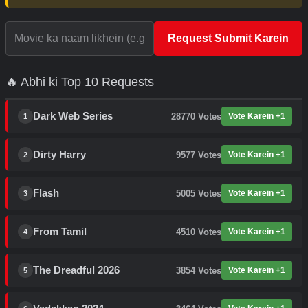
Request Submit Karein
🔥 Abhi ki Top 10 Requests
Dark Web Series
28770
Votes
Vote Karein +1
1
Dirty Harry
9577
Votes
Vote Karein +1
2
Flash
5005
Votes
Vote Karein +1
3
From Tamil
4510
Votes
Vote Karein +1
4
The Dreadful 2026
3854
Votes
Vote Karein +1
5