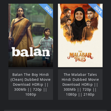
2026
2025
Balan The Boy Hindi
The Malabar Tales
(Clean) Dubbed Movie
Hindi Dubbed Movie
Download HDRip ||
Download HDRip ||
300Mb || 720p ||
300Mb || 720p ||
1080p
1080p || 2160p