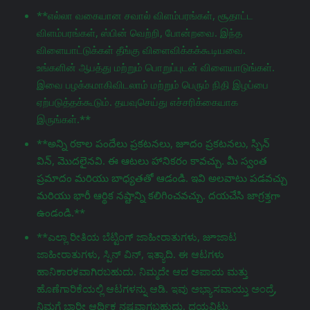
**எல்லா வகையான சவால் விளம்பரங்கள், சூதாட்ட
விளம்பரங்கள், ஸ்பின் வெற்றி, போன்றவை. இந்த
விளையாட்டுக்கள் தீங்கு விளைவிக்கக்கூடியவை.
உங்களின் ஆபத்து மற்றும் பொறுப்புடன் விளையாடுங்கள்.
இவை பழக்கமாகிவிடலாம் மற்றும் பெரும் நிதி இழப்பை
ஏற்படுத்தக்கூடும். தயவுசெய்து எச்சரிக்கையாக
இருங்கள்.**
**అన్ని రకాల పందేలు ప్రకటనలు, జూదం ప్రకటనలు, స్పిన్
విన్, మొదలైనవి. ఈ ఆటలు హానికరం కావచ్చు. మీ స్వంత
ప్రమాదం మరియు బాధ్యతతో ఆడండి. ఇవి అలవాటు పడవచ్చు
మరియు భారీ ఆర్థిక నష్టాన్ని కలిగించవచ్చు. దయచేసి జాగ్రತ್ತగా
ఉండండి.**
**ಎಲ್ಲಾ ರೀತಿಯ ಬೆಟ್ಟಿಂಗ್ ಜಾಹೀರಾತುಗಳು, జూಜಾಟ
ಜಾಹೀರಾತುಗಳು, ಸ್ಪಿನ್ ವಿನ್, ಇತ್ಯಾದಿ. ಈ ಆಟಗಳು
ಹಾನಿಕಾರಕವಾಗಿರಬಹುದು. ನಿಮ್ಮದೇ ಆದ ಅಪಾಯ ಮತ್ತು
ಹೊಣೆಗಾರಿಕೆಯಲ್ಲಿ ಆಟಗಳನ್ನು ಆಡಿ. ಇವು ಅಭ್ಯಾಸವಾಯ್ತು ಅಂದ್ರೆ,
ನಿಮಗೆ ಭಾರೀ ಆರ್ಥಿಕ ನಷ್ಟವಾಗಬಹುದು. ದಯವಿಟ್ಟು