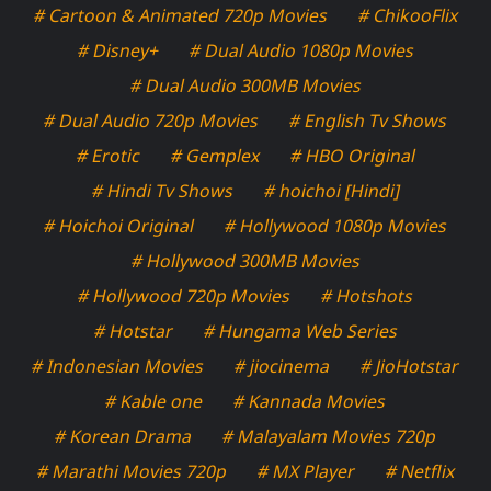
# Cartoon & Animated 720p Movies
# ChikooFlix
# Disney+
# Dual Audio 1080p Movies
# Dual Audio 300MB Movies
# Dual Audio 720p Movies
# English Tv Shows
# Erotic
# Gemplex
# HBO Original
# Hindi Tv Shows
# hoichoi [Hindi]
# Hoichoi Original
# Hollywood 1080p Movies
# Hollywood 300MB Movies
# Hollywood 720p Movies
# Hotshots
# Hotstar
# Hungama Web Series
# Indonesian Movies
# jiocinema
# JioHotstar
# Kable one
# Kannada Movies
# Korean Drama
# Malayalam Movies 720p
# Marathi Movies 720p
# MX Player
# Netflix