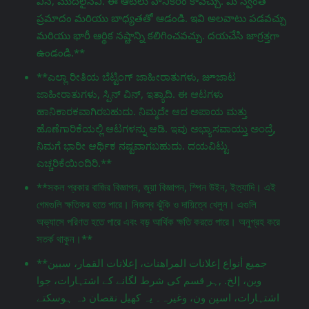
విన్, మొదలైనవి. ఈ ఆటలు హానికరం కావచ్చు. మీ స్వంత
ప్రమాదం మరియు బాధ్యతతో ఆడండి. ఇవి అలవాటు పడవచ్చు
మరియు భారీ ఆర్థిక నష్టాన్ని కలిగించవచ్చు. దయచేసి జాగ్రತ್ತగా
ఉండండి.**
**ಎಲ್ಲಾ ರೀತಿಯ ಬೆಟ್ಟಿಂಗ್ ಜಾಹೀರಾತುಗಳು, జూಜಾಟ
ಜಾಹೀರಾತುಗಳು, ಸ್ಪಿನ್ ವಿನ್, ಇತ್ಯಾದಿ. ಈ ಆಟಗಳು
ಹಾನಿಕಾರಕವಾಗಿರಬಹುದು. ನಿಮ್ಮದೇ ಆದ ಅಪಾಯ ಮತ್ತು
ಹೊಣೆಗಾರಿಕೆಯಲ್ಲಿ ಆಟಗಳನ್ನು ಆಡಿ. ಇವು ಅಭ್ಯಾಸವಾಯ್ತು ಅಂದ್ರೆ,
ನಿಮಗೆ ಭಾರೀ ಆರ್ಥಿಕ ನಷ್ಟವಾಗಬಹುದು. ದಯವಿಟ್ಟು
ಎಚ್ಚರಿಕೆಯಿಂದಿರಿ.**
**সকল প্রকার বাজির বিজ্ঞাপন, জুয়া বিজ্ঞাপন, স্পিন উইন, ইত্যাদি। এই
গেমগুলি ক্ষতিকর হতে পারে। নিজস্ব ঝুঁকি ও দায়িত্বে খেলুন। এগুলি
অভ্যাসে পরিণত হতে পারে এবং বড় আর্থিক ক্ষতি করতে পারে। অনুগ্রহ করে
সতর্ক থাকুন।**
**جميع أنواع إعلانات المراهنات، إعلانات القمار، سبين
وين، إلخ. ,ہر قسم کی شرط لگانے کے اشتہارات، جوا
اشتہارات، اسپن ون، وغیرہ۔ یہ کھیل نقصان دہ ہوسکتے