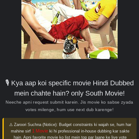
🎙️ Kya aap koi specific movie Hindi Dubbed
mein chahte hain? only South Movie!
Neeche apni request submit karein. Jis movie ko sabse zyada
votes milenge, hum use next dub karenge!
⚠️ Zaroori Suchna (Notice):
Budget constraints ki wajah se, hum har
1 Movie
mahine sirf
ki hi professional in-house dubbing kar sakte
hain. Apni favorite movie ko list mein top par laane ke liye vote