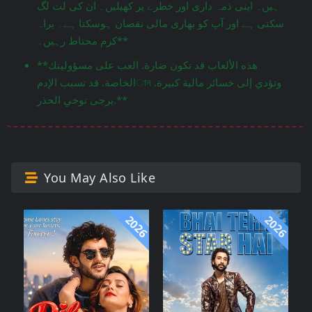
ہیں۔ اپنی ذمہ داری اور خطرے پر کھیلیں۔ ان کی لت لگ
سکتی ہے اور آپ کو بھاری مالی نقصان ہوسکتا ہے۔ براہ
کرم محتاط رہیں۔**
**هذه الألعاب قد تكون ضارة. العب على مسؤوليتك
الخاصة. قد تسبب الإدمান وتؤدي إلى خسائر مالية كبيرة.
يرجى توخي الحذر.**
You May Also Like
2026
2026