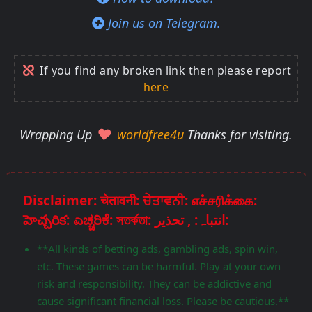
Join us on Telegram.
If you find any broken link then please report
here
Wrapping Up
worldfree4u
Thanks for visiting.
Disclaimer: चेतावनी: ਚੇਤਾਵਨੀ: எச்சரிக்கை:
హెచ్చరిక: ಎಚ್ಚರಿಕೆ: সতর্কতা: انتباہ: , تحذير:
**All kinds of betting ads, gambling ads, spin win,
etc. These games can be harmful. Play at your own
risk and responsibility. They can be addictive and
cause significant financial loss. Please be cautious.**