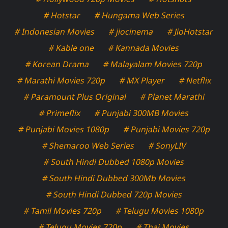
# Hotstar
# Hungama Web Series
# Indonesian Movies
# jiocinema
# JioHotstar
# Kable one
# Kannada Movies
# Korean Drama
# Malayalam Movies 720p
# Marathi Movies 720p
# MX Player
# Netflix
# Paramount Plus Original
# Planet Marathi
# Primeflix
# Punjabi 300MB Movies
# Punjabi Movies 1080p
# Punjabi Movies 720p
# Shemaroo Web Series
# SonyLIV
# South Hindi Dubbed 1080p Movies
# South Hindi Dubbed 300Mb Movies
# South Hindi Dubbed 720p Movies
# Tamil Movies 720p
# Telugu Movies 1080p
# Telugu Movies 720p
# Thai Movies