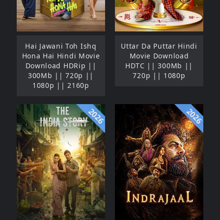
Hai Jawani Toh Ishq
Uttar Da Puttar Hindi
Hona Hai Hindi Movie
Movie Download
Download HDRip ||
HDTC || 300Mb ||
300Mb || 720p ||
720p || 1080p
1080p || 2160p
2026
2026