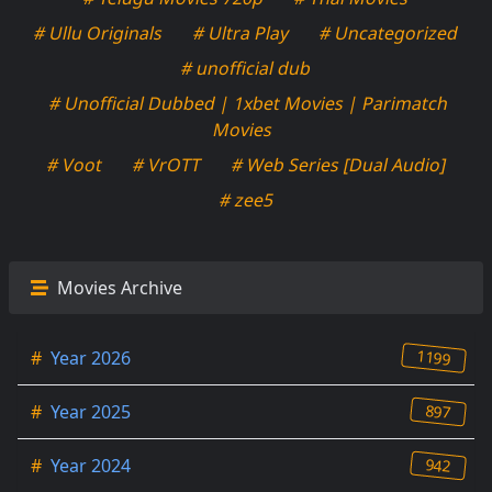
# Ullu Originals
# Ultra Play
# Uncategorized
# unofficial dub
# Unofficial Dubbed | 1xbet Movies | Parimatch
Movies
# Voot
# VrOTT
# Web Series [Dual Audio]
# zee5
Movies Archive
1199
#
Year 2026
897
#
Year 2025
942
#
Year 2024