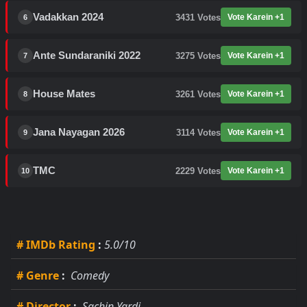
Vadakkan 2024
3431
Votes
Vote Karein +1
6
Ante Sundaraniki 2022
3275
Votes
Vote Karein +1
7
House Mates
3261
Votes
Vote Karein +1
8
Jana Nayagan 2026
3114
Votes
Vote Karein +1
9
TMC
2229
Votes
Vote Karein +1
10
# IMDb Rating
:
5.0/10
# Genre
:
Comedy
# Director
:
Sachin Yardi