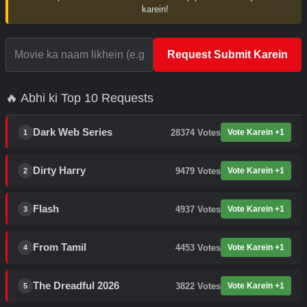
karein!
Request Submit Karein
🔥 Abhi ki Top 10 Requests
Dark Web Series
28374
Votes
Vote Karein +1
1
Dirty Harry
9479
Votes
Vote Karein +1
2
Flash
4937
Votes
Vote Karein +1
3
From Tamil
4453
Votes
Vote Karein +1
4
The Dreadful 2026
3822
Votes
Vote Karein +1
5