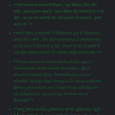
**सभी प्रकार के सट्टेबाजी विज्ञापन, जुआ विज्ञापन, स्पिन विन,
आदि। इसमें नुकसान होता है। अपने जोखिम और जिम्मेदारी पर ये गेम
खेलें। यह लत लग सकती है और भारी नुकसान हो सकता है। कृपया
सतर्क रहें।**
**ਸਾਰੇ ਕਿਸਮ ਦੇ ਸੱਟੇਬਾਜ਼ੀ ਦੇ ਵਿਗਿਆਪਨ, ਜੂਏ ਦੇ ਵਿਗਿਆਪਨ,
ਸਪਿਨ ਵਿਨ, ਆਦਿ। ਇਹ ਗੇਮਾਂ ਨੁਕਸਾਨਦਾਹਕ ਹੋ ਸਕਦੀਆਂ ਹਨ।
ਆਪਣੇ ਜੋਖਮ ਤੇ ਜ਼ਿੰਮੇਵਾਰੀ ਤੇ ਖੇਡੋ। ਇਹਨਾਂ ਦੀ ਲਤ ਪੈ ਸਕਦੀ ਹੈ
ਅਤੇ ਵੱਡਾ ਨੁਕਸਾਨ ਹੋ ਸਕਦਾ ਹੈ। ਕਿਰਪਾ ਕਰਕੇ ਸਾਵਧਾਨ ਰਹੋ।**
**எல்லா வகையான சவால் விளம்பரங்கள், சூதாட்ட
விளம்பரங்கள், ஸ்பின் வெற்றி, போன்றவை. இந்த
விளையாட்டுக்கள் தீங்கு விளைவிக்கக்கூடியவை.
உங்களின் ஆபத்து மற்றும் பொறுப்புடன் விளையாடுங்கள்.
இவை பழக்கமாகிவிடலாம் மற்றும் பெரும் நிதி இழப்பை
ஏற்படுத்தக்கூடும். தயவுசெய்து எச்சரிக்கையாக
இருங்கள்.**
**అన్ని రకాల పందేలు ప్రకటనలు, జూదం ప్రకటనలు, స్పిన్