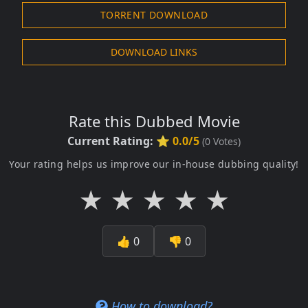
TORRENT DOWNLOAD
DOWNLOAD LINKS
Rate this Dubbed Movie
Current Rating:
⭐ 0.0/5
(
0
Votes)
Your rating helps us improve our in-house dubbing quality!
★
★
★
★
★
👍
0
👎
0
How to download?