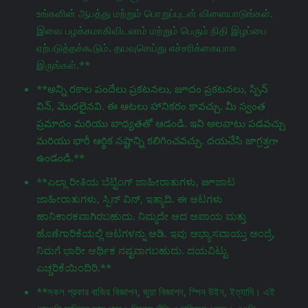
உங்களின் ஆபத்து மற்றும் பொறுப்புடன் விளையாடுங்கள்.
இவை பழக்கமாகிவிடலாம் மற்றும் பெரும் நிதி இழப்பை
ஏற்படுத்தக்கூடும். தயவுசெய்து எச்சரிக்கையாக
இருங்கள்.**
**అన్ని రకాల పందేలు ప్రకటనలు, జూదం ప్రకటనలు, స్పిన్
విన్, మొదలైనవి. ఈ ఆటలు హానికరం కావచ్చు. మీ స్వంత
ప్రమాదం మరియు బాధ్యతతో ఆడండి. ఇవి అలవాటు పడవచ్చు
మరియు భారీ ఆర్థిక నష్టాన్ని కలిగించవచ్చు. దయచేసి జాగ్రತ್ತగా
ఉండండి.**
**ಎಲ್ಲಾ ರೀತಿಯ ಬೆಟ್ಟಿಂಗ್ ಜಾಹೀರಾತುಗಳು, జూಜಾಟ
ಜಾಹೀರಾತುಗಳು, ಸ್ಪಿನ್ ವಿನ್, ಇತ್ಯಾದಿ. ಈ ಆಟಗಳು
ಹಾನಿಕಾರಕವಾಗಿರಬಹುದು. ನಿಮ್ಮದೇ ಆದ ಅಪಾಯ ಮತ್ತು
ಹೊಣೆಗಾರಿಕೆಯಲ್ಲಿ ಆಟಗಳನ್ನು ಆಡಿ. ಇವು ಅಭ್ಯಾಸವಾಯ್ತು ಅಂದ್ರೆ,
ನಿಮಗೆ ಭಾರೀ ಆರ್ಥಿಕ ನಷ್ಟವಾಗಬಹುದು. ದಯವಿಟ್ಟು
ಎಚ್ಚರಿಕೆಯಿಂದಿರಿ.**
**সকল প্রকার বাজির বিজ্ঞাপন, জুয়া বিজ্ঞাপন, স্পিন উইন, ইত্যাদি। এই