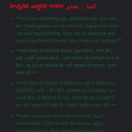
హెచ్చరిక: ಎಚ್ಚರಿಕೆ: সতর্কতা: انتباہ: , تحذير:
**All kinds of betting ads, gambling ads, spin win,
etc. These games can be harmful. Play at your own
risk and responsibility. They can be addictive and
cause significant financial loss. Please be cautious.**
**सभी प्रकार के सट्टेबाजी विज्ञापन, जुआ विज्ञापन, स्पिन विन,
आदि। इसमें नुकसान होता है। अपने जोखिम और जिम्मेदारी पर ये गेम
खेलें। यह लत लग सकती है और भारी नुकसान हो सकता है। कृपया
सतर्क रहें।**
**ਸਾਰੇ ਕਿਸਮ ਦੇ ਸੱਟੇਬਾਜ਼ੀ ਦੇ ਵਿਗਿਆਪਨ, ਜੂਏ ਦੇ ਵਿਗਿਆਪਨ,
ਸਪਿਨ ਵਿਨ, ਆਦਿ। ਇਹ ਗੇਮਾਂ ਨੁਕਸਾਨਦਾਹਕ ਹੋ ਸਕਦੀਆਂ ਹਨ।
ਆਪਣੇ ਜੋਖਮ ਤੇ ਜ਼ਿੰਮੇਵਾਰੀ ਤੇ ਖੇਡੋ। ਇਹਨਾਂ ਦੀ ਲਤ ਪੈ ਸਕਦੀ ਹੈ
ਅਤੇ ਵੱਡਾ ਨੁਕਸਾਨ ਹੋ ਸਕਦਾ ਹੈ। ਕਿਰਪਾ ਕਰਕੇ ਸਾਵਧਾਨ ਰਹੋ।**
**எல்லா வகையான சவால் விளம்பரங்கள், சூதாட்ட
விளம்பரங்கள், ஸ்பின் வெற்றி, போன்றவை. இந்த
விளையாட்டுக்கள் தீங்கு விளைவிக்கக்கூடியவை.