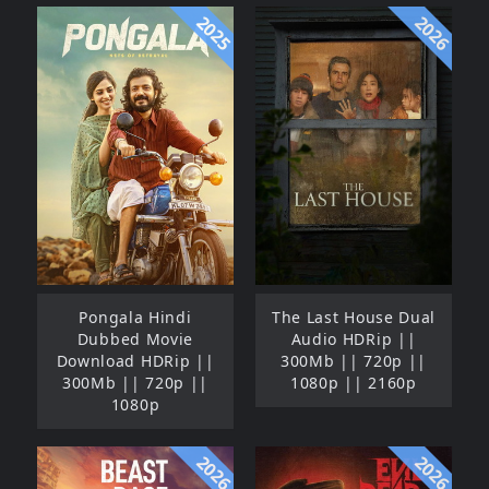
2025
2026
Pongala Hindi
The Last House Dual
Dubbed Movie
Audio HDRip ||
Download HDRip ||
300Mb || 720p ||
300Mb || 720p ||
1080p || 2160p
1080p
2026
2026