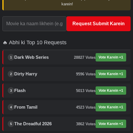
karein!
Request Submit Karein
🔥 Abhi ki Top 10 Requests
Dark Web Series
28827
Votes
Vote Karein +1
1
Dirty Harry
9596
Votes
Vote Karein +1
2
Flash
5013
Votes
Vote Karein +1
3
From Tamil
4523
Votes
Vote Karein +1
4
The Dreadful 2026
3862
Votes
Vote Karein +1
5