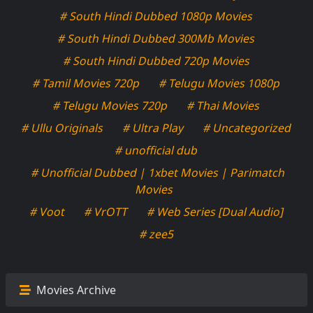
# South Hindi Dubbed 1080p Movies
# South Hindi Dubbed 300Mb Movies
# South Hindi Dubbed 720p Movies
# Tamil Movies 720p
# Telugu Movies 1080p
# Telugu Movies 720p
# Thai Movies
# Ullu Originals
# Ultra Play
# Uncategorized
# unofficial dub
# Unofficial Dubbed | 1xbet Movies | Parimatch
Movies
# Voot
# VrOTT
# Web Series [Dual Audio]
# zee5
Movies Archive