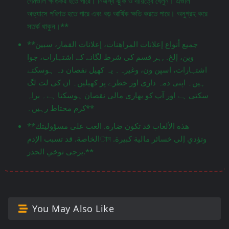
গেমগুলি ক্ষতিকর হতে পারে। নিজস্ব ঝুঁকি ও দায়িত্বে খেলুন। এগুলি
অভ্যাসে পরিণত হতে পারে এবং বড় আর্থিক ক্ষতি করতে পারে। অনুগ্রহ করে
সতর্ক থাকুন।**
**جميع أنواع إعلانات المراهنات، إعلانات القمار، سبين
وين، إلخ. ,ہر قسم کی شرط لگانے کے اشتہارات، جوا
اشتہارات، اسپن ون، وغیرہ۔ یہ کھیل نقصان دہ ہوسکتے
ہیں۔ اپنی ذمہ داری اور خطرے پر کھیلیں۔ ان کی لت لگ
سکتی ہے اور آپ کو بھاری مالی نقصان ہوسکتا ہے۔ براہ
کرم محتاط رہیں۔**
**هذه الألعاب قد تكون ضارة. العب على مسؤوليتك
الخاصة. قد تسبب الإدمান وتؤدي إلى خسائر مالية كبيرة.
يرجى توخي الحذر.**
You May Also Like