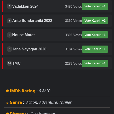
Vadakkan 2024
3470
Votes
Vote Karein +1
6
Ante Sundaraniki 2022
3310
Votes
Vote Karein +1
7
House Mates
3302
Votes
Vote Karein +1
8
Jana Nayagan 2026
3184
Votes
Vote Karein +1
9
TMC
2278
Votes
Vote Karein +1
10
# IMDb Rating
:
6.8/10
# Genre
:
Action, Adventure, Thriller
# Director
:
Guy Hamilton