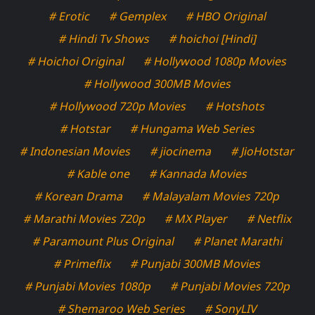
# Erotic
# Gemplex
# HBO Original
# Hindi Tv Shows
# hoichoi [Hindi]
# Hoichoi Original
# Hollywood 1080p Movies
# Hollywood 300MB Movies
# Hollywood 720p Movies
# Hotshots
# Hotstar
# Hungama Web Series
# Indonesian Movies
# jiocinema
# JioHotstar
# Kable one
# Kannada Movies
# Korean Drama
# Malayalam Movies 720p
# Marathi Movies 720p
# MX Player
# Netflix
# Paramount Plus Original
# Planet Marathi
# Primeflix
# Punjabi 300MB Movies
# Punjabi Movies 1080p
# Punjabi Movies 720p
# Shemaroo Web Series
# SonyLIV