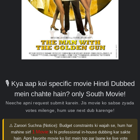
🎙️ Kya aap koi specific movie Hindi Dubbed
mein chahte hain? only South Movie!
Neeche apni request submit karein. Jis movie ko sabse zyada
votes milenge, hum use next dub karenge!
⚠️ Zaroori Suchna (Notice):
Budget constraints ki wajah se, hum har
1 Movie
mahine sirf
ki hi professional in-house dubbing kar sakte
hain. Apni favorite movie ko list mein top par laane ke liye vote