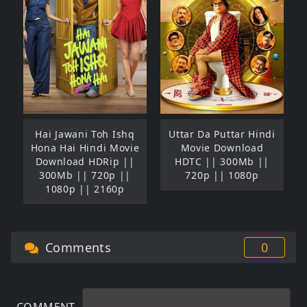
Hai Jawani Toh Ishq
Uttar Da Puttar Hindi
Hona Hai Hindi Movie
Movie Download
Download HDRip ||
HDTC || 300Mb ||
300Mb || 720p ||
720p || 1080p
1080p || 2160p
Comments
0