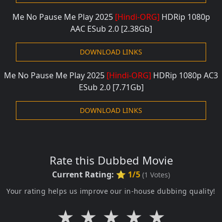
Me No Pause Me Play 2025
[Hindi-ORG]
HDRip 1080p
AAC
ESub 2.0
[2.38Gb]
DOWNLOAD LINKS
Me No Pause Me Play 2025
[Hindi-ORG]
HDRip 1080p AC3
ESub 2.0
[7.71Gb]
DOWNLOAD LINKS
Rate this Dubbed Movie
Current Rating:
⭐ 1/5
(
1
Votes)
Your rating helps us improve our in-house dubbing quality!
★
★
★
★
★