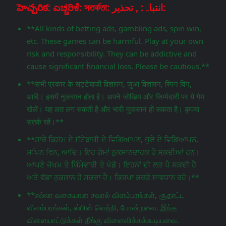
హెచ్చరిక: ಎಚ್ಚರಿಕೆ: সতর্কতা: انتباہ: , تحذير:
**All kinds of betting ads, gambling ads, spin win,
etc. These games can be harmful. Play at your own
risk and responsibility. They can be addictive and
cause significant financial loss. Please be cautious.**
**सभी प्रकार के सट्टेबाजी विज्ञापन, जुआ विज्ञापन, स्पिन विन,
आदि। इसमें नुकसान होता है। अपने जोखिम और जिम्मेदारी पर ये गेम
खेलें। यह लत लग सकती है और भारी नुकसान हो सकता है। कृपया
सतर्क रहें।**
**ਸਾਰੇ ਕਿਸਮ ਦੇ ਸੱਟੇਬਾਜ਼ੀ ਦੇ ਵਿਗਿਆਪਨ, ਜੂਏ ਦੇ ਵਿਗਿਆਪਨ,
ਸਪਿਨ ਵਿਨ, ਆਦਿ। ਇਹ ਗੇਮਾਂ ਨੁਕਸਾਨਦਾਹਕ ਹੋ ਸਕਦੀਆਂ ਹਨ।
ਆਪਣੇ ਜੋਖਮ ਤੇ ਜ਼ਿੰਮੇਵਾਰੀ ਤੇ ਖੇਡੋ। ਇਹਨਾਂ ਦੀ ਲਤ ਪੈ ਸਕਦੀ ਹੈ
ਅਤੇ ਵੱਡਾ ਨੁਕਸਾਨ ਹੋ ਸਕਦਾ ਹੈ। ਕਿਰਪਾ ਕਰਕੇ ਸਾਵਧਾਨ ਰਹੋ।**
**எல்லா வகையான சவால் விளம்பரங்கள், சூதாட்ட
விளம்பரங்கள், ஸ்பின் வெற்றி, போன்றவை. இந்த
விளையாட்டுக்கள் தீங்கு விளைவிக்கக்கூடியவை.