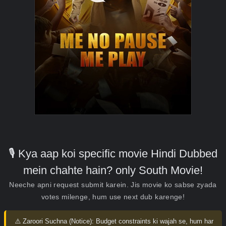
🎙️ Kya aap koi specific movie Hindi Dubbed
mein chahte hain? only South Movie!
Neeche apni request submit karein. Jis movie ko sabse zyada
votes milenge, hum use next dub karenge!
⚠️ Zaroori Suchna (Notice):
Budget constraints ki wajah se, hum har