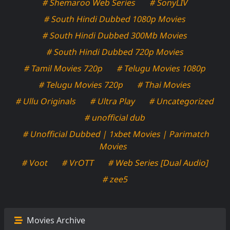
# Shemaroo Web Series
# SonyLIV
# South Hindi Dubbed 1080p Movies
# South Hindi Dubbed 300Mb Movies
# South Hindi Dubbed 720p Movies
# Tamil Movies 720p
# Telugu Movies 1080p
# Telugu Movies 720p
# Thai Movies
# Ullu Originals
# Ultra Play
# Uncategorized
# unofficial dub
# Unofficial Dubbed | 1xbet Movies | Parimatch
Movies
# Voot
# VrOTT
# Web Series [Dual Audio]
# zee5
Movies Archive