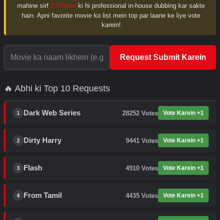
1 Movie
mahine sirf
ki hi professional in-house dubbing kar sakte
hain. Apni favorite movie ko list mein top par laane ke liye vote
karein!
Request Submit Karein
🔥 Abhi ki Top 10 Requests
Dark Web Series
28252
Votes
Vote Karein +1
1
Dirty Harry
9441
Votes
Vote Karein +1
2
Flash
4910
Votes
Vote Karein +1
3
From Tamil
4435
Votes
Vote Karein +1
4