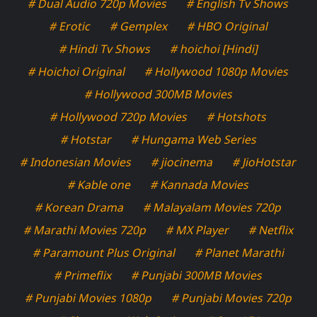
# Dual Audio 720p Movies
# English Tv Shows
# Erotic
# Gemplex
# HBO Original
# Hindi Tv Shows
# hoichoi [Hindi]
# Hoichoi Original
# Hollywood 1080p Movies
# Hollywood 300MB Movies
# Hollywood 720p Movies
# Hotshots
# Hotstar
# Hungama Web Series
# Indonesian Movies
# jiocinema
# JioHotstar
# Kable one
# Kannada Movies
# Korean Drama
# Malayalam Movies 720p
# Marathi Movies 720p
# MX Player
# Netflix
# Paramount Plus Original
# Planet Marathi
# Primeflix
# Punjabi 300MB Movies
# Punjabi Movies 1080p
# Punjabi Movies 720p