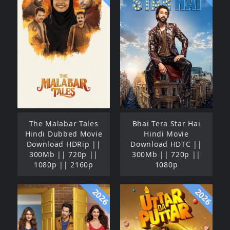
The Malabar Tales
Bhai Tera Star Hai
Hindi Dubbed Movie
Hindi Movie
Download HDRip ||
Download HDTC ||
300Mb || 720p ||
300Mb || 720p ||
1080p || 2160p
1080p
2026
2026