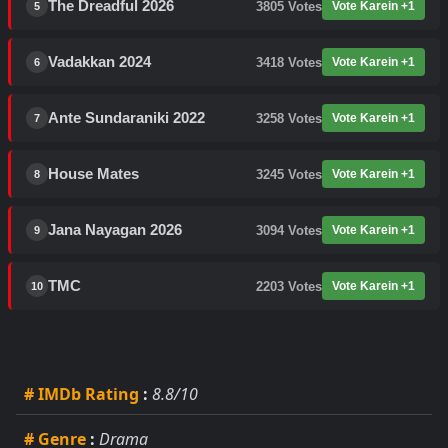
The Dreadful 2026
3805
Votes
Vote Karein +1
5
Vadakkan 2024
3418
Votes
Vote Karein +1
6
Ante Sundaraniki 2022
3258
Votes
Vote Karein +1
7
House Mates
3245
Votes
Vote Karein +1
8
Jana Nayagan 2026
3094
Votes
Vote Karein +1
9
TMC
2203
Votes
Vote Karein +1
10
# IMDb Rating
:
8.8/10
# Genre
:
Drama