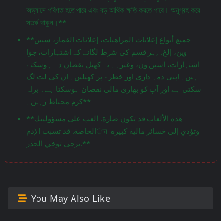
অভ্যাসে পরিণত হতে পারে এবং বড় আর্থিক ক্ষতি করতে পারে। অনুগ্রহ করে
সতর্ক থাকুন।**
**جميع أنواع إعلانات المراهنات، إعلانات القمار، سبين
وين، إلخ. ,ہر قسم کی شرط لگانے کے اشتہارات، جوا
اشتہارات، اسپن ون، وغیرہ۔ یہ کھیل نقصان دہ ہوسکتے
ہیں۔ اپنی ذمہ داری اور خطرے پر کھیلیں۔ ان کی لت لگ
سکتی ہے اور آپ کو بھاری مالی نقصان ہوسکتا ہے۔ براہ
کرم محتاط رہیں۔**
**هذه الألعاب قد تكون ضارة. العب على مسؤوليتك
الخاصة. قد تسبب الإدمান وتؤدي إلى خسائر مالية كبيرة.
يرجى توخي الحذر.**
You May Also Like