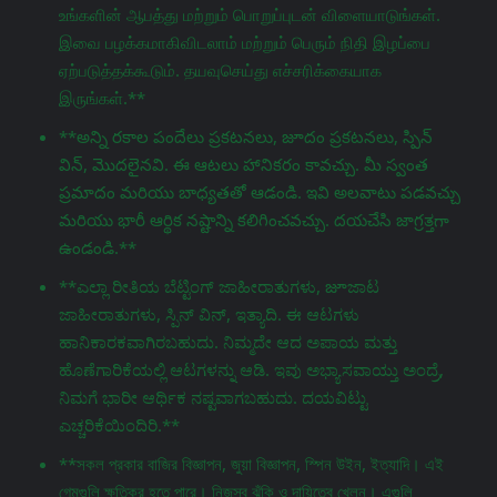
உங்களின் ஆபத்து மற்றும் பொறுப்புடன் விளையாடுங்கள்.
இவை பழக்கமாகிவிடலாம் மற்றும் பெரும் நிதி இழப்பை
ஏற்படுத்தக்கூடும். தயவுசெய்து எச்சரிக்கையாக
இருங்கள்.**
**అన్ని రకాల పందేలు ప్రకటనలు, జూదం ప్రకటనలు, స్పిన్
విన్, మొదలైనవి. ఈ ఆటలు హానికరం కావచ్చు. మీ స్వంత
ప్రమాదం మరియు బాధ్యతతో ఆడండి. ఇవి అలవాటు పడవచ్చు
మరియు భారీ ఆర్థిక నష్టాన్ని కలిగించవచ్చు. దయచేసి జాగ్రತ್ತగా
ఉండండి.**
**ಎಲ್ಲಾ ರೀತಿಯ ಬೆಟ್ಟಿಂಗ್ ಜಾಹೀರಾತುಗಳು, జూಜಾಟ
ಜಾಹೀರಾತುಗಳು, ಸ್ಪಿನ್ ವಿನ್, ಇತ್ಯಾದಿ. ಈ ಆಟಗಳು
ಹಾನಿಕಾರಕವಾಗಿರಬಹುದು. ನಿಮ್ಮದೇ ಆದ ಅಪಾಯ ಮತ್ತು
ಹೊಣೆಗಾರಿಕೆಯಲ್ಲಿ ಆಟಗಳನ್ನು ಆಡಿ. ಇವು ಅಭ್ಯಾಸವಾಯ್ತು ಅಂದ್ರೆ,
ನಿಮಗೆ ಭಾರೀ ಆರ್ಥಿಕ ನಷ್ಟವಾಗಬಹುದು. ದಯವಿಟ್ಟು
ಎಚ್ಚರಿಕೆಯಿಂದಿರಿ.**
**সকল প্রকার বাজির বিজ্ঞাপন, জুয়া বিজ্ঞাপন, স্পিন উইন, ইত্যাদি। এই
গেমগুলি ক্ষতিকর হতে পারে। নিজস্ব ঝুঁকি ও দায়িত্বে খেলুন। এগুলি