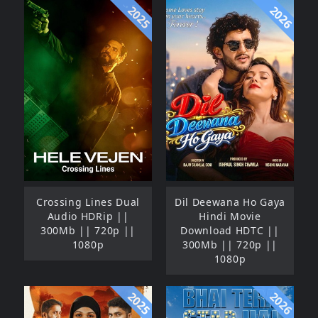
2025
2026
Crossing Lines Dual
Dil Deewana Ho Gaya
Audio HDRip ||
Hindi Movie
300Mb || 720p ||
Download HDTC ||
1080p
300Mb || 720p ||
1080p
2025
2026