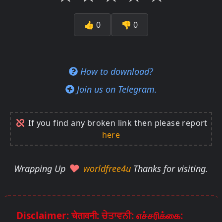
👍
0
👎
0
How to download?
Join us on Telegram.
If you find any broken link then please report
here
Wrapping Up
worldfree4u
Thanks for visiting.
Disclaimer: चेतावनी: ਚੇਤਾਵਨੀ: எச்சரிக்கை: