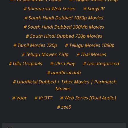
# Shemaroo Web Series
# SonyLIV
# South Hindi Dubbed 1080p Movies
# South Hindi Dubbed 300Mb Movies
# South Hindi Dubbed 720p Movies
# Tamil Movies 720p
# Telugu Movies 1080p
# Telugu Movies 720p
# Thai Movies
# Ullu Originals
# Ultra Play
# Uncategorized
# unofficial dub
# Unofficial Dubbed | 1xbet Movies | Parimatch
Movies
# Voot
# VrOTT
# Web Series [Dual Audio]
# zee5