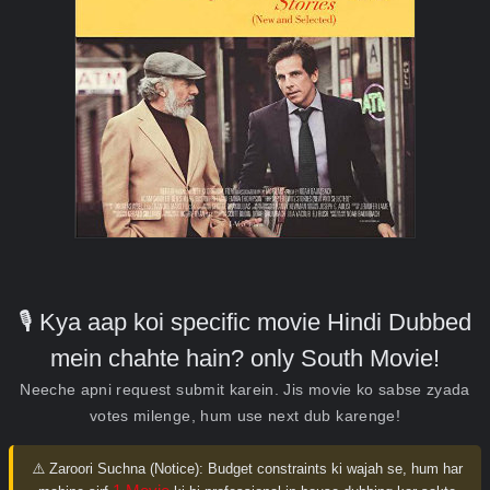
🎙️ Kya aap koi specific movie Hindi Dubbed
mein chahte hain? only South Movie!
Neeche apni request submit karein. Jis movie ko sabse zyada
votes milenge, hum use next dub karenge!
⚠️ Zaroori Suchna (Notice):
Budget constraints ki wajah se, hum har