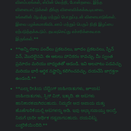
விளம்பரங்கள், ஸ்பின் வெற்றி, போன்றவை. இந்த
விளையாட்டுக்கள் தீங்கு விளைவிக்கக்கூடியவை.
உங்களின் ஆபத்து மற்றும் பொறுப்புடன் விளையாடுங்கள்.
இவை பழக்கமாகிவிடலாம் மற்றும் பெரும் நிதி இழப்பை
ஏற்படுத்தக்கூடும். தயவுசெய்து எச்சரிக்கையாக
இருங்கள்.**
**అన్ని రకాల పందేలు ప్రకటనలు, జూదం ప్రకటనలు, స్పిన్
విన్, మొదలైనవి. ఈ ఆటలు హానికరం కావచ్చు. మీ స్వంత
ప్రమాదం మరియు బాధ్యతతో ఆడండి. ఇవి అలవాటు పడవచ్చు
మరియు భారీ ఆర్థిక నష్టాన్ని కలిగించవచ్చు. దయచేసి జాగ్రತ್ತగా
ఉండండి.**
**ಎಲ್ಲಾ ರೀತಿಯ ಬೆಟ್ಟಿಂಗ್ ಜಾಹೀರಾತುಗಳು, జూಜಾಟ
ಜಾಹೀರಾತುಗಳು, ಸ್ಪಿನ್ ವಿನ್, ಇತ್ಯಾದಿ. ಈ ಆಟಗಳು
ಹಾನಿಕಾರಕವಾಗಿರಬಹುದು. ನಿಮ್ಮದೇ ಆದ ಅಪಾಯ ಮತ್ತು
ಹೊಣೆಗಾರಿಕೆಯಲ್ಲಿ ಆಟಗಳನ್ನು ಆಡಿ. ಇವು ಅಭ್ಯಾಸವಾಯ್ತು ಅಂದ್ರೆ,
ನಿಮಗೆ ಭಾರೀ ಆರ್ಥಿಕ ನಷ್ಟವಾಗಬಹುದು. ದಯವಿಟ್ಟು
ಎಚ್ಚರಿಕೆಯಿಂದಿರಿ.**