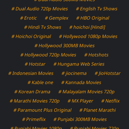
# Dual Audio 720p Movies
# English Tv Shows
# Erotic
# Gemplex
# HBO Original
# Hindi Tv Shows
# hoichoi [Hindi]
# Hoichoi Original
# Hollywood 1080p Movies
# Hollywood 300MB Movies
# Hollywood 720p Movies
# Hotshots
# Hotstar
# Hungama Web Series
# Indonesian Movies
# jiocinema
# JioHotstar
# Kable one
# Kannada Movies
# Korean Drama
# Malayalam Movies 720p
# Marathi Movies 720p
# MX Player
# Netflix
# Paramount Plus Original
# Planet Marathi
# Primeflix
# Punjabi 300MB Movies
# Punjabi Movies 1080p
# Punjabi Movies 720p