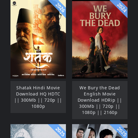
2026
2024
Shatak Hindi Movie
We Bury the Dead
Download HQ HDTC
English Movie
|| 300Mb || 720p ||
Download HDRip ||
1080p
300Mb || 720p ||
1080p || 2160p
2025
2025