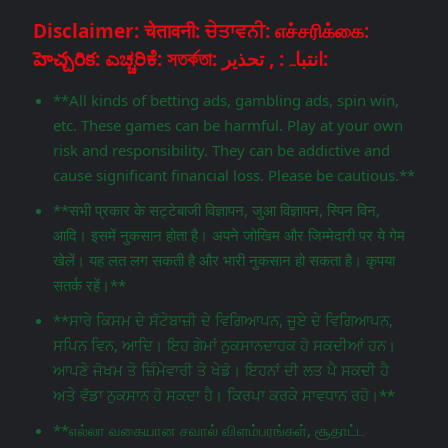
Disclaimer: चेतावनी: ਚੇਤਾਵਨੀ: எச்சரிக்கை:
హెచ్చరిక: ಎಚ್ಚರಿಕೆ: সতর্কতা: انتباہ: , تحذير:
**All kinds of betting ads, gambling ads, spin win,
etc. These games can be harmful. Play at your own
risk and responsibility. They can be addictive and
cause significant financial loss. Please be cautious.**
**सभी प्रकार के सट्टेबाजी विज्ञापन, जुआ विज्ञापन, स्पिन विन,
आदि। इसमें नुकसान होता है। अपने जोखिम और जिम्मेदारी पर ये गेम
खेलें। यह लत लग सकती है और भारी नुकसान हो सकता है। कृपया
सतर्क रहें।**
**ਸਾਰੇ ਕਿਸਮ ਦੇ ਸੱਟੇਬਾਜ਼ੀ ਦੇ ਵਿਗਿਆਪਨ, ਜੂਏ ਦੇ ਵਿਗਿਆਪਨ,
ਸਪਿਨ ਵਿਨ, ਆਦਿ। ਇਹ ਗੇਮਾਂ ਨੁਕਸਾਨਦਾਹਕ ਹੋ ਸਕਦੀਆਂ ਹਨ।
ਆਪਣੇ ਜੋਖਮ ਤੇ ਜ਼ਿੰਮੇਵਾਰੀ ਤੇ ਖੇਡੋ। ਇਹਨਾਂ ਦੀ ਲਤ ਪੈ ਸਕਦੀ ਹੈ
ਅਤੇ ਵੱਡਾ ਨੁਕਸਾਨ ਹੋ ਸਕਦਾ ਹੈ। ਕਿਰਪਾ ਕਰਕੇ ਸਾਵਧਾਨ ਰਹੋ।**
**எல்லா வகையான சவால் விளம்பரங்கள், சூதாட்ட