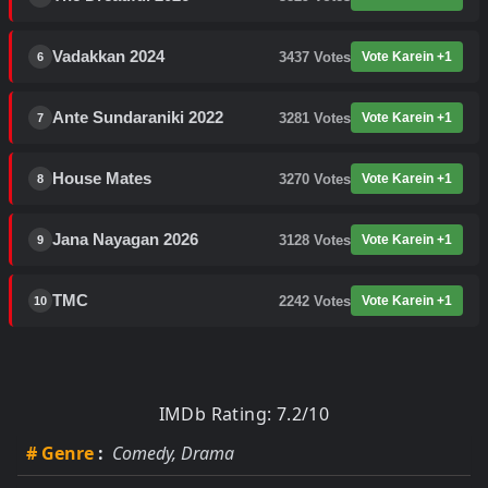
Vadakkan 2024
3437
Votes
Vote Karein +1
6
Ante Sundaraniki 2022
3281
Votes
Vote Karein +1
7
House Mates
3270
Votes
Vote Karein +1
8
Jana Nayagan 2026
3128
Votes
Vote Karein +1
9
TMC
2242
Votes
Vote Karein +1
10
IMDb Rating: 7.2/10
# Genre
:
Comedy, Drama