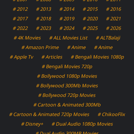
# 2012
# 2013
# 2014
# 2015
# 2016
# 2017
# 2018
# 2019
# 2020
# 2021
# 2022
# 2023
# 2024
# 2025
# 2026
# 4K Movies
# ALL Movies List
# ALTBalaji
# Amazon Prime
# Anime
# Anime
# Apple Tv
# Articles
# Bengali Movies 1080p
# Bengali Movies 720p
# Bollywood 1080p Movies
# Bollywood 300Mb Movies
# Bollywood 720p Movies
# Cartoon & Animated 300Mb
# Cartoon & Animated 720p Movies
# ChikooFlix
# Disney+
# Dual Audio 1080p Movies
# Dual Audio 300MB Movies