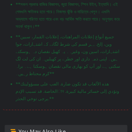
**সকল প্রকার বাজির বিজ্ঞাপন, জুয়া বিজ্ঞাপন, স্পিন উইন, ইত্যাদি। এই
গেমগুলি ক্ষতিকর হতে পারে। নিজস্ব ঝুঁকি ও দায়িত্বে খেলুন। এগুলি
অভ্যাসে পরিণত হতে পারে এবং বড় আর্থিক ক্ষতি করতে পারে। অনুগ্রহ করে
সতর্ক থাকুন।**
**جميع أنواع إعلانات المراهنات، إعلانات القمار، سبين
وين، إلخ. ,ہر قسم کی شرط لگانے کے اشتہارات، جوا
اشتہارات، اسپن ون، وغیرہ۔ یہ کھیل نقصان دہ ہوسکتے
ہیں۔ اپنی ذمہ داری اور خطرے پر کھیلیں۔ ان کی لت لگ
سکتی ہے اور آپ کو بھاری مالی نقصان ہوسکتا ہے۔ براہ
کرم محتاط رہیں۔**
**هذه الألعاب قد تكون ضارة. العب على مسؤوليتك
الخاصة. قد تسبب الإدمান وتؤدي إلى خسائر مالية كبيرة.
يرجى توخي الحذر.**
You May Also Like