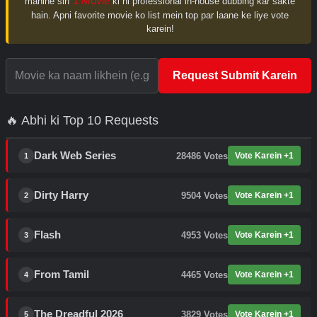
1 Movie
mahine sirf
ki hi professional in-house dubbing kar sakte
hain. Apni favorite movie ko list mein top par laane ke liye vote
karein!
Request Submit Karein
🔥 Abhi ki Top 10 Requests
Dark Web Series
28486
Votes
Vote Karein +1
1
Dirty Harry
9504
Votes
Vote Karein +1
2
Flash
4953
Votes
Vote Karein +1
3
From Tamil
4465
Votes
Vote Karein +1
4
The Dreadful 2026
3829
Votes
Vote Karein +1
5