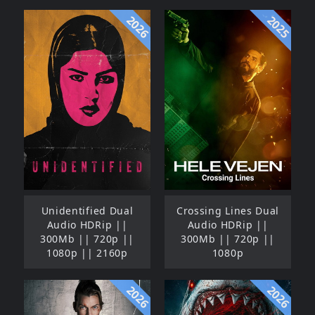
2026
2025
Unidentified Dual
Crossing Lines Dual
Audio HDRip ||
Audio HDRip ||
300Mb || 720p ||
300Mb || 720p ||
1080p || 2160p
1080p
2026
2026