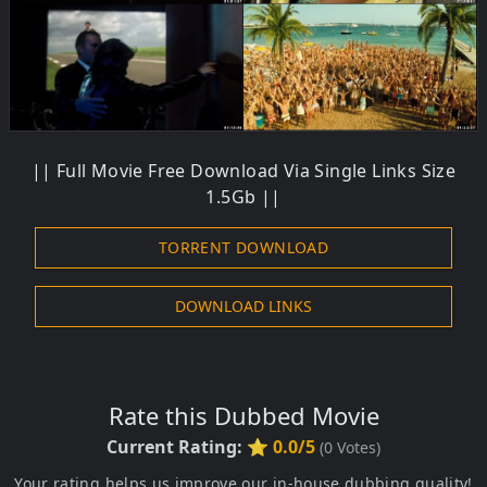
|| Full Movie Free Download Via Single Links Size
1.5Gb ||
TORRENT DOWNLOAD
DOWNLOAD LINKS
Rate this Dubbed Movie
Current Rating:
⭐ 0.0/5
(
0
Votes)
Your rating helps us improve our in-house dubbing quality!