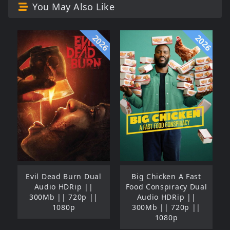
You May Also Like
2026
2026
Evil Dead Burn Dual
Big Chicken A Fast
Audio HDRip ||
Food Conspiracy Dual
300Mb || 720p ||
Audio HDRip ||
1080p
300Mb || 720p ||
1080p