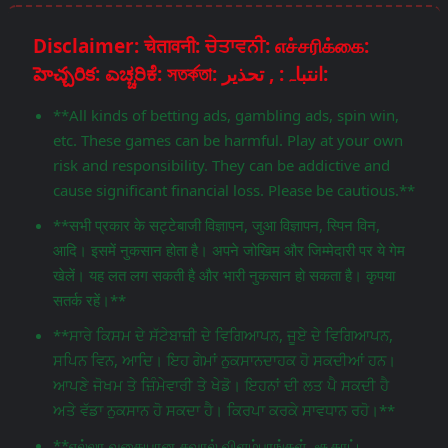
Disclaimer: चेतावनी: ਚੇਤਾਵਨੀ: எச்சரிக்கை:
హెచ్చరిక: ಎಚ್ಚರಿಕೆ: সতর্কতা: انتباہ: , تحذير:
**All kinds of betting ads, gambling ads, spin win,
etc. These games can be harmful. Play at your own
risk and responsibility. They can be addictive and
cause significant financial loss. Please be cautious.**
**सभी प्रकार के सट्टेबाजी विज्ञापन, जुआ विज्ञापन, स्पिन विन,
आदि। इसमें नुकसान होता है। अपने जोखिम और जिम्मेदारी पर ये गेम
खेलें। यह लत लग सकती है और भारी नुकसान हो सकता है। कृपया
सतर्क रहें।**
**ਸਾਰੇ ਕਿਸਮ ਦੇ ਸੱਟੇਬਾਜ਼ੀ ਦੇ ਵਿਗਿਆਪਨ, ਜੂਏ ਦੇ ਵਿਗਿਆਪਨ,
ਸਪਿਨ ਵਿਨ, ਆਦਿ। ਇਹ ਗੇਮਾਂ ਨੁਕਸਾਨਦਾਹਕ ਹੋ ਸਕਦੀਆਂ ਹਨ।
ਆਪਣੇ ਜੋਖਮ ਤੇ ਜ਼ਿੰਮੇਵਾਰੀ ਤੇ ਖੇਡੋ। ਇਹਨਾਂ ਦੀ ਲਤ ਪੈ ਸਕਦੀ ਹੈ
ਅਤੇ ਵੱਡਾ ਨੁਕਸਾਨ ਹੋ ਸਕਦਾ ਹੈ। ਕਿਰਪਾ ਕਰਕੇ ਸਾਵਧਾਨ ਰਹੋ।**
**எல்லா வகையான சவால் விளம்பரங்கள், சூதாட்ட