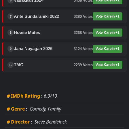
Vadakkan 2024
3436
Votes
Vote Karein +1
6
Ante Sundaraniki 2022
3280
Votes
Vote Karein +1
7
House Mates
3268
Votes
Vote Karein +1
8
Jana Nayagan 2026
3124
Votes
Vote Karein +1
9
TMC
2239
Votes
Vote Karein +1
10
# IMDb Rating
:
6.3/10
# Genre
:
Comedy, Family
# Director
:
Steve Bendelack