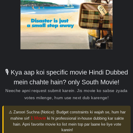
🎙️ Kya aap koi specific movie Hindi Dubbed
mein chahte hain? only South Movie!
Neeche apni request submit karein. Jis movie ko sabse zyada
votes milenge, hum use next dub karenge!
⚠️ Zaroori Suchna (Notice):
Budget constraints ki wajah se, hum har
1 Movie
mahine sirf
ki hi professional in-house dubbing kar sakte
hain. Apni favorite movie ko list mein top par laane ke liye vote
karein!