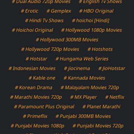
# Dual Audio 720p Movies
# English Tv Shows
# Erotic
# Gemplex
# HBO Original
# Hindi Tv Shows
# hoichoi [Hindi]
# Hoichoi Original
# Hollywood 1080p Movies
# Hollywood 300MB Movies
# Hollywood 720p Movies
# Hotshots
# Hotstar
# Hungama Web Series
# Indonesian Movies
# jiocinema
# JioHotstar
# Kable one
# Kannada Movies
# Korean Drama
# Malayalam Movies 720p
# Marathi Movies 720p
# MX Player
# Netflix
# Paramount Plus Original
# Planet Marathi
# Primeflix
# Punjabi 300MB Movies
# Punjabi Movies 1080p
# Punjabi Movies 720p