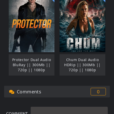
Protector Dual Audio
Chum Dual Audio
BluRay || 300Mb ||
HDRip || 300Mb ||
720p || 1080p
720p || 1080p
Comments
0
COMMENT