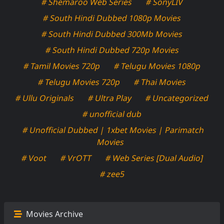
# Shemaroo Web Series
# SonyLIV
# South Hindi Dubbed 1080p Movies
# South Hindi Dubbed 300Mb Movies
# South Hindi Dubbed 720p Movies
# Tamil Movies 720p
# Telugu Movies 1080p
# Telugu Movies 720p
# Thai Movies
# Ullu Originals
# Ultra Play
# Uncategorized
# unofficial dub
# Unofficial Dubbed | 1xbet Movies | Parimatch
Movies
# Voot
# VrOTT
# Web Series [Dual Audio]
# zee5
Movies Archive