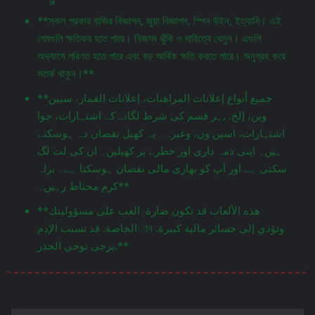
**সকল প্রকার বাজির বিজ্ঞাপন, জুয়া বিজ্ঞাপন, স্পিন উইন, ইত্যাদি। এই
গেমগুলি ক্ষতিকর হতে পারে। নিজস্ব ঝুঁকি ও দায়িত্বে খেলুন। এগুলি
অভ্যাসে পরিণত হতে পারে এবং বড় আর্থিক ক্ষতি করতে পারে। অনুগ্রহ করে
সতর্ক থাকুন।**
**جميع أنواع إعلانات المراهنات، إعلانات القمار، سبين
وين، إلخ. ,ہر قسم کی شرط لگانے کے اشتہارات، جوا
اشتہارات، اسپن ون، وغیرہ۔ یہ کھیل نقصان دہ ہوسکتے
ہیں۔ اپنی ذمہ داری اور خطرے پر کھیلیں۔ ان کی لت لگ
سکتی ہے اور آپ کو بھاری مالی نقصان ہوسکتا ہے۔ براہ
کرم محتاط رہیں۔**
**هذه الألعاب قد تكون ضارة. العب على مسؤوليتك
الخاصة. قد تسبب الإدمান وتؤدي إلى خسائر مالية كبيرة.
يرجى توخي الحذر.**