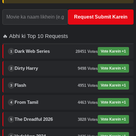
Request Submit Karein
🔥 Abhi ki Top 10 Requests
Dark Web Series
28451
Votes
Vote Karein +1
1
Dirty Harry
9498
Votes
Vote Karein +1
2
Flash
4951
Votes
Vote Karein +1
3
From Tamil
4463
Votes
Vote Karein +1
4
The Dreadful 2026
3828
Votes
Vote Karein +1
5