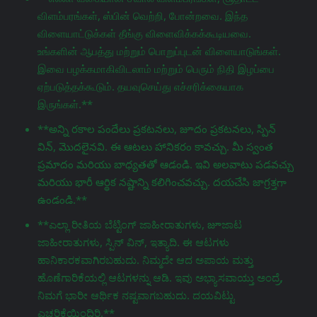
விளம்பரங்கள், ஸ்பின் வெற்றி, போன்றவை. இந்த
விளையாட்டுக்கள் தீங்கு விளைவிக்கக்கூடியவை.
உங்களின் ஆபத்து மற்றும் பொறுப்புடன் விளையாடுங்கள்.
இவை பழக்கமாகிவிடலாம் மற்றும் பெரும் நிதி இழப்பை
ஏற்படுத்தக்கூடும். தயவுசெய்து எச்சரிக்கையாக
இருங்கள்.**
**అన్ని రకాల పందేలు ప్రకటనలు, జూదం ప్రకటనలు, స్పిన్
విన్, మొదలైనవి. ఈ ఆటలు హానికరం కావచ్చు. మీ స్వంత
ప్రమాదం మరియు బాధ్యతతో ఆడండి. ఇవి అలవాటు పడవచ్చు
మరియు భారీ ఆర్థిక నష్టాన్ని కలిగించవచ్చు. దయచేసి జాగ్రತ್ತగా
ఉండండి.**
**ಎಲ್ಲಾ ರೀತಿಯ ಬೆಟ್ಟಿಂಗ್ ಜಾಹೀರಾತುಗಳು, జూಜಾಟ
ಜಾಹೀರಾತುಗಳು, ಸ್ಪಿನ್ ವಿನ್, ಇತ್ಯಾದಿ. ಈ ಆಟಗಳು
ಹಾನಿಕಾರಕವಾಗಿರಬಹುದು. ನಿಮ್ಮದೇ ಆದ ಅಪಾಯ ಮತ್ತು
ಹೊಣೆಗಾರಿಕೆಯಲ್ಲಿ ಆಟಗಳನ್ನು ಆಡಿ. ಇವು ಅಭ್ಯಾಸವಾಯ್ತು ಅಂದ್ರೆ,
ನಿಮಗೆ ಭಾರೀ ಆರ್ಥಿಕ ನಷ್ಟವಾಗಬಹುದು. ದಯವಿಟ್ಟು
ಎಚ್ಚರಿಕೆಯಿಂದಿರಿ.**