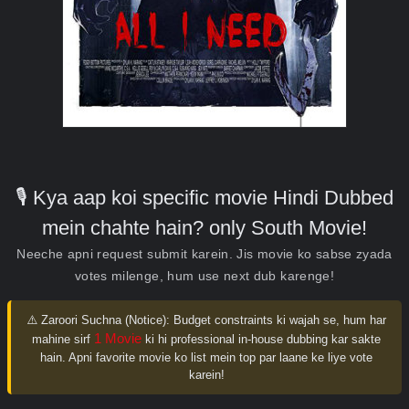
🎙️ Kya aap koi specific movie Hindi Dubbed
mein chahte hain? only South Movie!
Neeche apni request submit karein. Jis movie ko sabse zyada
votes milenge, hum use next dub karenge!
⚠️ Zaroori Suchna (Notice):
Budget constraints ki wajah se, hum har
1 Movie
mahine sirf
ki hi professional in-house dubbing kar sakte
hain. Apni favorite movie ko list mein top par laane ke liye vote
karein!