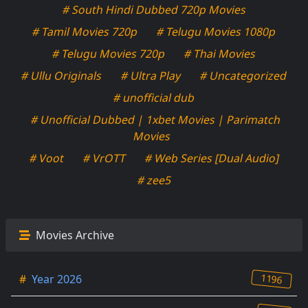
# South Hindi Dubbed 720p Movies
# Tamil Movies 720p
# Telugu Movies 1080p
# Telugu Movies 720p
# Thai Movies
# Ullu Originals
# Ultra Play
# Uncategorized
# unofficial dub
# Unofficial Dubbed | 1xbet Movies | Parimatch
Movies
# Voot
# VrOTT
# Web Series [Dual Audio]
# zee5
Movies Archive
1196
#
Year 2026