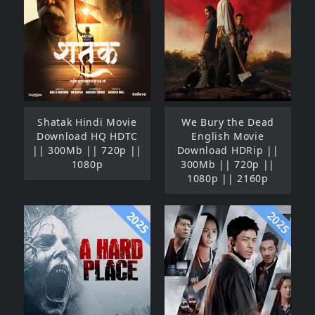
Shatak Hindi Movie
We Bury the Dead
Download HQ HDTC
English Movie
|| 300Mb || 720p ||
Download HDRip ||
1080p
300Mb || 720p ||
1080p || 2160p
2025
2025