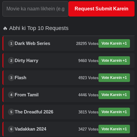
Request Submit Karein
🔥 Abhi ki Top 10 Requests
Dark Web Series
28295
Votes
Vote Karein +1
1
Dirty Harry
9460
Votes
Vote Karein +1
2
Flash
4923
Votes
Vote Karein +1
3
From Tamil
4446
Votes
Vote Karein +1
4
The Dreadful 2026
3815
Votes
Vote Karein +1
5
Vadakkan 2024
3427
Votes
Vote Karein +1
6