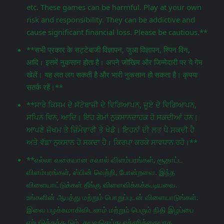
etc. These games can be harmful. Play at your own
risk and responsibility. They can be addictive and
cause significant financial loss. Please be cautious.**
**सभी प्रकार के सट्टेबाजी विज्ञापन, जुआ विज्ञापन, स्पिन विन,
आदि। इसमें नुकसान होता है। अपने जोखिम और जिम्मेदारी पर ये गेम
खेलें। यह लत लग सकती है और भारी नुकसान हो सकता है। कृपया
सतर्क रहें।**
**ਸਾਰੇ ਕਿਸਮ ਦੇ ਸੱਟੇਬਾਜ਼ੀ ਦੇ ਵਿਗਿਆਪਨ, ਜੂਏ ਦੇ ਵਿਗਿਆਪਨ,
ਸਪਿਨ ਵਿਨ, ਆਦਿ। ਇਹ ਗੇਮਾਂ ਨੁਕਸਾਨਦਾਹਕ ਹੋ ਸਕਦੀਆਂ ਹਨ।
ਆਪਣੇ ਜੋਖਮ ਤੇ ਜ਼ਿੰਮੇਵਾਰੀ ਤੇ ਖੇਡੋ। ਇਹਨਾਂ ਦੀ ਲਤ ਪੈ ਸਕਦੀ ਹੈ
ਅਤੇ ਵੱਡਾ ਨੁਕਸਾਨ ਹੋ ਸਕਦਾ ਹੈ। ਕਿਰਪਾ ਕਰਕੇ ਸਾਵਧਾਨ ਰਹੋ।**
**எல்லா வகையான சவால் விளம்பரங்கள், சூதாட்ட
விளம்பரங்கள், ஸ்பின் வெற்றி, போன்றவை. இந்த
விளையாட்டுக்கள் தீங்கு விளைவிக்கக்கூடியவை.
உங்களின் ஆபத்து மற்றும் பொறுப்புடன் விளையாடுங்கள்.
இவை பழக்கமாகிவிடலாம் மற்றும் பெரும் நிதி இழப்பை
ஏற்படுத்தக்கூடும். தயவுசெய்து எச்சரிக்கையாக