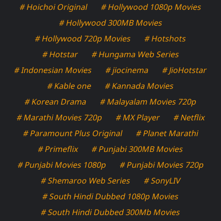
# Hoichoi Original
# Hollywood 1080p Movies
# Hollywood 300MB Movies
# Hollywood 720p Movies
# Hotshots
# Hotstar
# Hungama Web Series
# Indonesian Movies
# jiocinema
# JioHotstar
# Kable one
# Kannada Movies
# Korean Drama
# Malayalam Movies 720p
# Marathi Movies 720p
# MX Player
# Netflix
# Paramount Plus Original
# Planet Marathi
# Primeflix
# Punjabi 300MB Movies
# Punjabi Movies 1080p
# Punjabi Movies 720p
# Shemaroo Web Series
# SonyLIV
# South Hindi Dubbed 1080p Movies
# South Hindi Dubbed 300Mb Movies