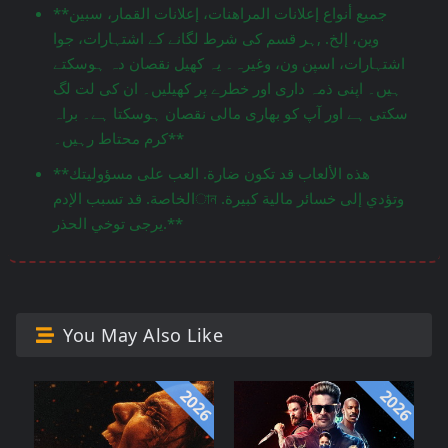
**جميع أنواع إعلانات المراهنات، إعلانات القمار، سبين
وين، إلخ. ,ہر قسم کی شرط لگانے کے اشتہارات، جوا
اشتہارات، اسپن ون، وغیرہ۔ یہ کھیل نقصان دہ ہوسکتے
ہیں۔ اپنی ذمہ داری اور خطرے پر کھیلیں۔ ان کی لت لگ
سکتی ہے اور آپ کو بھاری مالی نقصان ہوسکتا ہے۔ براہ
کرم محتاط رہیں۔**
**هذه الألعاب قد تكون ضارة. العب على مسؤوليتك
الخاصة. قد تسبب الإدمান وتؤدي إلى خسائر مالية كبيرة.
يرجى توخي الحذر.**
You May Also Like
2026
2026