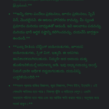
இருங்கள்.**
**అన్ని రకాల పందేలు ప్రకటనలు, జూదం ప్రకటనలు, స్పిన్
విన్, మొదలైనవి. ఈ ఆటలు హానికరం కావచ్చు. మీ స్వంత
ప్రమాదం మరియు బాధ్యతతో ఆడండి. ఇవి అలవాటు పడవచ్చు
మరియు భారీ ఆర్థిక నష్టాన్ని కలిగించవచ్చు. దయచేసి జాగ్రತ್ತగా
ఉండండి.**
**ಎಲ್ಲಾ ರೀತಿಯ ಬೆಟ್ಟಿಂಗ್ ಜಾಹೀರಾತುಗಳು, జూಜಾಟ
ಜಾಹೀರಾತುಗಳು, ಸ್ಪಿನ್ ವಿನ್, ಇತ್ಯಾದಿ. ಈ ಆಟಗಳು
ಹಾನಿಕಾರಕವಾಗಿರಬಹುದು. ನಿಮ್ಮದೇ ಆದ ಅಪಾಯ ಮತ್ತು
ಹೊಣೆಗಾರಿಕೆಯಲ್ಲಿ ಆಟಗಳನ್ನು ಆಡಿ. ಇವು ಅಭ್ಯಾಸವಾಯ್ತು ಅಂದ್ರೆ,
ನಿಮಗೆ ಭಾರೀ ಆರ್ಥಿಕ ನಷ್ಟವಾಗಬಹುದು. ದಯವಿಟ್ಟು
ಎಚ್ಚರಿಕೆಯಿಂದಿರಿ.**
**সকল প্রকার বাজির বিজ্ঞাপন, জুয়া বিজ্ঞাপন, স্পিন উইন, ইত্যাদি। এই
গেমগুলি ক্ষতিকর হতে পারে। নিজস্ব ঝুঁকি ও দায়িত্বে খেলুন। এগুলি
অভ্যাসে পরিণত হতে পারে এবং বড় আর্থিক ক্ষতি করতে পারে। অনুগ্রহ করে
সতর্ক থাকুন।**