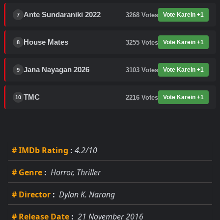
Ante Sundaraniki 2022
3268
Votes
Vote Karein +1
7
House Mates
3255
Votes
Vote Karein +1
8
Jana Nayagan 2026
3103
Votes
Vote Karein +1
9
TMC
2216
Votes
Vote Karein +1
10
# IMDb Rating
:
4.2/10
# Genre
:
Horror, Thriller
# Director
:
Dylan K. Narang
# Release Date
:
21 November 2016