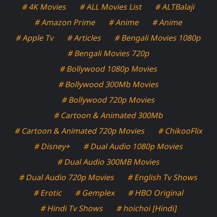
# 4K Movies
# ALL Movies List
# ALTBalaji
# Amazon Prime
# Anime
# Anime
# Apple Tv
# Articles
# Bengali Movies 1080p
# Bengali Movies 720p
# Bollywood 1080p Movies
# Bollywood 300Mb Movies
# Bollywood 720p Movies
# Cartoon & Animated 300Mb
# Cartoon & Animated 720p Movies
# ChikooFlix
# Disney+
# Dual Audio 1080p Movies
# Dual Audio 300MB Movies
# Dual Audio 720p Movies
# English Tv Shows
# Erotic
# Gemplex
# HBO Original
# Hindi Tv Shows
# hoichoi [Hindi]