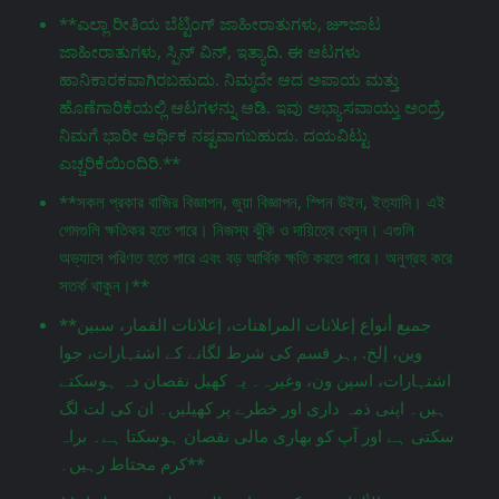
**ಎಲ್ಲಾ ರೀತಿಯ ಬೆಟ್ಟಿಂಗ್ ಜಾಹೀರಾತುಗಳು, జూಜಾಟ
ಜಾಹೀರಾತುಗಳು, ಸ್ಪಿನ್ ವಿನ್, ಇತ್ಯಾದಿ. ಈ ಆಟಗಳು
ಹಾನಿಕಾರಕವಾಗಿರಬಹುದು. ನಿಮ್ಮದೇ ಆದ ಅಪಾಯ ಮತ್ತು
ಹೊಣೆಗಾರಿಕೆಯಲ್ಲಿ ಆಟಗಳನ್ನು ಆಡಿ. ಇವು ಅಭ್ಯಾಸವಾಯ್ತು ಅಂದ್ರೆ,
ನಿಮಗೆ ಭಾರೀ ಆರ್ಥಿಕ ನಷ್ಟವಾಗಬಹುದು. ದಯವಿಟ್ಟು
ಎಚ್ಚರಿಕೆಯಿಂದಿರಿ.**
**সকল প্রকার বাজির বিজ্ঞাপন, জুয়া বিজ্ঞাপন, স্পিন উইন, ইত্যাদি। এই
গেমগুলি ক্ষতিকর হতে পারে। নিজস্ব ঝুঁকি ও দায়িত্বে খেলুন। এগুলি
অভ্যাসে পরিণত হতে পারে এবং বড় আর্থিক ক্ষতি করতে পারে। অনুগ্রহ করে
সতর্ক থাকুন।**
**جميع أنواع إعلانات المراهنات، إعلانات القمار، سبين
وين، إلخ. ,ہر قسم کی شرط لگانے کے اشتہارات، جوا
اشتہارات، اسپن ون، وغیرہ۔ یہ کھیل نقصان دہ ہوسکتے
ہیں۔ اپنی ذمہ داری اور خطرے پر کھیلیں۔ ان کی لت لگ
سکتی ہے اور آپ کو بھاری مالی نقصان ہوسکتا ہے۔ براہ
کرم محتاط رہیں۔**