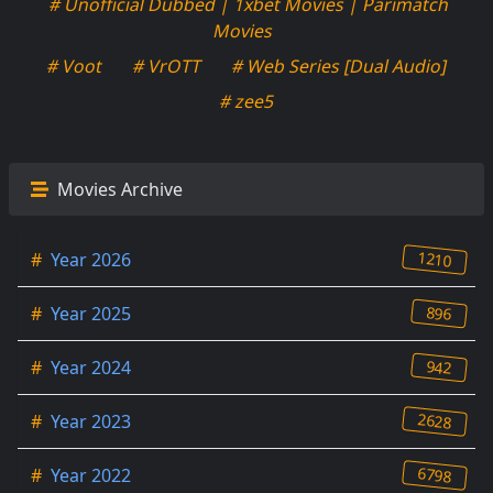
# Unofficial Dubbed | 1xbet Movies | Parimatch
Movies
# Voot
# VrOTT
# Web Series [Dual Audio]
# zee5
Movies Archive
1210
#
Year 2026
896
#
Year 2025
942
#
Year 2024
2628
#
Year 2023
6798
#
Year 2022