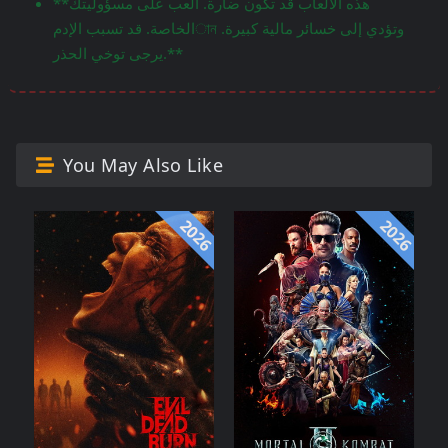
**هذه الألعاب قد تكون ضارة. العب على مسؤوليتك
الخاصة. قد تسبب الإدمান وتؤدي إلى خسائر مالية كبيرة.
يرجى توخي الحذر.**
You May Also Like
2026
2026