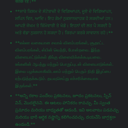
सतर्क रहें।**
**ਸਾਰੇ ਕਿਸਮ ਦੇ ਸੱਟੇਬਾਜ਼ੀ ਦੇ ਵਿਗਿਆਪਨ, ਜੂਏ ਦੇ ਵਿਗਿਆਪਨ,
ਸਪਿਨ ਵਿਨ, ਆਦਿ। ਇਹ ਗੇਮਾਂ ਨੁਕਸਾਨਦਾਹਕ ਹੋ ਸਕਦੀਆਂ ਹਨ।
ਆਪਣੇ ਜੋਖਮ ਤੇ ਜ਼ਿੰਮੇਵਾਰੀ ਤੇ ਖੇਡੋ। ਇਹਨਾਂ ਦੀ ਲਤ ਪੈ ਸਕਦੀ ਹੈ
ਅਤੇ ਵੱਡਾ ਨੁਕਸਾਨ ਹੋ ਸਕਦਾ ਹੈ। ਕਿਰਪਾ ਕਰਕੇ ਸਾਵਧਾਨ ਰਹੋ।**
**எல்லா வகையான சவால் விளம்பரங்கள், சூதாட்ட
விளம்பரங்கள், ஸ்பின் வெற்றி, போன்றவை. இந்த
விளையாட்டுக்கள் தீங்கு விளைவிக்கக்கூடியவை.
உங்களின் ஆபத்து மற்றும் பொறுப்புடன் விளையாடுங்கள்.
இவை பழக்கமாகிவிடலாம் மற்றும் பெரும் நிதி இழப்பை
ஏற்படுத்தக்கூடும். தயவுசெய்து எச்சரிக்கையாக
இருங்கள்.**
**అన్ని రకాల పందేలు ప్రకటనలు, జూదం ప్రకటనలు, స్పిన్
విన్, మొదలైనవి. ఈ ఆటలు హానికరం కావచ్చు. మీ స్వంత
ప్రమాదం మరియు బాధ్యతతో ఆడండి. ఇవి అలవాటు పడవచ్చు
మరియు భారీ ఆర్థిక నష్టాన్ని కలిగించవచ్చు. దయచేసి జాగ్రತ್ತగా
ఉండండి.**