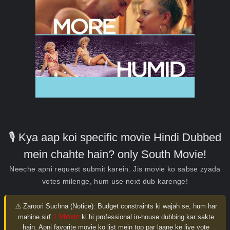
🎙️ Kya aap koi specific movie Hindi Dubbed
mein chahte hain? only South Movie!
Neeche apni request submit karein. Jis movie ko sabse zyada
votes milenge, hum use next dub karenge!
⚠️ Zaroori Suchna (Notice):
Budget constraints ki wajah se, hum har
1 Movie
mahine sirf
ki hi professional in-house dubbing kar sakte
hain. Apni favorite movie ko list mein top par laane ke liye vote