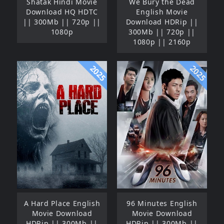
Shatak Hindi Movie
We Bury the Dead
Download HQ HDTC
English Movie
|| 300Mb || 720p ||
Download HDRip ||
1080p
300Mb || 720p ||
1080p || 2160p
2025
2025
A Hard Place English
96 Minutes English
Movie Download
Movie Download
HDRip || 300Mb ||
HDRip || 300Mb ||