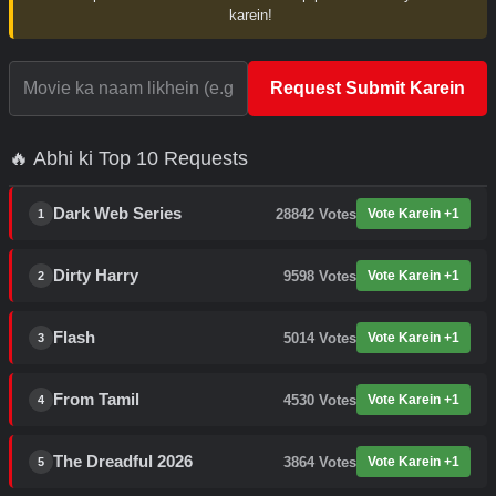
karein!
Request Submit Karein
🔥 Abhi ki Top 10 Requests
Dark Web Series
28842
Votes
Vote Karein +1
1
Dirty Harry
9598
Votes
Vote Karein +1
2
Flash
5014
Votes
Vote Karein +1
3
From Tamil
4530
Votes
Vote Karein +1
4
The Dreadful 2026
3864
Votes
Vote Karein +1
5