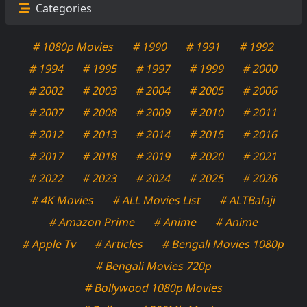
Categories
# 1080p Movies
# 1990
# 1991
# 1992
# 1994
# 1995
# 1997
# 1999
# 2000
# 2002
# 2003
# 2004
# 2005
# 2006
# 2007
# 2008
# 2009
# 2010
# 2011
# 2012
# 2013
# 2014
# 2015
# 2016
# 2017
# 2018
# 2019
# 2020
# 2021
# 2022
# 2023
# 2024
# 2025
# 2026
# 4K Movies
# ALL Movies List
# ALTBalaji
# Amazon Prime
# Anime
# Anime
# Apple Tv
# Articles
# Bengali Movies 1080p
# Bengali Movies 720p
# Bollywood 1080p Movies