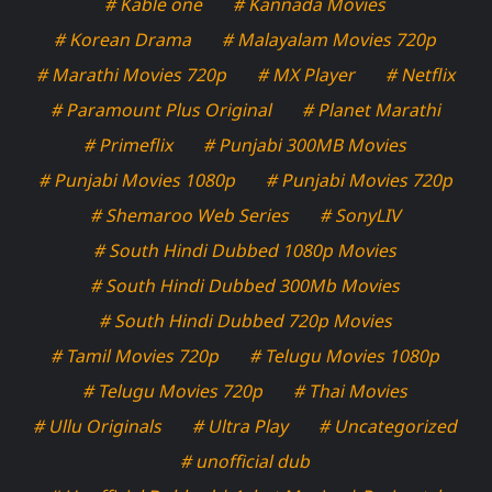
# Kable one
# Kannada Movies
# Korean Drama
# Malayalam Movies 720p
# Marathi Movies 720p
# MX Player
# Netflix
# Paramount Plus Original
# Planet Marathi
# Primeflix
# Punjabi 300MB Movies
# Punjabi Movies 1080p
# Punjabi Movies 720p
# Shemaroo Web Series
# SonyLIV
# South Hindi Dubbed 1080p Movies
# South Hindi Dubbed 300Mb Movies
# South Hindi Dubbed 720p Movies
# Tamil Movies 720p
# Telugu Movies 1080p
# Telugu Movies 720p
# Thai Movies
# Ullu Originals
# Ultra Play
# Uncategorized
# unofficial dub