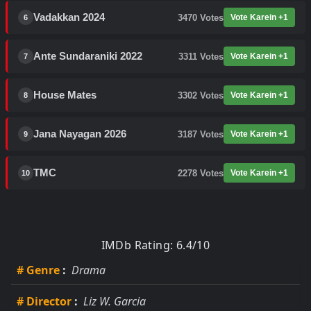
Vadakkan 2024
3470
Votes
Vote Karein +1
6
Ante Sundaraniki 2022
3311
Votes
Vote Karein +1
7
House Mates
3302
Votes
Vote Karein +1
8
Jana Nayagan 2026
3187
Votes
Vote Karein +1
9
TMC
2278
Votes
Vote Karein +1
10
IMDb Rating: 6.4/10
# Genre
:
Drama
# Director
:
Liz W. Garcia