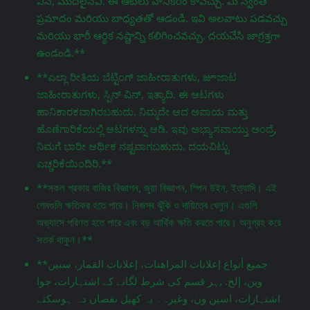
విన్, మొదలైనవి. ఈ ఆటలు హానికరం కావచ్చు. మీ స్వంత
ప్రమాదం మరియు బాధ్యతతో ఆడండి. ఇవి అలవాటు పడవచ్చు
మరియు భారీ ఆర్థిక నష్టాన్ని కలిగించవచ్చు. దయచేసి జాగ్రತ್ತగా
ఉండండి.**
**ಎಲ್ಲಾ ರೀತಿಯ ಬೆಟ್ಟಿಂಗ್ ಜಾಹೀರಾತುಗಳು, జూಜಾಟ
ಜಾಹೀರಾತುಗಳು, ಸ್ಪಿನ್ ವಿನ್, ಇತ್ಯಾದಿ. ಈ ಆಟಗಳು
ಹಾನಿಕಾರಕವಾಗಿರಬಹುದು. ನಿಮ್ಮದೇ ಆದ ಅಪಾಯ ಮತ್ತು
ಹೊಣೆಗಾರಿಕೆಯಲ್ಲಿ ಆಟಗಳನ್ನು ಆಡಿ. ಇವು ಅಭ್ಯಾಸವಾಯ್ತು ಅಂದ್ರೆ,
ನಿಮಗೆ ಭಾರೀ ಆರ್ಥಿಕ ನಷ್ಟವಾಗಬಹುದು. ದಯವಿಟ್ಟು
ಎಚ್ಚರಿಕೆಯಿಂದಿರಿ.**
**সকল প্রকার বাজির বিজ্ঞাপন, জুয়া বিজ্ঞাপন, স্পিন উইন, ইত্যাদি। এই
গেমগুলি ক্ষতিকর হতে পারে। নিজস্ব ঝুঁকি ও দায়িত্বে খেলুন। এগুলি
অভ্যাসে পরিণত হতে পারে এবং বড় আর্থিক ক্ষতি করতে পারে। অনুগ্রহ করে
সতর্ক থাকুন।**
**جميع أنواع إعلانات المراهنات، إعلانات القمار، سبين
وين، إلخ. ,ہر قسم کی شرط لگانے کے اشتہارات، جوا
اشتہارات، اسپن ون، وغیرہ۔ یہ کھیل نقصان دہ ہوسکتے