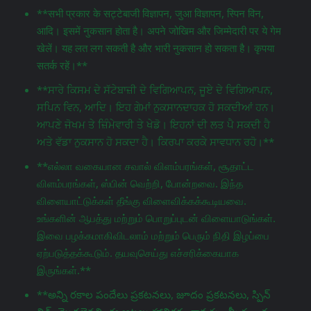
**सभी प्रकार के सट्टेबाजी विज्ञापन, जुआ विज्ञापन, स्पिन विन,
आदि। इसमें नुकसान होता है। अपने जोखिम और जिम्मेदारी पर ये गेम
खेलें। यह लत लग सकती है और भारी नुकसान हो सकता है। कृपया
सतर्क रहें।**
**ਸਾਰੇ ਕਿਸਮ ਦੇ ਸੱਟੇਬਾਜ਼ੀ ਦੇ ਵਿਗਿਆਪਨ, ਜੂਏ ਦੇ ਵਿਗਿਆਪਨ,
ਸਪਿਨ ਵਿਨ, ਆਦਿ। ਇਹ ਗੇਮਾਂ ਨੁਕਸਾਨਦਾਹਕ ਹੋ ਸਕਦੀਆਂ ਹਨ।
ਆਪਣੇ ਜੋਖਮ ਤੇ ਜ਼ਿੰਮੇਵਾਰੀ ਤੇ ਖੇਡੋ। ਇਹਨਾਂ ਦੀ ਲਤ ਪੈ ਸਕਦੀ ਹੈ
ਅਤੇ ਵੱਡਾ ਨੁਕਸਾਨ ਹੋ ਸਕਦਾ ਹੈ। ਕਿਰਪਾ ਕਰਕੇ ਸਾਵਧਾਨ ਰਹੋ।**
**எல்லா வகையான சவால் விளம்பரங்கள், சூதாட்ட
விளம்பரங்கள், ஸ்பின் வெற்றி, போன்றவை. இந்த
விளையாட்டுக்கள் தீங்கு விளைவிக்கக்கூடியவை.
உங்களின் ஆபத்து மற்றும் பொறுப்புடன் விளையாடுங்கள்.
இவை பழக்கமாகிவிடலாம் மற்றும் பெரும் நிதி இழப்பை
ஏற்படுத்தக்கூடும். தயவுசெய்து எச்சரிக்கையாக
இருங்கள்.**
**అన్ని రకాల పందేలు ప్రకటనలు, జూదం ప్రకటనలు, స్పిన్