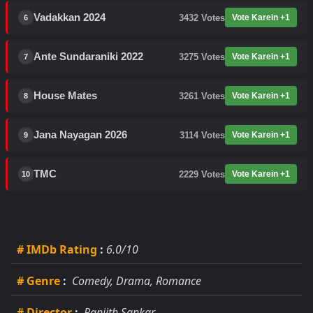
Vadakkan 2024
3432
Votes
Vote Karein +1
6
Ante Sundaraniki 2022
3275
Votes
Vote Karein +1
7
House Mates
3261
Votes
Vote Karein +1
8
Jana Nayagan 2026
3114
Votes
Vote Karein +1
9
TMC
2229
Votes
Vote Karein +1
10
# IMDb Rating
:
6.0/10
# Genre
:
Comedy, Drama, Romance
# Director
:
Ranjith Sankar