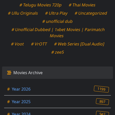
# Telugu Movies 720p
# Thai Movies
# Ullu Originals
# Ultra Play
# Uncategorized
# unofficial dub
# Unofficial Dubbed | 1xbet Movies | Parimatch
Movies
# Voot
# VrOTT
# Web Series [Dual Audio]
# zee5
Movies Archive
1199
#
Year 2026
897
#
Year 2025
942
#
Year 2024