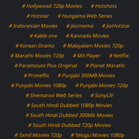
# Hollywood 720p Movies
# Hotshots
# Hotstar
# Hungama Web Series
# Indonesian Movies
# jiocinema
# JioHotstar
# Kable one
# Kannada Movies
# Korean Drama
# Malayalam Movies 720p
# Marathi Movies 720p
# MX Player
# Netflix
# Paramount Plus Original
# Planet Marathi
# Primeflix
# Punjabi 300MB Movies
# Punjabi Movies 1080p
# Punjabi Movies 720p
# Shemaroo Web Series
# SonyLIV
# South Hindi Dubbed 1080p Movies
# South Hindi Dubbed 300Mb Movies
# South Hindi Dubbed 720p Movies
# Tamil Movies 720p
# Telugu Movies 1080p