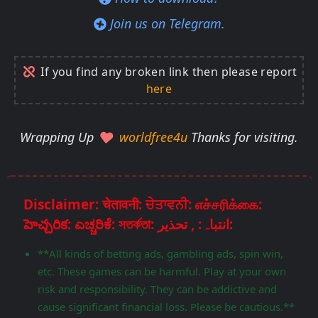
Join us on Telegram.
If you find any broken link then please report
here
Wrapping Up
worldfree4u
Thanks for visiting.
Disclaimer: चेतावनी: ਚੇਤਾਵਨੀ: எச்சரிக்கை:
హెచ్చరిక: ಎಚ್ಚರಿಕೆ: সতর্কতা: انتباہ: , تحذير:
**All kinds of betting ads, gambling ads, spin win,
etc. These games can be harmful. Play at your own
risk and responsibility. They can be addictive and
cause significant financial loss. Please be cautious.**