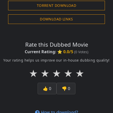
TORRENT DOWNLOAD
DOWNLOAD LINKS
Rate this Dubbed Movie
Current Rating:
⭐ 0.0/5
(
0
Votes)
Your rating helps us improve our in-house dubbing quality!
★
★
★
★
★
👍
0
👎
0
How to download?