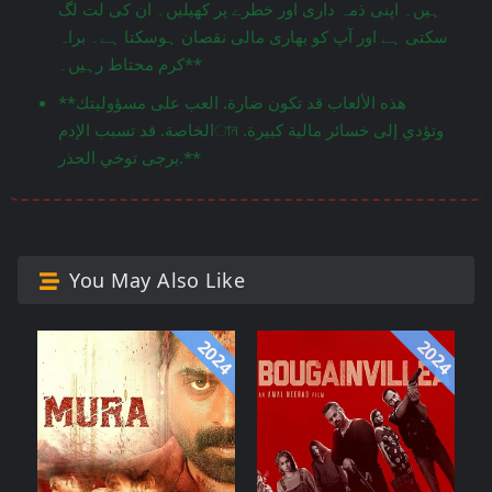
ہیں۔ اپنی ذمہ داری اور خطرے پر کھیلیں۔ ان کی لت لگ
سکتی ہے اور آپ کو بھاری مالی نقصان ہوسکتا ہے۔ براہ
کرم محتاط رہیں۔**
**هذه الألعاب قد تكون ضارة. العب على مسؤوليتك
الخاصة. قد تسبب الإدمান وتؤدي إلى خسائر مالية كبيرة.
يرجى توخي الحذر.**
You May Also Like
2024
2024