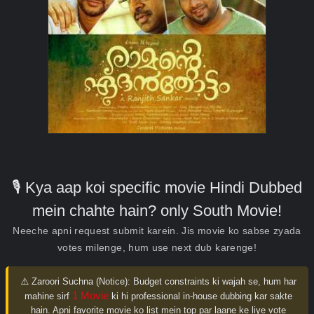
🎙️ Kya aap koi specific movie Hindi Dubbed
mein chahte hain? only South Movie!
Neeche apni request submit karein. Jis movie ko sabse zyada
votes milenge, hum use next dub karenge!
⚠️ Zaroori Suchna (Notice):
Budget constraints ki wajah se, hum har
1 Movie
mahine sirf
ki hi professional in-house dubbing kar sakte
hain. Apni favorite movie ko list mein top par laane ke liye vote