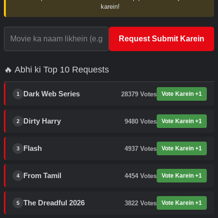
karein!
Request Submit Karein
🔥 Abhi ki Top 10 Requests
Dark Web Series
28379
Votes
Vote Karein +1
1
Dirty Harry
9480
Votes
Vote Karein +1
2
Flash
4937
Votes
Vote Karein +1
3
From Tamil
4454
Votes
Vote Karein +1
4
The Dreadful 2026
3822
Votes
Vote Karein +1
5