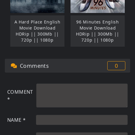
A Hard Place English
96 Minutes English
Movie Download
Movie Download
HDRip || 300Mb ||
HDRip || 300Mb ||
720p || 1080p
720p || 1080p
Comments
0
COMMENT
*
NAME
*