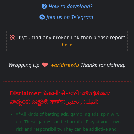
How to download?
Join us on Telegram.
If you find any broken link then please report
here
Wrapping Up
worldfree4u
Thanks for visiting.
Disclaimer: चेतावनी: ਚੇਤਾਵਨੀ: எச்சரிக்கை:
హెచ్చరిక: ಎಚ್ಚರಿಕೆ: সতর্কতা: انتباہ: , تحذير:
**All kinds of betting ads, gambling ads, spin win,
etc. These games can be harmful. Play at your own
risk and responsibility. They can be addictive and