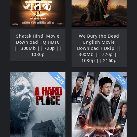
Shatak Hindi Movie
We Bury the Dead
Download HQ HDTC
English Movie
|| 300Mb || 720p ||
Download HDRip ||
1080p
300Mb || 720p ||
1080p || 2160p
2025
2025