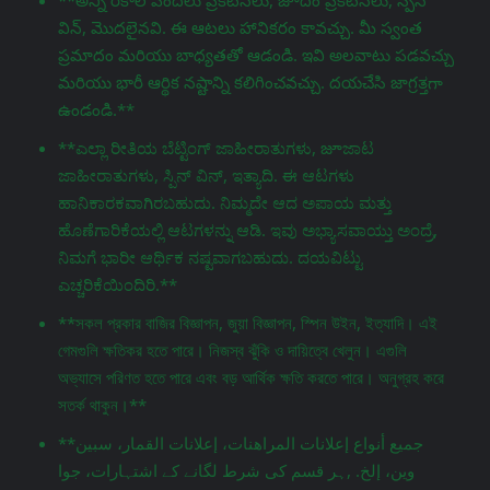
విన్, మొదలైనవి. ఈ ఆటలు హానికరం కావచ్చు. మీ స్వంత
ప్రమాదం మరియు బాధ్యతతో ఆడండి. ఇవి అలవాటు పడవచ్చు
మరియు భారీ ఆర్థిక నష్టాన్ని కలిగించవచ్చు. దయచేసి జాగ్రತ್ತగా
ఉండండి.**
**ಎಲ್ಲಾ ರೀತಿಯ ಬೆಟ್ಟಿಂಗ್ ಜಾಹೀರಾತುಗಳು, జూಜಾಟ
ಜಾಹೀರಾತುಗಳು, ಸ್ಪಿನ್ ವಿನ್, ಇತ್ಯಾದಿ. ಈ ಆಟಗಳು
ಹಾನಿಕಾರಕವಾಗಿರಬಹುದು. ನಿಮ್ಮದೇ ಆದ ಅಪಾಯ ಮತ್ತು
ಹೊಣೆಗಾರಿಕೆಯಲ್ಲಿ ಆಟಗಳನ್ನು ಆಡಿ. ಇವು ಅಭ್ಯಾಸವಾಯ್ತು ಅಂದ್ರೆ,
ನಿಮಗೆ ಭಾರೀ ಆರ್ಥಿಕ ನಷ್ಟವಾಗಬಹುದು. ದಯವಿಟ್ಟು
ಎಚ್ಚರಿಕೆಯಿಂದಿರಿ.**
**সকল প্রকার বাজির বিজ্ঞাপন, জুয়া বিজ্ঞাপন, স্পিন উইন, ইত্যাদি। এই
গেমগুলি ক্ষতিকর হতে পারে। নিজস্ব ঝুঁকি ও দায়িত্বে খেলুন। এগুলি
অভ্যাসে পরিণত হতে পারে এবং বড় আর্থিক ক্ষতি করতে পারে। অনুগ্রহ করে
সতর্ক থাকুন।**
**جميع أنواع إعلانات المراهنات، إعلانات القمار، سبين
وين، إلخ. ,ہر قسم کی شرط لگانے کے اشتہارات، جوا