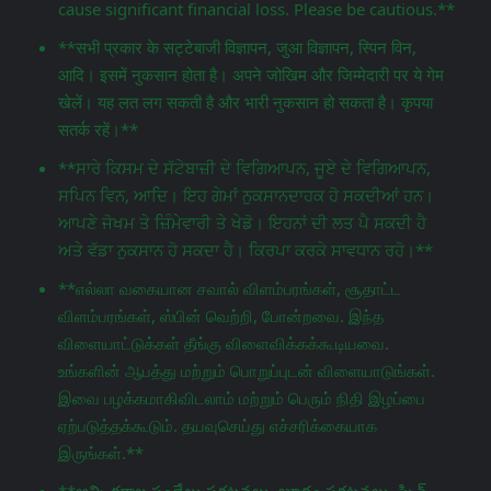
cause significant financial loss. Please be cautious.**
**सभी प्रकार के सट्टेबाजी विज्ञापन, जुआ विज्ञापन, स्पिन विन,
आदि। इसमें नुकसान होता है। अपने जोखिम और जिम्मेदारी पर ये गेम
खेलें। यह लत लग सकती है और भारी नुकसान हो सकता है। कृपया
सतर्क रहें।**
**ਸਾਰੇ ਕਿਸਮ ਦੇ ਸੱਟੇਬਾਜ਼ੀ ਦੇ ਵਿਗਿਆਪਨ, ਜੂਏ ਦੇ ਵਿਗਿਆਪਨ,
ਸਪਿਨ ਵਿਨ, ਆਦਿ। ਇਹ ਗੇਮਾਂ ਨੁਕਸਾਨਦਾਹਕ ਹੋ ਸਕਦੀਆਂ ਹਨ।
ਆਪਣੇ ਜੋਖਮ ਤੇ ਜ਼ਿੰਮੇਵਾਰੀ ਤੇ ਖੇਡੋ। ਇਹਨਾਂ ਦੀ ਲਤ ਪੈ ਸਕਦੀ ਹੈ
ਅਤੇ ਵੱਡਾ ਨੁਕਸਾਨ ਹੋ ਸਕਦਾ ਹੈ। ਕਿਰਪਾ ਕਰਕੇ ਸਾਵਧਾਨ ਰਹੋ।**
**எல்லா வகையான சவால் விளம்பரங்கள், சூதாட்ட
விளம்பரங்கள், ஸ்பின் வெற்றி, போன்றவை. இந்த
விளையாட்டுக்கள் தீங்கு விளைவிக்கக்கூடியவை.
உங்களின் ஆபத்து மற்றும் பொறுப்புடன் விளையாடுங்கள்.
இவை பழக்கமாகிவிடலாம் மற்றும் பெரும் நிதி இழப்பை
ஏற்படுத்தக்கூடும். தயவுசெய்து எச்சரிக்கையாக
இருங்கள்.**
**అన్ని రకాల పందేలు ప్రకటనలు, జూదం ప్రకటనలు, స్పిన్