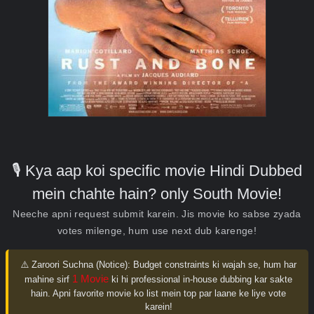
🎙️ Kya aap koi specific movie Hindi Dubbed
mein chahte hain? only South Movie!
Neeche apni request submit karein. Jis movie ko sabse zyada
votes milenge, hum use next dub karenge!
⚠️ Zaroori Suchna (Notice):
Budget constraints ki wajah se, hum har
1 Movie
mahine sirf
ki hi professional in-house dubbing kar sakte
hain. Apni favorite movie ko list mein top par laane ke liye vote
karein!