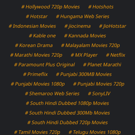
# Hollywood 720p Movies
# Hotshots
# Hotstar
# Hungama Web Series
# Indonesian Movies
# jiocinema
# JioHotstar
# Kable one
# Kannada Movies
# Korean Drama
# Malayalam Movies 720p
# Marathi Movies 720p
# MX Player
# Netflix
# Paramount Plus Original
# Planet Marathi
# Primeflix
# Punjabi 300MB Movies
# Punjabi Movies 1080p
# Punjabi Movies 720p
# Shemaroo Web Series
# SonyLIV
# South Hindi Dubbed 1080p Movies
# South Hindi Dubbed 300Mb Movies
# South Hindi Dubbed 720p Movies
# Tamil Movies 720p
# Telugu Movies 1080p