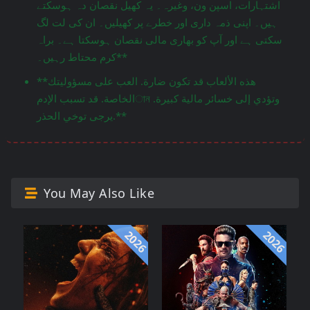
اشتہارات، اسپن ون، وغیرہ۔ یہ کھیل نقصان دہ ہوسکتے
ہیں۔ اپنی ذمہ داری اور خطرے پر کھیلیں۔ ان کی لت لگ
سکتی ہے اور آپ کو بھاری مالی نقصان ہوسکتا ہے۔ براہ
کرم محتاط رہیں۔**
**هذه الألعاب قد تكون ضارة. العب على مسؤوليتك
الخاصة. قد تسبب الإدمান وتؤدي إلى خسائر مالية كبيرة.
يرجى توخي الحذر.**
You May Also Like
2026
2026