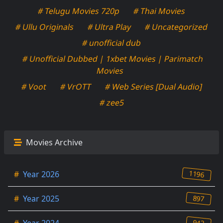
# Telugu Movies 720p
# Thai Movies
# Ullu Originals
# Ultra Play
# Uncategorized
# unofficial dub
# Unofficial Dubbed | 1xbet Movies | Parimatch
Movies
# Voot
# VrOTT
# Web Series [Dual Audio]
# zee5
Movies Archive
1196
#
Year 2026
897
#
Year 2025
942
#
Year 2024