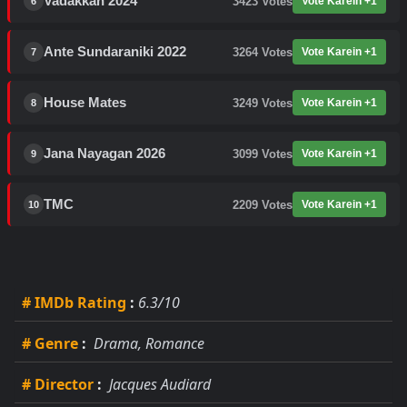
Vadakkan 2024
3423
Votes
Vote Karein +1
6
Ante Sundaraniki 2022
3264
Votes
Vote Karein +1
7
House Mates
3249
Votes
Vote Karein +1
8
Jana Nayagan 2026
3099
Votes
Vote Karein +1
9
TMC
2209
Votes
Vote Karein +1
10
# IMDb Rating
:
6.3/10
# Genre
:
Drama, Romance
# Director
:
Jacques Audiard