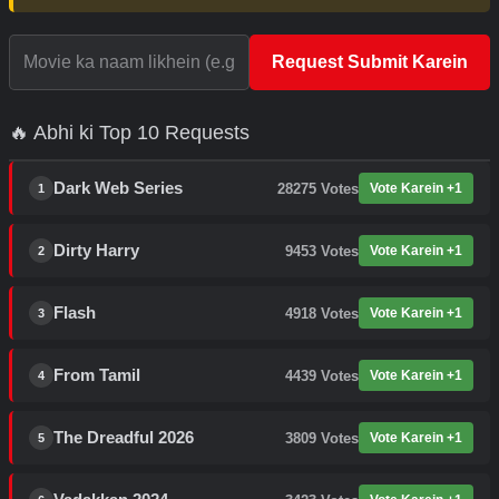
Request Submit Karein
🔥 Abhi ki Top 10 Requests
Dark Web Series
28275
Votes
Vote Karein +1
1
Dirty Harry
9453
Votes
Vote Karein +1
2
Flash
4918
Votes
Vote Karein +1
3
From Tamil
4439
Votes
Vote Karein +1
4
The Dreadful 2026
3809
Votes
Vote Karein +1
5