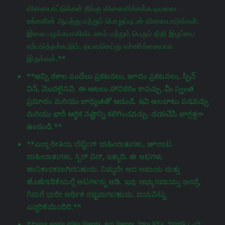
விளையாட்டுக்கள் தீங்கு விளைவிக்கக்கூடியவை.
உங்களின் ஆபத்து மற்றும் பொறுப்புடன் விளையாடுங்கள்.
இவை பழக்கமாகிவிடலாம் மற்றும் பெரும் நிதி இழப்பை
ஏற்படுத்தக்கூடும். தயவுசெய்து எச்சரிக்கையாக
இருங்கள்.**
**అన్ని రకాల పందేలు ప్రకటనలు, జూదం ప్రకటనలు, స్పిన్
విన్, మొదలైనవి. ఈ ఆటలు హానికరం కావచ్చు. మీ స్వంత
ప్రమాదం మరియు బాధ్యతతో ఆడండి. ఇవి అలవాటు పడవచ్చు
మరియు భారీ ఆర్థిక నష్టాన్ని కలిగించవచ్చు. దయచేసి జాగ్రತ್ತగా
ఉండండి.**
**ಎಲ್ಲಾ ರೀತಿಯ ಬೆಟ್ಟಿಂಗ್ ಜಾಹೀರಾತುಗಳು, జూಜಾಟ
ಜಾಹೀರಾತುಗಳು, ಸ್ಪಿನ್ ವಿನ್, ಇತ್ಯಾದಿ. ಈ ಆಟಗಳು
ಹಾನಿಕಾರಕವಾಗಿರಬಹುದು. ನಿಮ್ಮದೇ ಆದ ಅಪಾಯ ಮತ್ತು
ಹೊಣೆಗಾರಿಕೆಯಲ್ಲಿ ಆಟಗಳನ್ನು ಆಡಿ. ಇವು ಅಭ್ಯಾಸವಾಯ್ತು ಅಂದ್ರೆ,
ನಿಮಗೆ ಭಾರೀ ಆರ್ಥಿಕ ನಷ್ಟವಾಗಬಹುದು. ದಯವಿಟ್ಟು
ಎಚ್ಚರಿಕೆಯಿಂದಿರಿ.**
**সকল প্রকার বাজির বিজ্ঞাপন, জুয়া বিজ্ঞাপন, স্পিন উইন, ইত্যাদি। এই