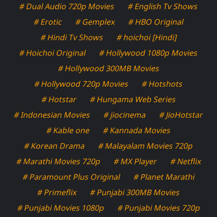
# Dual Audio 720p Movies
# English Tv Shows
# Erotic
# Gemplex
# HBO Original
# Hindi Tv Shows
# hoichoi [Hindi]
# Hoichoi Original
# Hollywood 1080p Movies
# Hollywood 300MB Movies
# Hollywood 720p Movies
# Hotshots
# Hotstar
# Hungama Web Series
# Indonesian Movies
# jiocinema
# JioHotstar
# Kable one
# Kannada Movies
# Korean Drama
# Malayalam Movies 720p
# Marathi Movies 720p
# MX Player
# Netflix
# Paramount Plus Original
# Planet Marathi
# Primeflix
# Punjabi 300MB Movies
# Punjabi Movies 1080p
# Punjabi Movies 720p