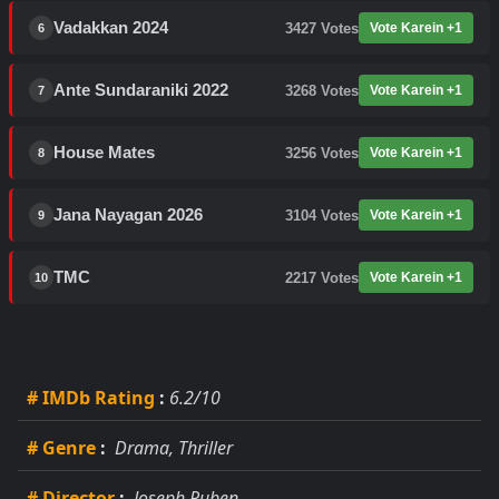
Vadakkan 2024
3427
Votes
Vote Karein +1
6
Ante Sundaraniki 2022
3268
Votes
Vote Karein +1
7
House Mates
3256
Votes
Vote Karein +1
8
Jana Nayagan 2026
3104
Votes
Vote Karein +1
9
TMC
2217
Votes
Vote Karein +1
10
# IMDb Rating
:
6.2/10
# Genre
:
Drama, Thriller
# Director
:
Joseph Ruben