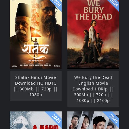
2026
2024
Shatak Hindi Movie
We Bury the Dead
Download HQ HDTC
English Movie
|| 300Mb || 720p ||
Download HDRip ||
1080p
300Mb || 720p ||
1080p || 2160p
2025
2025