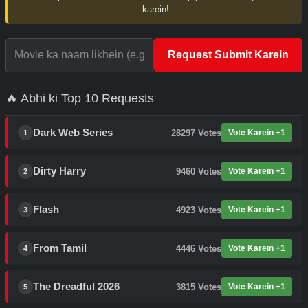
karein!
Request Submit Karein
🔥 Abhi ki Top 10 Requests
Dark Web Series
28297
Votes
Vote Karein +1
1
Dirty Harry
9460
Votes
Vote Karein +1
2
Flash
4923
Votes
Vote Karein +1
3
From Tamil
4446
Votes
Vote Karein +1
4
The Dreadful 2026
3815
Votes
Vote Karein +1
5