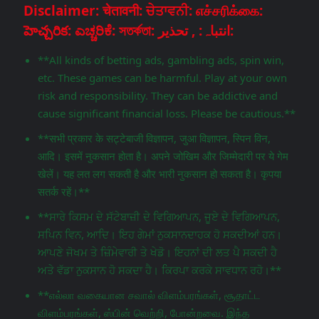
Disclaimer: चेतावनी: ਚੇਤਾਵਨੀ: எச்சரிக்கை:
హెచ్చరిక: ಎಚ್ಚರಿಕೆ: সতর্কতা: انتباہ: , تحذير:
**All kinds of betting ads, gambling ads, spin win,
etc. These games can be harmful. Play at your own
risk and responsibility. They can be addictive and
cause significant financial loss. Please be cautious.**
**सभी प्रकार के सट्टेबाजी विज्ञापन, जुआ विज्ञापन, स्पिन विन,
आदि। इसमें नुकसान होता है। अपने जोखिम और जिम्मेदारी पर ये गेम
खेलें। यह लत लग सकती है और भारी नुकसान हो सकता है। कृपया
सतर्क रहें।**
**ਸਾਰੇ ਕਿਸਮ ਦੇ ਸੱਟੇਬਾਜ਼ੀ ਦੇ ਵਿਗਿਆਪਨ, ਜੂਏ ਦੇ ਵਿਗਿਆਪਨ,
ਸਪਿਨ ਵਿਨ, ਆਦਿ। ਇਹ ਗੇਮਾਂ ਨੁਕਸਾਨਦਾਹਕ ਹੋ ਸਕਦੀਆਂ ਹਨ।
ਆਪਣੇ ਜੋਖਮ ਤੇ ਜ਼ਿੰਮੇਵਾਰੀ ਤੇ ਖੇਡੋ। ਇਹਨਾਂ ਦੀ ਲਤ ਪੈ ਸਕਦੀ ਹੈ
ਅਤੇ ਵੱਡਾ ਨੁਕਸਾਨ ਹੋ ਸਕਦਾ ਹੈ। ਕਿਰਪਾ ਕਰਕੇ ਸਾਵਧਾਨ ਰਹੋ।**
**எல்லா வகையான சவால் விளம்பரங்கள், சூதாட்ட
விளம்பரங்கள், ஸ்பின் வெற்றி, போன்றவை. இந்த