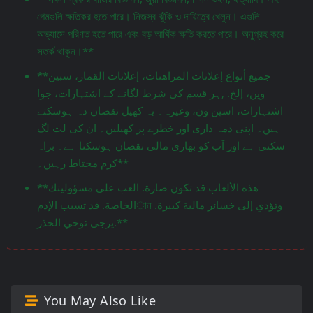
গেমগুলি ক্ষতিকর হতে পারে। নিজস্ব ঝুঁকি ও দায়িত্বে খেলুন। এগুলি
অভ্যাসে পরিণত হতে পারে এবং বড় আর্থিক ক্ষতি করতে পারে। অনুগ্রহ করে
সতর্ক থাকুন।**
**جميع أنواع إعلانات المراهنات، إعلانات القمار، سبين
وين، إلخ. ,ہر قسم کی شرط لگانے کے اشتہارات، جوا
اشتہارات، اسپن ون، وغیرہ۔ یہ کھیل نقصان دہ ہوسکتے
ہیں۔ اپنی ذمہ داری اور خطرے پر کھیلیں۔ ان کی لت لگ
سکتی ہے اور آپ کو بھاری مالی نقصان ہوسکتا ہے۔ براہ
کرم محتاط رہیں۔**
**هذه الألعاب قد تكون ضارة. العب على مسؤوليتك
الخاصة. قد تسبب الإدمান وتؤدي إلى خسائر مالية كبيرة.
يرجى توخي الحذر.**
You May Also Like