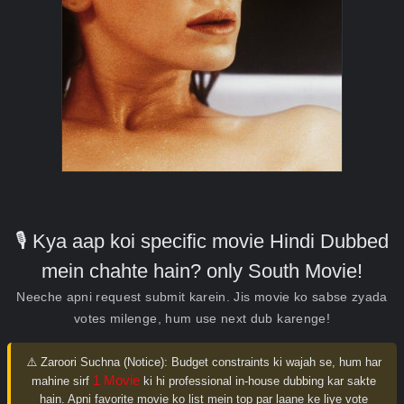
🎙️ Kya aap koi specific movie Hindi Dubbed
mein chahte hain? only South Movie!
Neeche apni request submit karein. Jis movie ko sabse zyada
votes milenge, hum use next dub karenge!
⚠️ Zaroori Suchna (Notice):
Budget constraints ki wajah se, hum har
1 Movie
mahine sirf
ki hi professional in-house dubbing kar sakte
hain. Apni favorite movie ko list mein top par laane ke liye vote