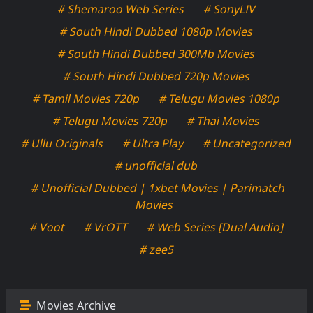
# Shemaroo Web Series
# SonyLIV
# South Hindi Dubbed 1080p Movies
# South Hindi Dubbed 300Mb Movies
# South Hindi Dubbed 720p Movies
# Tamil Movies 720p
# Telugu Movies 1080p
# Telugu Movies 720p
# Thai Movies
# Ullu Originals
# Ultra Play
# Uncategorized
# unofficial dub
# Unofficial Dubbed | 1xbet Movies | Parimatch
Movies
# Voot
# VrOTT
# Web Series [Dual Audio]
# zee5
Movies Archive