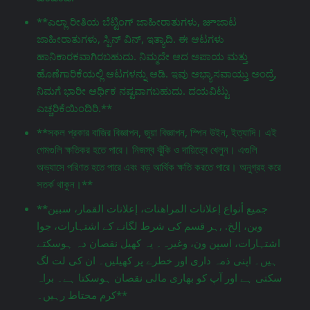
**ಎಲ್ಲಾ ರೀತಿಯ ಬೆಟ್ಟಿಂಗ್ ಜಾಹೀರಾತುಗಳು, జూಜಾಟ
ಜಾಹೀರಾತುಗಳು, ಸ್ಪಿನ್ ವಿನ್, ಇತ್ಯಾದಿ. ಈ ಆಟಗಳು
ಹಾನಿಕಾರಕವಾಗಿರಬಹುದು. ನಿಮ್ಮದೇ ಆದ ಅಪಾಯ ಮತ್ತು
ಹೊಣೆಗಾರಿಕೆಯಲ್ಲಿ ಆಟಗಳನ್ನು ಆಡಿ. ಇವು ಅಭ್ಯಾಸವಾಯ್ತು ಅಂದ್ರೆ,
ನಿಮಗೆ ಭಾರೀ ಆರ್ಥಿಕ ನಷ್ಟವಾಗಬಹುದು. ದಯವಿಟ್ಟು
ಎಚ್ಚರಿಕೆಯಿಂದಿರಿ.**
**সকল প্রকার বাজির বিজ্ঞাপন, জুয়া বিজ্ঞাপন, স্পিন উইন, ইত্যাদি। এই
গেমগুলি ক্ষতিকর হতে পারে। নিজস্ব ঝুঁকি ও দায়িত্বে খেলুন। এগুলি
অভ্যাসে পরিণত হতে পারে এবং বড় আর্থিক ক্ষতি করতে পারে। অনুগ্রহ করে
সতর্ক থাকুন।**
**جميع أنواع إعلانات المراهنات، إعلانات القمار، سبين
وين، إلخ. ,ہر قسم کی شرط لگانے کے اشتہارات، جوا
اشتہارات، اسپن ون، وغیرہ۔ یہ کھیل نقصان دہ ہوسکتے
ہیں۔ اپنی ذمہ داری اور خطرے پر کھیلیں۔ ان کی لت لگ
سکتی ہے اور آپ کو بھاری مالی نقصان ہوسکتا ہے۔ براہ
کرم محتاط رہیں۔**