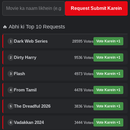
Request Submit Karein
🔥 Abhi ki Top 10 Requests
Dark Web Series
28595
Votes
Vote Karein +1
1
Dirty Harry
9536
Votes
Vote Karein +1
2
Flash
4973
Votes
Vote Karein +1
3
From Tamil
4478
Votes
Vote Karein +1
4
The Dreadful 2026
3836
Votes
Vote Karein +1
5
Vadakkan 2024
3444
Votes
Vote Karein +1
6