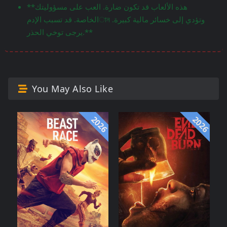
**هذه الألعاب قد تكون ضارة. العب على مسؤوليتك
الخاصة. قد تسبب الإدمান وتؤدي إلى خسائر مالية كبيرة.
يرجى توخي الحذر.**
You May Also Like
2026
2026