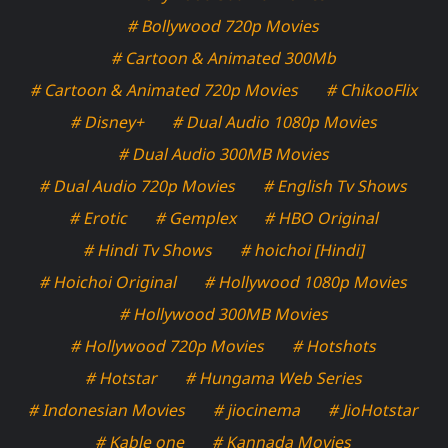
# Bollywood 720p Movies
# Cartoon & Animated 300Mb
# Cartoon & Animated 720p Movies
# ChikooFlix
# Disney+
# Dual Audio 1080p Movies
# Dual Audio 300MB Movies
# Dual Audio 720p Movies
# English Tv Shows
# Erotic
# Gemplex
# HBO Original
# Hindi Tv Shows
# hoichoi [Hindi]
# Hoichoi Original
# Hollywood 1080p Movies
# Hollywood 300MB Movies
# Hollywood 720p Movies
# Hotshots
# Hotstar
# Hungama Web Series
# Indonesian Movies
# jiocinema
# JioHotstar
# Kable one
# Kannada Movies