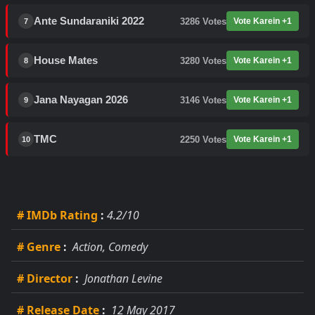
Ante Sundaraniki 2022
3286
Votes
Vote Karein +1
7
House Mates
3280
Votes
Vote Karein +1
8
Jana Nayagan 2026
3146
Votes
Vote Karein +1
9
TMC
2250
Votes
Vote Karein +1
10
# IMDb Rating
:
4.2/10
# Genre
:
Action, Comedy
# Director
:
Jonathan Levine
# Release Date
:
12 May 2017