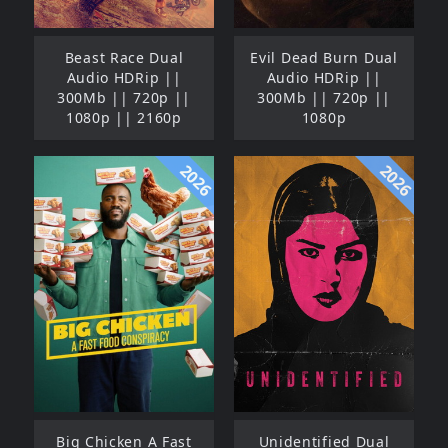
Beast Race Dual
Evil Dead Burn Dual
Audio HDRip ||
Audio HDRip ||
300Mb || 720p ||
300Mb || 720p ||
1080p || 2160p
1080p
2026
2026
Big Chicken A Fast
Unidentified Dual