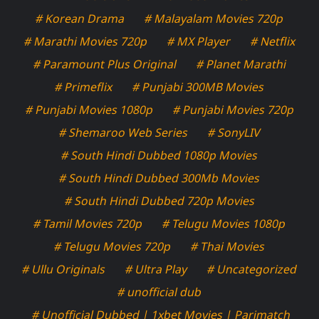
# Korean Drama
# Malayalam Movies 720p
# Marathi Movies 720p
# MX Player
# Netflix
# Paramount Plus Original
# Planet Marathi
# Primeflix
# Punjabi 300MB Movies
# Punjabi Movies 1080p
# Punjabi Movies 720p
# Shemaroo Web Series
# SonyLIV
# South Hindi Dubbed 1080p Movies
# South Hindi Dubbed 300Mb Movies
# South Hindi Dubbed 720p Movies
# Tamil Movies 720p
# Telugu Movies 1080p
# Telugu Movies 720p
# Thai Movies
# Ullu Originals
# Ultra Play
# Uncategorized
# unofficial dub
# Unofficial Dubbed | 1xbet Movies | Parimatch