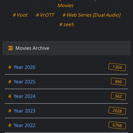
Movies
# Voot
# VrOTT
# Web Series [Dual Audio]
# zee5
Movies Archive
1204
#
Year 2026
896
#
Year 2025
942
#
Year 2024
2628
#
Year 2023
6798
#
Year 2022