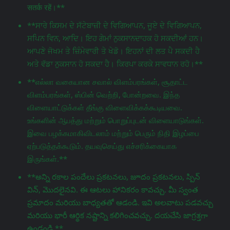
सतर्क रहें।**
**ਸਾਰੇ ਕਿਸਮ ਦੇ ਸੱਟੇਬਾਜ਼ੀ ਦੇ ਵਿਗਿਆਪਨ, ਜੂਏ ਦੇ ਵਿਗਿਆਪਨ,
ਸਪਿਨ ਵਿਨ, ਆਦਿ। ਇਹ ਗੇਮਾਂ ਨੁਕਸਾਨਦਾਹਕ ਹੋ ਸਕਦੀਆਂ ਹਨ।
ਆਪਣੇ ਜੋਖਮ ਤੇ ਜ਼ਿੰਮੇਵਾਰੀ ਤੇ ਖੇਡੋ। ਇਹਨਾਂ ਦੀ ਲਤ ਪੈ ਸਕਦੀ ਹੈ
ਅਤੇ ਵੱਡਾ ਨੁਕਸਾਨ ਹੋ ਸਕਦਾ ਹੈ। ਕਿਰਪਾ ਕਰਕੇ ਸਾਵਧਾਨ ਰਹੋ।**
**எல்லா வகையான சவால் விளம்பரங்கள், சூதாட்ட
விளம்பரங்கள், ஸ்பின் வெற்றி, போன்றவை. இந்த
விளையாட்டுக்கள் தீங்கு விளைவிக்கக்கூடியவை.
உங்களின் ஆபத்து மற்றும் பொறுப்புடன் விளையாடுங்கள்.
இவை பழக்கமாகிவிடலாம் மற்றும் பெரும் நிதி இழப்பை
ஏற்படுத்தக்கூடும். தயவுசெய்து எச்சரிக்கையாக
இருங்கள்.**
**అన్ని రకాల పందేలు ప్రకటనలు, జూదం ప్రకటనలు, స్పిన్
విన్, మొదలైనవి. ఈ ఆటలు హానికరం కావచ్చు. మీ స్వంత
ప్రమాదం మరియు బాధ్యతతో ఆడండి. ఇవి అలవాటు పడవచ్చు
మరియు భారీ ఆర్థిక నష్టాన్ని కలిగించవచ్చు. దయచేసి జాగ్రತ್ತగా
ఉండండి.**