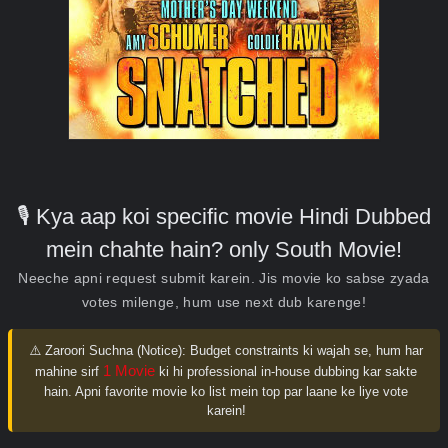
🎙️ Kya aap koi specific movie Hindi Dubbed
mein chahte hain? only South Movie!
Neeche apni request submit karein. Jis movie ko sabse zyada
votes milenge, hum use next dub karenge!
⚠️ Zaroori Suchna (Notice):
Budget constraints ki wajah se, hum har
1 Movie
mahine sirf
ki hi professional in-house dubbing kar sakte
hain. Apni favorite movie ko list mein top par laane ke liye vote
karein!