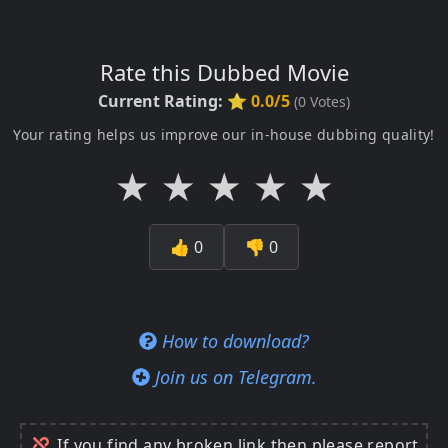
Rate this Dubbed Movie
Current Rating:
⭐ 0.0/5
(
0
Votes)
Your rating helps us improve our in-house dubbing quality!
★
★
★
★
★
👍
0
👎
0
How to download?
Join us on Telegram.
If you find any broken link then please report