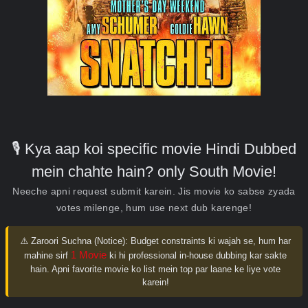
🎙️ Kya aap koi specific movie Hindi Dubbed
mein chahte hain? only South Movie!
Neeche apni request submit karein. Jis movie ko sabse zyada
votes milenge, hum use next dub karenge!
⚠️ Zaroori Suchna (Notice):
Budget constraints ki wajah se, hum har
1 Movie
mahine sirf
ki hi professional in-house dubbing kar sakte
hain. Apni favorite movie ko list mein top par laane ke liye vote
karein!