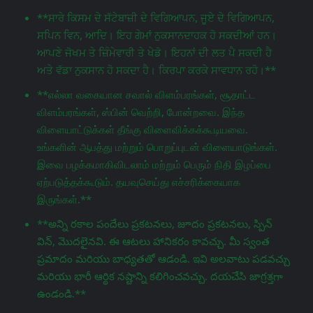
**ਸਾਰੇ ਕਿਸਮ ਦੇ ਸੱਟੇਬਾਜ਼ੀ ਦੇ ਵਿਗਿਆਪਨ, ਜੂਏ ਦੇ ਵਿਗਿਆਪਨ,
ਸਪਿਨ ਵਿਨ, ਆਦਿ। ਇਹ ਗੇਮਾਂ ਨੁਕਸਾਨਦਾਹਕ ਹੋ ਸਕਦੀਆਂ ਹਨ।
ਆਪਣੇ ਜੋਖਮ ਤੇ ਜ਼ਿੰਮੇਵਾਰੀ ਤੇ ਖੇਡੋ। ਇਹਨਾਂ ਦੀ ਲਤ ਪੈ ਸਕਦੀ ਹੈ
ਅਤੇ ਵੱਡਾ ਨੁਕਸਾਨ ਹੋ ਸਕਦਾ ਹੈ। ਕਿਰਪਾ ਕਰਕੇ ਸਾਵਧਾਨ ਰਹੋ।**
**எல்லா வகையான சவால் விளம்பரங்கள், சூதாட்ட
விளம்பரங்கள், ஸ்பின் வெற்றி, போன்றவை. இந்த
விளையாட்டுக்கள் தீங்கு விளைவிக்கக்கூடியவை.
உங்களின் ஆபத்து மற்றும் பொறுப்புடன் விளையாடுங்கள்.
இவை பழக்கமாகிவிடலாம் மற்றும் பெரும் நிதி இழப்பை
ஏற்படுத்தக்கூடும். தயவுசெய்து எச்சரிக்கையாக
இருங்கள்.**
**అన్ని రకాల పందేలు ప్రకటనలు, జూదం ప్రకటనలు, స్పిన్
విన్, మొదలైనవి. ఈ ఆటలు హానికరం కావచ్చు. మీ స్వంత
ప్రమాదం మరియు బాధ్యతతో ఆడండి. ఇవి అలవాటు పడవచ్చు
మరియు భారీ ఆర్థిక నష్టాన్ని కలిగించవచ్చు. దయచేసి జాగ్రತ್ತగా
ఉండండి.**