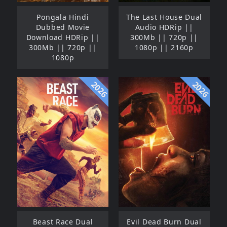
Pongala Hindi
The Last House Dual
Dubbed Movie
Audio HDRip ||
Download HDRip ||
300Mb || 720p ||
300Mb || 720p ||
1080p || 2160p
1080p
2026
2026
Beast Race Dual
Evil Dead Burn Dual