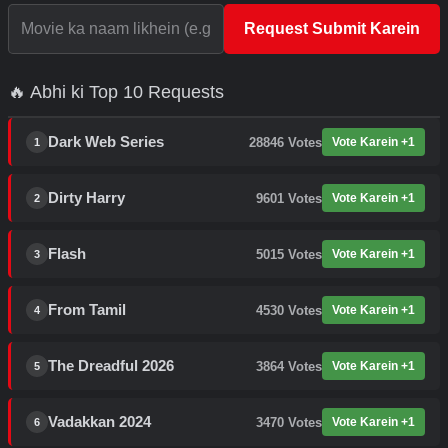
Request Submit Karein
🔥 Abhi ki Top 10 Requests
Dark Web Series
28846
Votes
Vote Karein +1
1
Dirty Harry
9601
Votes
Vote Karein +1
2
Flash
5015
Votes
Vote Karein +1
3
From Tamil
4530
Votes
Vote Karein +1
4
The Dreadful 2026
3864
Votes
Vote Karein +1
5
Vadakkan 2024
3470
Votes
Vote Karein +1
6