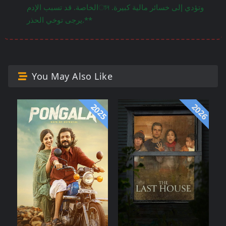
الخاصة. قد تسبب الإدمান وتؤدي إلى خسائر مالية كبيرة.
يرجى توخي الحذر.**
You May Also Like
2025
2026