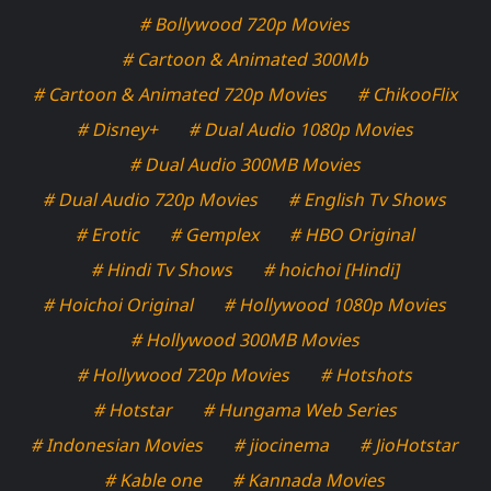
# Bollywood 720p Movies
# Cartoon & Animated 300Mb
# Cartoon & Animated 720p Movies
# ChikooFlix
# Disney+
# Dual Audio 1080p Movies
# Dual Audio 300MB Movies
# Dual Audio 720p Movies
# English Tv Shows
# Erotic
# Gemplex
# HBO Original
# Hindi Tv Shows
# hoichoi [Hindi]
# Hoichoi Original
# Hollywood 1080p Movies
# Hollywood 300MB Movies
# Hollywood 720p Movies
# Hotshots
# Hotstar
# Hungama Web Series
# Indonesian Movies
# jiocinema
# JioHotstar
# Kable one
# Kannada Movies