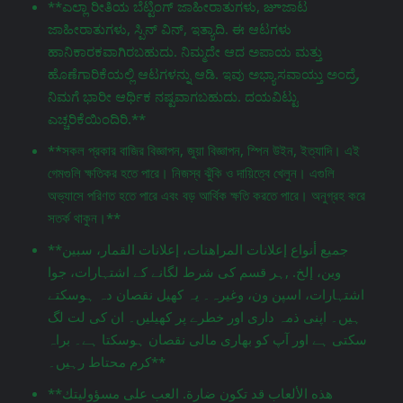
**ಎಲ್ಲಾ ರೀತಿಯ ಬೆಟ್ಟಿಂಗ್ ಜಾಹೀರಾತುಗಳು, జూಜಾಟ
ಜಾಹೀರಾತುಗಳು, ಸ್ಪಿನ್ ವಿನ್, ಇತ್ಯಾದಿ. ಈ ಆಟಗಳು
ಹಾನಿಕಾರಕವಾಗಿರಬಹುದು. ನಿಮ್ಮದೇ ಆದ ಅಪಾಯ ಮತ್ತು
ಹೊಣೆಗಾರಿಕೆಯಲ್ಲಿ ಆಟಗಳನ್ನು ಆಡಿ. ಇವು ಅಭ್ಯಾಸವಾಯ್ತು ಅಂದ್ರೆ,
ನಿಮಗೆ ಭಾರೀ ಆರ್ಥಿಕ ನಷ್ಟವಾಗಬಹುದು. ದಯವಿಟ್ಟು
ಎಚ್ಚರಿಕೆಯಿಂದಿರಿ.**
**সকল প্রকার বাজির বিজ্ঞাপন, জুয়া বিজ্ঞাপন, স্পিন উইন, ইত্যাদি। এই
গেমগুলি ক্ষতিকর হতে পারে। নিজস্ব ঝুঁকি ও দায়িত্বে খেলুন। এগুলি
অভ্যাসে পরিণত হতে পারে এবং বড় আর্থিক ক্ষতি করতে পারে। অনুগ্রহ করে
সতর্ক থাকুন।**
**جميع أنواع إعلانات المراهنات، إعلانات القمار، سبين
وين، إلخ. ,ہر قسم کی شرط لگانے کے اشتہارات، جوا
اشتہارات، اسپن ون، وغیرہ۔ یہ کھیل نقصان دہ ہوسکتے
ہیں۔ اپنی ذمہ داری اور خطرے پر کھیلیں۔ ان کی لت لگ
سکتی ہے اور آپ کو بھاری مالی نقصان ہوسکتا ہے۔ براہ
کرم محتاط رہیں۔**
**هذه الألعاب قد تكون ضارة. العب على مسؤوليتك