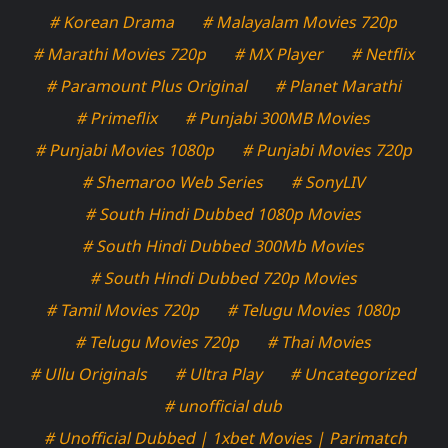
# Korean Drama
# Malayalam Movies 720p
# Marathi Movies 720p
# MX Player
# Netflix
# Paramount Plus Original
# Planet Marathi
# Primeflix
# Punjabi 300MB Movies
# Punjabi Movies 1080p
# Punjabi Movies 720p
# Shemaroo Web Series
# SonyLIV
# South Hindi Dubbed 1080p Movies
# South Hindi Dubbed 300Mb Movies
# South Hindi Dubbed 720p Movies
# Tamil Movies 720p
# Telugu Movies 1080p
# Telugu Movies 720p
# Thai Movies
# Ullu Originals
# Ultra Play
# Uncategorized
# unofficial dub
# Unofficial Dubbed | 1xbet Movies | Parimatch