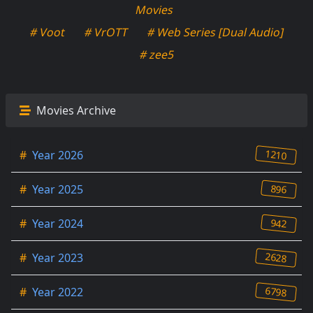
Movies
# Voot
# VrOTT
# Web Series [Dual Audio]
# zee5
Movies Archive
1210
#
Year 2026
896
#
Year 2025
942
#
Year 2024
2628
#
Year 2023
6798
#
Year 2022