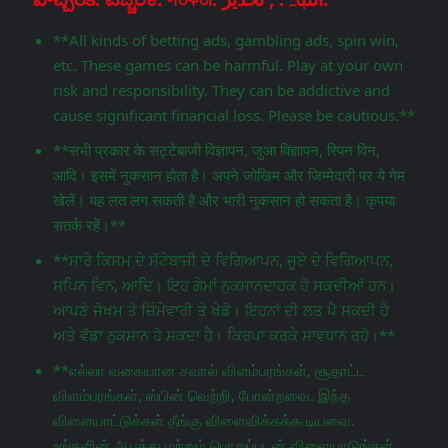
**All kinds of betting ads, gambling ads, spin win,
etc. These games can be harmful. Play at your own
risk and responsibility. They can be addictive and
cause significant financial loss. Please be cautious.**
**सभी प्रकार के सट्टेबाजी विज्ञापन, जुआ विज्ञापन, स्पिन विन,
आदि। इसमें नुकसान होता है। अपने जोखिम और जिम्मेदारी पर ये गेम
खेलें। यह लत लग सकती है और भारी नुकसान हो सकता है। कृपया
सतर्क रहें।**
**ਸਾਰੇ ਕਿਸਮ ਦੇ ਸੱਟੇਬਾਜ਼ੀ ਦੇ ਵਿਗਿਆਪਨ, ਜੂਏ ਦੇ ਵਿਗਿਆਪਨ,
ਸਪਿਨ ਵਿਨ, ਆਦਿ। ਇਹ ਗੇਮਾਂ ਨੁਕਸਾਨਦਾਹਕ ਹੋ ਸਕਦੀਆਂ ਹਨ।
ਆਪਣੇ ਜੋਖਮ ਤੇ ਜ਼ਿੰਮੇਵਾਰੀ ਤੇ ਖੇਡੋ। ਇਹਨਾਂ ਦੀ ਲਤ ਪੈ ਸਕਦੀ ਹੈ
ਅਤੇ ਵੱਡਾ ਨੁਕਸਾਨ ਹੋ ਸਕਦਾ ਹੈ। ਕਿਰਪਾ ਕਰਕੇ ਸਾਵਧਾਨ ਰਹੋ।**
**எல்லா வகையான சவால் விளம்பரங்கள், சூதாட்ட
விளம்பரங்கள், ஸ்பின் வெற்றி, போன்றவை. இந்த
விளையாட்டுக்கள் தீங்கு விளைவிக்கக்கூடியவை.
உங்களின் ஆபத்து மற்றும் பொறுப்புடன் விளையாடுங்கள்.