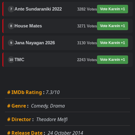
Ante Sundaraniki 2022
3282
Votes
Vote Karein +1
7
House Mates
3271
Votes
Vote Karein +1
8
Jana Nayagan 2026
3130
Votes
Vote Karein +1
9
TMC
2243
Votes
Vote Karein +1
10
# IMDb Rating
:
7.3/10
# Genre
:
Comedy, Drama
# Director
:
Theodore Melfi
# Release Date
:
24 October 2014