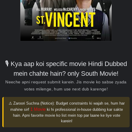
🎙️ Kya aap koi specific movie Hindi Dubbed
mein chahte hain? only South Movie!
Neeche apni request submit karein. Jis movie ko sabse zyada
votes milenge, hum use next dub karenge!
⚠️ Zaroori Suchna (Notice):
Budget constraints ki wajah se, hum har
1 Movie
mahine sirf
ki hi professional in-house dubbing kar sakte
hain. Apni favorite movie ko list mein top par laane ke liye vote
karein!