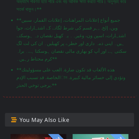
অভ্যাসে পরিণত হতে পারে এবং বড় আর্থিক ক্ষতি করতে পারে। অনুগ্রহ করে
সতর্ক থাকুন।**
**جميع أنواع إعلانات المراهنات، إعلانات القمار، سبين
وين، إلخ. ,ہر قسم کی شرط لگانے کے اشتہارات، جوا
اشتہارات، اسپن ون، وغیرہ۔ یہ کھیل نقصان دہ ہوسکتے
ہیں۔ اپنی ذمہ داری اور خطرے پر کھیلیں۔ ان کی لت لگ
سکتی ہے اور آپ کو بھاری مالی نقصان ہوسکتا ہے۔ براہ
کرم محتاط رہیں۔**
**هذه الألعاب قد تكون ضارة. العب على مسؤوليتك
الخاصة. قد تسبب الإدمান وتؤدي إلى خسائر مالية كبيرة.
يرجى توخي الحذر.**
You May Also Like