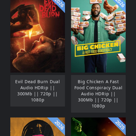
2026
2026
Evil Dead Burn Dual
Big Chicken A Fast
Audio HDRip ||
Food Conspiracy Dual
300Mb || 720p ||
Audio HDRip ||
1080p
300Mb || 720p ||
1080p
2026
2025