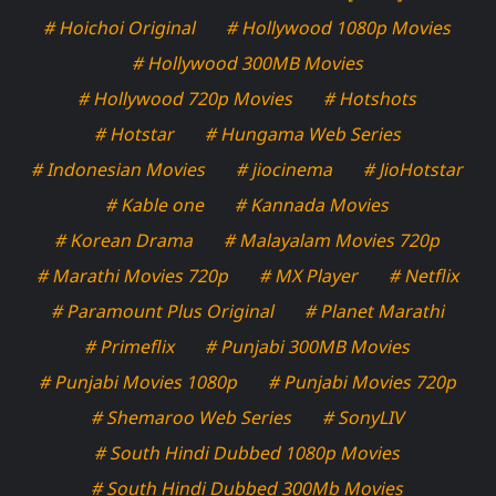
# Hoichoi Original
# Hollywood 1080p Movies
# Hollywood 300MB Movies
# Hollywood 720p Movies
# Hotshots
# Hotstar
# Hungama Web Series
# Indonesian Movies
# jiocinema
# JioHotstar
# Kable one
# Kannada Movies
# Korean Drama
# Malayalam Movies 720p
# Marathi Movies 720p
# MX Player
# Netflix
# Paramount Plus Original
# Planet Marathi
# Primeflix
# Punjabi 300MB Movies
# Punjabi Movies 1080p
# Punjabi Movies 720p
# Shemaroo Web Series
# SonyLIV
# South Hindi Dubbed 1080p Movies
# South Hindi Dubbed 300Mb Movies