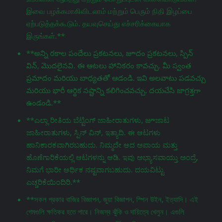
இவை பழக்கமாகிவிடலாம் மற்றும் பெரும் நிதி இழப்பை
ஏற்படுத்தக்கூடும். தயவுசெய்து எச்சரிக்கையாக
இருங்கள்.**
**అన్ని రకాల పందేలు ప్రకటనలు, జూదం ప్రకటనలు, స్పిన్
విన్, మొదలైనవి. ఈ ఆటలు హానికరం కావచ్చు. మీ స్వంత
ప్రమాదం మరియు బాధ్యతతో ఆడండి. ఇవి అలవాటు పడవచ్చు
మరియు భారీ ఆర్థిక నష్టాన్ని కలిగించవచ్చు. దయచేసి జాగ్రತ್ತగా
ఉండండి.**
**ಎಲ್ಲಾ ರೀತಿಯ ಬೆಟ್ಟಿಂಗ್ ಜಾಹೀರಾತುಗಳು, జూಜಾಟ
ಜಾಹೀರಾತುಗಳು, ಸ್ಪಿನ್ ವಿನ್, ಇತ್ಯಾದಿ. ಈ ಆಟಗಳು
ಹಾನಿಕಾರಕವಾಗಿರಬಹುದು. ನಿಮ್ಮದೇ ಆದ ಅಪಾಯ ಮತ್ತು
ಹೊಣೆಗಾರಿಕೆಯಲ್ಲಿ ಆಟಗಳನ್ನು ಆಡಿ. ಇವು ಅಭ್ಯಾಸವಾಯ್ತು ಅಂದ್ರೆ,
ನಿಮಗೆ ಭಾರೀ ಆರ್ಥಿಕ ನಷ್ಟವಾಗಬಹುದು. ದಯವಿಟ್ಟು
ಎಚ್ಚರಿಕೆಯಿಂದಿರಿ.**
**সকল প্রকার বাজির বিজ্ঞাপন, জুয়া বিজ্ঞাপন, স্পিন উইন, ইত্যাদি। এই
গেমগুলি ক্ষতিকর হতে পারে। নিজস্ব ঝুঁকি ও দায়িত্বে খেলুন। এগুলি