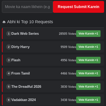
Request Submit Karein
🔥 Abhi ki Top 10 Requests
Dark Web Series
28505
Votes
Vote Karein +1
1
Dirty Harry
9509
Votes
Vote Karein +1
2
Flash
4956
Votes
Vote Karein +1
3
From Tamil
4466
Votes
Vote Karein +1
4
The Dreadful 2026
3830
Votes
Vote Karein +1
5
Vadakkan 2024
3438
Votes
Vote Karein +1
6