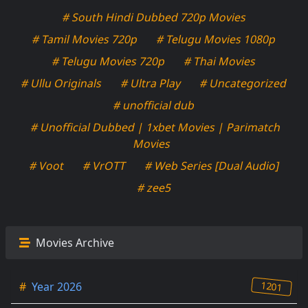
# South Hindi Dubbed 720p Movies
# Tamil Movies 720p
# Telugu Movies 1080p
# Telugu Movies 720p
# Thai Movies
# Ullu Originals
# Ultra Play
# Uncategorized
# unofficial dub
# Unofficial Dubbed | 1xbet Movies | Parimatch
Movies
# Voot
# VrOTT
# Web Series [Dual Audio]
# zee5
Movies Archive
1201
#
Year 2026