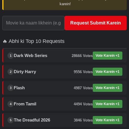
karein!
Request Submit Karein
🔥 Abhi ki Top 10 Requests
Dark Web Series
28666
Votes
Vote Karein +1
1
Dirty Harry
9556
Votes
Vote Karein +1
2
Flash
4987
Votes
Vote Karein +1
3
From Tamil
4494
Votes
Vote Karein +1
4
The Dreadful 2026
3846
Votes
Vote Karein +1
5