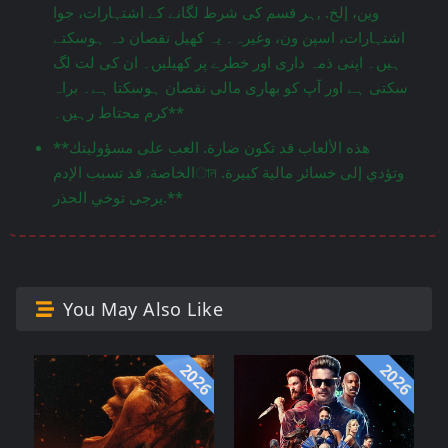
وين، إلخ. ,ہر قسم کی شرط لگانے کے اشتہارات، جوا
اشتہارات، اسپن ون، وغیرہ۔ یہ کھیل نقصان دہ ہوسکتے
ہیں۔ اپنی ذمہ داری اور خطرے پر کھیلیں۔ ان کی لت لگ
سکتی ہے اور آپ کو بھاری مالی نقصان ہوسکتا ہے۔ براہ
کرم محتاط رہیں۔**
**هذه الألعاب قد تكون ضارة. العب على مسؤوليتك
الخاصة. قد تسبب الإدمান وتؤدي إلى خسائر مالية كبيرة.
يرجى توخي الحذر.**
You May Also Like
2026
2026