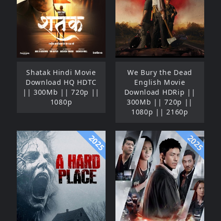
Shatak Hindi Movie
We Bury the Dead
Download HQ HDTC
English Movie
|| 300Mb || 720p ||
Download HDRip ||
1080p
300Mb || 720p ||
1080p || 2160p
2025
2025