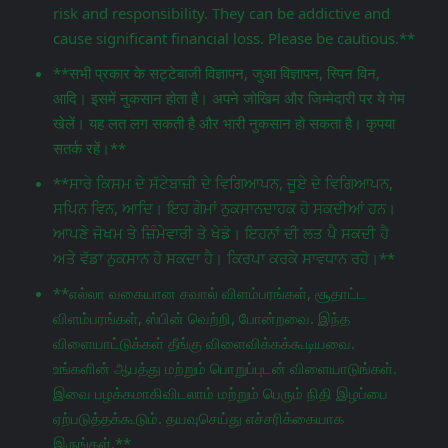
risk and responsibility. They can be addictive and
cause significant financial loss. Please be cautious.**
**सभी प्रकार के सट्टेबाजी विज्ञापन, जुआ विज्ञापन, स्पिन विन,
आदि। इसमें नुकसान होता है। अपने जोखिम और जिम्मेदारी पर ये गेम
खेलें। यह लत लग सकती है और भारी नुकसान हो सकता है। कृपया
सतर्क रहें।**
**ਸਾਰੇ ਕਿਸਮ ਦੇ ਸੱਟੇਬਾਜ਼ੀ ਦੇ ਵਿਗਿਆਪਨ, ਜੂਏ ਦੇ ਵਿਗਿਆਪਨ,
ਸਪਿਨ ਵਿਨ, ਆਦਿ। ਇਹ ਗੇਮਾਂ ਨੁਕਸਾਨਦਾਹਕ ਹੋ ਸਕਦੀਆਂ ਹਨ।
ਆਪਣੇ ਜੋਖਮ ਤੇ ਜ਼ਿੰਮੇਵਾਰੀ ਤੇ ਖੇਡੋ। ਇਹਨਾਂ ਦੀ ਲਤ ਪੈ ਸਕਦੀ ਹੈ
ਅਤੇ ਵੱਡਾ ਨੁਕਸਾਨ ਹੋ ਸਕਦਾ ਹੈ। ਕਿਰਪਾ ਕਰਕੇ ਸਾਵਧਾਨ ਰਹੋ।**
**எல்லா வகையான சவால் விளம்பரங்கள், சூதாட்ட
விளம்பரங்கள், ஸ்பின் வெற்றி, போன்றவை. இந்த
விளையாட்டுக்கள் தீங்கு விளைவிக்கக்கூடியவை.
உங்களின் ஆபத்து மற்றும் பொறுப்புடன் விளையாடுங்கள்.
இவை பழக்கமாகிவிடலாம் மற்றும் பெரும் நிதி இழப்பை
ஏற்படுத்தக்கூடும். தயவுசெய்து எச்சரிக்கையாக
இருங்கள்.**