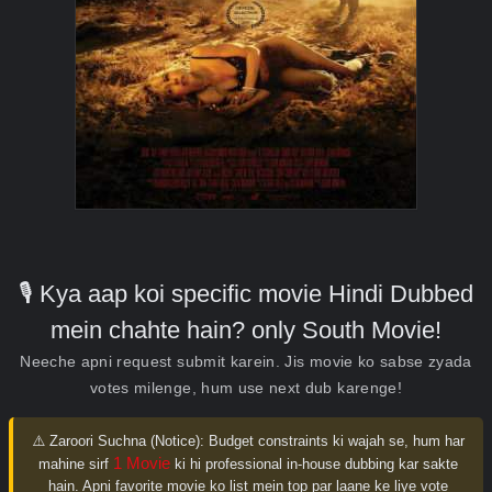
🎙️ Kya aap koi specific movie Hindi Dubbed
mein chahte hain? only South Movie!
Neeche apni request submit karein. Jis movie ko sabse zyada
votes milenge, hum use next dub karenge!
⚠️ Zaroori Suchna (Notice):
Budget constraints ki wajah se, hum har
1 Movie
mahine sirf
ki hi professional in-house dubbing kar sakte
hain. Apni favorite movie ko list mein top par laane ke liye vote