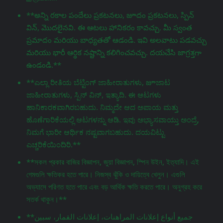
**అన్ని రకాల పందేలు ప్రకటనలు, జూదం ప్రకటనలు, స్పిన్
విన్, మొదలైనవి. ఈ ఆటలు హానికరం కావచ్చు. మీ స్వంత
ప్రమాదం మరియు బాధ్యతతో ఆడండి. ఇవి అలవాటు పడవచ్చు
మరియు భారీ ఆర్థిక నష్టాన్ని కలిగించవచ్చు. దయచేసి జాగ్రತ್ತగా
ఉండండి.**
**ಎಲ್ಲಾ ರೀತಿಯ ಬೆಟ್ಟಿಂಗ್ ಜಾಹೀರಾತುಗಳು, జూಜಾಟ
ಜಾಹೀರಾತುಗಳು, ಸ್ಪಿನ್ ವಿನ್, ಇತ್ಯಾದಿ. ಈ ಆಟಗಳು
ಹಾನಿಕಾರಕವಾಗಿರಬಹುದು. ನಿಮ್ಮದೇ ಆದ ಅಪಾಯ ಮತ್ತು
ಹೊಣೆಗಾರಿಕೆಯಲ್ಲಿ ಆಟಗಳನ್ನು ಆಡಿ. ಇವು ಅಭ್ಯಾಸವಾಯ್ತು ಅಂದ್ರೆ,
ನಿಮಗೆ ಭಾರೀ ಆರ್ಥಿಕ ನಷ್ಟವಾಗಬಹುದು. ದಯವಿಟ್ಟು
ಎಚ್ಚರಿಕೆಯಿಂದಿರಿ.**
**সকল প্রকার বাজির বিজ্ঞাপন, জুয়া বিজ্ঞাপন, স্পিন উইন, ইত্যাদি। এই
গেমগুলি ক্ষতিকর হতে পারে। নিজস্ব ঝুঁকি ও দায়িত্বে খেলুন। এগুলি
অভ্যাসে পরিণত হতে পারে এবং বড় আর্থিক ক্ষতি করতে পারে। অনুগ্রহ করে
সতর্ক থাকুন।**
**جميع أنواع إعلانات المراهنات، إعلانات القمار، سبين