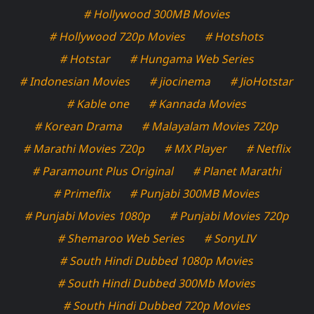
# Hollywood 300MB Movies
# Hollywood 720p Movies
# Hotshots
# Hotstar
# Hungama Web Series
# Indonesian Movies
# jiocinema
# JioHotstar
# Kable one
# Kannada Movies
# Korean Drama
# Malayalam Movies 720p
# Marathi Movies 720p
# MX Player
# Netflix
# Paramount Plus Original
# Planet Marathi
# Primeflix
# Punjabi 300MB Movies
# Punjabi Movies 1080p
# Punjabi Movies 720p
# Shemaroo Web Series
# SonyLIV
# South Hindi Dubbed 1080p Movies
# South Hindi Dubbed 300Mb Movies
# South Hindi Dubbed 720p Movies