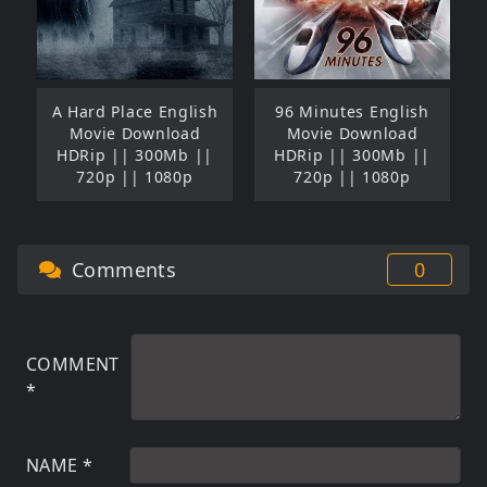
A Hard Place English
96 Minutes English
Movie Download
Movie Download
HDRip || 300Mb ||
HDRip || 300Mb ||
720p || 1080p
720p || 1080p
Comments
0
COMMENT
*
NAME
*