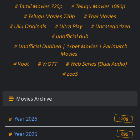
# Tamil Movies 720p
# Telugu Movies 1080p
# Telugu Movies 720p
# Thai Movies
# Ullu Originals
# Ultra Play
# Uncategorized
# unofficial dub
# Unofficial Dubbed | 1xbet Movies | Parimatch
Movies
# Voot
# VrOTT
# Web Series [Dual Audio]
# zee5
Movies Archive
1208
#
Year 2026
896
#
Year 2025