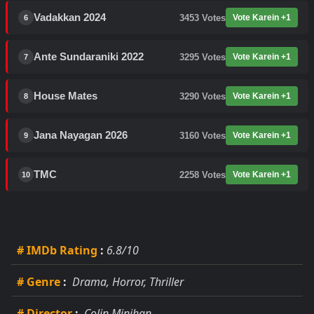
Vadakkan 2024
3453
Votes
Vote Karein +1
6
Ante Sundaraniki 2022
3295
Votes
Vote Karein +1
7
House Mates
3290
Votes
Vote Karein +1
8
Jana Nayagan 2026
3160
Votes
Vote Karein +1
9
TMC
2258
Votes
Vote Karein +1
10
# IMDb Rating
:
6.8/10
# Genre
:
Drama, Horror, Thriller
# Director
:
Colin Minihan