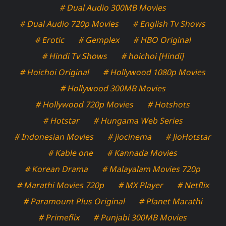
# Dual Audio 300MB Movies
# Dual Audio 720p Movies
# English Tv Shows
# Erotic
# Gemplex
# HBO Original
# Hindi Tv Shows
# hoichoi [Hindi]
# Hoichoi Original
# Hollywood 1080p Movies
# Hollywood 300MB Movies
# Hollywood 720p Movies
# Hotshots
# Hotstar
# Hungama Web Series
# Indonesian Movies
# jiocinema
# JioHotstar
# Kable one
# Kannada Movies
# Korean Drama
# Malayalam Movies 720p
# Marathi Movies 720p
# MX Player
# Netflix
# Paramount Plus Original
# Planet Marathi
# Primeflix
# Punjabi 300MB Movies