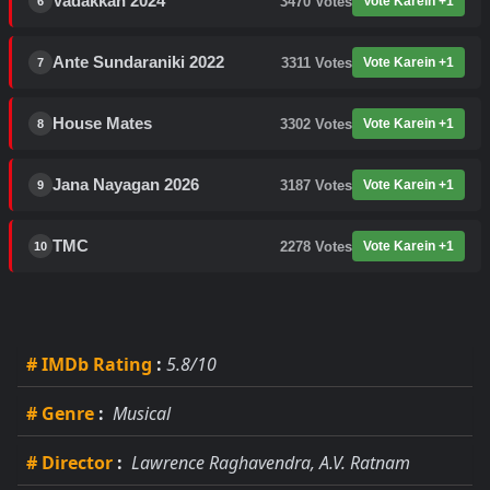
Vadakkan 2024
3470
Votes
Vote Karein +1
6
Ante Sundaraniki 2022
3311
Votes
Vote Karein +1
7
House Mates
3302
Votes
Vote Karein +1
8
Jana Nayagan 2026
3187
Votes
Vote Karein +1
9
TMC
2278
Votes
Vote Karein +1
10
# IMDb Rating
:
5.8/10
# Genre
:
Musical
# Director
:
Lawrence Raghavendra, A.V. Ratnam