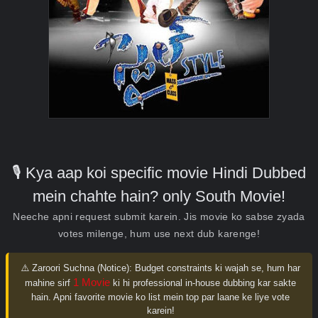
🎙️ Kya aap koi specific movie Hindi Dubbed
mein chahte hain? only South Movie!
Neeche apni request submit karein. Jis movie ko sabse zyada
votes milenge, hum use next dub karenge!
⚠️ Zaroori Suchna (Notice):
Budget constraints ki wajah se, hum har
1 Movie
mahine sirf
ki hi professional in-house dubbing kar sakte
hain. Apni favorite movie ko list mein top par laane ke liye vote
karein!