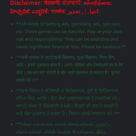
Disclaimer: चेतावनी: ਚੇਤਾਵਨੀ: எச்சரிக்கை:
హెచ్చరిక: ಎಚ್ಚರಿಕೆ: সতর্কতা: انتباہ: , تحذير:
**All kinds of betting ads, gambling ads, spin win,
etc. These games can be harmful. Play at your own
risk and responsibility. They can be addictive and
cause significant financial loss. Please be cautious.**
**सभी प्रकार के सट्टेबाजी विज्ञापन, जुआ विज्ञापन, स्पिन विन,
आदि। इसमें नुकसान होता है। अपने जोखिम और जिम्मेदारी पर ये गेम
खेलें। यह लत लग सकती है और भारी नुकसान हो सकता है। कृपया
सतर्क रहें।**
**ਸਾਰੇ ਕਿਸਮ ਦੇ ਸੱਟੇਬਾਜ਼ੀ ਦੇ ਵਿਗਿਆਪਨ, ਜੂਏ ਦੇ ਵਿਗਿਆਪਨ,
ਸਪਿਨ ਵਿਨ, ਆਦਿ। ਇਹ ਗੇਮਾਂ ਨੁਕਸਾਨਦਾਹਕ ਹੋ ਸਕਦੀਆਂ ਹਨ।
ਆਪਣੇ ਜੋਖਮ ਤੇ ਜ਼ਿੰਮੇਵਾਰੀ ਤੇ ਖੇਡੋ। ਇਹਨਾਂ ਦੀ ਲਤ ਪੈ ਸਕਦੀ ਹੈ
ਅਤੇ ਵੱਡਾ ਨੁਕਸਾਨ ਹੋ ਸਕਦਾ ਹੈ। ਕਿਰਪਾ ਕਰਕੇ ਸਾਵਧਾਨ ਰਹੋ।**
**எல்லா வகையான சவால் விளம்பரங்கள், சூதாட்ட
விளம்பரங்கள், ஸ்பின் வெற்றி, போன்றவை. இந்த