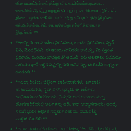
விளையாட்டுக்கள் தீங்கு விளைவிக்கக்கூடியவை.
உங்களின் ஆபத்து மற்றும் பொறுப்புடன் விளையாடுங்கள்.
இவை பழக்கமாகிவிடலாம் மற்றும் பெரும் நிதி இழப்பை
ஏற்படுத்தக்கூடும். தயவுசெய்து எச்சரிக்கையாக
இருங்கள்.**
**అన్ని రకాల పందేలు ప్రకటనలు, జూదం ప్రకటనలు, స్పిన్
విన్, మొదలైనవి. ఈ ఆటలు హానికరం కావచ్చు. మీ స్వంత
ప్రమాదం మరియు బాధ్యతతో ఆడండి. ఇవి అలవాటు పడవచ్చు
మరియు భారీ ఆర్థిక నష్టాన్ని కలిగించవచ్చు. దయచేసి జాగ్రತ್ತగా
ఉండండి.**
**ಎಲ್ಲಾ ರೀತಿಯ ಬೆಟ್ಟಿಂಗ್ ಜಾಹೀರಾತುಗಳು, జూಜಾಟ
ಜಾಹೀರಾತುಗಳು, ಸ್ಪಿನ್ ವಿನ್, ಇತ್ಯಾದಿ. ಈ ಆಟಗಳು
ಹಾನಿಕಾರಕವಾಗಿರಬಹುದು. ನಿಮ್ಮದೇ ಆದ ಅಪಾಯ ಮತ್ತು
ಹೊಣೆಗಾರಿಕೆಯಲ್ಲಿ ಆಟಗಳನ್ನು ಆಡಿ. ಇವು ಅಭ್ಯಾಸವಾಯ್ತು ಅಂದ್ರೆ,
ನಿಮಗೆ ಭಾರೀ ಆರ್ಥಿಕ ನಷ್ಟವಾಗಬಹುದು. ದಯವಿಟ್ಟು
ಎಚ್ಚರಿಕೆಯಿಂದಿರಿ.**
**সকল প্রকার বাজির বিজ্ঞাপন, জুয়া বিজ্ঞাপন, স্পিন উইন, ইত্যাদি। এই