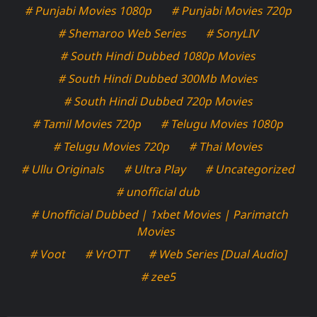
# Punjabi Movies 1080p
# Punjabi Movies 720p
# Shemaroo Web Series
# SonyLIV
# South Hindi Dubbed 1080p Movies
# South Hindi Dubbed 300Mb Movies
# South Hindi Dubbed 720p Movies
# Tamil Movies 720p
# Telugu Movies 1080p
# Telugu Movies 720p
# Thai Movies
# Ullu Originals
# Ultra Play
# Uncategorized
# unofficial dub
# Unofficial Dubbed | 1xbet Movies | Parimatch
Movies
# Voot
# VrOTT
# Web Series [Dual Audio]
# zee5