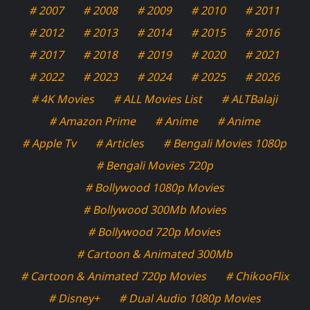
# 2007
# 2008
# 2009
# 2010
# 2011
# 2012
# 2013
# 2014
# 2015
# 2016
# 2017
# 2018
# 2019
# 2020
# 2021
# 2022
# 2023
# 2024
# 2025
# 2026
# 4K Movies
# ALL Movies List
# ALTBalaji
# Amazon Prime
# Anime
# Anime
# Apple Tv
# Articles
# Bengali Movies 1080p
# Bengali Movies 720p
# Bollywood 1080p Movies
# Bollywood 300Mb Movies
# Bollywood 720p Movies
# Cartoon & Animated 300Mb
# Cartoon & Animated 720p Movies
# ChikooFlix
# Disney+
# Dual Audio 1080p Movies