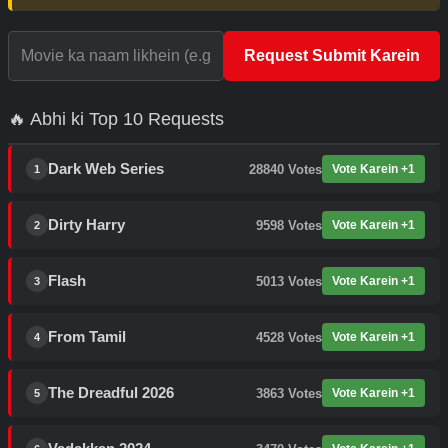
Request Submit Karein
🔥 Abhi ki Top 10 Requests
Dark Web Series
28840
Votes
Vote Karein +1
1
Dirty Harry
9598
Votes
Vote Karein +1
2
Flash
5013
Votes
Vote Karein +1
3
From Tamil
4528
Votes
Vote Karein +1
4
The Dreadful 2026
3863
Votes
Vote Karein +1
5