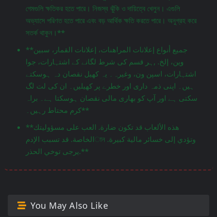
গেমগুলি ক্ষতিকর হতে পারে। নিজস্ব ঝুঁকি ও দায়িত্বে খেলুন। এগুলি
অভ্যাসে পরিণত হতে পারে এবং বড় আর্থিক ক্ষতি করতে পারে। অনুগ্রহ করে
সতর্ক থাকুন।**
**جميع أنواع إعلانات المراهنات، إعلانات القمار، سبين
وين، إلخ. ,ہر قسم کی شرط لگانے کے اشتہارات، جوا
اشتہارات، اسپن ون، وغیرہ۔ یہ کھیل نقصان دہ ہوسکتے
ہیں۔ اپنی ذمہ داری اور خطرے پر کھیلیں۔ ان کی لت لگ
سکتی ہے اور آپ کو بھاری مالی نقصان ہوسکتا ہے۔ براہ
کرم محتاط رہیں۔**
**هذه الألعاب قد تكون ضارة. العب على مسؤوليتك
الخاصة. قد تسبب الإدمান وتؤدي إلى خسائر مالية كبيرة.
يرجى توخي الحذر.**
You May Also Like