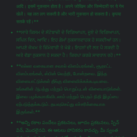
आदि। इसमें नुकसान होता है। अपने जोखिम और जिम्मेदारी पर ये गेम
खेलें। यह लत लग सकती है और भारी नुकसान हो सकता है। कृपया
सतर्क रहें।**
**ਸਾਰੇ ਕਿਸਮ ਦੇ ਸੱਟੇਬਾਜ਼ੀ ਦੇ ਵਿਗਿਆਪਨ, ਜੂਏ ਦੇ ਵਿਗਿਆਪਨ,
ਸਪਿਨ ਵਿਨ, ਆਦਿ। ਇਹ ਗੇਮਾਂ ਨੁਕਸਾਨਦਾਹਕ ਹੋ ਸਕਦੀਆਂ ਹਨ।
ਆਪਣੇ ਜੋਖਮ ਤੇ ਜ਼ਿੰਮੇਵਾਰੀ ਤੇ ਖੇਡੋ। ਇਹਨਾਂ ਦੀ ਲਤ ਪੈ ਸਕਦੀ ਹੈ
ਅਤੇ ਵੱਡਾ ਨੁਕਸਾਨ ਹੋ ਸਕਦਾ ਹੈ। ਕਿਰਪਾ ਕਰਕੇ ਸਾਵਧਾਨ ਰਹੋ।**
**எல்லா வகையான சவால் விளம்பரங்கள், சூதாட்ட
விளம்பரங்கள், ஸ்பின் வெற்றி, போன்றவை. இந்த
விளையாட்டுக்கள் தீங்கு விளைவிக்கக்கூடியவை.
உங்களின் ஆபத்து மற்றும் பொறுப்புடன் விளையாடுங்கள்.
இவை பழக்கமாகிவிடலாம் மற்றும் பெரும் நிதி இழப்பை
ஏற்படுத்தக்கூடும். தயவுசெய்து எச்சரிக்கையாக
இருங்கள்.**
**అన్ని రకాల పందేలు ప్రకటనలు, జూదం ప్రకటనలు, స్పిన్
విన్, మొదలైనవి. ఈ ఆటలు హానికరం కావచ్చు. మీ స్వంత