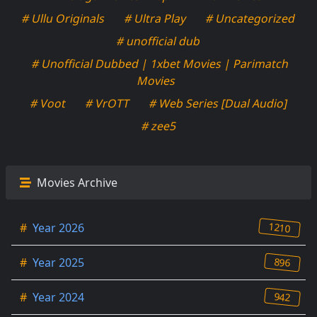
# Ullu Originals
# Ultra Play
# Uncategorized
# unofficial dub
# Unofficial Dubbed | 1xbet Movies | Parimatch
Movies
# Voot
# VrOTT
# Web Series [Dual Audio]
# zee5
Movies Archive
1210
#
Year 2026
896
#
Year 2025
942
#
Year 2024