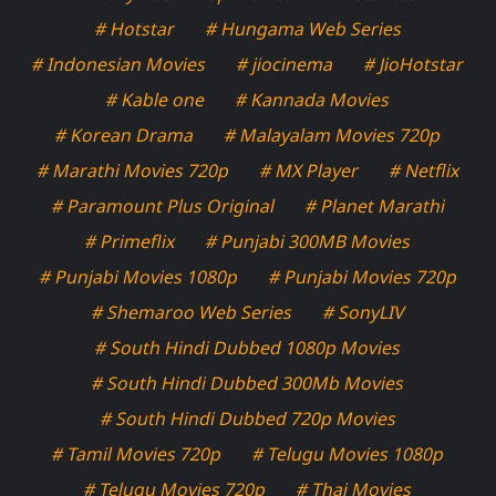
# Hotstar
# Hungama Web Series
# Indonesian Movies
# jiocinema
# JioHotstar
# Kable one
# Kannada Movies
# Korean Drama
# Malayalam Movies 720p
# Marathi Movies 720p
# MX Player
# Netflix
# Paramount Plus Original
# Planet Marathi
# Primeflix
# Punjabi 300MB Movies
# Punjabi Movies 1080p
# Punjabi Movies 720p
# Shemaroo Web Series
# SonyLIV
# South Hindi Dubbed 1080p Movies
# South Hindi Dubbed 300Mb Movies
# South Hindi Dubbed 720p Movies
# Tamil Movies 720p
# Telugu Movies 1080p
# Telugu Movies 720p
# Thai Movies