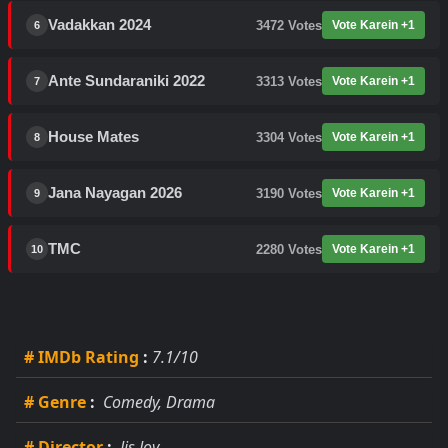
Vadakkan 2024
3472
Votes
Vote Karein +1
6
Ante Sundaraniki 2022
3313
Votes
Vote Karein +1
7
House Mates
3304
Votes
Vote Karein +1
8
Jana Nayagan 2026
3190
Votes
Vote Karein +1
9
TMC
2280
Votes
Vote Karein +1
10
# IMDb Rating
:
7.1/10
# Genre
:
Comedy, Drama
# Director
:
Jis Joy