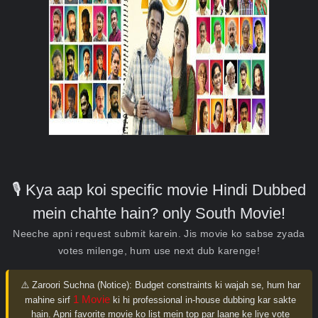
🎙️ Kya aap koi specific movie Hindi Dubbed
mein chahte hain? only South Movie!
Neeche apni request submit karein. Jis movie ko sabse zyada
votes milenge, hum use next dub karenge!
⚠️ Zaroori Suchna (Notice):
Budget constraints ki wajah se, hum har
1 Movie
mahine sirf
ki hi professional in-house dubbing kar sakte
hain. Apni favorite movie ko list mein top par laane ke liye vote