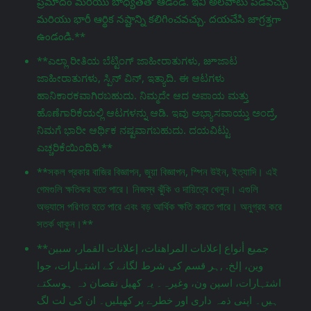
ప్రమాదం మరియు బాధ్యతతో ఆడండి. ఇవి అలవాటు పడవచ్చు
మరియు భారీ ఆర్థిక నష్టాన్ని కలిగించవచ్చు. దయచేసి జాగ్రತ್ತగా
ఉండండి.**
**ಎಲ್ಲಾ ರೀತಿಯ ಬೆಟ್ಟಿಂಗ್ ಜಾಹೀರಾತುಗಳು, జూಜಾಟ
ಜಾಹೀರಾತುಗಳು, ಸ್ಪಿನ್ ವಿನ್, ಇತ್ಯಾದಿ. ಈ ಆಟಗಳು
ಹಾನಿಕಾರಕವಾಗಿರಬಹುದು. ನಿಮ್ಮದೇ ಆದ ಅಪಾಯ ಮತ್ತು
ಹೊಣೆಗಾರಿಕೆಯಲ್ಲಿ ಆಟಗಳನ್ನು ಆಡಿ. ಇವು ಅಭ್ಯಾಸವಾಯ್ತು ಅಂದ್ರೆ,
ನಿಮಗೆ ಭಾರೀ ಆರ್ಥಿಕ ನಷ್ಟವಾಗಬಹುದು. ದಯವಿಟ್ಟು
ಎಚ್ಚರಿಕೆಯಿಂದಿರಿ.**
**সকল প্রকার বাজির বিজ্ঞাপন, জুয়া বিজ্ঞাপন, স্পিন উইন, ইত্যাদি। এই
গেমগুলি ক্ষতিকর হতে পারে। নিজস্ব ঝুঁকি ও দায়িত্বে খেলুন। এগুলি
অভ্যাসে পরিণত হতে পারে এবং বড় আর্থিক ক্ষতি করতে পারে। অনুগ্রহ করে
সতর্ক থাকুন।**
**جميع أنواع إعلانات المراهنات، إعلانات القمار، سبين
وين، إلخ. ,ہر قسم کی شرط لگانے کے اشتہارات، جوا
اشتہارات، اسپن ون، وغیرہ۔ یہ کھیل نقصان دہ ہوسکتے
ہیں۔ اپنی ذمہ داری اور خطرے پر کھیلیں۔ ان کی لت لگ