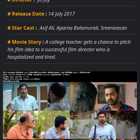
# Release Date
:
14 July 2017
# Star Cast
:
Asif Ali, Aparna Balamurali, Sreenivasan
# Movie Story
:
A college teacher gets a chance to pitch
his film idea to a successful film director who is
hospitalized and tired.