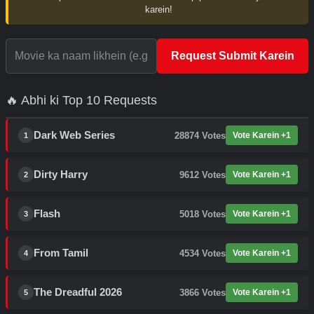
karein!
Request Submit Karein
🔥 Abhi ki Top 10 Requests
Dark Web Series
28874
Votes
Vote Karein +1
1
Dirty Harry
9612
Votes
Vote Karein +1
2
Flash
5018
Votes
Vote Karein +1
3
From Tamil
4534
Votes
Vote Karein +1
4
The Dreadful 2026
3866
Votes
Vote Karein +1
5