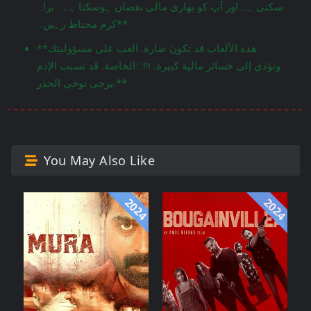
سکتی ہے اور آپ کو بھاری مالی نقصان ہوسکتا ہے۔ براہ
کرم محتاط رہیں۔**
**هذه الألعاب قد تكون ضارة. العب على مسؤوليتك
الخاصة. قد تسبب الإدمান وتؤدي إلى خسائر مالية كبيرة.
يرجى توخي الحذر.**
You May Also Like
2024
2024