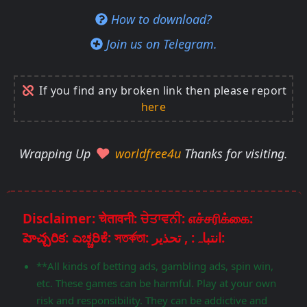
How to download?
Join us on Telegram.
If you find any broken link then please report
here
Wrapping Up
worldfree4u
Thanks for visiting.
Disclaimer: चेतावनी: ਚੇਤਾਵਨੀ: எச்சரிக்கை:
హెచ్చరిక: ಎಚ್ಚರಿಕೆ: সতর্কতা: انتباہ: , تحذير:
**All kinds of betting ads, gambling ads, spin win,
etc. These games can be harmful. Play at your own
risk and responsibility. They can be addictive and