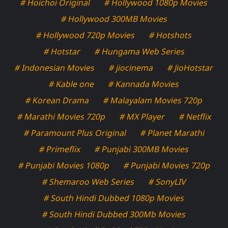
# Hoichoi Original
# Hollywood 1080p Movies
# Hollywood 300MB Movies
# Hollywood 720p Movies
# Hotshots
# Hotstar
# Hungama Web Series
# Indonesian Movies
# jiocinema
# JioHotstar
# Kable one
# Kannada Movies
# Korean Drama
# Malayalam Movies 720p
# Marathi Movies 720p
# MX Player
# Netflix
# Paramount Plus Original
# Planet Marathi
# Primeflix
# Punjabi 300MB Movies
# Punjabi Movies 1080p
# Punjabi Movies 720p
# Shemaroo Web Series
# SonyLIV
# South Hindi Dubbed 1080p Movies
# South Hindi Dubbed 300Mb Movies