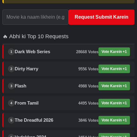
Request Submit Karein
🔥 Abhi ki Top 10 Requests
Dark Web Series
28668
Votes
Vote Karein +1
1
Dirty Harry
9556
Votes
Vote Karein +1
2
Flash
4988
Votes
Vote Karein +1
3
From Tamil
4495
Votes
Vote Karein +1
4
The Dreadful 2026
3846
Votes
Vote Karein +1
5