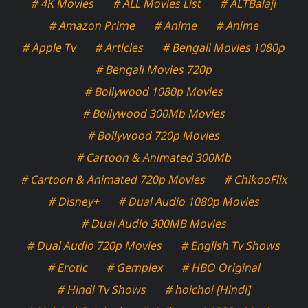
# 4K Movies
# ALL Movies List
# ALTBalaji
# Amazon Prime
# Anime
# Anime
# Apple Tv
# Articles
# Bengali Movies 1080p
# Bengali Movies 720p
# Bollywood 1080p Movies
# Bollywood 300Mb Movies
# Bollywood 720p Movies
# Cartoon & Animated 300Mb
# Cartoon & Animated 720p Movies
# ChikooFlix
# Disney+
# Dual Audio 1080p Movies
# Dual Audio 300MB Movies
# Dual Audio 720p Movies
# English Tv Shows
# Erotic
# Gemplex
# HBO Original
# Hindi Tv Shows
# hoichoi [Hindi]