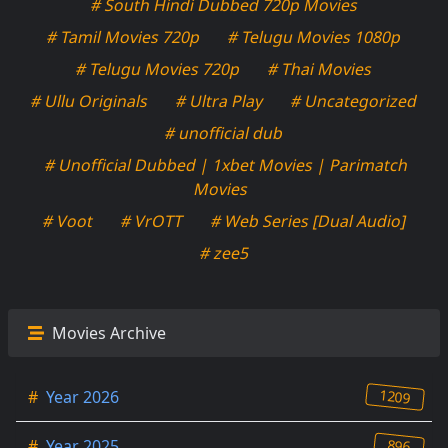
# South Hindi Dubbed 720p Movies
# Tamil Movies 720p
# Telugu Movies 1080p
# Telugu Movies 720p
# Thai Movies
# Ullu Originals
# Ultra Play
# Uncategorized
# unofficial dub
# Unofficial Dubbed | 1xbet Movies | Parimatch
Movies
# Voot
# VrOTT
# Web Series [Dual Audio]
# zee5
Movies Archive
1209
#
Year 2026
896
#
Year 2025