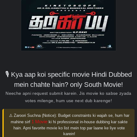
🎙️ Kya aap koi specific movie Hindi Dubbed
mein chahte hain? only South Movie!
Neeche apni request submit karein. Jis movie ko sabse zyada
votes milenge, hum use next dub karenge!
⚠️ Zaroori Suchna (Notice):
Budget constraints ki wajah se, hum har
1 Movie
mahine sirf
ki hi professional in-house dubbing kar sakte
hain. Apni favorite movie ko list mein top par laane ke liye vote
karein!