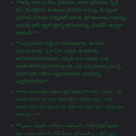
**అన్ని రకాల పందేలు ప్రకటనలు, జూదం ప్రకటనలు, స్పిన్
విన్, మొదలైనవి. ఈ ఆటలు హానికరం కావచ్చు. మీ స్వంత
ప్రమాదం మరియు బాధ్యతతో ఆడండి. ఇవి అలవాటు పడవచ్చు
మరియు భారీ ఆర్థిక నష్టాన్ని కలిగించవచ్చు. దయచేసి జాగ్రತ್ತగా
ఉండండి.**
**ಎಲ್ಲಾ ರೀತಿಯ ಬೆಟ್ಟಿಂಗ್ ಜಾಹೀರಾತುಗಳು, జూಜಾಟ
ಜಾಹೀರಾತುಗಳು, ಸ್ಪಿನ್ ವಿನ್, ಇತ್ಯಾದಿ. ಈ ಆಟಗಳು
ಹಾನಿಕಾರಕವಾಗಿರಬಹುದು. ನಿಮ್ಮದೇ ಆದ ಅಪಾಯ ಮತ್ತು
ಹೊಣೆಗಾರಿಕೆಯಲ್ಲಿ ಆಟಗಳನ್ನು ಆಡಿ. ಇವು ಅಭ್ಯಾಸವಾಯ್ತು ಅಂದ್ರೆ,
ನಿಮಗೆ ಭಾರೀ ಆರ್ಥಿಕ ನಷ್ಟವಾಗಬಹುದು. ದಯವಿಟ್ಟು
ಎಚ್ಚರಿಕೆಯಿಂದಿರಿ.**
**সকল প্রকার বাজির বিজ্ঞাপন, জুয়া বিজ্ঞাপন, স্পিন উইন, ইত্যাদি। এই
গেমগুলি ক্ষতিকর হতে পারে। নিজস্ব ঝুঁকি ও দায়িত্বে খেলুন। এগুলি
অভ্যাসে পরিণত হতে পারে এবং বড় আর্থিক ক্ষতি করতে পারে। অনুগ্রহ করে
সতর্ক থাকুন।**
**جميع أنواع إعلانات المراهنات، إعلانات القمار، سبين
وين، إلخ. ,ہر قسم کی شرط لگانے کے اشتہارات، جوا