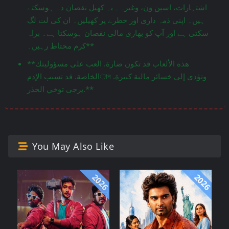
اشتہارات، اسپن ون، وغیرہ۔ یہ کھیل نقصان دہ ہوسکتے
ہیں۔ اپنی ذمہ داری اور خطرے پر کھیلیں۔ ان کی لت لگ
سکتی ہے اور آپ کو بھاری مالی نقصان ہوسکتا ہے۔ براہ
کرم محتاط رہیں۔**
**هذه الألعاب قد تكون ضارة. العب على مسؤوليتك
الخاصة. قد تسبب الإدمান وتؤدي إلى خسائر مالية كبيرة.
يرجى توخي الحذر.**
You May Also Like
2026
2026