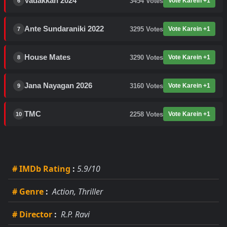
Vadakkan 2024
3454
Votes
Vote Karein +1
6
Ante Sundaraniki 2022
3295
Votes
Vote Karein +1
7
House Mates
3290
Votes
Vote Karein +1
8
Jana Nayagan 2026
3160
Votes
Vote Karein +1
9
TMC
2258
Votes
Vote Karein +1
10
# IMDb Rating
:
5.9/10
# Genre
:
Action, Thriller
# Director
:
R.P. Ravi