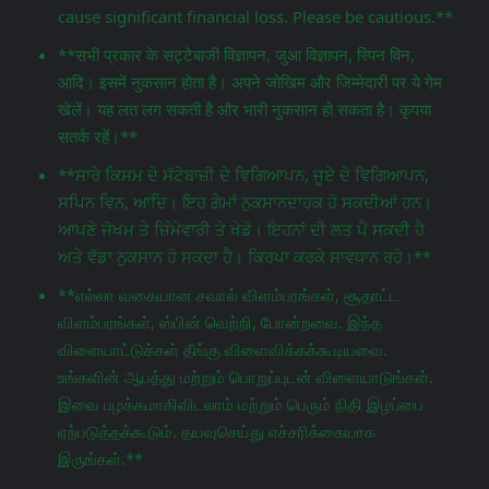
cause significant financial loss. Please be cautious.**
**सभी प्रकार के सट्टेबाजी विज्ञापन, जुआ विज्ञापन, स्पिन विन,
आदि। इसमें नुकसान होता है। अपने जोखिम और जिम्मेदारी पर ये गेम
खेलें। यह लत लग सकती है और भारी नुकसान हो सकता है। कृपया
सतर्क रहें।**
**ਸਾਰੇ ਕਿਸਮ ਦੇ ਸੱਟੇਬਾਜ਼ੀ ਦੇ ਵਿਗਿਆਪਨ, ਜੂਏ ਦੇ ਵਿਗਿਆਪਨ,
ਸਪਿਨ ਵਿਨ, ਆਦਿ। ਇਹ ਗੇਮਾਂ ਨੁਕਸਾਨਦਾਹਕ ਹੋ ਸਕਦੀਆਂ ਹਨ।
ਆਪਣੇ ਜੋਖਮ ਤੇ ਜ਼ਿੰਮੇਵਾਰੀ ਤੇ ਖੇਡੋ। ਇਹਨਾਂ ਦੀ ਲਤ ਪੈ ਸਕਦੀ ਹੈ
ਅਤੇ ਵੱਡਾ ਨੁਕਸਾਨ ਹੋ ਸਕਦਾ ਹੈ। ਕਿਰਪਾ ਕਰਕੇ ਸਾਵਧਾਨ ਰਹੋ।**
**எல்லா வகையான சவால் விளம்பரங்கள், சூதாட்ட
விளம்பரங்கள், ஸ்பின் வெற்றி, போன்றவை. இந்த
விளையாட்டுக்கள் தீங்கு விளைவிக்கக்கூடியவை.
உங்களின் ஆபத்து மற்றும் பொறுப்புடன் விளையாடுங்கள்.
இவை பழக்கமாகிவிடலாம் மற்றும் பெரும் நிதி இழப்பை
ஏற்படுத்தக்கூடும். தயவுசெய்து எச்சரிக்கையாக
இருங்கள்.**