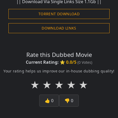
|| Download Via Single Links Size 1.1Gb ||
TORRENT DOWNLOAD
DOWNLOAD LINKS
Rate this Dubbed Movie
Current Rating:
⭐ 0.0/5
(
0
Votes)
Your rating helps us improve our in-house dubbing quality!
★
★
★
★
★
👍
0
👎
0