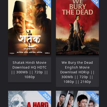
2026
2024
Shatak Hindi Movie
We Bury the Dead
Download HQ HDTC
English Movie
|| 300Mb || 720p ||
Download HDRip ||
1080p
300Mb || 720p ||
1080p || 2160p
2025
2025