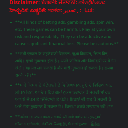
Disclaimer: चेतावनी: ਚੇਤਾਵਨੀ: எச்சரிக்கை:
హెచ్చరిక: ಎಚ್ಚರಿಕೆ: সতর্কতা: انتباہ: , تحذير:
**All kinds of betting ads, gambling ads, spin win,
etc. These games can be harmful. Play at your own
risk and responsibility. They can be addictive and
cause significant financial loss. Please be cautious.**
**सभी प्रकार के सट्टेबाजी विज्ञापन, जुआ विज्ञापन, स्पिन विन,
आदि। इसमें नुकसान होता है। अपने जोखिम और जिम्मेदारी पर ये गेम
खेलें। यह लत लग सकती है और भारी नुकसान हो सकता है। कृपया
सतर्क रहें।**
**ਸਾਰੇ ਕਿਸਮ ਦੇ ਸੱਟੇਬਾਜ਼ੀ ਦੇ ਵਿਗਿਆਪਨ, ਜੂਏ ਦੇ ਵਿਗਿਆਪਨ,
ਸਪਿਨ ਵਿਨ, ਆਦਿ। ਇਹ ਗੇਮਾਂ ਨੁਕਸਾਨਦਾਹਕ ਹੋ ਸਕਦੀਆਂ ਹਨ।
ਆਪਣੇ ਜੋਖਮ ਤੇ ਜ਼ਿੰਮੇਵਾਰੀ ਤੇ ਖੇਡੋ। ਇਹਨਾਂ ਦੀ ਲਤ ਪੈ ਸਕਦੀ ਹੈ
ਅਤੇ ਵੱਡਾ ਨੁਕਸਾਨ ਹੋ ਸਕਦਾ ਹੈ। ਕਿਰਪਾ ਕਰਕੇ ਸਾਵਧਾਨ ਰਹੋ।**
**எல்லா வகையான சவால் விளம்பரங்கள், சூதாட்ட
விளம்பரங்கள், ஸ்பின் வெற்றி, போன்றவை. இந்த