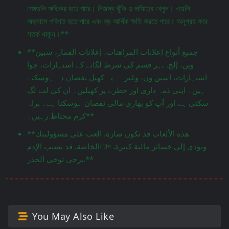
গেমগুলি ক্ষতিকর হতে পারে। নিজস্ব ঝুঁকি ও দায়িত্বে খেলুন। এগুলি
অভ্যাসে পরিণত হতে পারে এবং বড় আর্থিক ক্ষতি করতে পারে। অনুগ্রহ করে
সতর্ক থাকুন।**
**جميع أنواع إعلانات المراهنات، إعلانات القمار، سبين
وين، إلخ. ,ہر قسم کی شرط لگانے کے اشتہارات، جوا
اشتہارات، اسپن ون، وغیرہ۔ یہ کھیل نقصان دہ ہوسکتے
ہیں۔ اپنی ذمہ داری اور خطرے پر کھیلیں۔ ان کی لت لگ
سکتی ہے اور آپ کو بھاری مالی نقصان ہوسکتا ہے۔ براہ
کرم محتاط رہیں۔**
**هذه الألعاب قد تكون ضارة. العب على مسؤوليتك
الخاصة. قد تسبب الإدمান وتؤدي إلى خسائر مالية كبيرة.
يرجى توخي الحذر.**
You May Also Like