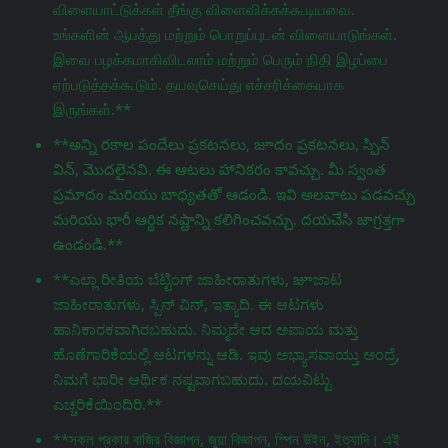
விளையாட்டுக்கள் தீங்கு விளைவிக்கக்கூடியவை.
உங்களின் ஆபத்து மற்றும் பொறுப்புடன் விளையாடுங்கள்.
இவை பழக்கமாகிவிடலாம் மற்றும் பெரும் நிதி இழப்பை
ஏற்படுத்தக்கூடும். தயவுசெய்து எச்சரிக்கையாக
இருங்கள்.**
**అన్ని రకాల పందేలు ప్రకటనలు, జూదం ప్రకటనలు, స్పిన్
విన్, మొదలైనవి. ఈ ఆటలు హానికరం కావచ్చు. మీ స్వంత
ప్రమాదం మరియు బాధ్యతతో ఆడండి. ఇవి అలవాటు పడవచ్చు
మరియు భారీ ఆర్థిక నష్టాన్ని కలిగించవచ్చు. దయచేసి జాగ్రತ್ತగా
ఉండండి.**
**ಎಲ್ಲಾ ರೀತಿಯ ಬೆಟ್ಟಿಂಗ್ ಜಾಹೀರಾತುಗಳು, జూಜಾಟ
ಜಾಹೀರಾತುಗಳು, ಸ್ಪಿನ್ ವಿನ್, ಇತ್ಯಾದಿ. ಈ ಆಟಗಳು
ಹಾನಿಕಾರಕವಾಗಿರಬಹುದು. ನಿಮ್ಮದೇ ಆದ ಅಪಾಯ ಮತ್ತು
ಹೊಣೆಗಾರಿಕೆಯಲ್ಲಿ ಆಟಗಳನ್ನು ಆಡಿ. ಇವು ಅಭ್ಯಾಸವಾಯ್ತು ಅಂದ್ರೆ,
ನಿಮಗೆ ಭಾರೀ ಆರ್ಥಿಕ ನಷ್ಟವಾಗಬಹುದು. ದಯವಿಟ್ಟು
ಎಚ್ಚರಿಕೆಯಿಂದಿರಿ.**
**সকল প্রকার বাজির বিজ্ঞাপন, জুয়া বিজ্ঞাপন, স্পিন উইন, ইত্যাদি। এই