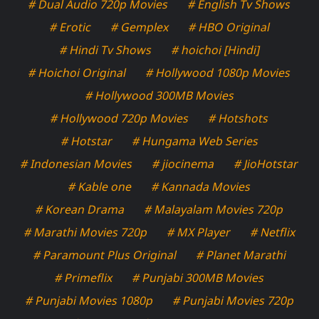
# Dual Audio 720p Movies
# English Tv Shows
# Erotic
# Gemplex
# HBO Original
# Hindi Tv Shows
# hoichoi [Hindi]
# Hoichoi Original
# Hollywood 1080p Movies
# Hollywood 300MB Movies
# Hollywood 720p Movies
# Hotshots
# Hotstar
# Hungama Web Series
# Indonesian Movies
# jiocinema
# JioHotstar
# Kable one
# Kannada Movies
# Korean Drama
# Malayalam Movies 720p
# Marathi Movies 720p
# MX Player
# Netflix
# Paramount Plus Original
# Planet Marathi
# Primeflix
# Punjabi 300MB Movies
# Punjabi Movies 1080p
# Punjabi Movies 720p