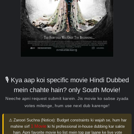
🎙️ Kya aap koi specific movie Hindi Dubbed
mein chahte hain? only South Movie!
Neeche apni request submit karein. Jis movie ko sabse zyada
votes milenge, hum use next dub karenge!
⚠️ Zaroori Suchna (Notice):
Budget constraints ki wajah se, hum har
1 Movie
mahine sirf
ki hi professional in-house dubbing kar sakte
hain. Apni favorite movie ko list mein top par laane ke liye vote