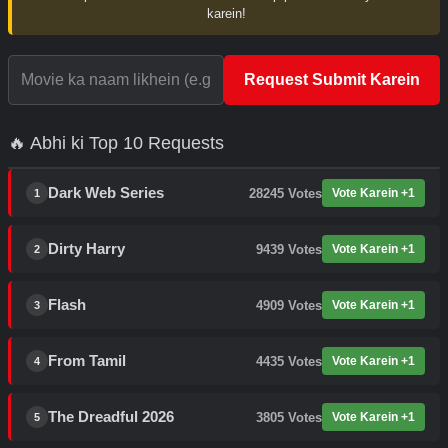
karein!
Request Submit Karein
🔥 Abhi ki Top 10 Requests
Dark Web Series
28245
Votes
Vote Karein +1
1
Dirty Harry
9439
Votes
Vote Karein +1
2
Flash
4909
Votes
Vote Karein +1
3
From Tamil
4435
Votes
Vote Karein +1
4
The Dreadful 2026
3805
Votes
Vote Karein +1
5