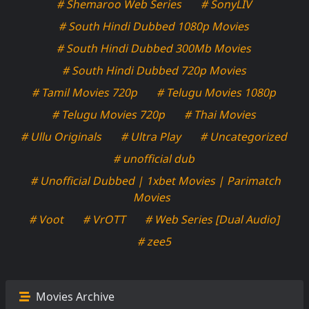
# Shemaroo Web Series
# SonyLIV
# South Hindi Dubbed 1080p Movies
# South Hindi Dubbed 300Mb Movies
# South Hindi Dubbed 720p Movies
# Tamil Movies 720p
# Telugu Movies 1080p
# Telugu Movies 720p
# Thai Movies
# Ullu Originals
# Ultra Play
# Uncategorized
# unofficial dub
# Unofficial Dubbed | 1xbet Movies | Parimatch
Movies
# Voot
# VrOTT
# Web Series [Dual Audio]
# zee5
Movies Archive