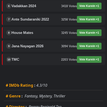
Vadakkan 2024
3418
Votes
Vote Karein +1
6
Ante Sundaraniki 2022
3258
Votes
Vote Karein +1
7
House Mates
3245
Votes
Vote Karein +1
8
Jana Nayagan 2026
3094
Votes
Vote Karein +1
9
TMC
2203
Votes
Vote Karein +1
10
# IMDb Rating
:
4.3/10
# Genre
:
Fantasy, Mystery, Thriller
# Director
:
Pearry Reginald Teo