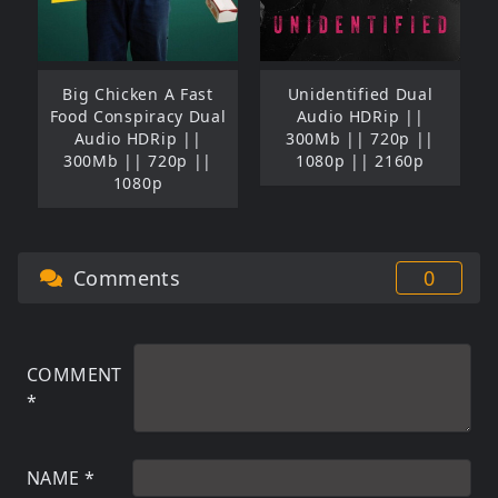
Big Chicken A Fast
Unidentified Dual
Food Conspiracy Dual
Audio HDRip ||
Audio HDRip ||
300Mb || 720p ||
300Mb || 720p ||
1080p || 2160p
1080p
Comments
0
COMMENT
*
NAME
*