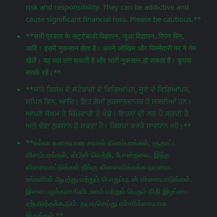
risk and responsibility. They can be addictive and
cause significant financial loss. Please be cautious.**
**सभी प्रकार के सट्टेबाजी विज्ञापन, जुआ विज्ञापन, स्पिन विन,
आदि। इसमें नुकसान होता है। अपने जोखिम और जिम्मेदारी पर ये गेम
खेलें। यह लत लग सकती है और भारी नुकसान हो सकता है। कृपया
सतर्क रहें।**
**ਸਾਰੇ ਕਿਸਮ ਦੇ ਸੱਟੇਬਾਜ਼ੀ ਦੇ ਵਿਗਿਆਪਨ, ਜੂਏ ਦੇ ਵਿਗਿਆਪਨ,
ਸਪਿਨ ਵਿਨ, ਆਦਿ। ਇਹ ਗੇਮਾਂ ਨੁਕਸਾਨਦਾਹਕ ਹੋ ਸਕਦੀਆਂ ਹਨ।
ਆਪਣੇ ਜੋਖਮ ਤੇ ਜ਼ਿੰਮੇਵਾਰੀ ਤੇ ਖੇਡੋ। ਇਹਨਾਂ ਦੀ ਲਤ ਪੈ ਸਕਦੀ ਹੈ
ਅਤੇ ਵੱਡਾ ਨੁਕਸਾਨ ਹੋ ਸਕਦਾ ਹੈ। ਕਿਰਪਾ ਕਰਕੇ ਸਾਵਧਾਨ ਰਹੋ।**
**எல்லா வகையான சவால் விளம்பரங்கள், சூதாட்ட
விளம்பரங்கள், ஸ்பின் வெற்றி, போன்றவை. இந்த
விளையாட்டுக்கள் தீங்கு விளைவிக்கக்கூடியவை.
உங்களின் ஆபத்து மற்றும் பொறுப்புடன் விளையாடுங்கள்.
இவை பழக்கமாகிவிடலாம் மற்றும் பெரும் நிதி இழப்பை
ஏற்படுத்தக்கூடும். தயவுசெய்து எச்சரிக்கையாக
இருங்கள்.**