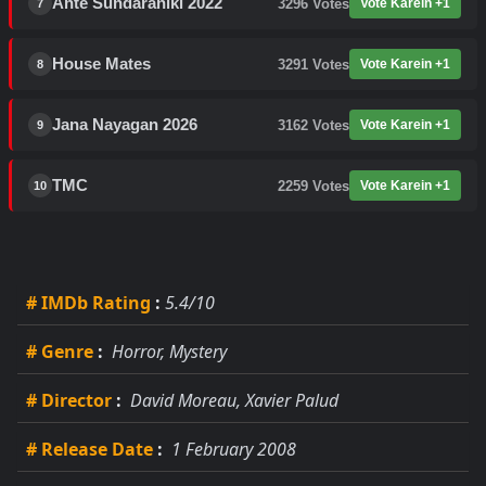
Ante Sundaraniki 2022
3296
Votes
Vote Karein +1
7
House Mates
3291
Votes
Vote Karein +1
8
Jana Nayagan 2026
3162
Votes
Vote Karein +1
9
TMC
2259
Votes
Vote Karein +1
10
# IMDb Rating
:
5.4/10
# Genre
:
Horror, Mystery
# Director
:
David Moreau, Xavier Palud
# Release Date
:
1 February 2008