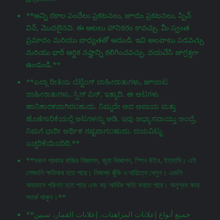
**అన్ని రకాల పందేలు ప్రకటనలు, జూదం ప్రకటనలు, స్పిన్
విన్, మొదలైనవి. ఈ ఆటలు హానికరం కావచ్చు. మీ స్వంత
ప్రమాదం మరియు బాధ్యతతో ఆడండి. ఇవి అలవాటు పడవచ్చు
మరియు భారీ ఆర్థిక నష్టాన్ని కలిగించవచ్చు. దయచేసి జాగ్రತ್ತగా
ఉండండి.**
**ಎಲ್ಲಾ ರೀತಿಯ ಬೆಟ್ಟಿಂಗ್ ಜಾಹೀರಾತುಗಳು, జూಜಾಟ
ಜಾಹೀರಾತುಗಳು, ಸ್ಪಿನ್ ವಿನ್, ಇತ್ಯಾದಿ. ಈ ಆಟಗಳು
ಹಾನಿಕಾರಕವಾಗಿರಬಹುದು. ನಿಮ್ಮದೇ ಆದ ಅಪಾಯ ಮತ್ತು
ಹೊಣೆಗಾರಿಕೆಯಲ್ಲಿ ಆಟಗಳನ್ನು ಆಡಿ. ಇವು ಅಭ್ಯಾಸವಾಯ್ತು ಅಂದ್ರೆ,
ನಿಮಗೆ ಭಾರೀ ಆರ್ಥಿಕ ನಷ್ಟವಾಗಬಹುದು. ದಯವಿಟ್ಟು
ಎಚ್ಚರಿಕೆಯಿಂದಿರಿ.**
**সকল প্রকার বাজির বিজ্ঞাপন, জুয়া বিজ্ঞাপন, স্পিন উইন, ইত্যাদি। এই
গেমগুলি ক্ষতিকর হতে পারে। নিজস্ব ঝুঁকি ও দায়িত্বে খেলুন। এগুলি
অভ্যাসে পরিণত হতে পারে এবং বড় আর্থিক ক্ষতি করতে পারে। অনুগ্রহ করে
সতর্ক থাকুন।**
**جميع أنواع إعلانات المراهنات، إعلانات القمار، سبين