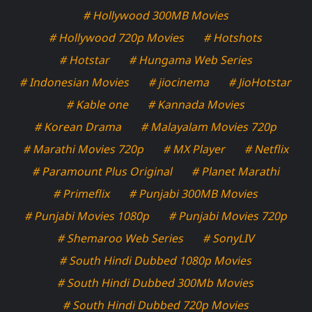
# Hollywood 300MB Movies
# Hollywood 720p Movies
# Hotshots
# Hotstar
# Hungama Web Series
# Indonesian Movies
# jiocinema
# JioHotstar
# Kable one
# Kannada Movies
# Korean Drama
# Malayalam Movies 720p
# Marathi Movies 720p
# MX Player
# Netflix
# Paramount Plus Original
# Planet Marathi
# Primeflix
# Punjabi 300MB Movies
# Punjabi Movies 1080p
# Punjabi Movies 720p
# Shemaroo Web Series
# SonyLIV
# South Hindi Dubbed 1080p Movies
# South Hindi Dubbed 300Mb Movies
# South Hindi Dubbed 720p Movies