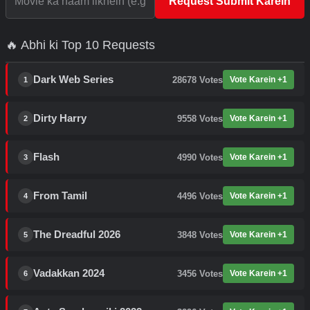
Request Submit Karein
🔥 Abhi ki Top 10 Requests
Dark Web Series
28678
Votes
Vote Karein +1
1
Dirty Harry
9558
Votes
Vote Karein +1
2
Flash
4990
Votes
Vote Karein +1
3
From Tamil
4496
Votes
Vote Karein +1
4
The Dreadful 2026
3848
Votes
Vote Karein +1
5
Vadakkan 2024
3456
Votes
Vote Karein +1
6