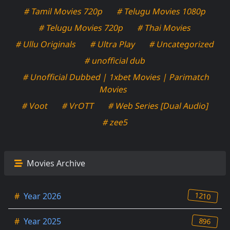
# Tamil Movies 720p
# Telugu Movies 1080p
# Telugu Movies 720p
# Thai Movies
# Ullu Originals
# Ultra Play
# Uncategorized
# unofficial dub
# Unofficial Dubbed | 1xbet Movies | Parimatch
Movies
# Voot
# VrOTT
# Web Series [Dual Audio]
# zee5
Movies Archive
1210
#
Year 2026
896
#
Year 2025