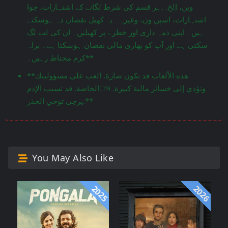
وين، إلخ. ,ہر قسم کی شرط لگانے کے اشتہارات، جوا
اشتہارات، اسپن ون، وغیرہ۔ یہ کھیل نقصان دہ ہوسکتے
ہیں۔ اپنی ذمہ داری اور خطرے پر کھیلیں۔ ان کی لت لگ
سکتی ہے اور آپ کو بھاری مالی نقصان ہوسکتا ہے۔ براہ
کرم محتاط رہیں۔**
**هذه الألعاب قد تكون ضارة. العب على مسؤوليتك
الخاصة. قد تسبب الإدمান وتؤدي إلى خسائر مالية كبيرة.
يرجى توخي الحذر.**
You May Also Like
2025
2026