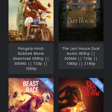
Pongala Hindi
The Last House Dual
Dubbed Movie
Audio HDRip ||
Download HDRip ||
300Mb || 720p ||
300Mb || 720p ||
1080p || 2160p
1080p
2026
2026