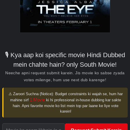
🎙️ Kya aap koi specific movie Hindi Dubbed
mein chahte hain? only South Movie!
Neeche apni request submit karein. Jis movie ko sabse zyada
votes milenge, hum use next dub karenge!
⚠️ Zaroori Suchna (Notice):
Budget constraints ki wajah se, hum har
1 Movie
mahine sirf
ki hi professional in-house dubbing kar sakte
hain. Apni favorite movie ko list mein top par laane ke liye vote
karein!