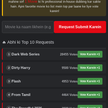
1 Movie
mahine sirf
ki hi professional in-house dubbing kar sakte
hain. Apni favorite movie ko list mein top par laane ke liye vote
karein!
Request Submit Karein
🔥 Abhi ki Top 10 Requests
Dark Web Series
28455
Votes
Vote Karein +1
1
Dirty Harry
9500
Votes
Vote Karein +1
2
Flash
4953
Votes
Vote Karein +1
3
From Tamil
4464
Votes
Vote Karein +1
4