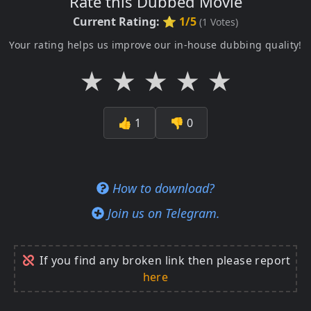
Rate this Dubbed Movie
Current Rating:
⭐ 1/5
(
1
Votes)
Your rating helps us improve our in-house dubbing quality!
★
★
★
★
★
👍
1
👎
0
How to download?
Join us on Telegram.
If you find any broken link then please report
here