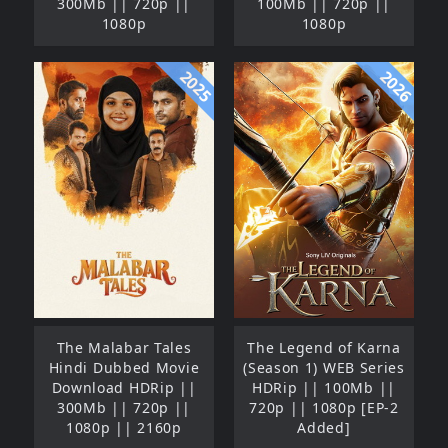
300Mb || 720p ||
100Mb || 720p ||
1080p
1080p
2025
2026
The Malabar Tales
The Legend of Karna
Hindi Dubbed Movie
(Season 1) WEB Series
Download HDRip ||
HDRip || 100Mb ||
300Mb || 720p ||
720p || 1080p [EP-2
1080p || 2160p
Added]