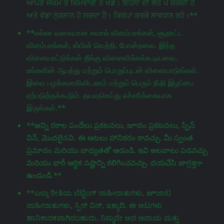
ਆਪਣੇ ਜੋਖਮ ਤੇ ਜ਼ਿੰਮੇਵਾਰੀ ਤੇ ਖੇਡੋ। ਇਹਨਾਂ ਦੀ ਲਤ ਪੈ ਸਕਦੀ ਹੈ
ਅਤੇ ਵੱਡਾ ਨੁਕਸਾਨ ਹੋ ਸਕਦਾ ਹੈ। ਕਿਰਪਾ ਕਰਕੇ ਸਾਵਧਾਨ ਰਹੋ।**
**எல்லா வகையான சவால் விளம்பரங்கள், சூதாட்ட
விளம்பரங்கள், ஸ்பின் வெற்றி, போன்றவை. இந்த
விளையாட்டுக்கள் தீங்கு விளைவிக்கக்கூடியவை.
உங்களின் ஆபத்து மற்றும் பொறுப்புடன் விளையாடுங்கள்.
இவை பழக்கமாகிவிடலாம் மற்றும் பெரும் நிதி இழப்பை
ஏற்படுத்தக்கூடும். தயவுசெய்து எச்சரிக்கையாக
இருங்கள்.**
**అన్ని రకాల పందేలు ప్రకటనలు, జూదం ప్రకటనలు, స్పిన్
విన్, మొదలైనవి. ఈ ఆటలు హానికరం కావచ్చు. మీ స్వంత
ప్రమాదం మరియు బాధ్యతతో ఆడండి. ఇవి అలవాటు పడవచ్చు
మరియు భారీ ఆర్థిక నష్టాన్ని కలిగించవచ్చు. దయచేసి జాగ్రತ್ತగా
ఉండండి.**
**ಎಲ್ಲಾ ರೀತಿಯ ಬೆಟ್ಟಿಂಗ್ ಜಾಹೀರಾತುಗಳು, జూಜಾಟ
ಜಾಹೀರಾತುಗಳು, ಸ್ಪಿನ್ ವಿನ್, ಇತ್ಯಾದಿ. ಈ ಆಟಗಳು
ಹಾನಿಕಾರಕವಾಗಿರಬಹುದು. ನಿಮ್ಮದೇ ಆದ ಅಪಾಯ ಮತ್ತು