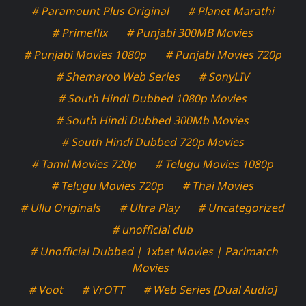
# Paramount Plus Original
# Planet Marathi
# Primeflix
# Punjabi 300MB Movies
# Punjabi Movies 1080p
# Punjabi Movies 720p
# Shemaroo Web Series
# SonyLIV
# South Hindi Dubbed 1080p Movies
# South Hindi Dubbed 300Mb Movies
# South Hindi Dubbed 720p Movies
# Tamil Movies 720p
# Telugu Movies 1080p
# Telugu Movies 720p
# Thai Movies
# Ullu Originals
# Ultra Play
# Uncategorized
# unofficial dub
# Unofficial Dubbed | 1xbet Movies | Parimatch
Movies
# Voot
# VrOTT
# Web Series [Dual Audio]