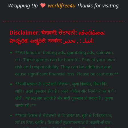
Wrapping Up
worldfree4u
Thanks for visiting.
Disclaimer: चेतावनी: ਚੇਤਾਵਨੀ: எச்சரிக்கை:
హెచ్చరిక: ಎಚ್ಚರಿಕೆ: সতর্কতা: انتباہ: , تحذير:
**All kinds of betting ads, gambling ads, spin win,
etc. These games can be harmful. Play at your own
risk and responsibility. They can be addictive and
cause significant financial loss. Please be cautious.**
**सभी प्रकार के सट्टेबाजी विज्ञापन, जुआ विज्ञापन, स्पिन विन,
आदि। इसमें नुकसान होता है। अपने जोखिम और जिम्मेदारी पर ये गेम
खेलें। यह लत लग सकती है और भारी नुकसान हो सकता है। कृपया
सतर्क रहें।**
**ਸਾਰੇ ਕਿਸਮ ਦੇ ਸੱਟੇਬਾਜ਼ੀ ਦੇ ਵਿਗਿਆਪਨ, ਜੂਏ ਦੇ ਵਿਗਿਆਪਨ,
ਸਪਿਨ ਵਿਨ, ਆਦਿ। ਇਹ ਗੇਮਾਂ ਨੁਕਸਾਨਦਾਹਕ ਹੋ ਸਕਦੀਆਂ ਹਨ।