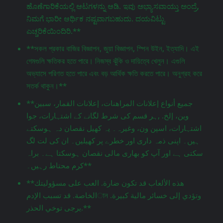
ಹೊಣೆಗಾರಿಕೆಯಲ್ಲಿ ಆಟಗಳನ್ನು ಆಡಿ. ಇವು ಅಭ್ಯಾಸವಾಯ್ತು ಅಂದ್ರೆ,
ನಿಮಗೆ ಭಾರೀ ಆರ್ಥಿಕ ನಷ್ಟವಾಗಬಹುದು. ದಯವಿಟ್ಟು
ಎಚ್ಚರಿಕೆಯಿಂದಿರಿ.**
**সকল প্রকার বাজির বিজ্ঞাপন, জুয়া বিজ্ঞাপন, স্পিন উইন, ইত্যাদি। এই
গেমগুলি ক্ষতিকর হতে পারে। নিজস্ব ঝুঁকি ও দায়িত্বে খেলুন। এগুলি
অভ্যাসে পরিণত হতে পারে এবং বড় আর্থিক ক্ষতি করতে পারে। অনুগ্রহ করে
সতর্ক থাকুন।**
**جميع أنواع إعلانات المراهنات، إعلانات القمار، سبين
وين، إلخ. ,ہر قسم کی شرط لگانے کے اشتہارات، جوا
اشتہارات، اسپن ون، وغیرہ۔ یہ کھیل نقصان دہ ہوسکتے
ہیں۔ اپنی ذمہ داری اور خطرے پر کھیلیں۔ ان کی لت لگ
سکتی ہے اور آپ کو بھاری مالی نقصان ہوسکتا ہے۔ براہ
کرم محتاط رہیں۔**
**هذه الألعاب قد تكون ضارة. العب على مسؤوليتك
الخاصة. قد تسبب الإدمান وتؤدي إلى خسائر مالية كبيرة.
يرجى توخي الحذر.**