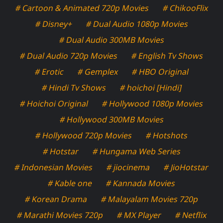
# Cartoon & Animated 720p Movies
# ChikooFlix
# Disney+
# Dual Audio 1080p Movies
# Dual Audio 300MB Movies
# Dual Audio 720p Movies
# English Tv Shows
# Erotic
# Gemplex
# HBO Original
# Hindi Tv Shows
# hoichoi [Hindi]
# Hoichoi Original
# Hollywood 1080p Movies
# Hollywood 300MB Movies
# Hollywood 720p Movies
# Hotshots
# Hotstar
# Hungama Web Series
# Indonesian Movies
# jiocinema
# JioHotstar
# Kable one
# Kannada Movies
# Korean Drama
# Malayalam Movies 720p
# Marathi Movies 720p
# MX Player
# Netflix