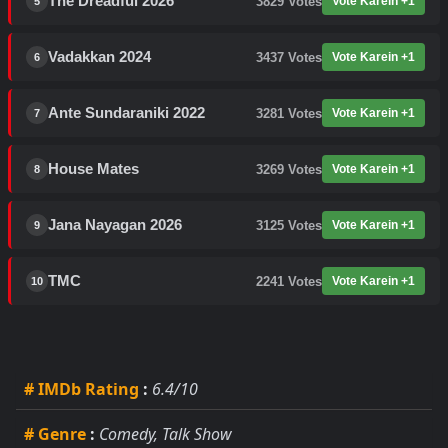
The Dreadful 2026
3829
Votes
Vote Karein +1
5
Vadakkan 2024
3437
Votes
Vote Karein +1
6
Ante Sundaraniki 2022
3281
Votes
Vote Karein +1
7
House Mates
3269
Votes
Vote Karein +1
8
Jana Nayagan 2026
3125
Votes
Vote Karein +1
9
TMC
2241
Votes
Vote Karein +1
10
# IMDb Rating
:
6.4/10
# Genre
:
Comedy, Talk Show