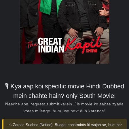
🎙️ Kya aap koi specific movie Hindi Dubbed
mein chahte hain? only South Movie!
Neeche apni request submit karein. Jis movie ko sabse zyada
votes milenge, hum use next dub karenge!
⚠️ Zaroori Suchna (Notice):
Budget constraints ki wajah se, hum har