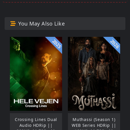
You May Also Like
2025
2026
Crossing Lines Dual
Muthassi (Season 1)
Audio HDRip ||
WEB Series HDRip ||