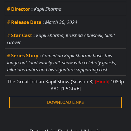
# Director
:
Kapil Sharma
# Release Date
:
March 30, 2024
# Star Cast
:
Kapil Sharma, Krushna Abhishek, Sunil
Grover
# Series Story
:
Comedian Kapil Sharma hosts this
laugh-out-loud variety talk show with celebrity guests,
hilarious antics and his signature supporting cast.
The Great Indian Kapil Show (Season 3)
[Hindi]
1080p
AAC [1.5Gb/E]
DOWNLOAD LINKS