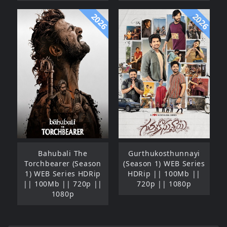
2026
2026
Bahubali The
Gurthukosthunnayi
Torchbearer (Season
(Season 1) WEB Series
1) WEB Series HDRip
HDRip || 100Mb ||
|| 100Mb || 720p ||
720p || 1080p
1080p