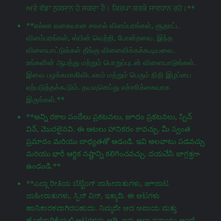
ਅਤੇ ਵੱਡਾ ਨੁਕਸਾਨ ਹੋ ਸਕਦਾ ਹੈ। ਕਿਰਪਾ ਕਰਕੇ ਸਾਵਧਾਨ ਰਹੋ।**
**எல்லா வகையான சவால் விளம்பரங்கள், சூதாட்ட
விளம்பரங்கள், ஸ்பின் வெற்றி, போன்றவை. இந்த
விளையாட்டுக்கள் தீங்கு விளைவிக்கக்கூடியவை.
உங்களின் ஆபத்து மற்றும் பொறுப்புடன் விளையாடுங்கள்.
இவை பழக்கமாகிவிடலாம் மற்றும் பெரும் நிதி இழப்பை
ஏற்படுத்தக்கூடும். தயவுசெய்து எச்சரிக்கையாக
இருங்கள்.**
**అన్ని రకాల పందేలు ప్రకటనలు, జూదం ప్రకటనలు, స్పిన్
విన్, మొదలైనవి. ఈ ఆటలు హానికరం కావచ్చు. మీ స్వంత
ప్రమాదం మరియు బాధ్యతతో ఆడండి. ఇవి అలవాటు పడవచ్చు
మరియు భారీ ఆర్థిక నష్టాన్ని కలిగించవచ్చు. దయచేసి జాగ్రತ್ತగా
ఉండండి.**
**ಎಲ್ಲಾ ರೀತಿಯ ಬೆಟ್ಟಿಂಗ್ ಜಾಹೀರಾತುಗಳು, జూಜಾಟ
ಜಾಹೀರಾತುಗಳು, ಸ್ಪಿನ್ ವಿನ್, ಇತ್ಯಾದಿ. ಈ ಆಟಗಳು
ಹಾನಿಕಾರಕವಾಗಿರಬಹುದು. ನಿಮ್ಮದೇ ಆದ ಅಪಾಯ ಮತ್ತು
ಹೊಣೆಗಾರಿಕೆಯಲ್ಲಿ ಆಟಗಳನ್ನು ಆಡಿ. ಇವು ಅಭ್ಯಾಸವಾಯ್ತು ಅಂದ್ರೆ,