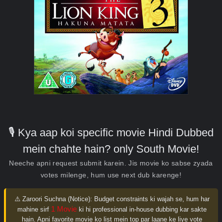
🎙️ Kya aap koi specific movie Hindi Dubbed
mein chahte hain? only South Movie!
Neeche apni request submit karein. Jis movie ko sabse zyada
votes milenge, hum use next dub karenge!
⚠️ Zaroori Suchna (Notice):
Budget constraints ki wajah se, hum har
1 Movie
mahine sirf
ki hi professional in-house dubbing kar sakte
hain. Apni favorite movie ko list mein top par laane ke liye vote