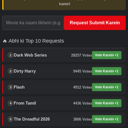
karein!
Request Submit Karein
🔥 Abhi ki Top 10 Requests
Dark Web Series
28257
Votes
Vote Karein +1
1
Dirty Harry
9445
Votes
Vote Karein +1
2
Flash
4912
Votes
Vote Karein +1
3
From Tamil
4436
Votes
Vote Karein +1
4
The Dreadful 2026
3806
Votes
Vote Karein +1
5