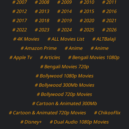
# 2007
# 2008
# 2009
# 2010
# 2011
# 2012
# 2013
# 2014
# 2015
# 2016
# 2017
# 2018
# 2019
# 2020
# 2021
# 2022
# 2023
# 2024
# 2025
# 2026
# 4K Movies
# ALL Movies List
# ALTBalaji
# Amazon Prime
# Anime
# Anime
# Apple Tv
# Articles
# Bengali Movies 1080p
# Bengali Movies 720p
# Bollywood 1080p Movies
# Bollywood 300Mb Movies
# Bollywood 720p Movies
# Cartoon & Animated 300Mb
# Cartoon & Animated 720p Movies
# ChikooFlix
# Disney+
# Dual Audio 1080p Movies