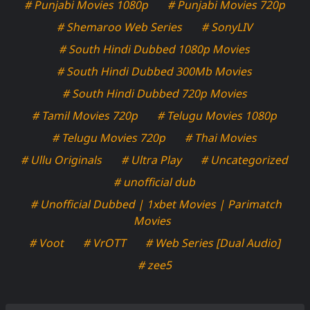
# Punjabi Movies 1080p
# Punjabi Movies 720p
# Shemaroo Web Series
# SonyLIV
# South Hindi Dubbed 1080p Movies
# South Hindi Dubbed 300Mb Movies
# South Hindi Dubbed 720p Movies
# Tamil Movies 720p
# Telugu Movies 1080p
# Telugu Movies 720p
# Thai Movies
# Ullu Originals
# Ultra Play
# Uncategorized
# unofficial dub
# Unofficial Dubbed | 1xbet Movies | Parimatch
Movies
# Voot
# VrOTT
# Web Series [Dual Audio]
# zee5