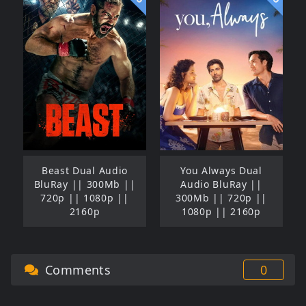
Beast Dual Audio
You Always Dual
BluRay || 300Mb ||
Audio BluRay ||
720p || 1080p ||
300Mb || 720p ||
2160p
1080p || 2160p
Comments
0