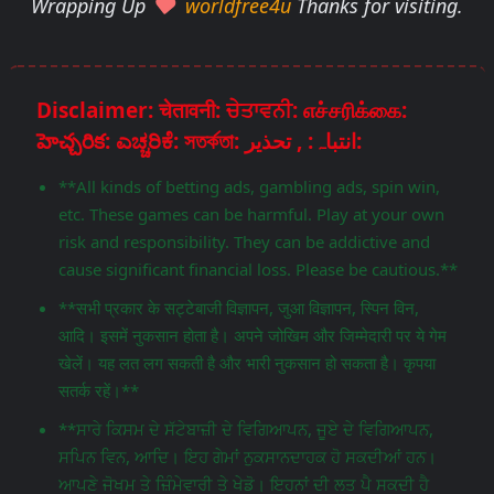
Wrapping Up
worldfree4u
Thanks for visiting.
Disclaimer: चेतावनी: ਚੇਤਾਵਨੀ: எச்சரிக்கை:
హెచ్చరిక: ಎಚ್ಚರಿಕೆ: সতর্কতা: انتباہ: , تحذير:
**All kinds of betting ads, gambling ads, spin win,
etc. These games can be harmful. Play at your own
risk and responsibility. They can be addictive and
cause significant financial loss. Please be cautious.**
**सभी प्रकार के सट्टेबाजी विज्ञापन, जुआ विज्ञापन, स्पिन विन,
आदि। इसमें नुकसान होता है। अपने जोखिम और जिम्मेदारी पर ये गेम
खेलें। यह लत लग सकती है और भारी नुकसान हो सकता है। कृपया
सतर्क रहें।**
**ਸਾਰੇ ਕਿਸਮ ਦੇ ਸੱਟੇਬਾਜ਼ੀ ਦੇ ਵਿਗਿਆਪਨ, ਜੂਏ ਦੇ ਵਿਗਿਆਪਨ,
ਸਪਿਨ ਵਿਨ, ਆਦਿ। ਇਹ ਗੇਮਾਂ ਨੁਕਸਾਨਦਾਹਕ ਹੋ ਸਕਦੀਆਂ ਹਨ।
ਆਪਣੇ ਜੋਖਮ ਤੇ ਜ਼ਿੰਮੇਵਾਰੀ ਤੇ ਖੇਡੋ। ਇਹਨਾਂ ਦੀ ਲਤ ਪੈ ਸਕਦੀ ਹੈ