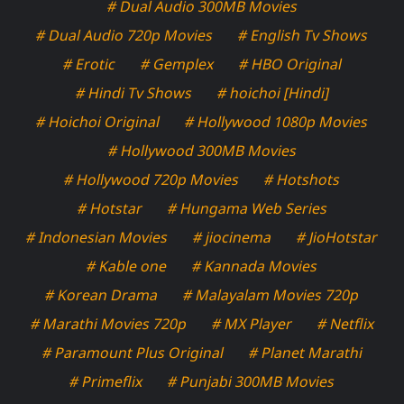
# Dual Audio 300MB Movies
# Dual Audio 720p Movies
# English Tv Shows
# Erotic
# Gemplex
# HBO Original
# Hindi Tv Shows
# hoichoi [Hindi]
# Hoichoi Original
# Hollywood 1080p Movies
# Hollywood 300MB Movies
# Hollywood 720p Movies
# Hotshots
# Hotstar
# Hungama Web Series
# Indonesian Movies
# jiocinema
# JioHotstar
# Kable one
# Kannada Movies
# Korean Drama
# Malayalam Movies 720p
# Marathi Movies 720p
# MX Player
# Netflix
# Paramount Plus Original
# Planet Marathi
# Primeflix
# Punjabi 300MB Movies