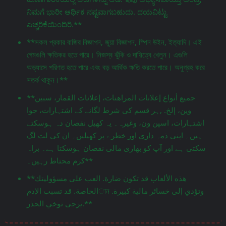
ನಿಮಗೆ ಭಾರೀ ಆರ್ಥಿಕ ನಷ್ಟವಾಗಬಹುದು. ದಯವಿಟ್ಟು
ಎಚ್ಚರಿಕೆಯಿಂದಿರಿ.**
**সকল প্রকার বাজির বিজ্ঞাপন, জুয়া বিজ্ঞাপন, স্পিন উইন, ইত্যাদি। এই
গেমগুলি ক্ষতিকর হতে পারে। নিজস্ব ঝুঁকি ও দায়িত্বে খেলুন। এগুলি
অভ্যাসে পরিণত হতে পারে এবং বড় আর্থিক ক্ষতি করতে পারে। অনুগ্রহ করে
সতর্ক থাকুন।**
**جميع أنواع إعلانات المراهنات، إعلانات القمار، سبين
وين، إلخ. ,ہر قسم کی شرط لگانے کے اشتہارات، جوا
اشتہارات، اسپن ون، وغیرہ۔ یہ کھیل نقصان دہ ہوسکتے
ہیں۔ اپنی ذمہ داری اور خطرے پر کھیلیں۔ ان کی لت لگ
سکتی ہے اور آپ کو بھاری مالی نقصان ہوسکتا ہے۔ براہ
کرم محتاط رہیں۔**
**هذه الألعاب قد تكون ضارة. العب على مسؤوليتك
الخاصة. قد تسبب الإدمান وتؤدي إلى خسائر مالية كبيرة.
يرجى توخي الحذر.**