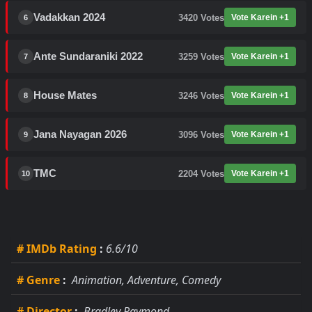
Vadakkan 2024
3420
Votes
Vote Karein +1
6
Ante Sundaraniki 2022
3259
Votes
Vote Karein +1
7
House Mates
3246
Votes
Vote Karein +1
8
Jana Nayagan 2026
3096
Votes
Vote Karein +1
9
TMC
2204
Votes
Vote Karein +1
10
# IMDb Rating
:
6.6/10
# Genre
:
Animation, Adventure, Comedy
# Director
:
Bradley Raymond