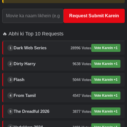
Request Submit Karein
🔥 Abhi ki Top 10 Requests
Dark Web Series
28996
Votes
Vote Karein +1
1
Dirty Harry
9638
Votes
Vote Karein +1
2
Flash
5044
Votes
Vote Karein +1
3
From Tamil
4547
Votes
Vote Karein +1
4
The Dreadful 2026
3877
Votes
Vote Karein +1
5