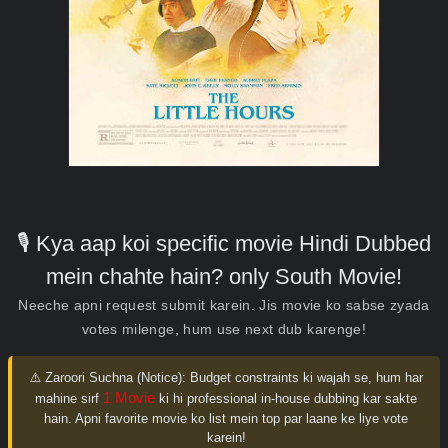
🎙️ Kya aap koi specific movie Hindi Dubbed
mein chahte hain? only South Movie!
Neeche apni request submit karein. Jis movie ko sabse zyada
votes milenge, hum use next dub karenge!
⚠️ Zaroori Suchna (Notice):
Budget constraints ki wajah se, hum har
1 Movie
mahine sirf
ki hi professional in-house dubbing kar sakte
hain. Apni favorite movie ko list mein top par laane ke liye vote
karein!