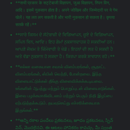
**सभी प्रकार के सट्टेबाजी विज्ञापन, जुआ विज्ञापन, स्पिन विन,
आदि। इसमें नुकसान होता है। अपने जोखिम और जिम्मेदारी पर ये गेम
खेलें। यह लत लग सकती है और भारी नुकसान हो सकता है। कृपया
सतर्क रहें।**
**ਸਾਰੇ ਕਿਸਮ ਦੇ ਸੱਟੇਬਾਜ਼ੀ ਦੇ ਵਿਗਿਆਪਨ, ਜੂਏ ਦੇ ਵਿਗਿਆਪਨ,
ਸਪਿਨ ਵਿਨ, ਆਦਿ। ਇਹ ਗੇਮਾਂ ਨੁਕਸਾਨਦਾਹਕ ਹੋ ਸਕਦੀਆਂ ਹਨ।
ਆਪਣੇ ਜੋਖਮ ਤੇ ਜ਼ਿੰਮੇਵਾਰੀ ਤੇ ਖੇਡੋ। ਇਹਨਾਂ ਦੀ ਲਤ ਪੈ ਸਕਦੀ ਹੈ
ਅਤੇ ਵੱਡਾ ਨੁਕਸਾਨ ਹੋ ਸਕਦਾ ਹੈ। ਕਿਰਪਾ ਕਰਕੇ ਸਾਵਧਾਨ ਰਹੋ।**
**எல்லா வகையான சவால் விளம்பரங்கள், சூதாட்ட
விளம்பரங்கள், ஸ்பின் வெற்றி, போன்றவை. இந்த
விளையாட்டுக்கள் தீங்கு விளைவிக்கக்கூடியவை.
உங்களின் ஆபத்து மற்றும் பொறுப்புடன் விளையாடுங்கள்.
இவை பழக்கமாகிவிடலாம் மற்றும் பெரும் நிதி இழப்பை
ஏற்படுத்தக்கூடும். தயவுசெய்து எச்சரிக்கையாக
இருங்கள்.**
**అన్ని రకాల పందేలు ప్రకటనలు, జూదం ప్రకటనలు, స్పిన్
విన్, మొదలైనవి. ఈ ఆటలు హానికరం కావచ్చు. మీ స్వంత