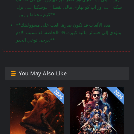
سکتی ہے اور آپ کو بھاری مالی نقصان ہوسکتا ہے۔ براہ
کرم محتاط رہیں۔**
**هذه الألعاب قد تكون ضارة. العب على مسؤوليتك
الخاصة. قد تسبب الإدمান وتؤدي إلى خسائر مالية كبيرة.
يرجى توخي الحذر.**
You May Also Like
2026
2026