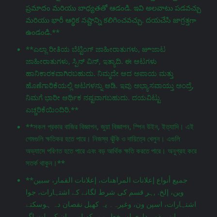
ప్రమాదం మరియు బాధ్యతతో ఆడండి. ఇవి అలవాటు పడవచ్చు
మరియు భారీ ఆర్థిక నష్టాన్ని కలిగించవచ్చు. దయచేసి జాగ్రತ್ತగా
ఉండండి.**
**ಎಲ್ಲಾ ರೀತಿಯ ಬೆಟ್ಟಿಂಗ್ ಜಾಹೀರಾತುಗಳು, జూಜಾಟ
ಜಾಹೀರಾತುಗಳು, ಸ್ಪಿನ್ ವಿನ್, ಇತ್ಯಾದಿ. ಈ ಆಟಗಳು
ಹಾನಿಕಾರಕವಾಗಿರಬಹುದು. ನಿಮ್ಮದೇ ಆದ ಅಪಾಯ ಮತ್ತು
ಹೊಣೆಗಾರಿಕೆಯಲ್ಲಿ ಆಟಗಳನ್ನು ಆಡಿ. ಇವು ಅಭ್ಯಾಸವಾಯ್ತು ಅಂದ್ರೆ,
ನಿಮಗೆ ಭಾರೀ ಆರ್ಥಿಕ ನಷ್ಟವಾಗಬಹುದು. ದಯವಿಟ್ಟು
ಎಚ್ಚರಿಕೆಯಿಂದಿರಿ.**
**সকল প্রকার বাজির বিজ্ঞাপন, জুয়া বিজ্ঞাপন, স্পিন উইন, ইত্যাদি। এই
গেমগুলি ক্ষতিকর হতে পারে। নিজস্ব ঝুঁকি ও দায়িত্বে খেলুন। এগুলি
অভ্যাসে পরিণত হতে পারে এবং বড় আর্থিক ক্ষতি করতে পারে। অনুগ্রহ করে
সতর্ক থাকুন।**
**جميع أنواع إعلانات المراهنات، إعلانات القمار، سبين
وين، إلخ. ,ہر قسم کی شرط لگانے کے اشتہارات، جوا
اشتہارات، اسپن ون، وغیرہ۔ یہ کھیل نقصان دہ ہوسکتے
ہیں۔ اپنی ذمہ داری اور خطرے پر کھیلیں۔ ان کی لت لگ