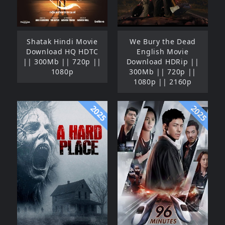
Shatak Hindi Movie
We Bury the Dead
Download HQ HDTC
English Movie
|| 300Mb || 720p ||
Download HDRip ||
1080p
300Mb || 720p ||
1080p || 2160p
2025
2025