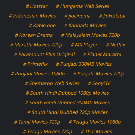
# Hotstar
# Hungama Web Series
# Indonesian Movies
# jiocinema
# JioHotstar
# Kable one
# Kannada Movies
# Korean Drama
# Malayalam Movies 720p
# Marathi Movies 720p
# MX Player
# Netflix
# Paramount Plus Original
# Planet Marathi
# Primeflix
# Punjabi 300MB Movies
# Punjabi Movies 1080p
# Punjabi Movies 720p
# Shemaroo Web Series
# SonyLIV
# South Hindi Dubbed 1080p Movies
# South Hindi Dubbed 300Mb Movies
# South Hindi Dubbed 720p Movies
# Tamil Movies 720p
# Telugu Movies 1080p
# Telugu Movies 720p
# Thai Movies