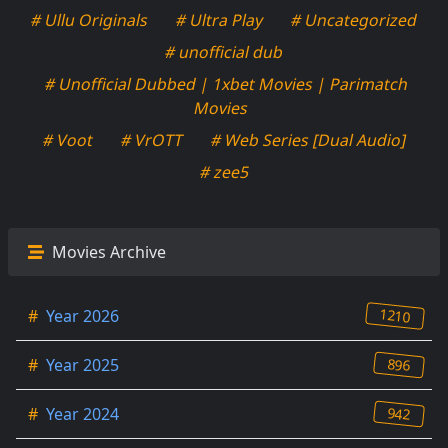
# Ullu Originals
# Ultra Play
# Uncategorized
# unofficial dub
# Unofficial Dubbed | 1xbet Movies | Parimatch
Movies
# Voot
# VrOTT
# Web Series [Dual Audio]
# zee5
Movies Archive
1210
#
Year 2026
896
#
Year 2025
942
#
Year 2024