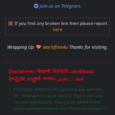
Join us on Telegram.
If you find any broken link then please report
here
Wrapping Up
worldfree4u
Thanks for visiting.
Disclaimer: चेतावनी: ਚੇਤਾਵਨੀ: எச்சரிக்கை:
హెచ్చరిక: ಎಚ್ಚರಿಕೆ: সতর্কতা: انتباہ: , تحذير:
**All kinds of betting ads, gambling ads, spin win,
etc. These games can be harmful. Play at your own
risk and responsibility. They can be addictive and
cause significant financial loss. Please be cautious.**