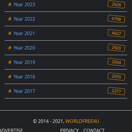
2628
#
Year 2023
6798
#
Year 2022
4627
#
Year 2021
2920
#
Year 2020
2034
#
Year 2019
2070
#
Year 2018
2277
#
Year 2017
© 2014 - 2021,
WORLDFREE4U
ADVERTISE
PRIVACY
CONTACT