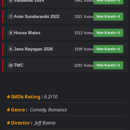
Vadakkan 2024
3481
Votes
Vote Karein +1
6
Ante Sundaraniki 2022
3321
Votes
Vote Karein +1
7
House Mates
3313
Votes
Vote Karein +1
8
Jana Nayagan 2026
3199
Votes
Vote Karein +1
9
TMC
2291
Votes
Vote Karein +1
10
# IMDb Rating
:
6.2/10
# Genre
:
Comedy, Romance
# Director
:
Jeff Baena