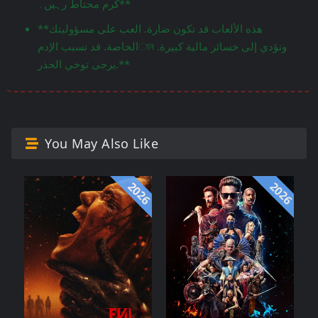
کرم محتاط رہیں۔**
**هذه الألعاب قد تكون ضارة. العب على مسؤوليتك
الخاصة. قد تسبب الإدمান وتؤدي إلى خسائر مالية كبيرة.
يرجى توخي الحذر.**
You May Also Like
2026
2026