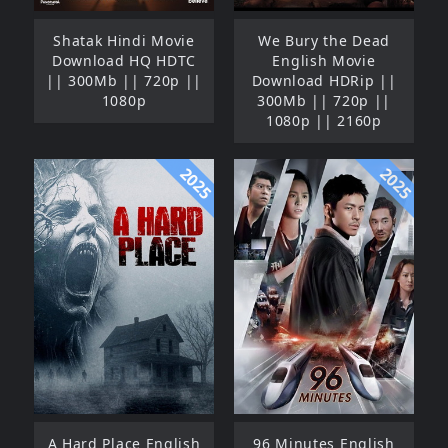
Shatak Hindi Movie
We Bury the Dead
Download HQ HDTC
English Movie
|| 300Mb || 720p ||
Download HDRip ||
1080p
300Mb || 720p ||
1080p || 2160p
2025
2025
A Hard Place English
96 Minutes English