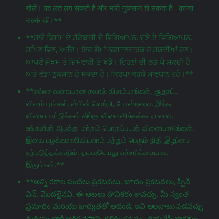
खेलें। यह लत लग सकती है और भारी नुकसान हो सकता है। कृपया
सतर्क रहें।**
**ਸਾਰੇ ਕਿਸਮ ਦੇ ਸੱਟੇਬਾਜ਼ੀ ਦੇ ਵਿਗਿਆਪਨ, ਜੂਏ ਦੇ ਵਿਗਿਆਪਨ,
ਸਪਿਨ ਵਿਨ, ਆਦਿ। ਇਹ ਗੇਮਾਂ ਨੁਕਸਾਨਦਾਹਕ ਹੋ ਸਕਦੀਆਂ ਹਨ।
ਆਪਣੇ ਜੋਖਮ ਤੇ ਜ਼ਿੰਮੇਵਾਰੀ ਤੇ ਖੇਡੋ। ਇਹਨਾਂ ਦੀ ਲਤ ਪੈ ਸਕਦੀ ਹੈ
ਅਤੇ ਵੱਡਾ ਨੁਕਸਾਨ ਹੋ ਸਕਦਾ ਹੈ। ਕਿਰਪਾ ਕਰਕੇ ਸਾਵਧਾਨ ਰਹੋ।**
**எல்லா வகையான சவால் விளம்பரங்கள், சூதாட்ட
விளம்பரங்கள், ஸ்பின் வெற்றி, போன்றவை. இந்த
விளையாட்டுக்கள் தீங்கு விளைவிக்கக்கூடியவை.
உங்களின் ஆபத்து மற்றும் பொறுப்புடன் விளையாடுங்கள்.
இவை பழக்கமாகிவிடலாம் மற்றும் பெரும் நிதி இழப்பை
ஏற்படுத்தக்கூடும். தயவுசெய்து எச்சரிக்கையாக
இருங்கள்.**
**అన్ని రకాల పందేలు ప్రకటనలు, జూదం ప్రకటనలు, స్పిన్
విన్, మొదలైనవి. ఈ ఆటలు హానికరం కావచ్చు. మీ స్వంత
ప్రమాదం మరియు బాధ్యతతో ఆడండి. ఇవి అలవాటు పడవచ్చు
మరియు భారీ ఆర్థిక నష్టాన్ని కలిగించవచ్చు. దయచేసి జాగ్రತ್ತగా