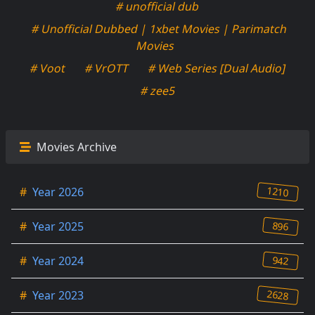
# unofficial dub
# Unofficial Dubbed | 1xbet Movies | Parimatch
Movies
# Voot
# VrOTT
# Web Series [Dual Audio]
# zee5
Movies Archive
1210
#
Year 2026
896
#
Year 2025
942
#
Year 2024
2628
#
Year 2023