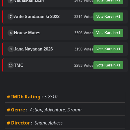
Vadakkan 2024
3473
Votes
Vote Karein +1
6
Ante Sundaraniki 2022
3314
Votes
Vote Karein +1
7
House Mates
3306
Votes
Vote Karein +1
8
Jana Nayagan 2026
3190
Votes
Vote Karein +1
9
TMC
2283
Votes
Vote Karein +1
10
# IMDb Rating
:
5.8/10
# Genre
:
Action, Adventure, Drama
# Director
:
Shane Abbess