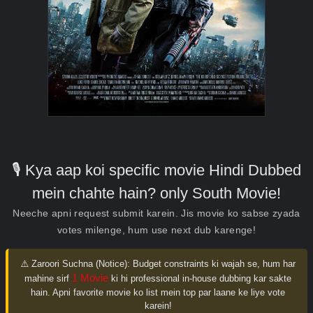
🎙️ Kya aap koi specific movie Hindi Dubbed
mein chahte hain? only South Movie!
Neeche apni request submit karein. Jis movie ko sabse zyada
votes milenge, hum use next dub karenge!
⚠️ Zaroori Suchna (Notice):
Budget constraints ki wajah se, hum har
1 Movie
mahine sirf
ki hi professional in-house dubbing kar sakte
hain. Apni favorite movie ko list mein top par laane ke liye vote
karein!