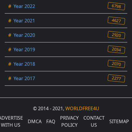
6798
#
Year 2022
4627
#
Year 2021
2920
#
Year 2020
2034
#
Year 2019
2070
#
Year 2018
2277
#
Year 2017
© 2014 - 2021,
WORLDFREE4U
ADVERTISE
PRIVACY
CONTACT
DMCA
FAQ
SITEMAP
WITH US
POLICY
US