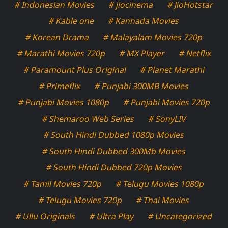
# Indonesian Movies
# jiocinema
# JioHotstar
# Kable one
# Kannada Movies
# Korean Drama
# Malayalam Movies 720p
# Marathi Movies 720p
# MX Player
# Netflix
# Paramount Plus Original
# Planet Marathi
# Primeflix
# Punjabi 300MB Movies
# Punjabi Movies 1080p
# Punjabi Movies 720p
# Shemaroo Web Series
# SonyLIV
# South Hindi Dubbed 1080p Movies
# South Hindi Dubbed 300Mb Movies
# South Hindi Dubbed 720p Movies
# Tamil Movies 720p
# Telugu Movies 1080p
# Telugu Movies 720p
# Thai Movies
# Ullu Originals
# Ultra Play
# Uncategorized