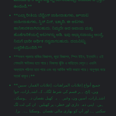
ఉండండి.**
**ಎಲ್ಲಾ ರೀತಿಯ ಬೆಟ್ಟಿಂಗ್ ಜಾಹೀರಾತುಗಳು, జూಜಾಟ
ಜಾಹೀರಾತುಗಳು, ಸ್ಪಿನ್ ವಿನ್, ಇತ್ಯಾದಿ. ಈ ಆಟಗಳು
ಹಾನಿಕಾರಕವಾಗಿರಬಹುದು. ನಿಮ್ಮದೇ ಆದ ಅಪಾಯ ಮತ್ತು
ಹೊಣೆಗಾರಿಕೆಯಲ್ಲಿ ಆಟಗಳನ್ನು ಆಡಿ. ಇವು ಅಭ್ಯಾಸವಾಯ್ತು ಅಂದ್ರೆ,
ನಿಮಗೆ ಭಾರೀ ಆರ್ಥಿಕ ನಷ್ಟವಾಗಬಹುದು. ದಯವಿಟ್ಟು
ಎಚ್ಚರಿಕೆಯಿಂದಿರಿ.**
**সকল প্রকার বাজির বিজ্ঞাপন, জুয়া বিজ্ঞাপন, স্পিন উইন, ইত্যাদি। এই
গেমগুলি ক্ষতিকর হতে পারে। নিজস্ব ঝুঁকি ও দায়িত্বে খেলুন। এগুলি
অভ্যাসে পরিণত হতে পারে এবং বড় আর্থিক ক্ষতি করতে পারে। অনুগ্রহ করে
সতর্ক থাকুন।**
**جميع أنواع إعلانات المراهنات، إعلانات القمار، سبين
وين، إلخ. ,ہر قسم کی شرط لگانے کے اشتہارات، جوا
اشتہارات، اسپن ون، وغیرہ۔ یہ کھیل نقصان دہ ہوسکتے
ہیں۔ اپنی ذمہ داری اور خطرے پر کھیلیں۔ ان کی لت لگ
سکتی ہے اور آپ کو بھاری مالی نقصان ہوسکتا ہے۔ براہ