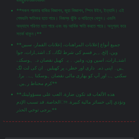
**সকল প্রকার বাজির বিজ্ঞাপন, জুয়া বিজ্ঞাপন, স্পিন উইন, ইত্যাদি। এই
গেমগুলি ক্ষতিকর হতে পারে। নিজস্ব ঝুঁকি ও দায়িত্বে খেলুন। এগুলি
অভ্যাসে পরিণত হতে পারে এবং বড় আর্থিক ক্ষতি করতে পারে। অনুগ্রহ করে
সতর্ক থাকুন।**
**جميع أنواع إعلانات المراهنات، إعلانات القمار، سبين
وين، إلخ. ,ہر قسم کی شرط لگانے کے اشتہارات، جوا
اشتہارات، اسپن ون، وغیرہ۔ یہ کھیل نقصان دہ ہوسکتے
ہیں۔ اپنی ذمہ داری اور خطرے پر کھیلیں۔ ان کی لت لگ
سکتی ہے اور آپ کو بھاری مالی نقصان ہوسکتا ہے۔ براہ
کرم محتاط رہیں۔**
**هذه الألعاب قد تكون ضارة. العب على مسؤوليتك
الخاصة. قد تسبب الإدمান وتؤدي إلى خسائر مالية كبيرة.
يرجى توخي الحذر.**