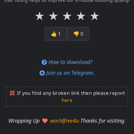
Your rating helps us improve our in-house dubbing quality!
★
★
★
★
★
👍
1
👎
0
How to download?
Join us on Telegram.
If you find any broken link then please report
here
Wrapping Up
worldfree4u
Thanks for visiting.