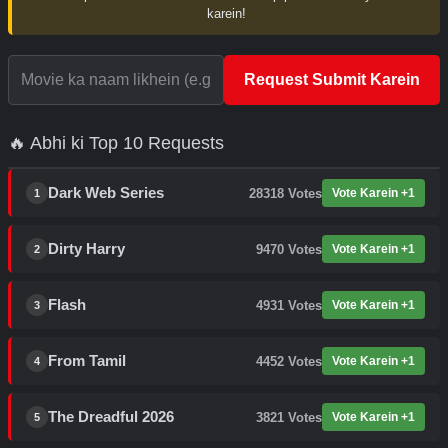
karein!
Request Submit Karein
🔥 Abhi ki Top 10 Requests
Dark Web Series
28318
Votes
Vote Karein +1
1
Dirty Harry
9470
Votes
Vote Karein +1
2
Flash
4931
Votes
Vote Karein +1
3
From Tamil
4452
Votes
Vote Karein +1
4
The Dreadful 2026
3821
Votes
Vote Karein +1
5