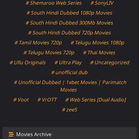
# Shemaroo Web Series
# SonyLIV
# South Hindi Dubbed 1080p Movies
# South Hindi Dubbed 300Mb Movies
# South Hindi Dubbed 720p Movies
# Tamil Movies 720p
# Telugu Movies 1080p
# Telugu Movies 720p
# Thai Movies
# Ullu Originals
# Ultra Play
# Uncategorized
# unofficial dub
# Unofficial Dubbed | 1xbet Movies | Parimatch
Movies
# Voot
# VrOTT
# Web Series [Dual Audio]
# zee5
Movies Archive