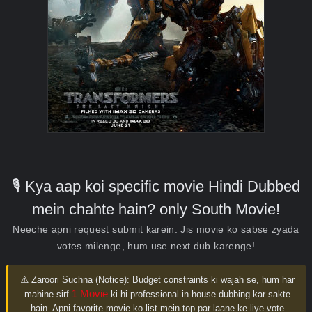
🎙️ Kya aap koi specific movie Hindi Dubbed
mein chahte hain? only South Movie!
Neeche apni request submit karein. Jis movie ko sabse zyada
votes milenge, hum use next dub karenge!
⚠️ Zaroori Suchna (Notice):
Budget constraints ki wajah se, hum har
1 Movie
mahine sirf
ki hi professional in-house dubbing kar sakte
hain. Apni favorite movie ko list mein top par laane ke liye vote