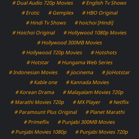
# Dual Audio 720p Movies
# English Tv Shows
# Erotic
# Gemplex
# HBO Original
# Hindi Tv Shows
# hoichoi [Hindi]
# Hoichoi Original
# Hollywood 1080p Movies
# Hollywood 300MB Movies
# Hollywood 720p Movies
# Hotshots
# Hotstar
# Hungama Web Series
# Indonesian Movies
# jiocinema
# JioHotstar
# Kable one
# Kannada Movies
# Korean Drama
# Malayalam Movies 720p
# Marathi Movies 720p
# MX Player
# Netflix
# Paramount Plus Original
# Planet Marathi
# Primeflix
# Punjabi 300MB Movies
# Punjabi Movies 1080p
# Punjabi Movies 720p