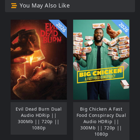
You May Also Like
2026
2026
Evil Dead Burn Dual
Big Chicken A Fast
Audio HDRip ||
Food Conspiracy Dual
300Mb || 720p ||
Audio HDRip ||
1080p
300Mb || 720p ||
1080p