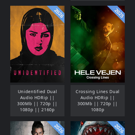
2026
2025
Unidentified Dual
Crossing Lines Dual
Audio HDRip ||
Audio HDRip ||
300Mb || 720p ||
300Mb || 720p ||
1080p || 2160p
1080p
2026
2026