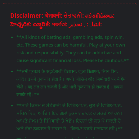
Disclaimer: चेतावनी: ਚੇਤਾਵਨੀ: எச்சரிக்கை:
హెచ్చరిక: ಎಚ್ಚರಿಕೆ: সতর্কতা: انتباہ: , تحذير:
**All kinds of betting ads, gambling ads, spin win,
etc. These games can be harmful. Play at your own
risk and responsibility. They can be addictive and
cause significant financial loss. Please be cautious.**
**सभी प्रकार के सट्टेबाजी विज्ञापन, जुआ विज्ञापन, स्पिन विन,
आदि। इसमें नुकसान होता है। अपने जोखिम और जिम्मेदारी पर ये गेम
खेलें। यह लत लग सकती है और भारी नुकसान हो सकता है। कृपया
सतर्क रहें।**
**ਸਾਰੇ ਕਿਸਮ ਦੇ ਸੱਟੇਬਾਜ਼ੀ ਦੇ ਵਿਗਿਆਪਨ, ਜੂਏ ਦੇ ਵਿਗਿਆਪਨ,
ਸਪਿਨ ਵਿਨ, ਆਦਿ। ਇਹ ਗੇਮਾਂ ਨੁਕਸਾਨਦਾਹਕ ਹੋ ਸਕਦੀਆਂ ਹਨ।
ਆਪਣੇ ਜੋਖਮ ਤੇ ਜ਼ਿੰਮੇਵਾਰੀ ਤੇ ਖੇਡੋ। ਇਹਨਾਂ ਦੀ ਲਤ ਪੈ ਸਕਦੀ ਹੈ
ਅਤੇ ਵੱਡਾ ਨੁਕਸਾਨ ਹੋ ਸਕਦਾ ਹੈ। ਕਿਰਪਾ ਕਰਕੇ ਸਾਵਧਾਨ ਰਹੋ।**