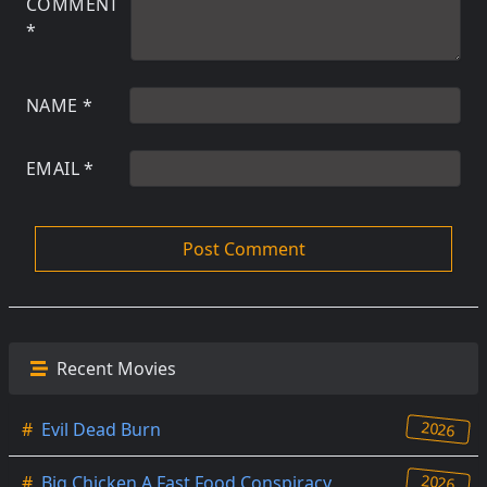
COMMENT
*
NAME
*
EMAIL
*
Recent Movies
2026
#
Evil Dead Burn
2026
#
Big Chicken A Fast Food Conspiracy