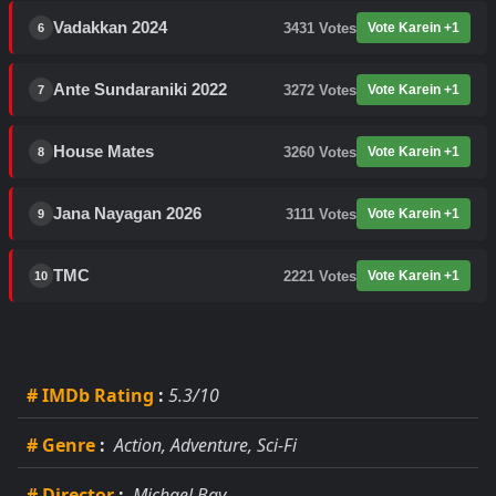
Vadakkan 2024
3431
Votes
Vote Karein +1
6
Ante Sundaraniki 2022
3272
Votes
Vote Karein +1
7
House Mates
3260
Votes
Vote Karein +1
8
Jana Nayagan 2026
3111
Votes
Vote Karein +1
9
TMC
2221
Votes
Vote Karein +1
10
# IMDb Rating
:
5.3/10
# Genre
:
Action, Adventure, Sci-Fi
# Director
:
Michael Bay