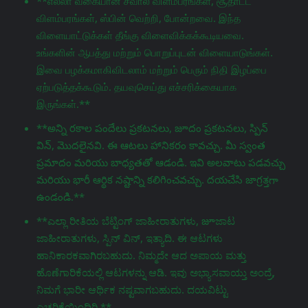
**எல்லா வகையான சவால் விளம்பரங்கள், சூதாட்ட
விளம்பரங்கள், ஸ்பின் வெற்றி, போன்றவை. இந்த
விளையாட்டுக்கள் தீங்கு விளைவிக்கக்கூடியவை.
உங்களின் ஆபத்து மற்றும் பொறுப்புடன் விளையாடுங்கள்.
இவை பழக்கமாகிவிடலாம் மற்றும் பெரும் நிதி இழப்பை
ஏற்படுத்தக்கூடும். தயவுசெய்து எச்சரிக்கையாக
இருங்கள்.**
**అన్ని రకాల పందేలు ప్రకటనలు, జూదం ప్రకటనలు, స్పిన్
విన్, మొదలైనవి. ఈ ఆటలు హానికరం కావచ్చు. మీ స్వంత
ప్రమాదం మరియు బాధ్యతతో ఆడండి. ఇవి అలవాటు పడవచ్చు
మరియు భారీ ఆర్థిక నష్టాన్ని కలిగించవచ్చు. దయచేసి జాగ్రತ್ತగా
ఉండండి.**
**ಎಲ್ಲಾ ರೀತಿಯ ಬೆಟ್ಟಿಂಗ್ ಜಾಹೀರಾತುಗಳು, జూಜಾಟ
ಜಾಹೀರಾತುಗಳು, ಸ್ಪಿನ್ ವಿನ್, ಇತ್ಯಾದಿ. ಈ ಆಟಗಳು
ಹಾನಿಕಾರಕವಾಗಿರಬಹುದು. ನಿಮ್ಮದೇ ಆದ ಅಪಾಯ ಮತ್ತು
ಹೊಣೆಗಾರಿಕೆಯಲ್ಲಿ ಆಟಗಳನ್ನು ಆಡಿ. ಇವು ಅಭ್ಯಾಸವಾಯ್ತು ಅಂದ್ರೆ,
ನಿಮಗೆ ಭಾರೀ ಆರ್ಥಿಕ ನಷ್ಟವಾಗಬಹುದು. ದಯವಿಟ್ಟು
ಎಚ್ಚರಿಕೆಯಿಂದಿರಿ.**