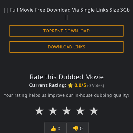
|| Full Movie Free Download Via Single Links Size 3Gb
||
TORRENT DOWNLOAD
DOWNLOAD LINKS
Rate this Dubbed Movie
Current Rating:
⭐ 0.0/5
(
0
Votes)
Your rating helps us improve our in-house dubbing quality!
★
★
★
★
★
👍
0
👎
0