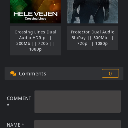
Crossing Lines Dual
Protector Dual Audio
Audio HDRip ||
BluRay || 300Mb ||
300Mb || 720p ||
720p || 1080p
1080p
Comments
0
COMMENT
*
NAME
*