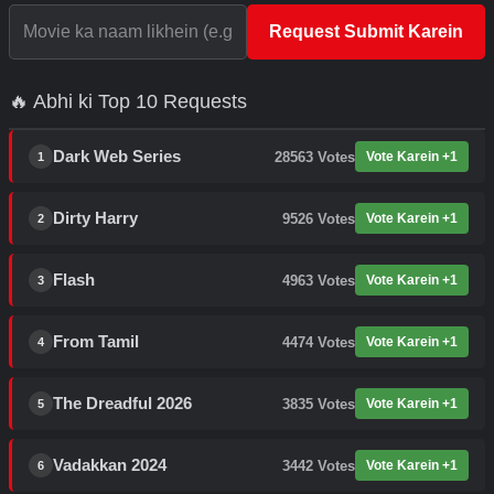
Request Submit Karein
🔥 Abhi ki Top 10 Requests
Dark Web Series
28563
Votes
Vote Karein +1
1
Dirty Harry
9526
Votes
Vote Karein +1
2
Flash
4963
Votes
Vote Karein +1
3
From Tamil
4474
Votes
Vote Karein +1
4
The Dreadful 2026
3835
Votes
Vote Karein +1
5
Vadakkan 2024
3442
Votes
Vote Karein +1
6