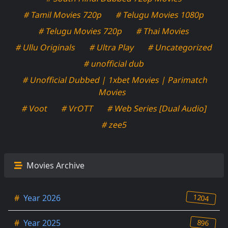
# Tamil Movies 720p
# Telugu Movies 1080p
# Telugu Movies 720p
# Thai Movies
# Ullu Originals
# Ultra Play
# Uncategorized
# unofficial dub
# Unofficial Dubbed | 1xbet Movies | Parimatch
Movies
# Voot
# VrOTT
# Web Series [Dual Audio]
# zee5
Movies Archive
1204
#
Year 2026
896
#
Year 2025