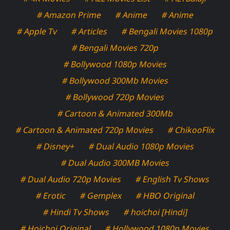
# Amazon Prime
# Anime
# Anime
# Apple Tv
# Articles
# Bengali Movies 1080p
# Bengali Movies 720p
# Bollywood 1080p Movies
# Bollywood 300Mb Movies
# Bollywood 720p Movies
# Cartoon & Animated 300Mb
# Cartoon & Animated 720p Movies
# ChikooFlix
# Disney+
# Dual Audio 1080p Movies
# Dual Audio 300MB Movies
# Dual Audio 720p Movies
# English Tv Shows
# Erotic
# Gemplex
# HBO Original
# Hindi Tv Shows
# hoichoi [Hindi]
# Hoichoi Original
# Hollywood 1080p Movies