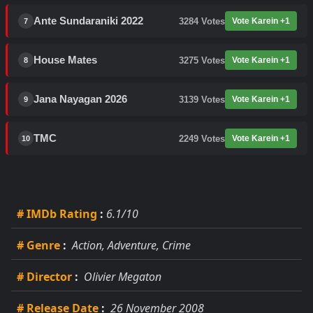
Ante Sundaraniki 2022
3284
Votes
Vote Karein +1
7
House Mates
3275
Votes
Vote Karein +1
8
Jana Nayagan 2026
3139
Votes
Vote Karein +1
9
TMC
2249
Votes
Vote Karein +1
10
# IMDb Rating
:
6.1/10
# Genre
:
Action, Adventure, Crime
# Director
:
Olivier Megaton
# Release Date
:
26 November 2008