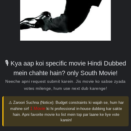
🎙️ Kya aap koi specific movie Hindi Dubbed
mein chahte hain? only South Movie!
Neeche apni request submit karein. Jis movie ko sabse zyada
votes milenge, hum use next dub karenge!
⚠️ Zaroori Suchna (Notice):
Budget constraints ki wajah se, hum har
1 Movie
mahine sirf
ki hi professional in-house dubbing kar sakte
hain. Apni favorite movie ko list mein top par laane ke liye vote
karein!