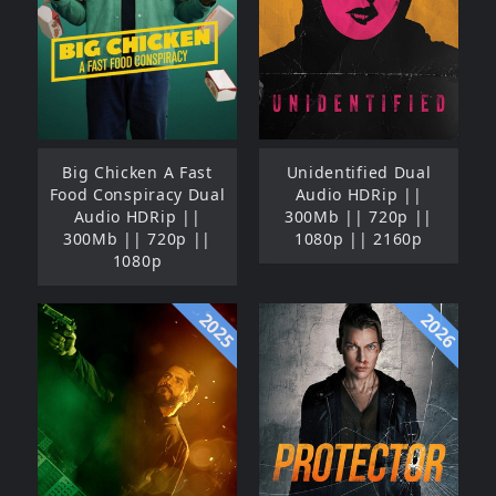
Big Chicken A Fast
Unidentified Dual
Food Conspiracy Dual
Audio HDRip ||
Audio HDRip ||
300Mb || 720p ||
300Mb || 720p ||
1080p || 2160p
1080p
2025
2026