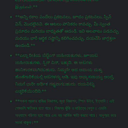
இருங்கள்.**
**అన్ని రకాల పందేలు ప్రకటనలు, జూదం ప్రకటనలు, స్పిన్
విన్, మొదలైనవి. ఈ ఆటలు హానికరం కావచ్చు. మీ స్వంత
ప్రమాదం మరియు బాధ్యతతో ఆడండి. ఇవి అలవాటు పడవచ్చు
మరియు భారీ ఆర్థిక నష్టాన్ని కలిగించవచ్చు. దయచేసి జాగ్రತ್ತగా
ఉండండి.**
**ಎಲ್ಲಾ ರೀತಿಯ ಬೆಟ್ಟಿಂಗ್ ಜಾಹೀರಾತುಗಳು, జూಜಾಟ
ಜಾಹೀರಾತುಗಳು, ಸ್ಪಿನ್ ವಿನ್, ಇತ್ಯಾದಿ. ಈ ಆಟಗಳು
ಹಾನಿಕಾರಕವಾಗಿರಬಹುದು. ನಿಮ್ಮದೇ ಆದ ಅಪಾಯ ಮತ್ತು
ಹೊಣೆಗಾರಿಕೆಯಲ್ಲಿ ಆಟಗಳನ್ನು ಆಡಿ. ಇವು ಅಭ್ಯಾಸವಾಯ್ತು ಅಂದ್ರೆ,
ನಿಮಗೆ ಭಾರೀ ಆರ್ಥಿಕ ನಷ್ಟವಾಗಬಹುದು. ದಯವಿಟ್ಟು
ಎಚ್ಚರಿಕೆಯಿಂದಿರಿ.**
**সকল প্রকার বাজির বিজ্ঞাপন, জুয়া বিজ্ঞাপন, স্পিন উইন, ইত্যাদি। এই
গেমগুলি ক্ষতিকর হতে পারে। নিজস্ব ঝুঁকি ও দায়িত্বে খেলুন। এগুলি
অভ্যাসে পরিণত হতে পারে এবং বড় আর্থিক ক্ষতি করতে পারে। অনুগ্রহ করে
সতর্ক থাকুন।**