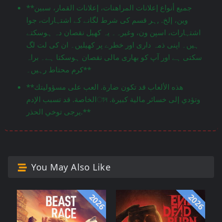
**جميع أنواع إعلانات المراهنات، إعلانات القمار، سبين
وين، إلخ. ,ہر قسم کی شرط لگانے کے اشتہارات، جوا
اشتہارات، اسپن ون، وغیرہ۔ یہ کھیل نقصان دہ ہوسکتے
ہیں۔ اپنی ذمہ داری اور خطرے پر کھیلیں۔ ان کی لت لگ
سکتی ہے اور آپ کو بھاری مالی نقصان ہوسکتا ہے۔ براہ
کرم محتاط رہیں۔**
**هذه الألعاب قد تكون ضارة. العب على مسؤوليتك
الخاصة. قد تسبب الإدمান وتؤدي إلى خسائر مالية كبيرة.
يرجى توخي الحذر.**
You May Also Like
2026
2026