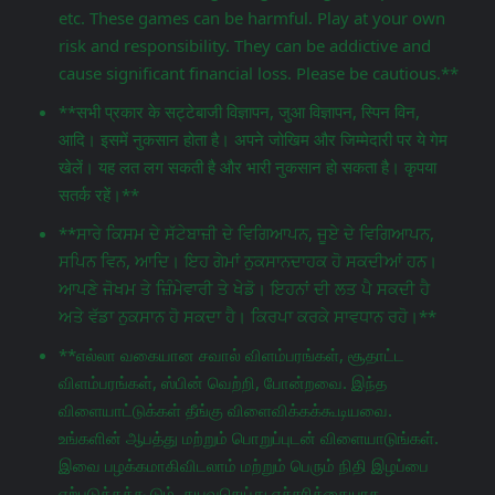
etc. These games can be harmful. Play at your own
risk and responsibility. They can be addictive and
cause significant financial loss. Please be cautious.**
**सभी प्रकार के सट्टेबाजी विज्ञापन, जुआ विज्ञापन, स्पिन विन,
आदि। इसमें नुकसान होता है। अपने जोखिम और जिम्मेदारी पर ये गेम
खेलें। यह लत लग सकती है और भारी नुकसान हो सकता है। कृपया
सतर्क रहें।**
**ਸਾਰੇ ਕਿਸਮ ਦੇ ਸੱਟੇਬਾਜ਼ੀ ਦੇ ਵਿਗਿਆਪਨ, ਜੂਏ ਦੇ ਵਿਗਿਆਪਨ,
ਸਪਿਨ ਵਿਨ, ਆਦਿ। ਇਹ ਗੇਮਾਂ ਨੁਕਸਾਨਦਾਹਕ ਹੋ ਸਕਦੀਆਂ ਹਨ।
ਆਪਣੇ ਜੋਖਮ ਤੇ ਜ਼ਿੰਮੇਵਾਰੀ ਤੇ ਖੇਡੋ। ਇਹਨਾਂ ਦੀ ਲਤ ਪੈ ਸਕਦੀ ਹੈ
ਅਤੇ ਵੱਡਾ ਨੁਕਸਾਨ ਹੋ ਸਕਦਾ ਹੈ। ਕਿਰਪਾ ਕਰਕੇ ਸਾਵਧਾਨ ਰਹੋ।**
**எல்லா வகையான சவால் விளம்பரங்கள், சூதாட்ட
விளம்பரங்கள், ஸ்பின் வெற்றி, போன்றவை. இந்த
விளையாட்டுக்கள் தீங்கு விளைவிக்கக்கூடியவை.
உங்களின் ஆபத்து மற்றும் பொறுப்புடன் விளையாடுங்கள்.
இவை பழக்கமாகிவிடலாம் மற்றும் பெரும் நிதி இழப்பை
ஏற்படுத்தக்கூடும். தயவுசெய்து எச்சரிக்கையாக