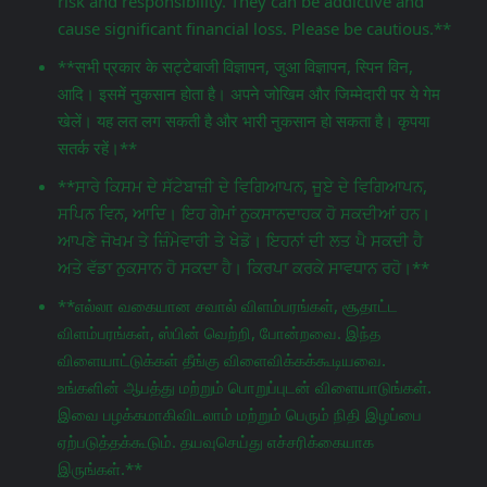
risk and responsibility. They can be addictive and
cause significant financial loss. Please be cautious.**
**सभी प्रकार के सट्टेबाजी विज्ञापन, जुआ विज्ञापन, स्पिन विन,
आदि। इसमें नुकसान होता है। अपने जोखिम और जिम्मेदारी पर ये गेम
खेलें। यह लत लग सकती है और भारी नुकसान हो सकता है। कृपया
सतर्क रहें।**
**ਸਾਰੇ ਕਿਸਮ ਦੇ ਸੱਟੇਬਾਜ਼ੀ ਦੇ ਵਿਗਿਆਪਨ, ਜੂਏ ਦੇ ਵਿਗਿਆਪਨ,
ਸਪਿਨ ਵਿਨ, ਆਦਿ। ਇਹ ਗੇਮਾਂ ਨੁਕਸਾਨਦਾਹਕ ਹੋ ਸਕਦੀਆਂ ਹਨ।
ਆਪਣੇ ਜੋਖਮ ਤੇ ਜ਼ਿੰਮੇਵਾਰੀ ਤੇ ਖੇਡੋ। ਇਹਨਾਂ ਦੀ ਲਤ ਪੈ ਸਕਦੀ ਹੈ
ਅਤੇ ਵੱਡਾ ਨੁਕਸਾਨ ਹੋ ਸਕਦਾ ਹੈ। ਕਿਰਪਾ ਕਰਕੇ ਸਾਵਧਾਨ ਰਹੋ।**
**எல்லா வகையான சவால் விளம்பரங்கள், சூதாட்ட
விளம்பரங்கள், ஸ்பின் வெற்றி, போன்றவை. இந்த
விளையாட்டுக்கள் தீங்கு விளைவிக்கக்கூடியவை.
உங்களின் ஆபத்து மற்றும் பொறுப்புடன் விளையாடுங்கள்.
இவை பழக்கமாகிவிடலாம் மற்றும் பெரும் நிதி இழப்பை
ஏற்படுத்தக்கூடும். தயவுசெய்து எச்சரிக்கையாக
இருங்கள்.**