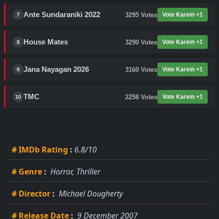
Ante Sundaraniki 2022
3295
Votes
Vote Karein +1
7
House Mates
3290
Votes
Vote Karein +1
8
Jana Nayagan 2026
3160
Votes
Vote Karein +1
9
TMC
2258
Votes
Vote Karein +1
10
# IMDb Rating
:
6.8/10
# Genre
:
Horror, Thriller
# Director
:
Michael Dougherty
# Release Date
:
9 December 2007