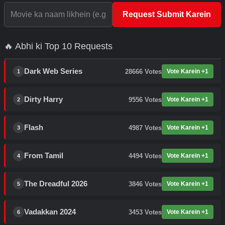
Request Submit Karein
🔥 Abhi ki Top 10 Requests
Dark Web Series
28666
Votes
Vote Karein +1
1
Dirty Harry
9556
Votes
Vote Karein +1
2
Flash
4987
Votes
Vote Karein +1
3
From Tamil
4494
Votes
Vote Karein +1
4
The Dreadful 2026
3846
Votes
Vote Karein +1
5
Vadakkan 2024
3453
Votes
Vote Karein +1
6