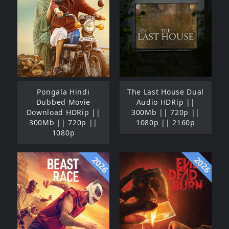
Pongala Hindi
The Last House Dual
Dubbed Movie
Audio HDRip ||
Download HDRip ||
300Mb || 720p ||
300Mb || 720p ||
1080p || 2160p
1080p
2026
2026