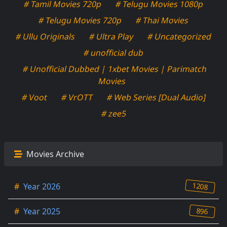
# Tamil Movies 720p
# Telugu Movies 1080p
# Telugu Movies 720p
# Thai Movies
# Ullu Originals
# Ultra Play
# Uncategorized
# unofficial dub
# Unofficial Dubbed | 1xbet Movies | Parimatch
Movies
# Voot
# VrOTT
# Web Series [Dual Audio]
# zee5
Movies Archive
1208
#
Year 2026
896
#
Year 2025