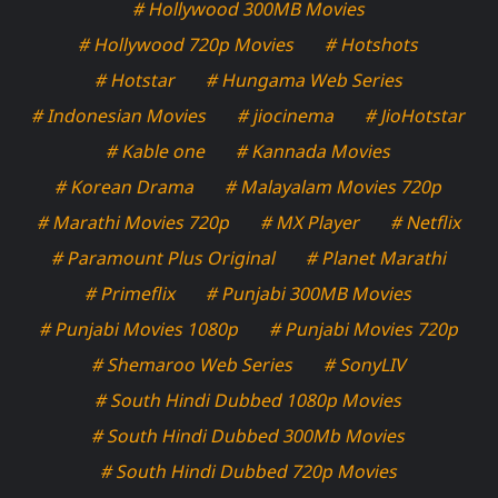
# Hollywood 300MB Movies
# Hollywood 720p Movies
# Hotshots
# Hotstar
# Hungama Web Series
# Indonesian Movies
# jiocinema
# JioHotstar
# Kable one
# Kannada Movies
# Korean Drama
# Malayalam Movies 720p
# Marathi Movies 720p
# MX Player
# Netflix
# Paramount Plus Original
# Planet Marathi
# Primeflix
# Punjabi 300MB Movies
# Punjabi Movies 1080p
# Punjabi Movies 720p
# Shemaroo Web Series
# SonyLIV
# South Hindi Dubbed 1080p Movies
# South Hindi Dubbed 300Mb Movies
# South Hindi Dubbed 720p Movies