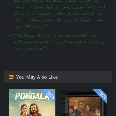
اشتہارات، اسپن ون، وغیرہ۔ یہ کھیل نقصان دہ ہوسکتے
ہیں۔ اپنی ذمہ داری اور خطرے پر کھیلیں۔ ان کی لت لگ
سکتی ہے اور آپ کو بھاری مالی نقصان ہوسکتا ہے۔ براہ
کرم محتاط رہیں۔**
**هذه الألعاب قد تكون ضارة. العب على مسؤوليتك
الخاصة. قد تسبب الإدمান وتؤدي إلى خسائر مالية كبيرة.
يرجى توخي الحذر.**
You May Also Like
2025
2026