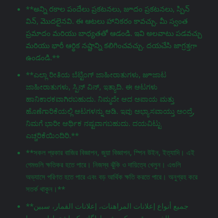
**అన్ని రకాల పందేలు ప్రకటనలు, జూదం ప్రకటనలు, స్పిన్
విన్, మొదలైనవి. ఈ ఆటలు హానికరం కావచ్చు. మీ స్వంత
ప్రమాదం మరియు బాధ్యతతో ఆడండి. ఇవి అలవాటు పడవచ్చు
మరియు భారీ ఆర్థిక నష్టాన్ని కలిగించవచ్చు. దయచేసి జాగ్రತ್ತగా
ఉండండి.**
**ಎಲ್ಲಾ ರೀತಿಯ ಬೆಟ್ಟಿಂಗ್ ಜಾಹೀರಾತುಗಳು, జూಜಾಟ
ಜಾಹೀರಾತುಗಳು, ಸ್ಪಿನ್ ವಿನ್, ಇತ್ಯಾದಿ. ಈ ಆಟಗಳು
ಹಾನಿಕಾರಕವಾಗಿರಬಹುದು. ನಿಮ್ಮದೇ ಆದ ಅಪಾಯ ಮತ್ತು
ಹೊಣೆಗಾರಿಕೆಯಲ್ಲಿ ಆಟಗಳನ್ನು ಆಡಿ. ಇವು ಅಭ್ಯಾಸವಾಯ್ತು ಅಂದ್ರೆ,
ನಿಮಗೆ ಭಾರೀ ಆರ್ಥಿಕ ನಷ್ಟವಾಗಬಹುದು. ದಯವಿಟ್ಟು
ಎಚ್ಚರಿಕೆಯಿಂದಿರಿ.**
**সকল প্রকার বাজির বিজ্ঞাপন, জুয়া বিজ্ঞাপন, স্পিন উইন, ইত্যাদি। এই
গেমগুলি ক্ষতিকর হতে পারে। নিজস্ব ঝুঁকি ও দায়িত্বে খেলুন। এগুলি
অভ্যাসে পরিণত হতে পারে এবং বড় আর্থিক ক্ষতি করতে পারে। অনুগ্রহ করে
সতর্ক থাকুন।**
**جميع أنواع إعلانات المراهنات، إعلانات القمار، سبين
وين، إلخ. ,ہر قسم کی شرط لگانے کے اشتہارات، جوا