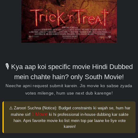
🎙️ Kya aap koi specific movie Hindi Dubbed
mein chahte hain? only South Movie!
Neeche apni request submit karein. Jis movie ko sabse zyada
votes milenge, hum use next dub karenge!
⚠️ Zaroori Suchna (Notice):
Budget constraints ki wajah se, hum har
1 Movie
mahine sirf
ki hi professional in-house dubbing kar sakte
hain. Apni favorite movie ko list mein top par laane ke liye vote
karein!