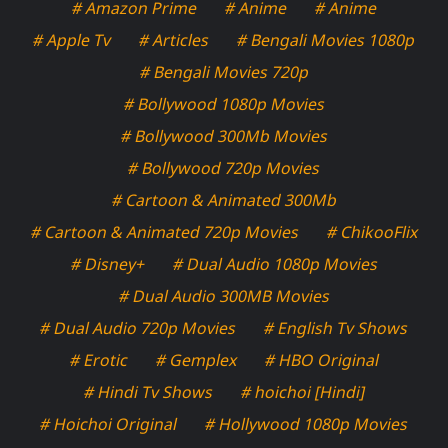
# Amazon Prime
# Anime
# Anime
# Apple Tv
# Articles
# Bengali Movies 1080p
# Bengali Movies 720p
# Bollywood 1080p Movies
# Bollywood 300Mb Movies
# Bollywood 720p Movies
# Cartoon & Animated 300Mb
# Cartoon & Animated 720p Movies
# ChikooFlix
# Disney+
# Dual Audio 1080p Movies
# Dual Audio 300MB Movies
# Dual Audio 720p Movies
# English Tv Shows
# Erotic
# Gemplex
# HBO Original
# Hindi Tv Shows
# hoichoi [Hindi]
# Hoichoi Original
# Hollywood 1080p Movies