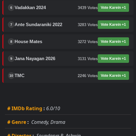
Vadakkan 2024
3439
Votes
Vote Karein +1
6
Ante Sundaraniki 2022
3283
Votes
Vote Karein +1
7
House Mates
3272
Votes
Vote Karein +1
8
Jana Nayagan 2026
3131
Votes
Vote Karein +1
9
TMC
2246
Votes
Vote Karein +1
10
# IMDb Rating
:
6.0/10
# Genre
:
Comedy, Drama
# Director
:
Soundarya R. Ashwin