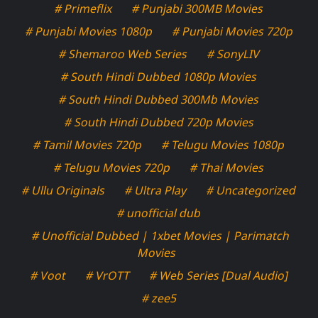
# Primeflix
# Punjabi 300MB Movies
# Punjabi Movies 1080p
# Punjabi Movies 720p
# Shemaroo Web Series
# SonyLIV
# South Hindi Dubbed 1080p Movies
# South Hindi Dubbed 300Mb Movies
# South Hindi Dubbed 720p Movies
# Tamil Movies 720p
# Telugu Movies 1080p
# Telugu Movies 720p
# Thai Movies
# Ullu Originals
# Ultra Play
# Uncategorized
# unofficial dub
# Unofficial Dubbed | 1xbet Movies | Parimatch
Movies
# Voot
# VrOTT
# Web Series [Dual Audio]
# zee5