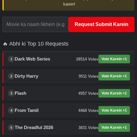
karein!
Request Submit Karein
🔥 Abhi ki Top 10 Requests
Dark Web Series
28514
Votes
Vote Karein +1
1
Dirty Harry
9511
Votes
Vote Karein +1
2
Flash
4957
Votes
Vote Karein +1
3
From Tamil
4468
Votes
Vote Karein +1
4
The Dreadful 2026
3831
Votes
Vote Karein +1
5