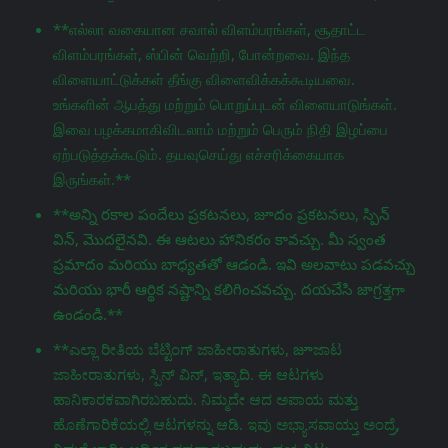
**எல்லா வகையான சவால் விளம்பரங்கள், சூதாட்ட
விளம்பரங்கள், ஸ்பின் வெற்றி, போன்றவை. இந்த
விளையாட்டுக்கள் தீங்கு விளைவிக்கக்கூடியவை.
உங்களின் ஆபத்து மற்றும் பொறுப்புடன் விளையாடுங்கள்.
இவை பழக்கமாகிவிடலாம் மற்றும் பெரும் நிதி இழப்பை
ஏற்படுத்தக்கூடும். தயவுசெய்து எச்சரிக்கையாக
இருங்கள்.**
**అన్ని రకాల పందేలు ప్రకటనలు, జూదం ప్రకటనలు, స్పిన్
విన్, మొదలైనవి. ఈ ఆటలు హానికరం కావచ్చు. మీ స్వంత
ప్రమాదం మరియు బాధ్యతతో ఆడండి. ఇవి అలవాటు పడవచ్చు
మరియు భారీ ఆర్థిక నష్టాన్ని కలిగించవచ్చు. దయచేసి జాగ్రತ್ತగా
ఉండండి.**
**ಎಲ್ಲಾ ರೀತಿಯ ಬೆಟ್ಟಿಂಗ್ ಜಾಹೀರಾತುಗಳು, జూಜಾಟ
ಜಾಹೀರಾತುಗಳು, ಸ್ಪಿನ್ ವಿನ್, ಇತ್ಯಾದಿ. ಈ ಆಟಗಳು
ಹಾನಿಕಾರಕವಾಗಿರಬಹುದು. ನಿಮ್ಮದೇ ಆದ ಅಪಾಯ ಮತ್ತು
ಹೊಣೆಗಾರಿಕೆಯಲ್ಲಿ ಆಟಗಳನ್ನು ಆಡಿ. ಇವು ಅಭ್ಯಾಸವಾಯ್ತು ಅಂದ್ರೆ,