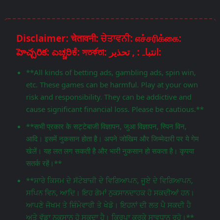
Disclaimer: चेतावनी: ਚੇਤਾਵਨੀ: எச்சரிக்கை:
హెచ్చరిక: ಎಚ್ಚರಿಕೆ: সতর্কতা: انتباہ: , تحذير:
**All kinds of betting ads, gambling ads, spin win,
etc. These games can be harmful. Play at your own
risk and responsibility. They can be addictive and
cause significant financial loss. Please be cautious.**
**सभी प्रकार के सट्टेबाजी विज्ञापन, जुआ विज्ञापन, स्पिन विन,
आदि। इसमें नुकसान होता है। अपने जोखिम और जिम्मेदारी पर ये गेम
खेलें। यह लत लग सकती है और भारी नुकसान हो सकता है। कृपया
सतर्क रहें।**
**ਸਾਰੇ ਕਿਸਮ ਦੇ ਸੱਟੇਬਾਜ਼ੀ ਦੇ ਵਿਗਿਆਪਨ, ਜੂਏ ਦੇ ਵਿਗਿਆਪਨ,
ਸਪਿਨ ਵਿਨ, ਆਦਿ। ਇਹ ਗੇਮਾਂ ਨੁਕਸਾਨਦਾਹਕ ਹੋ ਸਕਦੀਆਂ ਹਨ।
ਆਪਣੇ ਜੋਖਮ ਤੇ ਜ਼ਿੰਮੇਵਾਰੀ ਤੇ ਖੇਡੋ। ਇਹਨਾਂ ਦੀ ਲਤ ਪੈ ਸਕਦੀ ਹੈ
ਅਤੇ ਵੱਡਾ ਨੁਕਸਾਨ ਹੋ ਸਕਦਾ ਹੈ। ਕਿਰਪਾ ਕਰਕੇ ਸਾਵਧਾਨ ਰਹੋ।**