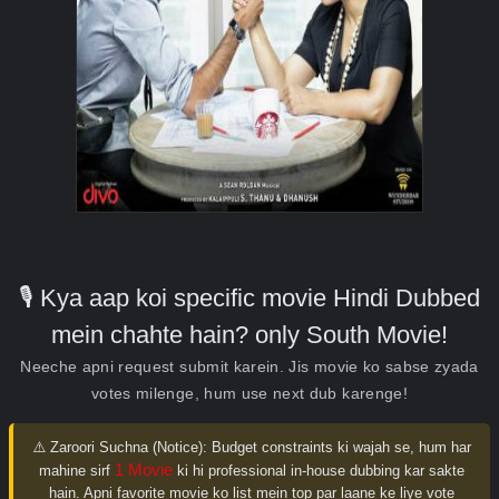
🎙️ Kya aap koi specific movie Hindi Dubbed
mein chahte hain? only South Movie!
Neeche apni request submit karein. Jis movie ko sabse zyada
votes milenge, hum use next dub karenge!
⚠️ Zaroori Suchna (Notice):
Budget constraints ki wajah se, hum har
1 Movie
mahine sirf
ki hi professional in-house dubbing kar sakte
hain. Apni favorite movie ko list mein top par laane ke liye vote