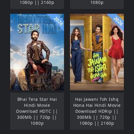
1080p || 2160p
1080p
2026
2026
Bhai Tera Star Hai
Hai Jawani Toh Ishq
Hindi Movie
Hona Hai Hindi Movie
Download HDTC ||
Download HDRip ||
300Mb || 720p ||
300Mb || 720p ||
1080p
1080p || 2160p