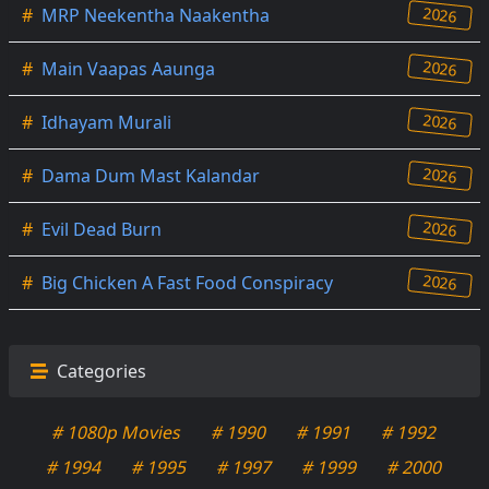
2026
#
MRP Neekentha Naakentha
2026
#
Main Vaapas Aaunga
2026
#
Idhayam Murali
2026
#
Dama Dum Mast Kalandar
2026
#
Evil Dead Burn
2026
#
Big Chicken A Fast Food Conspiracy
Categories
# 1080p Movies
# 1990
# 1991
# 1992
# 1994
# 1995
# 1997
# 1999
# 2000