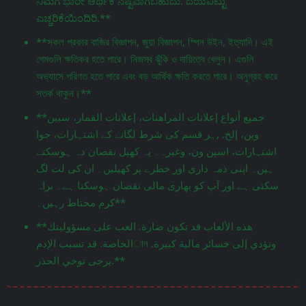
ನಿಮಗೆ ಭಾರೀ ಆರ್ಥಿಕ ನಷ್ಟವಾಗಬಹುದು. ದಯವಿಟ್ಟು
ಎಚ್ಚರಿಕೆಯಿಂದಿರಿ.**
**সকল প্রকার বাজির বিজ্ঞাপন, জুয়া বিজ্ঞাপন, স্পিন উইন, ইত্যাদি। এই
গেমগুলি ক্ষতিকর হতে পারে। নিজস্ব ঝুঁকি ও দায়িত্বে খেলুন। এগুলি
অভ্যাসে পরিণত হতে পারে এবং বড় আর্থিক ক্ষতি করতে পারে। অনুগ্রহ করে
সতর্ক থাকুন।**
**جميع أنواع إعلانات المراهنات، إعلانات القمار، سبين
وين، إلخ. ,ہر قسم کی شرط لگانے کے اشتہارات، جوا
اشتہارات، اسپن ون، وغیرہ۔ یہ کھیل نقصان دہ ہوسکتے
ہیں۔ اپنی ذمہ داری اور خطرے پر کھیلیں۔ ان کی لت لگ
سکتی ہے اور آپ کو بھاری مالی نقصان ہوسکتا ہے۔ براہ
کرم محتاط رہیں۔**
**هذه الألعاب قد تكون ضارة. العب على مسؤوليتك
الخاصة. قد تسبب الإدمান وتؤدي إلى خسائر مالية كبيرة.
يرجى توخي الحذر.**