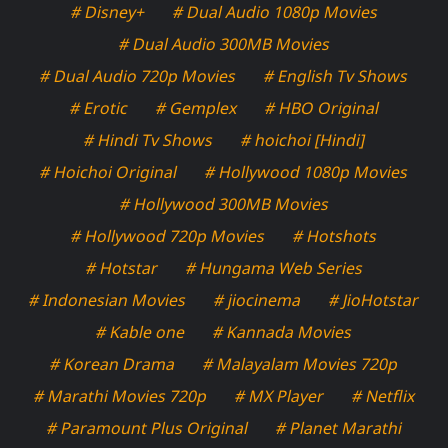
# Disney+
# Dual Audio 1080p Movies
# Dual Audio 300MB Movies
# Dual Audio 720p Movies
# English Tv Shows
# Erotic
# Gemplex
# HBO Original
# Hindi Tv Shows
# hoichoi [Hindi]
# Hoichoi Original
# Hollywood 1080p Movies
# Hollywood 300MB Movies
# Hollywood 720p Movies
# Hotshots
# Hotstar
# Hungama Web Series
# Indonesian Movies
# jiocinema
# JioHotstar
# Kable one
# Kannada Movies
# Korean Drama
# Malayalam Movies 720p
# Marathi Movies 720p
# MX Player
# Netflix
# Paramount Plus Original
# Planet Marathi