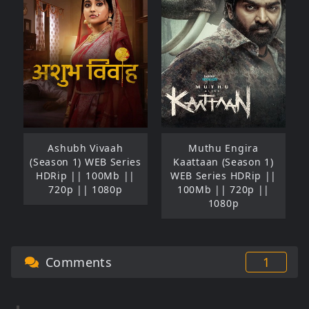
Ashubh Vivaah
Muthu Engira
(Season 1) WEB Series
Kaattaan (Season 1)
HDRip || 100Mb ||
WEB Series HDRip ||
720p || 1080p
100Mb || 720p ||
1080p
Comments
1