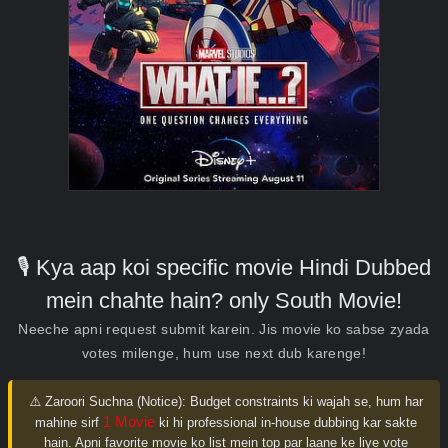
🎙️ Kya aap koi specific movie Hindi Dubbed
mein chahte hain? only South Movie!
Neeche apni request submit karein. Jis movie ko sabse zyada
votes milenge, hum use next dub karenge!
⚠️ Zaroori Suchna (Notice):
Budget constraints ki wajah se, hum har
1 Movie
mahine sirf
ki hi professional in-house dubbing kar sakte
hain. Apni favorite movie ko list mein top par laane ke liye vote