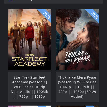
2026
2026
Star Trek Starfleet
Thukra Ke Mera Pyaar
Academy (Season 1)
(Season 2) WEB Series
WEB Series HDRip
HDRip || 100Mb ||
Dual Audio || 100Mb
720p || 1080p [EP-29
|| 720p || 1080p
Added]