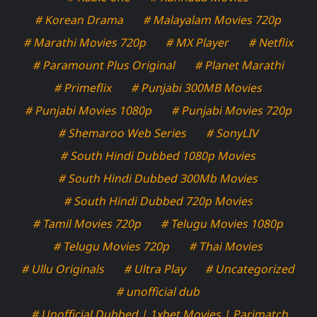
# Korean Drama
# Malayalam Movies 720p
# Marathi Movies 720p
# MX Player
# Netflix
# Paramount Plus Original
# Planet Marathi
# Primeflix
# Punjabi 300MB Movies
# Punjabi Movies 1080p
# Punjabi Movies 720p
# Shemaroo Web Series
# SonyLIV
# South Hindi Dubbed 1080p Movies
# South Hindi Dubbed 300Mb Movies
# South Hindi Dubbed 720p Movies
# Tamil Movies 720p
# Telugu Movies 1080p
# Telugu Movies 720p
# Thai Movies
# Ullu Originals
# Ultra Play
# Uncategorized
# unofficial dub
# Unofficial Dubbed | 1xbet Movies | Parimatch