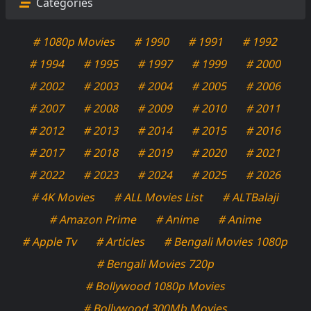
Categories
# 1080p Movies
# 1990
# 1991
# 1992
# 1994
# 1995
# 1997
# 1999
# 2000
# 2002
# 2003
# 2004
# 2005
# 2006
# 2007
# 2008
# 2009
# 2010
# 2011
# 2012
# 2013
# 2014
# 2015
# 2016
# 2017
# 2018
# 2019
# 2020
# 2021
# 2022
# 2023
# 2024
# 2025
# 2026
# 4K Movies
# ALL Movies List
# ALTBalaji
# Amazon Prime
# Anime
# Anime
# Apple Tv
# Articles
# Bengali Movies 1080p
# Bengali Movies 720p
# Bollywood 1080p Movies
# Bollywood 300Mb Movies