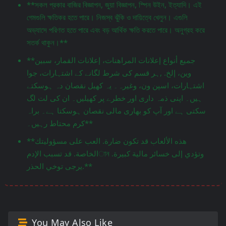
**সকল প্রকার বাজির বিজ্ঞাপন, জুয়া বিজ্ঞাপন, স্পিন উইন, ইত্যাদি। এই
গেমগুলি ক্ষতিকর হতে পারে। নিজস্ব ঝুঁকি ও দায়িত্বে খেলুন। এগুলি
অভ্যাসে পরিণত হতে পারে এবং বড় আর্থিক ক্ষতি করতে পারে। অনুগ্রহ করে
সতর্ক থাকুন।**
**جميع أنواع إعلانات المراهنات، إعلانات القمار، سبين
وين، إلخ. ,ہر قسم کی شرط لگانے کے اشتہارات، جوا
اشتہارات، اسپن ون، وغیرہ۔ یہ کھیل نقصان دہ ہوسکتے
ہیں۔ اپنی ذمہ داری اور خطرے پر کھیلیں۔ ان کی لت لگ
سکتی ہے اور آپ کو بھاری مالی نقصان ہوسکتا ہے۔ براہ
کرم محتاط رہیں۔**
**هذه الألعاب قد تكون ضارة. العب على مسؤوليتك
الخاصة. قد تسبب الإدمান وتؤدي إلى خسائر مالية كبيرة.
يرجى توخي الحذر.**
You May Also Like