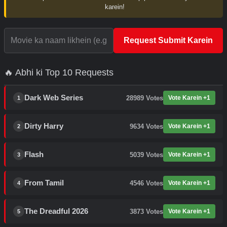
karein!
Request Submit Karein
🔥 Abhi ki Top 10 Requests
Dark Web Series
28989
Votes
Vote Karein +1
1
Dirty Harry
9634
Votes
Vote Karein +1
2
Flash
5039
Votes
Vote Karein +1
3
From Tamil
4546
Votes
Vote Karein +1
4
The Dreadful 2026
3873
Votes
Vote Karein +1
5