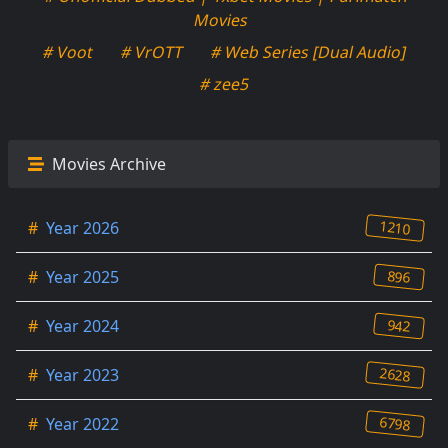
Movies
# Voot
# VrOTT
# Web Series [Dual Audio]
# zee5
Movies Archive
1210
#
Year 2026
896
#
Year 2025
942
#
Year 2024
2628
#
Year 2023
6798
#
Year 2022