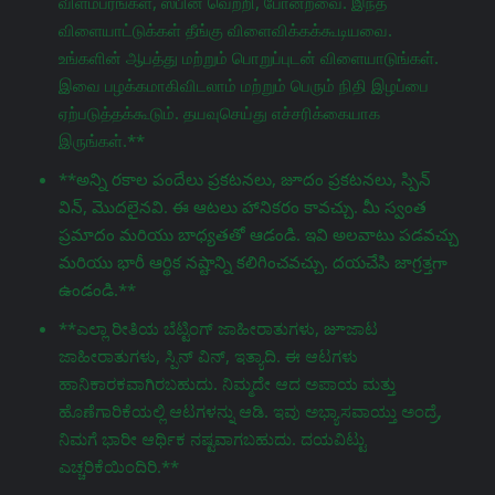
விளம்பரங்கள், ஸ்பின் வெற்றி, போன்றவை. இந்த
விளையாட்டுக்கள் தீங்கு விளைவிக்கக்கூடியவை.
உங்களின் ஆபத்து மற்றும் பொறுப்புடன் விளையாடுங்கள்.
இவை பழக்கமாகிவிடலாம் மற்றும் பெரும் நிதி இழப்பை
ஏற்படுத்தக்கூடும். தயவுசெய்து எச்சரிக்கையாக
இருங்கள்.**
**అన్ని రకాల పందేలు ప్రకటనలు, జూదం ప్రకటనలు, స్పిన్
విన్, మొదలైనవి. ఈ ఆటలు హానికరం కావచ్చు. మీ స్వంత
ప్రమాదం మరియు బాధ్యతతో ఆడండి. ఇవి అలవాటు పడవచ్చు
మరియు భారీ ఆర్థిక నష్టాన్ని కలిగించవచ్చు. దయచేసి జాగ్రತ್ತగా
ఉండండి.**
**ಎಲ್ಲಾ ರೀತಿಯ ಬೆಟ್ಟಿಂಗ್ ಜಾಹೀರಾತುಗಳು, జూಜಾಟ
ಜಾಹೀರಾತುಗಳು, ಸ್ಪಿನ್ ವಿನ್, ಇತ್ಯಾದಿ. ಈ ಆಟಗಳು
ಹಾನಿಕಾರಕವಾಗಿರಬಹುದು. ನಿಮ್ಮದೇ ಆದ ಅಪಾಯ ಮತ್ತು
ಹೊಣೆಗಾರಿಕೆಯಲ್ಲಿ ಆಟಗಳನ್ನು ಆಡಿ. ಇವು ಅಭ್ಯಾಸವಾಯ್ತು ಅಂದ್ರೆ,
ನಿಮಗೆ ಭಾರೀ ಆರ್ಥಿಕ ನಷ್ಟವಾಗಬಹುದು. ದಯವಿಟ್ಟು
ಎಚ್ಚರಿಕೆಯಿಂದಿರಿ.**