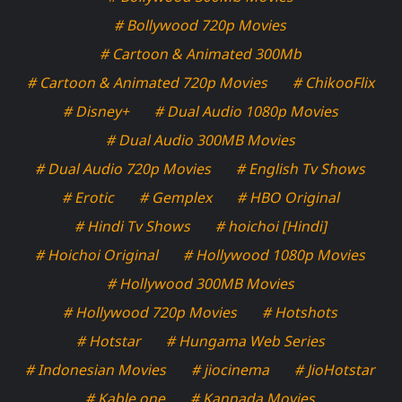
# Bollywood 720p Movies
# Cartoon & Animated 300Mb
# Cartoon & Animated 720p Movies
# ChikooFlix
# Disney+
# Dual Audio 1080p Movies
# Dual Audio 300MB Movies
# Dual Audio 720p Movies
# English Tv Shows
# Erotic
# Gemplex
# HBO Original
# Hindi Tv Shows
# hoichoi [Hindi]
# Hoichoi Original
# Hollywood 1080p Movies
# Hollywood 300MB Movies
# Hollywood 720p Movies
# Hotshots
# Hotstar
# Hungama Web Series
# Indonesian Movies
# jiocinema
# JioHotstar
# Kable one
# Kannada Movies