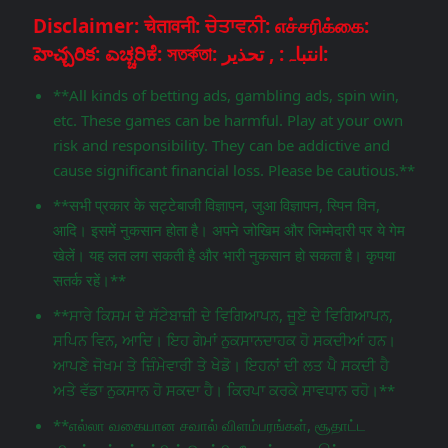
Disclaimer: चेतावनी: ਚੇਤਾਵਨੀ: எச்சரிக்கை:
హెచ్చరిక: ಎಚ್ಚರಿಕೆ: সতর্কতা: انتباہ: , تحذير:
**All kinds of betting ads, gambling ads, spin win,
etc. These games can be harmful. Play at your own
risk and responsibility. They can be addictive and
cause significant financial loss. Please be cautious.**
**सभी प्रकार के सट्टेबाजी विज्ञापन, जुआ विज्ञापन, स्पिन विन,
आदि। इसमें नुकसान होता है। अपने जोखिम और जिम्मेदारी पर ये गेम
खेलें। यह लत लग सकती है और भारी नुकसान हो सकता है। कृपया
सतर्क रहें।**
**ਸਾਰੇ ਕਿਸਮ ਦੇ ਸੱਟੇਬਾਜ਼ੀ ਦੇ ਵਿਗਿਆਪਨ, ਜੂਏ ਦੇ ਵਿਗਿਆਪਨ,
ਸਪਿਨ ਵਿਨ, ਆਦਿ। ਇਹ ਗੇਮਾਂ ਨੁਕਸਾਨਦਾਹਕ ਹੋ ਸਕਦੀਆਂ ਹਨ।
ਆਪਣੇ ਜੋਖਮ ਤੇ ਜ਼ਿੰਮੇਵਾਰੀ ਤੇ ਖੇਡੋ। ਇਹਨਾਂ ਦੀ ਲਤ ਪੈ ਸਕਦੀ ਹੈ
ਅਤੇ ਵੱਡਾ ਨੁਕਸਾਨ ਹੋ ਸਕਦਾ ਹੈ। ਕਿਰਪਾ ਕਰਕੇ ਸਾਵਧਾਨ ਰਹੋ।**
**எல்லா வகையான சவால் விளம்பரங்கள், சூதாட்ட