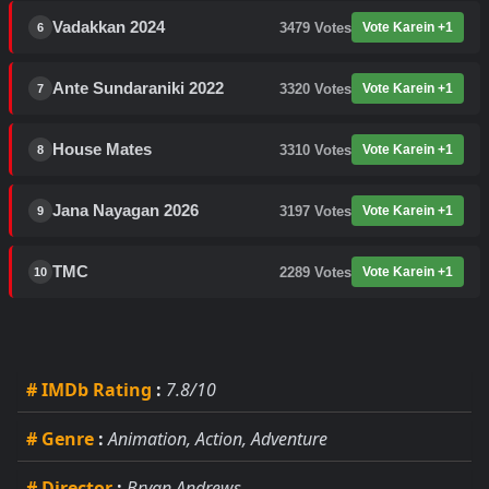
Vadakkan 2024
3479
Votes
Vote Karein +1
6
Ante Sundaraniki 2022
3320
Votes
Vote Karein +1
7
House Mates
3310
Votes
Vote Karein +1
8
Jana Nayagan 2026
3197
Votes
Vote Karein +1
9
TMC
2289
Votes
Vote Karein +1
10
# IMDb Rating
:
7.8/10
# Genre
:
Animation, Action, Adventure
# Director
:
Bryan Andrews