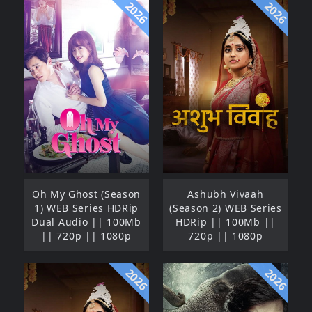
2026
2026
Oh My Ghost (Season
Ashubh Vivaah
1) WEB Series HDRip
(Season 2) WEB Series
Dual Audio || 100Mb
HDRip || 100Mb ||
|| 720p || 1080p
720p || 1080p
2026
2026