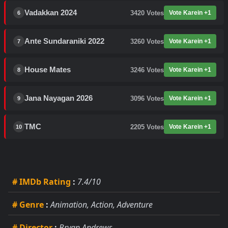
Vadakkan 2024
3420
Votes
Vote Karein +1
6
Ante Sundaraniki 2022
3260
Votes
Vote Karein +1
7
House Mates
3246
Votes
Vote Karein +1
8
Jana Nayagan 2026
3096
Votes
Vote Karein +1
9
TMC
2205
Votes
Vote Karein +1
10
# IMDb Rating
:
7.4/10
# Genre
:
Animation, Action, Adventure
# Director
:
Bryan Andrews