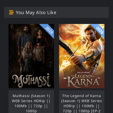
You May Also Like
2026
2026
Muthassi (Season 1)
The Legend of Karna
WEB Series HDRip ||
(Season 1) WEB Series
100Mb || 720p ||
HDRip || 100Mb ||
1080p
720p || 1080p [EP-2