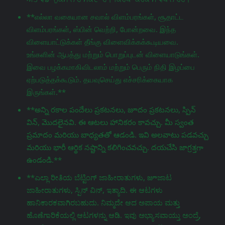
**எல்லா வகையான சவால் விளம்பரங்கள், சூதாட்ட
விளம்பரங்கள், ஸ்பின் வெற்றி, போன்றவை. இந்த
விளையாட்டுக்கள் தீங்கு விளைவிக்கக்கூடியவை.
உங்களின் ஆபத்து மற்றும் பொறுப்புடன் விளையாடுங்கள்.
இவை பழக்கமாகிவிடலாம் மற்றும் பெரும் நிதி இழப்பை
ஏற்படுத்தக்கூடும். தயவுசெய்து எச்சரிக்கையாக
இருங்கள்.**
**అన్ని రకాల పందేలు ప్రకటనలు, జూదం ప్రకటనలు, స్పిన్
విన్, మొదలైనవి. ఈ ఆటలు హానికరం కావచ్చు. మీ స్వంత
ప్రమాదం మరియు బాధ్యతతో ఆడండి. ఇవి అలవాటు పడవచ్చు
మరియు భారీ ఆర్థిక నష్టాన్ని కలిగించవచ్చు. దయచేసి జాగ్రತ್ತగా
ఉండండి.**
**ಎಲ್ಲಾ ರೀತಿಯ ಬೆಟ್ಟಿಂಗ್ ಜಾಹೀರಾತುಗಳು, జూಜಾಟ
ಜಾಹೀರಾತುಗಳು, ಸ್ಪಿನ್ ವಿನ್, ಇತ್ಯಾದಿ. ಈ ಆಟಗಳು
ಹಾನಿಕಾರಕವಾಗಿರಬಹುದು. ನಿಮ್ಮದೇ ಆದ ಅಪಾಯ ಮತ್ತು
ಹೊಣೆಗಾರಿಕೆಯಲ್ಲಿ ಆಟಗಳನ್ನು ಆಡಿ. ಇವು ಅಭ್ಯಾಸವಾಯ್ತು ಅಂದ್ರೆ,