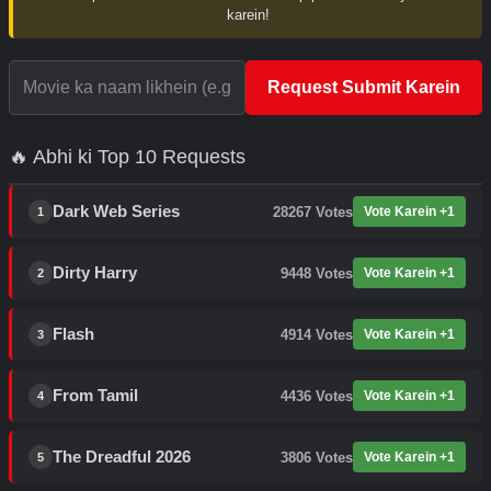
karein!
Request Submit Karein
🔥 Abhi ki Top 10 Requests
Dark Web Series
28267
Votes
Vote Karein +1
1
Dirty Harry
9448
Votes
Vote Karein +1
2
Flash
4914
Votes
Vote Karein +1
3
From Tamil
4436
Votes
Vote Karein +1
4
The Dreadful 2026
3806
Votes
Vote Karein +1
5