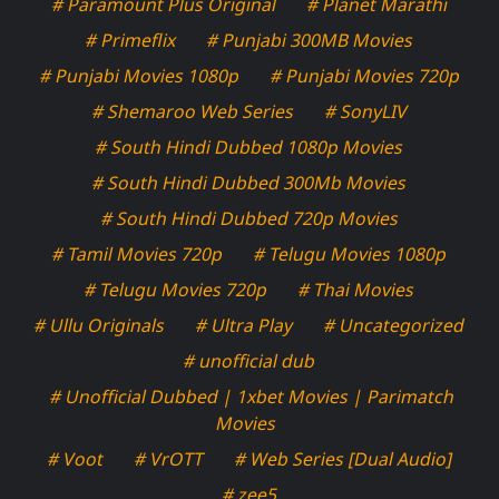
# Paramount Plus Original
# Planet Marathi
# Primeflix
# Punjabi 300MB Movies
# Punjabi Movies 1080p
# Punjabi Movies 720p
# Shemaroo Web Series
# SonyLIV
# South Hindi Dubbed 1080p Movies
# South Hindi Dubbed 300Mb Movies
# South Hindi Dubbed 720p Movies
# Tamil Movies 720p
# Telugu Movies 1080p
# Telugu Movies 720p
# Thai Movies
# Ullu Originals
# Ultra Play
# Uncategorized
# unofficial dub
# Unofficial Dubbed | 1xbet Movies | Parimatch
Movies
# Voot
# VrOTT
# Web Series [Dual Audio]
# zee5