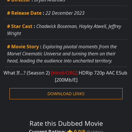
# Release Date
:
22 December 2023
# Star Cast
:
Chadwick Boseman, Hayley Atwell, Jeffrey
Wright
# Movie Story
:
Exploring pivotal moments from the
Marvel Cinematic Universe and turning them on their
head, leading the audience into uncharted territory.
What If…? (Season 2)
[Hindi-ORG]
HDRip 720p AAC ESub
[200Mb/E]
DOWNLOAD LINKS
Rate this Dubbed Movie
Current Rating:
⭐ 0.0/5
(
0
Votes)