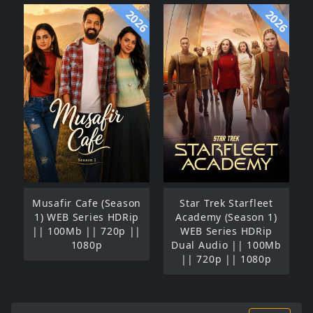
2026
2026
Musafir Cafe (Season
Star Trek Starfleet
1) WEB Series HDRip
Academy (Season 1)
|| 100Mb || 720p ||
WEB Series HDRip
1080p
Dual Audio || 100Mb
|| 720p || 1080p