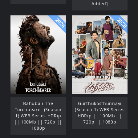
Added]
2026
2026
Bahubali The
Gurthukosthunnayi
Torchbearer (Season
(Season 1) WEB Series
1) WEB Series HDRip
HDRip || 100Mb ||
|| 100Mb || 720p ||
720p || 1080p
1080p