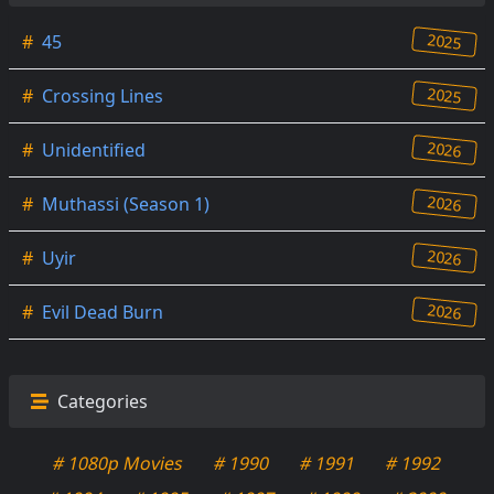
2025
#
45
2025
#
Crossing Lines
2026
#
Unidentified
2026
#
Muthassi (Season 1)
2026
#
Uyir
2026
#
Evil Dead Burn
Categories
# 1080p Movies
# 1990
# 1991
# 1992