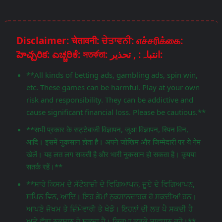
Disclaimer: चेतावनी: ਚੇਤਾਵਨੀ: எச்சரிக்கை:
హెచ్చరిక: ಎಚ್ಚರಿಕೆ: সতর্কতা: انتباہ: , تحذير:
**All kinds of betting ads, gambling ads, spin win,
etc. These games can be harmful. Play at your own
risk and responsibility. They can be addictive and
cause significant financial loss. Please be cautious.**
**सभी प्रकार के सट्टेबाजी विज्ञापन, जुआ विज्ञापन, स्पिन विन,
आदि। इसमें नुकसान होता है। अपने जोखिम और जिम्मेदारी पर ये गेम
खेलें। यह लत लग सकती है और भारी नुकसान हो सकता है। कृपया
सतर्क रहें।**
**ਸਾਰੇ ਕਿਸਮ ਦੇ ਸੱਟੇਬਾਜ਼ੀ ਦੇ ਵਿਗਿਆਪਨ, ਜੂਏ ਦੇ ਵਿਗਿਆਪਨ,
ਸਪਿਨ ਵਿਨ, ਆਦਿ। ਇਹ ਗੇਮਾਂ ਨੁਕਸਾਨਦਾਹਕ ਹੋ ਸਕਦੀਆਂ ਹਨ।
ਆਪਣੇ ਜੋਖਮ ਤੇ ਜ਼ਿੰਮੇਵਾਰੀ ਤੇ ਖੇਡੋ। ਇਹਨਾਂ ਦੀ ਲਤ ਪੈ ਸਕਦੀ ਹੈ
ਅਤੇ ਵੱਡਾ ਨੁਕਸਾਨ ਹੋ ਸਕਦਾ ਹੈ। ਕਿਰਪਾ ਕਰਕੇ ਸਾਵਧਾਨ ਰਹੋ।**