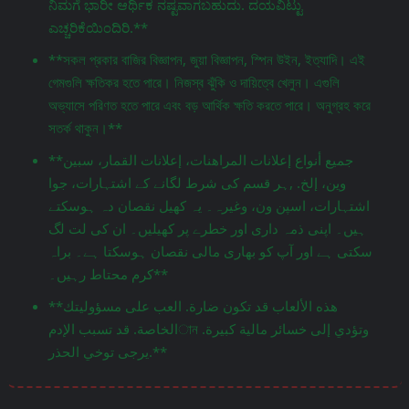
ನಿಮಗೆ ಭಾರೀ ಆರ್ಥಿಕ ನಷ್ಟವಾಗಬಹುದು. ದಯವಿಟ್ಟು
ಎಚ್ಚರಿಕೆಯಿಂದಿರಿ.**
**সকল প্রকার বাজির বিজ্ঞাপন, জুয়া বিজ্ঞাপন, স্পিন উইন, ইত্যাদি। এই
গেমগুলি ক্ষতিকর হতে পারে। নিজস্ব ঝুঁকি ও দায়িত্বে খেলুন। এগুলি
অভ্যাসে পরিণত হতে পারে এবং বড় আর্থিক ক্ষতি করতে পারে। অনুগ্রহ করে
সতর্ক থাকুন।**
**جميع أنواع إعلانات المراهنات، إعلانات القمار، سبين
وين، إلخ. ,ہر قسم کی شرط لگانے کے اشتہارات، جوا
اشتہارات، اسپن ون، وغیرہ۔ یہ کھیل نقصان دہ ہوسکتے
ہیں۔ اپنی ذمہ داری اور خطرے پر کھیلیں۔ ان کی لت لگ
سکتی ہے اور آپ کو بھاری مالی نقصان ہوسکتا ہے۔ براہ
کرم محتاط رہیں۔**
**هذه الألعاب قد تكون ضارة. العب على مسؤوليتك
الخاصة. قد تسبب الإدمান وتؤدي إلى خسائر مالية كبيرة.
يرجى توخي الحذر.**