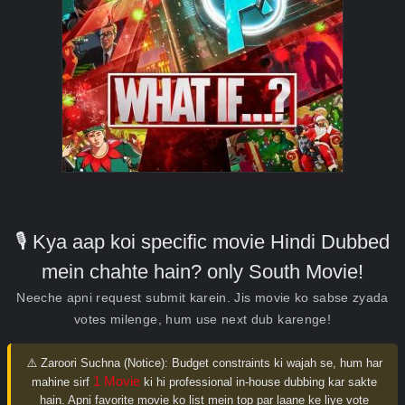
🎙️ Kya aap koi specific movie Hindi Dubbed
mein chahte hain? only South Movie!
Neeche apni request submit karein. Jis movie ko sabse zyada
votes milenge, hum use next dub karenge!
⚠️ Zaroori Suchna (Notice):
Budget constraints ki wajah se, hum har
1 Movie
mahine sirf
ki hi professional in-house dubbing kar sakte
hain. Apni favorite movie ko list mein top par laane ke liye vote