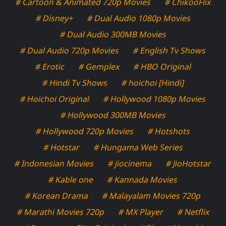
# Cartoon & Animated 720p Movies
# ChikooFlix
# Disney+
# Dual Audio 1080p Movies
# Dual Audio 300MB Movies
# Dual Audio 720p Movies
# English Tv Shows
# Erotic
# Gemplex
# HBO Original
# Hindi Tv Shows
# hoichoi [Hindi]
# Hoichoi Original
# Hollywood 1080p Movies
# Hollywood 300MB Movies
# Hollywood 720p Movies
# Hotshots
# Hotstar
# Hungama Web Series
# Indonesian Movies
# jiocinema
# JioHotstar
# Kable one
# Kannada Movies
# Korean Drama
# Malayalam Movies 720p
# Marathi Movies 720p
# MX Player
# Netflix