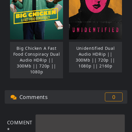
Big Chicken A Fast
Unidentified Dual
Food Conspiracy Dual
Audio HDRip ||
Audio HDRip ||
300Mb || 720p ||
300Mb || 720p ||
1080p || 2160p
1080p
Comments
0
COMMENT
*