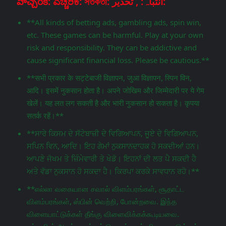
హెచ్చరిక: ಎಚ್ಚರಿಕೆ: সতর্কতা: انتباہ: , تحذير:
**All kinds of betting ads, gambling ads, spin win,
etc. These games can be harmful. Play at your own
risk and responsibility. They can be addictive and
cause significant financial loss. Please be cautious.**
**सभी प्रकार के सट्टेबाजी विज्ञापन, जुआ विज्ञापन, स्पिन विन,
आदि। इसमें नुकसान होता है। अपने जोखिम और जिम्मेदारी पर ये गेम
खेलें। यह लत लग सकती है और भारी नुकसान हो सकता है। कृपया
सतर्क रहें।**
**ਸਾਰੇ ਕਿਸਮ ਦੇ ਸੱਟੇਬਾਜ਼ੀ ਦੇ ਵਿਗਿਆਪਨ, ਜੂਏ ਦੇ ਵਿਗਿਆਪਨ,
ਸਪਿਨ ਵਿਨ, ਆਦਿ। ਇਹ ਗੇਮਾਂ ਨੁਕਸਾਨਦਾਹਕ ਹੋ ਸਕਦੀਆਂ ਹਨ।
ਆਪਣੇ ਜੋਖਮ ਤੇ ਜ਼ਿੰਮੇਵਾਰੀ ਤੇ ਖੇਡੋ। ਇਹਨਾਂ ਦੀ ਲਤ ਪੈ ਸਕਦੀ ਹੈ
ਅਤੇ ਵੱਡਾ ਨੁਕਸਾਨ ਹੋ ਸਕਦਾ ਹੈ। ਕਿਰਪਾ ਕਰਕੇ ਸਾਵਧਾਨ ਰਹੋ।**
**எல்லா வகையான சவால் விளம்பரங்கள், சூதாட்ட
விளம்பரங்கள், ஸ்பின் வெற்றி, போன்றவை. இந்த
விளையாட்டுக்கள் தீங்கு விளைவிக்கக்கூடியவை.