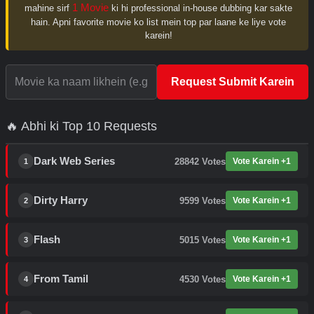
1 Movie
mahine sirf
ki hi professional in-house dubbing kar sakte
hain. Apni favorite movie ko list mein top par laane ke liye vote
karein!
Request Submit Karein
🔥 Abhi ki Top 10 Requests
Dark Web Series
28842
Votes
Vote Karein +1
1
Dirty Harry
9599
Votes
Vote Karein +1
2
Flash
5015
Votes
Vote Karein +1
3
From Tamil
4530
Votes
Vote Karein +1
4