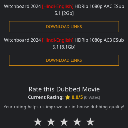
Witchboard 2024
[Hindi-English]
HDRip 1080
p AAC ESub
5.1 [2G
b]
DOWNLOAD LINKS
Witchboard 2024
[Hindi-English]
HDRip 1080
p AC3 ESub
5.1 [8.1G
b]
DOWNLOAD LINKS
Rate this Dubbed Movie
Current Rating:
⭐ 0.0/5
(
0
Votes)
Your rating helps us improve our in-house dubbing quality!
★
★
★
★
★