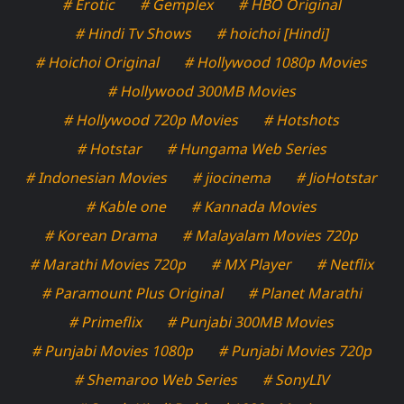
# Erotic
# Gemplex
# HBO Original
# Hindi Tv Shows
# hoichoi [Hindi]
# Hoichoi Original
# Hollywood 1080p Movies
# Hollywood 300MB Movies
# Hollywood 720p Movies
# Hotshots
# Hotstar
# Hungama Web Series
# Indonesian Movies
# jiocinema
# JioHotstar
# Kable one
# Kannada Movies
# Korean Drama
# Malayalam Movies 720p
# Marathi Movies 720p
# MX Player
# Netflix
# Paramount Plus Original
# Planet Marathi
# Primeflix
# Punjabi 300MB Movies
# Punjabi Movies 1080p
# Punjabi Movies 720p
# Shemaroo Web Series
# SonyLIV