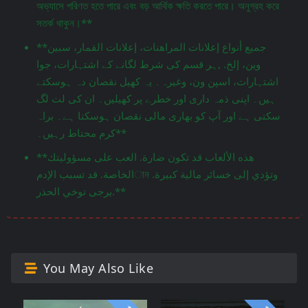
অভ্যাসে পরিণত হতে পারে এবং বড় আর্থিক ক্ষতি করতে পারে। অনুগ্রহ করে
সতর্ক থাকুন।**
**جميع أنواع إعلانات المراهنات، إعلانات القمار، سبين
وين، إلخ. ,ہر قسم کی شرط لگانے کے اشتہارات، جوا
اشتہارات، اسپن ون، وغیرہ۔ یہ کھیل نقصان دہ ہوسکتے
ہیں۔ اپنی ذمہ داری اور خطرے پر کھیلیں۔ ان کی لت لگ
سکتی ہے اور آپ کو بھاری مالی نقصان ہوسکتا ہے۔ براہ
کرم محتاط رہیں۔**
**هذه الألعاب قد تكون ضارة. العب على مسؤوليتك
الخاصة. قد تسبب الإدمান وتؤدي إلى خسائر مالية كبيرة.
يرجى توخي الحذر.**
You May Also Like