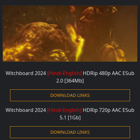
Witchboard 2024
[Hindi-English]
HDRip 480
p AAC ESub
2.0 [364M
b]
DOWNLOAD LINKS
Witchboard 2024
[Hindi-English]
HDRip 720
p AAC ESub
5.1 [1G
b]
DOWNLOAD LINKS