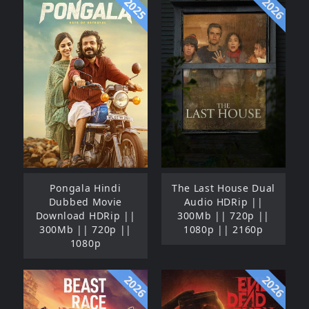
2025
2026
Pongala Hindi
The Last House Dual
Dubbed Movie
Audio HDRip ||
Download HDRip ||
300Mb || 720p ||
300Mb || 720p ||
1080p || 2160p
1080p
2026
2026