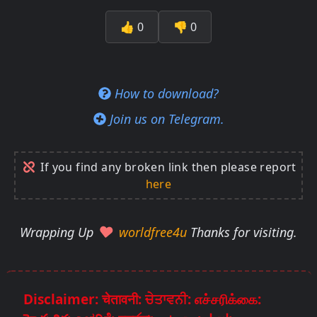
👍
0
👎
0
How to download?
Join us on Telegram.
If you find any broken link then please report
here
Wrapping Up
worldfree4u
Thanks for visiting.
Disclaimer: चेतावनी: ਚੇਤਾਵਨੀ: எச்சரிக்கை: