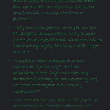
உங்களின் ஆபத்து மற்றும் பொறுப்புடன் விளையாடுங்கள்.
இவை பழக்கமாகிவிடலாம் மற்றும் பெரும் நிதி இழப்பை
ஏற்படுத்தக்கூடும். தயவுசெய்து எச்சரிக்கையாக
இருங்கள்.**
**అన్ని రకాల పందేలు ప్రకటనలు, జూదం ప్రకటనలు, స్పిన్
విన్, మొదలైనవి. ఈ ఆటలు హానికరం కావచ్చు. మీ స్వంత
ప్రమాదం మరియు బాధ్యతతో ఆడండి. ఇవి అలవాటు పడవచ్చు
మరియు భారీ ఆర్థిక నష్టాన్ని కలిగించవచ్చు. దయచేసి జాగ్రತ್ತగా
ఉండండి.**
**ಎಲ್ಲಾ ರೀತಿಯ ಬೆಟ್ಟಿಂಗ್ ಜಾಹೀರಾತುಗಳು, జూಜಾಟ
ಜಾಹೀರಾತುಗಳು, ಸ್ಪಿನ್ ವಿನ್, ಇತ್ಯಾದಿ. ಈ ಆಟಗಳು
ಹಾನಿಕಾರಕವಾಗಿರಬಹುದು. ನಿಮ್ಮದೇ ಆದ ಅಪಾಯ ಮತ್ತು
ಹೊಣೆಗಾರಿಕೆಯಲ್ಲಿ ಆಟಗಳನ್ನು ಆಡಿ. ಇವು ಅಭ್ಯಾಸವಾಯ್ತು ಅಂದ್ರೆ,
ನಿಮಗೆ ಭಾರೀ ಆರ್ಥಿಕ ನಷ್ಟವಾಗಬಹುದು. ದಯವಿಟ್ಟು
ಎಚ್ಚರಿಕೆಯಿಂದಿರಿ.**
**সকল প্রকার বাজির বিজ্ঞাপন, জুয়া বিজ্ঞাপন, স্পিন উইন, ইত্যাদি। এই
গেমগুলি ক্ষতিকর হতে পারে। নিজস্ব ঝুঁকি ও দায়িত্বে খেলুন। এগুলি