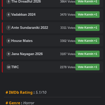
The Dreadful 2026
3864
Votes
Vote Karein +1
5
Vadakkan 2024
3470
Votes
Vote Karein +1
6
Ante Sundaraniki 2022
3311
Votes
Vote Karein +1
7
House Mates
3302
Votes
Vote Karein +1
8
Jana Nayagan 2026
3187
Votes
Vote Karein +1
9
TMC
2278
Votes
Vote Karein +1
10
# IMDb Rating
:
5.1/10
# Genre
:
Horror