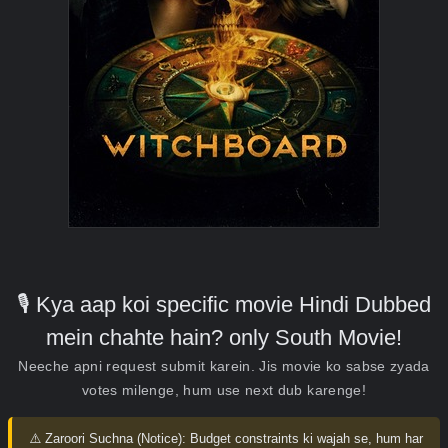
🎙️ Kya aap koi specific movie Hindi Dubbed
mein chahte hain? only South Movie!
Neeche apni request submit karein. Jis movie ko sabse zyada
votes milenge, hum use next dub karenge!
⚠️ Zaroori Suchna (Notice):
Budget constraints ki wajah se, hum har