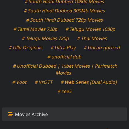
# South Hindi Dubbed 1080p Movies
# South Hindi Dubbed 300Mb Movies
# South Hindi Dubbed 720p Movies
# Tamil Movies 720p
# Telugu Movies 1080p
# Telugu Movies 720p
# Thai Movies
# Ullu Originals
# Ultra Play
# Uncategorized
# unofficial dub
# Unofficial Dubbed | 1xbet Movies | Parimatch
Movies
# Voot
# VrOTT
# Web Series [Dual Audio]
# zee5
Movies Archive